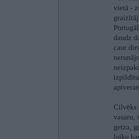
vietā - 
graizītā
Portugāl
daudz da
caur dir
nerunāju
neizpako
izpildīt
aptvera
Cilvēks 
vasaru, 
getza, g
laiku kau