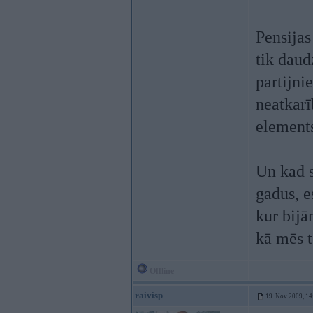
Pensijas
tik daud
partijn
neatkarī
elements
Un kad s
gadus, e
kur bijā
kā mēs t
Offline
raivisp
19. Nov 2009, 14