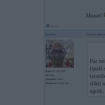
Maaat!
Offline
hronists
19. Nov 2009, 14
Par mi
(īpaši 
Kopš:
01. Sep 2008
taisnīb
No:
Rīga
Ziņojumi:
14820
slikti 
Braucu ar:
Svensk hjul
agrāk.