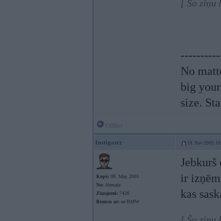
[ Šo ziņu
----------
No matte
big your
size. St
Offline
Instigater
19. Nov 2009, 10
Jebkurš 
ir izņēm
Kopš:
08. May 2003
No:
Jūrmala
kas sask
Ziņojumi:
7428
Braucu ar:
ne BMW
[ Šo ziņu 