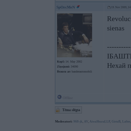
SpOrcMeN
19. Nov 2009, 14
Revoluci
sienas
----------
ІБАШТЕ!
Kopš:
14. May 2002
Нехай п
Ziņojumi:
34090
Braucu ar:
banderautomobili
Offline
Tēma slēgta
Moderatori:
968-jk
,
AV
,
AiwaShuraLLP
,
GirtzB
,
Lafter