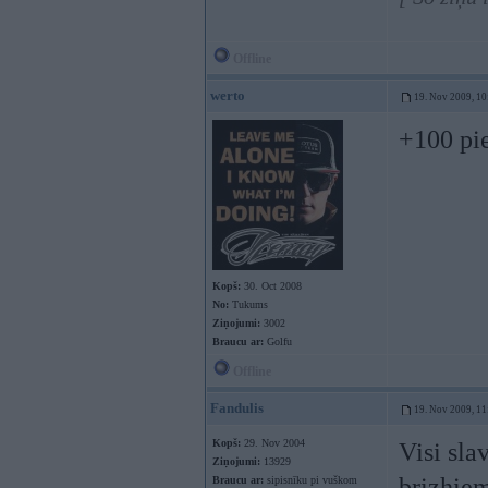
Offline
werto
19. Nov 2009, 10
+100 pi
Kopš:
30. Oct 2008
No:
Tukums
Ziņojumi:
3002
Braucu ar:
Golfu
Offline
Fandulis
19. Nov 2009, 11
Kopš:
29. Nov 2004
Visi sla
Ziņojumi:
13929
brizhiem
Braucu ar:
sipisnīku pi vuškom