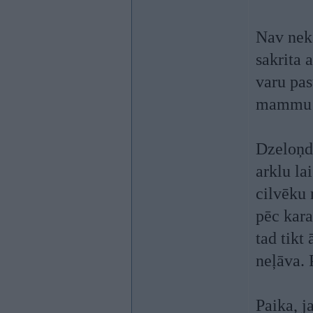
Nav neka
sakrita 
varu pas
mammu v
Dzeloņdr
arklu la
cilvēku 
pēc kara
tad tikt
neļāva. 
Paika, j