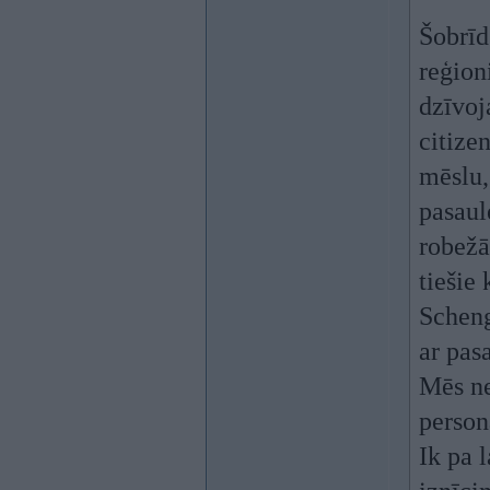
Šobrīd
reģion
dzīvoj
citize
mēslu,
pasaul
robežā
tiešie
Scheng
ar pas
Mēs ne
person
Ik pa 