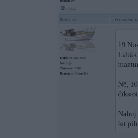
Braucu ar:
Offline
Didzis
19. Nov 2009, 13
19 Nov
Labāk 
Kopš:
04. Dec 2006
maztur
No:
Rīga
Ziņojumi:
7248
Braucu ar:
Prāmi B-)
Nē, 10
čīksto
Nahuj 
iet pil