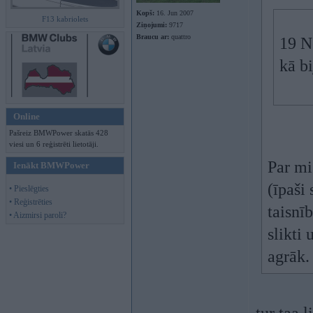
Kopš:
16. Jun 2007
F13 kabriolets
Ziņojumi:
9717
Braucu ar:
quattro
19 N
kā b
Online
Pašreiz BMWPower skatās 428
viesi un 6 reģistrēti lietotāji.
Par mi
Ienākt BMWPower
(īpaši 
• Pieslēgties
• Reģistrēties
taisnīb
• Aizmirsi paroli?
slikti 
agrāk.