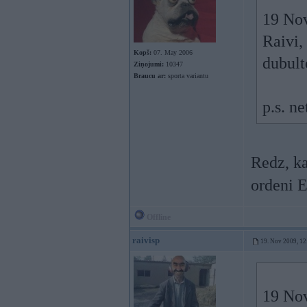
19 Nov
Raivi,
Kopš:
07. May 2006
dubul
Ziņojumi:
10347
Braucu ar:
sporta variantu
p.s. n
Redz, k
ordeni 
Offline
raivisp
19. Nov 2009, 12
19 Nov