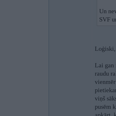
Un nev
SVF un
Loģiski,
Lai gan 
raudu ra
vienmēr 
pietiekam
viņš sāk
pusēm ka
apkārt, 