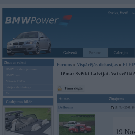
Sveiks,
Viesi!
Ie
Galvenā
Forums
Galerijas
Ziņas un raksti
Forums
»
Vispārējās diskusijas
»
FLEI
BMW modeļu jaunumi
Tēma: Svētki Latvijai. Vai svētki
BMW testi
Mēneša BMW
Sērijveida tūnings
Tēma slēgta
Vel...
Autors
Ziņojums
Gadījuma bilde
Belluuns
19. Nov 2009, 10
19 Nov