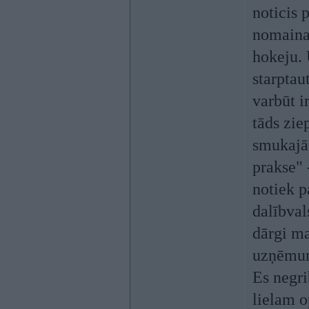
noticis 
nomaina 
hokeju. 
starptau
varbūt i
tāds zie
smukajā
prakse" 
notiek p
dalībval
dārgi ma
uzņēmumi
Es negri
lielam 