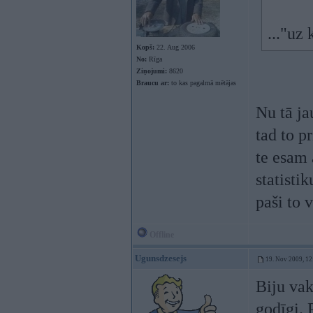
..."uz
Kopš:
22. Aug 2006
No:
Rīga
Ziņojumi:
8620
Braucu ar:
to kas pagalmā mētājas
Nu tā jau
tad to p
te esam 
statisti
paši to 
Offline
Ugunsdzesejs
19. Nov 2009, 12
Biju vak
godīgi. 