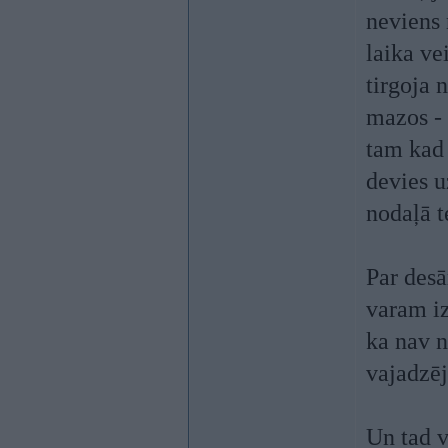
neviens 
laika ve
tirgoja 
mazos - 
tam kad 
devies u
nodaļā t
Par des
varam iz
ka nav n
vajadzēj
Un tad v