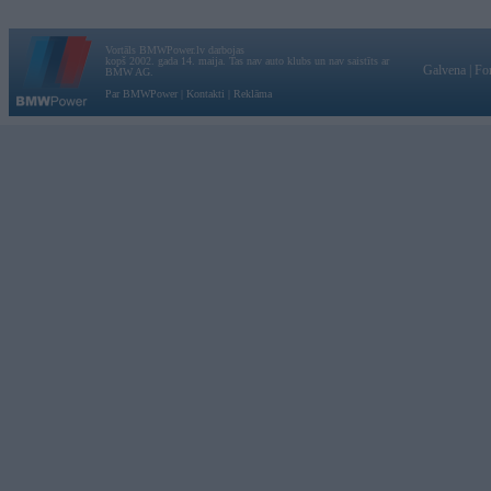
Vortāls BMWPower.lv darbojas
kopš 2002. gada 14. maija. Tas nav auto klubs un nav saistīts ar
Galvena
|
Fo
BMW AG.
Par BMWPower
|
Kontakti
|
Reklāma