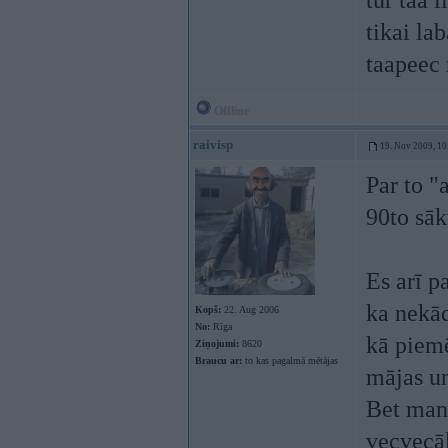
tur taa 
tikai la
taapeec 
Offline
raivisp
19. Nov 2009, 10
Par to "
90to sā
Es arī p
ka nekād
Kopš:
22. Aug 2006
No:
Rīga
kā piemē
Ziņojumi:
8620
Braucu ar:
to kas pagalmā mētājas
mājas un
Bet man,
vecvecāk