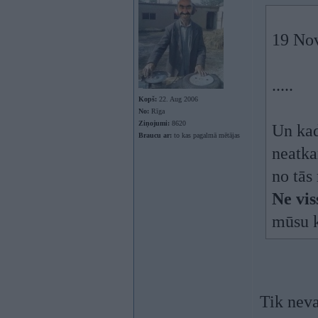
19 Nov
.....
Kopš:
22. Aug 2006
No:
Rīga
Ziņojumi:
8620
Un kad
Braucu ar:
to kas pagalmā mētājas
neatka
no tās
Ne vis
mūsu k
Tik neva