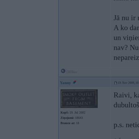
Jā nu ir
A ko dar
un viņie
nav? Nu 
neparei
Offline
Yanny
19. Nov 2009, 10
Raivi, k
dubulto
Kopš:
19. Jul 2002
Ziņojumi:
18643
p.s. net
Braucu ar:
18