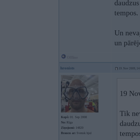
daudzus 
tempos.
Un nevaj
un pārēj
Offline
hronists
19. Nov 2009, 14
19 Nov
Tik ne
Kopš:
01. Sep 2008
daudzu
No:
Rīga
Ziņojumi:
14820
tempo
Braucu ar:
Svensk hjul