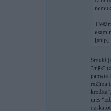
iznīci
nemuk
Tiešām
esam 
[snip]
Smuki ja
"mēs" to
pamats l
režīma i
kredīta"
mēs "iz
uzskatot