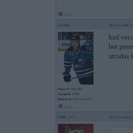
Offline
viesulis
19. Nov 2009, 12
kad veca
bet piem
atradas 
Kopš:
04. Mar 2007
Ziņojumi:
16796
Braucu ar:
Volvo un Volvo
Offline
VMR
19. Nov 2009, 12