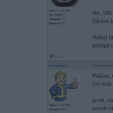
Kopš:
16. Oct 2009
Nē, 100
No:
Varakļāni
Ziņojumi:
151
čīkstot 
Braucu ar:
X5
Nahuj tā
pilnīgā 
Offline
Ugunsdzesejs
19. Nov 2009, 13
Paklau, 
Un tieš
ja nē, t
Kopš:
16. Dec 2008
uzcelt v
Ziņojumi:
5327