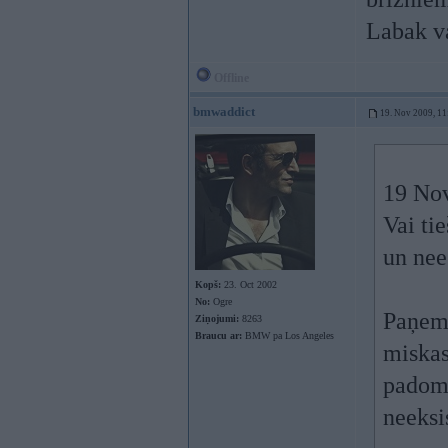
Labak va
Offline
bmwaddict
19. Nov 2009, 11
19 Nov
Vai ti
un nee
Kopš:
23. Oct 2002
No:
Ogre
Paņem
Ziņojumi:
8263
Braucu ar:
BMW pa Los Angeles
miskas
padomj
neeksi