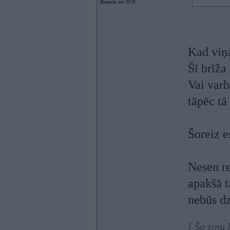
Braucu ar:
RVR
Kad viņ
Šī brīža
Vai varb
tāpēc tā
Šoreiz e
Nesen r
apakšā t
nebūs dz
[ Šo ziņu