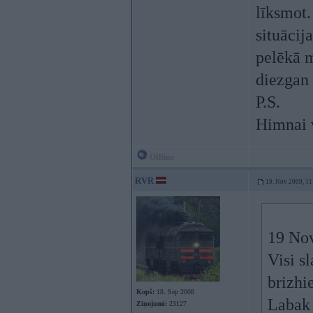
līksmot.
situācij
pelēkā m
diezgan 
P.S.
Himnai v
Offline
RVR
19. Nov 2009, 11
19 Nov
Visi s
brizhi
Kopš:
18. Sep 2008
Labak 
Ziņojumi:
23127