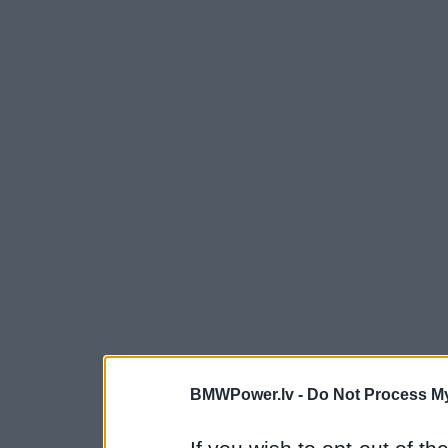
BMWPower.lv -
Do Not Process My