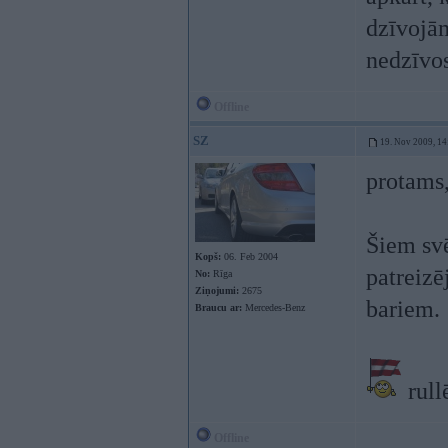
dzīvojām
nedzīvo
Offline
SZ
19. Nov 2009, 14
protams,
Šiem svē
Kopš:
06. Feb 2004
patreiz
No:
Rīga
Ziņojumi:
2675
bariem.
Braucu ar:
Mercedes-Benz
rull
Offline