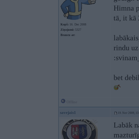
Himna pi
tā, it k
Kopš:
16. Dec 2008
Ziņojumi:
5327
Braucu ar:
labākais
rindu uz
:svinam
bet debi
Offline
savejais1
19. Nov 2009, 13
Labāk n
mazturī