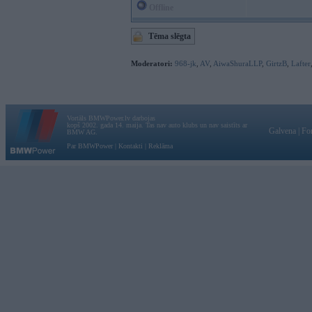
Offline
Tēma slēgta
Moderatori:
968-jk
,
AV
,
AiwaShuraLLP
,
GirtzB
,
Lafter
Vortāls BMWPower.lv darbojas
kopš 2002. gada 14. maija. Tas nav auto klubs un nav saistīts ar
Galvena
|
Fo
BMW AG.
Par BMWPower
|
Kontakti
|
Reklāma