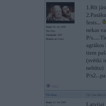
1.Rīt jās
2.Pasāku
fests...
Kopš:
09. Apr 2008
nekas va
No:
Rīga
Ziņojumi:
1890
P/s.....T
Braucu ar:
Glanci
agrākos 
tiem paš
(svētki i
nebūtu)
P/s2...p
Offline
Viechaa
17. Nov 2009, 23
Kopš:
19. Feb 2009
Latvijai