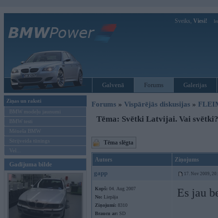
Sveiks,
Viesi!
Ie
Galvenā
Forums
Galerijas
Ziņas un raksti
Forums
»
Vispārējās diskusijas
»
FLEI
BMW modeļu jaunumi
Tēma: Svētki Latvijai. Vai svētki
BMW testi
Mēneša BMW
Sērijveida tūnings
Tēma slēgta
Vel...
Autors
Ziņojums
Gadījuma bilde
gapp
17. Nov 2009, 20
Kopš:
04. Aug 2007
Es jau b
No:
Liepāja
Ziņojumi:
8310
Braucu ar:
SD