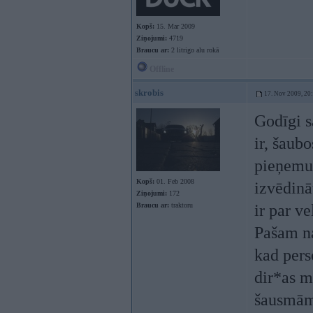
Kopš:
15. Mar 2009
Ziņojumi:
4719
Braucu ar:
2 litrigo alu rokā
Offline
skrobis
17. Nov 2009, 20
Godīgi s
ir, šaubo
pieņemu,
Kopš:
01. Feb 2008
izvēdinā
Ziņojumi:
172
Braucu ar:
traktoru
ir par vel
Pašam na
kad pers
dir*as m
šausmām