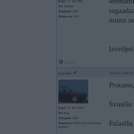
leemumie
Kopš:
27. Jan 2008
No:
Madona
sagaadaa
Ziņojumi:
4326
Braucu ar:
VAG
mums ne
Izsvilps
Offline
martink
18. Nov 2009, 00
Protams, 
Svinēšu 
Kopš:
19. Nov 2005
No:
Rīga
Ziņojumi:
5662
Palasīšu
Braucu ar:
BMW e34 525i Recaro
(sapņos)