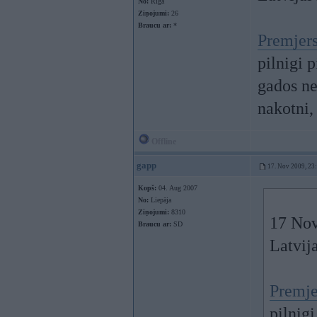
No:
Rīga
Ziņojumi:
26
Braucu ar:
*
Premjers
pilnigi p
gados ne
nakotni,
Offline
gapp
17. Nov 2009, 23
Kopš:
04. Aug 2007
No:
Liepāja
Ziņojumi:
8310
17 Nov
Braucu ar:
SD
Latvija
Premje
pilnigi