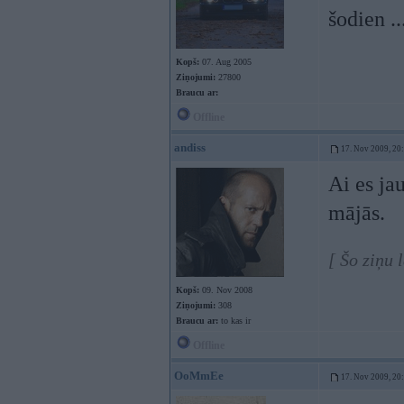
šodien ..
Kopš:
07. Aug 2005
Ziņojumi:
27800
Braucu ar:
Offline
andiss
17. Nov 2009, 20
Ai es ja
mājās.
[ Šo ziņu 
Kopš:
09. Nov 2008
Ziņojumi:
308
Braucu ar:
to kas ir
Offline
OoMmEe
17. Nov 2009, 20