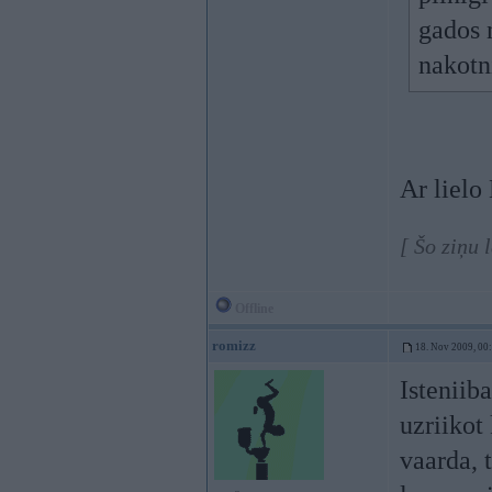
gados 
nakotni
Ar lielo 
[ Šo ziņu 
Offline
romizz
18. Nov 2009, 00
Isteniiba
uzriikot
vaarda, t