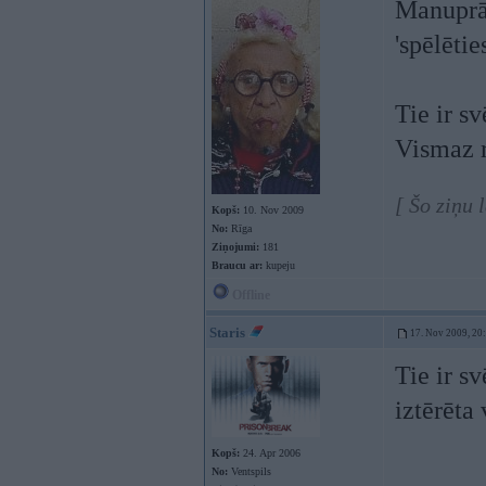
Manuprāt
'spēlēties
Tie ir s
Vismaz r
[ Šo ziņu
Kopš:
10. Nov 2009
No:
Rīga
Ziņojumi:
181
Braucu ar:
kupeju
Offline
Staris
17. Nov 2009, 20
Tie ir sv
iztērēta
Kopš:
24. Apr 2006
No:
Ventspils