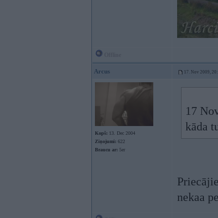
Offline
Arcus
17. Nov 2009, 20
17 Nov
kāda t
Kopš:
13. Dec 2004
Ziņojumi:
622
Braucu ar:
5er
Priecājie
nekaa pe