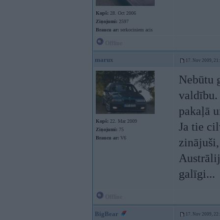
Kopš:
28. Oct 2006
Ziņojumi:
2597
Braucu ar:
serkociniem acis
Offline
marux
17. Nov 2009, 21
Nebūtu g
valdību.
pakaļā u
Kopš:
22. Mar 2009
Ja tie ci
Ziņojumi:
75
Braucu ar:
V6
zinājuši,
Austrāli
galīgi...
Offline
BigBear
17. Nov 2009, 22