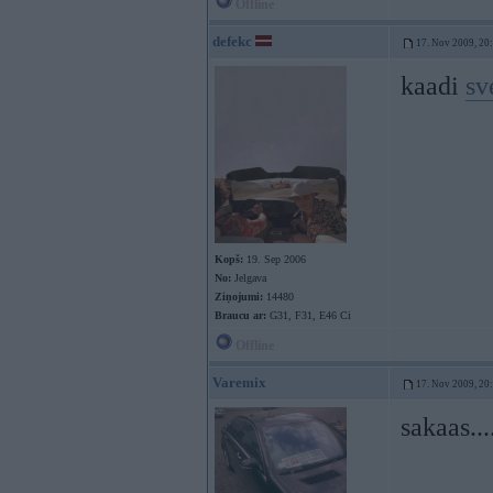
Offline
defekc
17. Nov 2009, 20
kaadi
sv
Kopš:
19. Sep 2006
No:
Jelgava
Ziņojumi:
14480
Braucu ar:
G31, F31, E46 Ci
Offline
Varemix
17. Nov 2009, 20
sakaas...