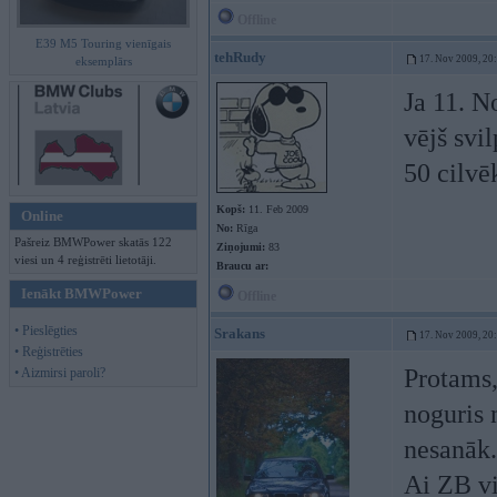
Offline
E39 M5 Touring vienīgais
tehRudy
17. Nov 2009, 20
eksemplārs
Ja 11. N
vējš svil
50 cilvē
Kopš:
11. Feb 2009
Online
No:
Rīga
Pašreiz BMWPower skatās 122
Ziņojumi:
83
viesi un 4 reģistrēti lietotāji.
Braucu ar:
Ienākt BMWPower
Offline
• Pieslēgties
Srakans
17. Nov 2009, 20
• Reģistrēties
Protams,
• Aizmirsi paroli?
noguris 
nesanāk.
Ai ZB vi