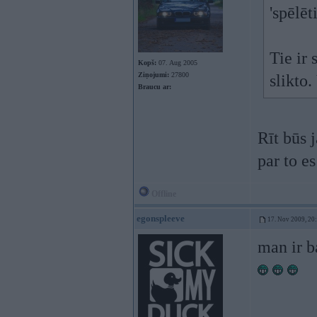
'spēlēti
Tie ir
Kopš:
07. Aug 2005
Ziņojumi:
27800
slikto.
Braucu ar:
Rīt būs 
par to es
Offline
egonspleeve
17. Nov 2009, 20
man ir b