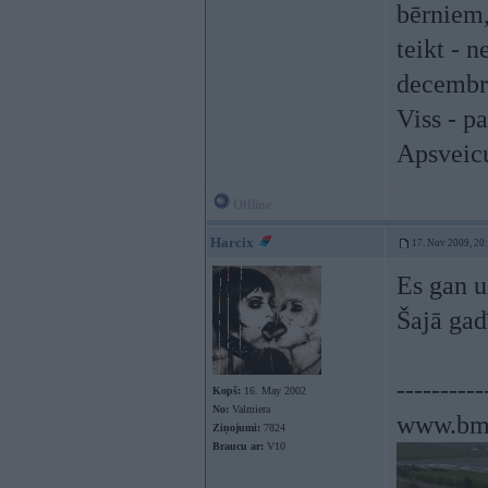
bērniem,
teikt - n
decembr
Viss - pa
Apsveicu 
Offline
Harcix
17. Nov 2009, 20
Es gan u
Šajā ga
----------
Kopš:
16. May 2002
No:
Valmiera
www.bm
Ziņojumi:
7824
Braucu ar:
V10