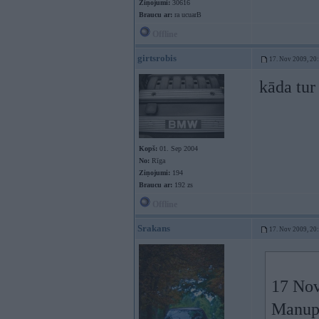
Ziņojumi:
30616
Braucu ar:
ra ucuarB
Offline
girtsrobis
17. Nov 2009, 20
kāda tur
Kopš:
01. Sep 2004
No:
Rīga
Ziņojumi:
194
Braucu ar:
192 zs
Offline
Srakans
17. Nov 2009, 20
17 Nov
Manupr