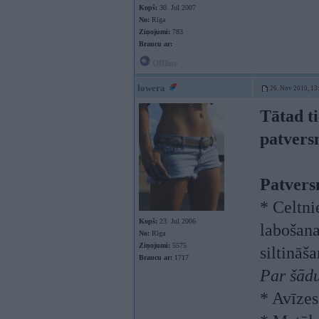
Kopš:
30. Jul 2007
No:
Rīga
Ziņojumi:
783
Braucu ar:
Offline
lowera
26. Nov 2010, 13
Tātad ti
patvers
Patvers
* Celtni
Kopš:
23. Jul 2006
labošana
No:
Rīga
Ziņojumi:
5575
siltināša
Braucu ar:
1717
Par šādu
* Avīzes