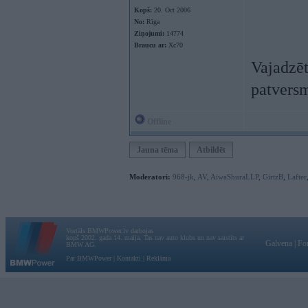
Kopš:
20. Oct 2006
No:
Rīga
Ziņojumi:
14774
Braucu ar:
Xc70
Vajadzēt
patversm
Offline
Jauna tēma
Atbildēt
Moderatori:
968-jk
,
AV
,
AiwaShuraLLP
,
GirtzB
,
Lafter
Vortāls BMWPower.lv darbojas
kopš 2002. gada 14. maija. Tas nav auto klubs un nav saistīts ar
Galvena
|
Fo
BMW AG.
Par BMWPower
|
Kontakti
|
Reklāma