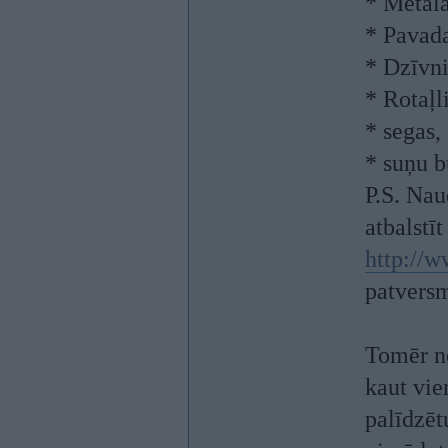
* Metāla
* Pavada
* Dzīvni
* Rotaļl
* segas,
* suņu b
P.S. Nau
atbalstīt
http://w
patversm
Tomēr ne
kaut vie
palīdzēt