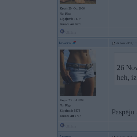
Kopš:
20. Oct 2006
No:
Rīga
Ziņojumi:
14774
Braucu ar:
Xc70
Offline
lowera
26. Nov 2010, 13
26 Nov
heh, i
Kopš:
23. Jul 2006
No:
Rīga
Paspēju 
Ziņojumi:
5575
Braucu ar:
1717
Offline
Arturo