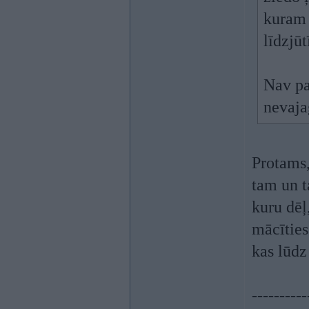
kuram 
līdzjūt
Nav pa
nevaja
Protams,
tam un t
kuru dēļ
mācīties
kas lūdz
----------