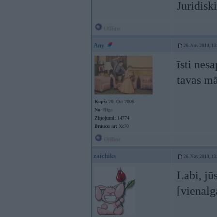
Juridisk
Offline
Any
26. Nov 2010, 13
īsti nes
tavas mā
Kopš:
20. Oct 2006
No:
Rīga
Ziņojumi:
14774
Braucu ar:
Xc70
Offline
zaichiks
26. Nov 2010, 13
Labi, jū
[vienalg