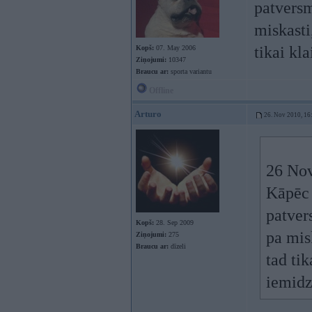
patversm
miskasti
tikai kl
Kopš:
07. May 2006
Ziņojumi:
10347
Braucu ar:
sporta variantu
Offline
Arturo
26. Nov 2010, 16
26 Nov
Kāpēc 
patver
Kopš:
28. Sep 2009
pa mis
Ziņojumi:
275
Braucu ar:
dīzeli
tad tik
iemidz