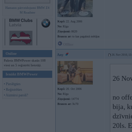
Hamann pārveidojumi BMW Z4
M Roadster
Kopš:
22. Aug 2006
No:
Rīga
Ziņojumi:
8620
Braucu ar:
to kas pagalmā mētājas
Offline
Online
Any
26. Nov 2010, 13
Pašreiz BMWPower skatās 108
viesi un 5 reģistrēti lietotāji.
Ienākt BMWPower
26 Nov
• Pieslēgties
Kopš:
20. Oct 2006
• Reģistrēties
No:
Rīga
• Aizmirsi paroli?
no off
Ziņojumi:
14774
Braucu ar:
Xc70
bija, k
dzīvni
20ls. 