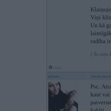
Klaiņojo
Viņi klīs
Un kā ga
laimīgāk
radība ir
[ Šo ziņu 
Offline
zZveers
26. Nov 2010, 16
Psc. Atr
kaut vai
patversm
kaķīti....