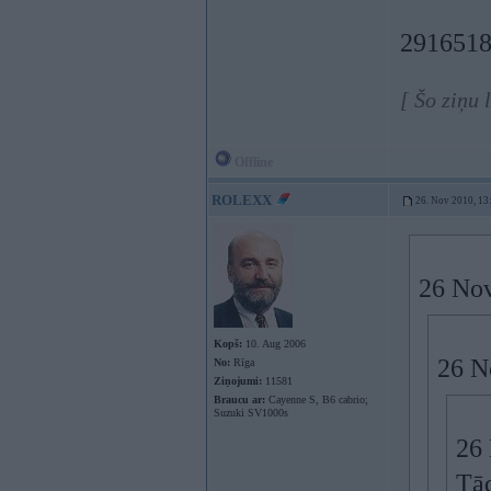
291651
[ Šo ziņu 
Offline
ROLEXX
26. Nov 2010, 13
26 Nov
Kopš:
10. Aug 2006
26 N
No:
Rīga
Ziņojumi:
11581
Braucu ar:
Cayenne S, B6 cabrio;
Suzuki SV1000s
26 
Tād