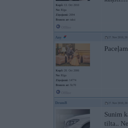
Kopš:
13. Oct 2010
No:
Rīga
Ziņojumi:
2094
Braucu ar:
taksi
Offline
Any
27. Nov 2010, 20
Paceļam
Kopš:
20. Oct 2006
No:
Rīga
Ziņojumi:
14774
Braucu ar:
Xc70
Offline
DrumB
27. Nov 2010, 20
Sunim ka
tilta.. 