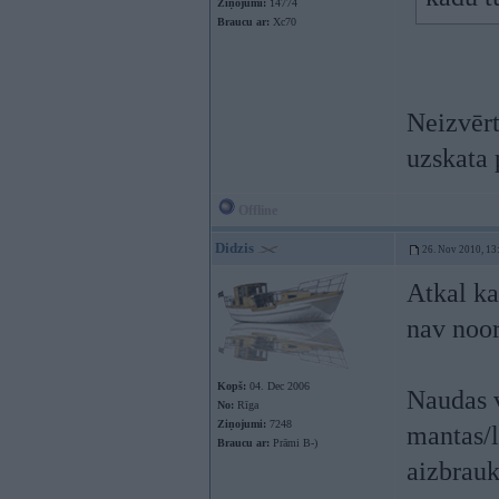
Ziņojumi:
14774
Braucu ar:
Xc70
Neizvērt
uzskata 
Offline
Didzis
26. Nov 2010, 13
Atkal ka
nav noor
Kopš:
04. Dec 2006
Naudas 
No:
Rīga
Ziņojumi:
7248
mantas/l
Braucu ar:
Prāmi B-)
aizbrauk