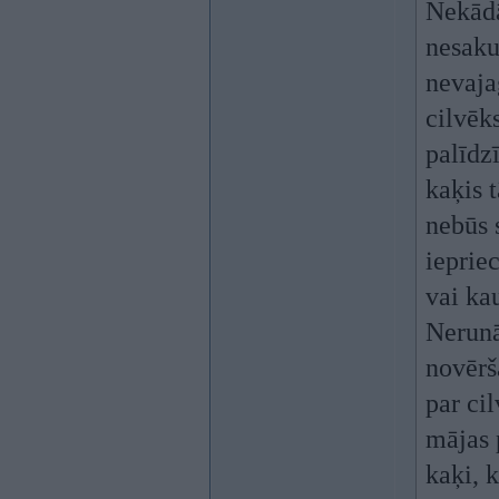
Nekādā
nesaku
nevajag
cilvēk
palīdz
kaķis 
nebūs 
ieprie
vai ka
Nerunā
novērš
par ci
mājas 
kaķi, k