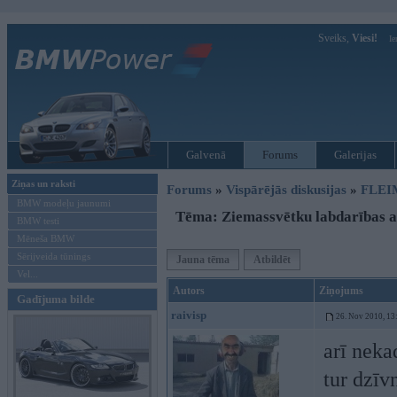
Sveiks,
Viesi!
Ie
Galvenā
Forums
Galerijas
Ziņas un raksti
Forums
»
Vispārējās diskusijas
»
FLEI
BMW modeļu jaunumi
Tēma: Ziemassvētku labdarības a
BMW testi
Mēneša BMW
Sērijveida tūnings
Jauna tēma
Atbildēt
Vel...
Autors
Ziņojums
Gadījuma bilde
raivisp
26. Nov 2010, 13
arī neka
tur dzī