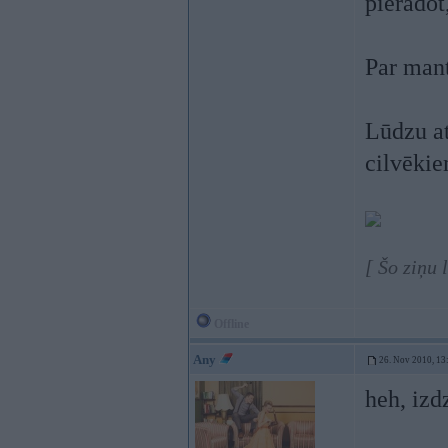
pierādot,
Par mant
Lūdzu at
cilvēkie
[ Šo ziņu
Offline
Any
26. Nov 2010, 13
heh, izd