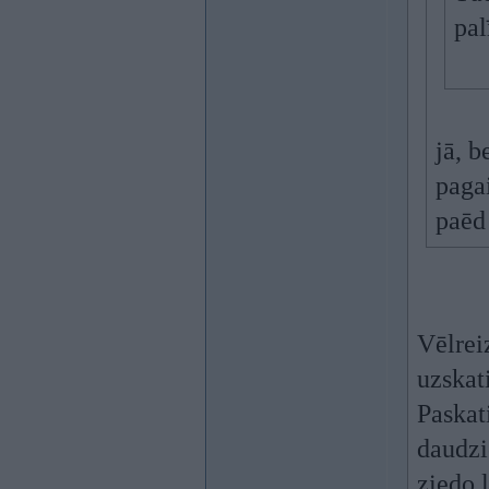
pal
jā, 
pagai
paēd
Vēlrei
uzskat
Paskati
daudzi
ziedo ļ