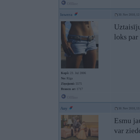
Offline
lowera
30. Nov 2010, 12
Uztaisīj
loks par
Kopš:
23. Jul 2006
No:
Rīga
Ziņojumi:
5575
Braucu ar:
1717
Offline
Any
30. Nov 2010, 13
Esmu jau
var zied