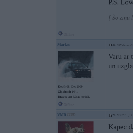
P.S. Low
[ Šo ziņu 
Offline
Markss
26. Nov 2010, 14
Varu ar 
un uzgl
Kopš:
08. Dec 2009
Ziņojumi:
1641
Braucu ar:
Rūsas modeli.
Offline
VMR
26. Nov 2010, 14
Kāpēc da