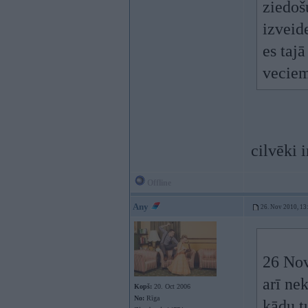
ziedoš
izveid
es taj
veciem
cilvēki 
Offline
Any
26. Nov 2010, 13
26 Nov
arī ne
Kopš:
20. Oct 2006
No:
Rīga
kādu t