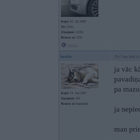
Kopš:
02. Jul 2009
No:
Cēsis
Ziņojumi:
12185
Braucu ar:
325i
Offline
bosiite
27. Nov 2010, 21
ja vāc k
pavadiņa
pa mazu 
Kopš:
14. Jun 2007
Ziņojumi:
291
Braucu ar:
kamanām
ja nepie
man prie