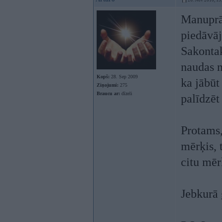
26. Nov 2010, 13
Manuprāt
piedāvāj
Sakontak
naudas n
Kopš:
28. Sep 2009
ka jābūt
Ziņojumi:
275
Braucu ar:
dīzeli
palīdzēt
Protams,
mērķis, t
citu mērķ
Jebkurā 