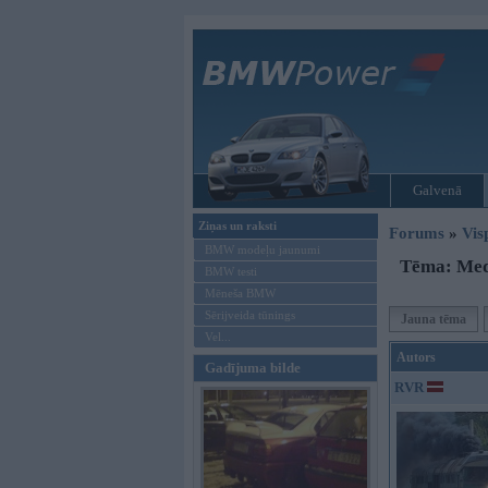
Galvenā
Ziņas un raksti
Forums
»
Vis
BMW modeļu jaunumi
Tēma: Medi
BMW testi
Mēneša BMW
Sērijveida tūnings
Jauna tēma
Vel...
Autors
Gadījuma bilde
RVR