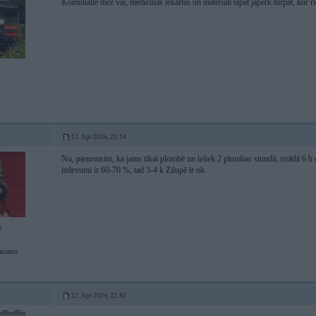
Komunālie diez vai, medicīnas iekārtas un materiāli tāpat jāpērk turpat, kur 
12. Apr 2024, 22:14
Nu, pieņemsim, ka jams tikai plombē un ieliek 2 plombas stundā, strādā 6 h d
izdevumi ir 60-70 %, tad 3-4 k Zilupē ir ok
6
ariantu
12. Apr 2024, 22:42