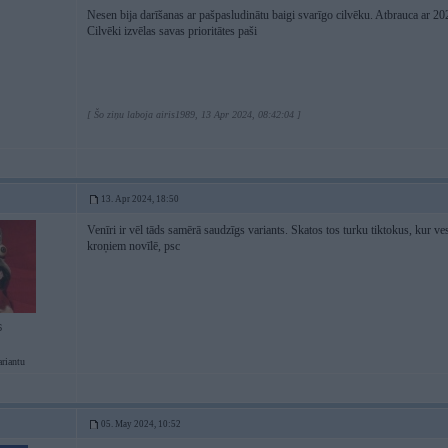
Nesen bija darīšanas ar pašpasludinātu baigi svarīgo cilvēku. Atbrauca ar 2
Cilvēki izvēlas savas prioritātes paši
[ Šo ziņu laboja airis1989, 13 Apr 2024, 08:42:04 ]
13. Apr 2024, 18:50
Venīri ir vēl tāds samērā saudzīgs variants. Skatos tos turku tiktokus, kur 
kroņiem novīlē, psc
6
ariantu
05. May 2024, 10:52