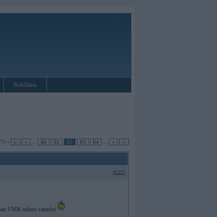
Reklāma
 75 •
|«
«
...
60
61
62
63
64
...
»
»|
#1221
n jau VMR neļaus samelot