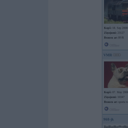
Kopš:
18. Sep 2008
Ziņojumi:
23127
Braucu ar:
RVR
Offline
VMR
Kopš:
07. May 200
Ziņojumi:
10347
Braucu ar:
sporta v
Offline
968-jk