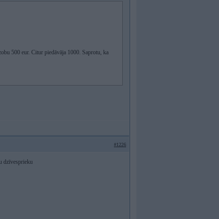
 zobu 500 eur. Citur piedāvāja 1000. Saprotu, ka
#1226
su dzīvesprieku