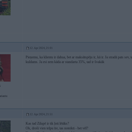
12. Apr 2024, 21:01
Pieņemu, ka klientu ir dahua, bet ar maksātspēju ir, kā ir. Ja stradā pats sev,
kuldams. Ja esi zem kāda ar standarta 35%, tad ir švakāk
6
ariantu
12. Apr 2024, 21:51
Kas tad Zilupē ir tik ļoti lētāks?
Ok, droši vien telpu īre, tas noteikti - bet vēl?