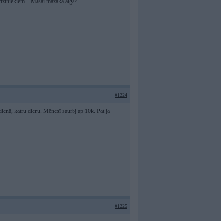
rīdziniekiem... Māsai mazāka alga?
#1224
ienā, katru dienu. Mēnesī saurbj ap 10k. Pat ja
#1225