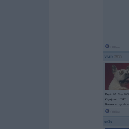
Offline
VMR
Kopš:
07. May 200
Ziņojumi:
10347
Braucu ar:
sporta v
Offline
xn3x