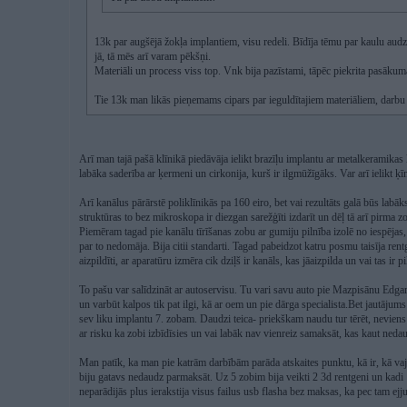
13k par augšējā žokļa implantiem, visu redeli. Bīdīja tēmu par kaulu audzē
jā, tā mēs arī varam pēkšņi.
Materiāli un process viss top. Vnk bija pazīstami, tāpēc piekrita pasākum
Tie 13k man likās pieņemams cipars par ieguldītajiem materiāliem, darbu 
Arī man tajā pašā klīnikā piedāvāja ielikt brazīļu implantu ar metalkeramikas
labāka saderība ar ķermeni un cirkonija, kurš ir ilgmūžīgāks. Var arī ielikt ķī
Arī kanālus pārārstē poliklīnikās pa 160 eiro, bet vai rezultāts galā būs la
struktūras to bez mikroskopa ir diezgan sarežģīti izdarīt un dēļ tā arī pirma zo
Piemēram tagad pie kanālu tīrīšanas zobu ar gumiju pilnība izolē no iespējas
par to nedomāja. Bija citii standarti. Tagad pabeidzot katru posmu taisīja rentge
aizpildīti, ar aparatūru izmēra cik dziļš ir kanāls, kas jāaizpilda un vai tas ir pil
To pašu var salīdzināt ar autoservisu. Tu vari savu auto pie Mazpisānu Edgara
un varbūt kalpos tik pat ilgi, kā ar oem un pie dārga specialista.Bet jautājums 
sev liku implantu 7. zobam. Daudzi teica- priekškam naudu tur tērēt, neviens t
ar risku ka zobi izbīdīsies un vai labāk nav vienreiz samaksāt, kas kaut neda
Man patīk, ka man pie katrām darbībām parāda atskaites punktu, kā ir, kā vaja
biju gatavs nedaudz parmaksāt. Uz 5 zobim bija veikti 2 3d rentgeni un kadi 
neparādijās plus ierakstija visus failus usb flasha bez maksas, ka pec tam ejju