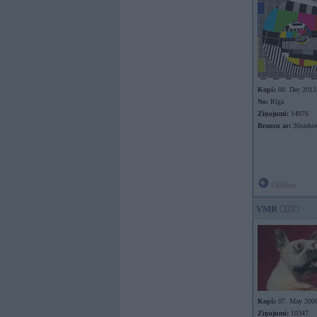
Kopš:
08. Dec 2013
No:
Rīga
Ziņojumi:
14076
Braucu ar:
30nieki
Offline
VMR
Kopš:
07. May 200
Ziņojumi:
10347