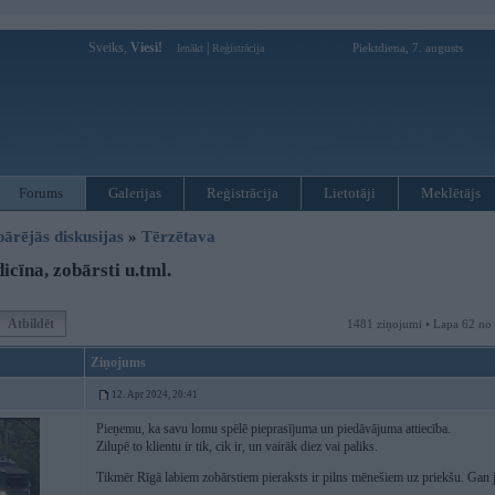
Sveiks,
Viesi!
|
Piektdiena, 7. augusts
Ienākt
Reģistrācija
Forums
Galerijas
Reģistrācija
Lietotāji
Meklētājs
pārējās diskusijas
»
Tērzētava
cīna, zobārsti u.tml.
Atbildēt
1481 ziņojumi • Lapa 62 no
Ziņojums
12. Apr 2024, 20:41
Pieņemu, ka savu lomu spēlē pieprasījuma un piedāvājuma attiecība.
Zilupē to klientu ir tik, cik ir, un vairāk diez vai paliks.
Tikmēr Rīgā labiem zobārstiem pieraksts ir pilns mēnešiem uz priekšu. Ga