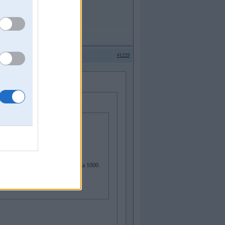
#1229
i 50k.
r vienu zobu 500 eur. Citur piedāvāja 1000.
undu darbs kopā.