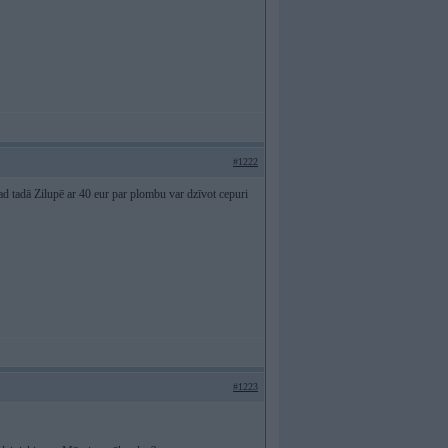
#1222
 tad tadā Zilupē ar 40 eur par plombu var dzīvot cepuri
#1223