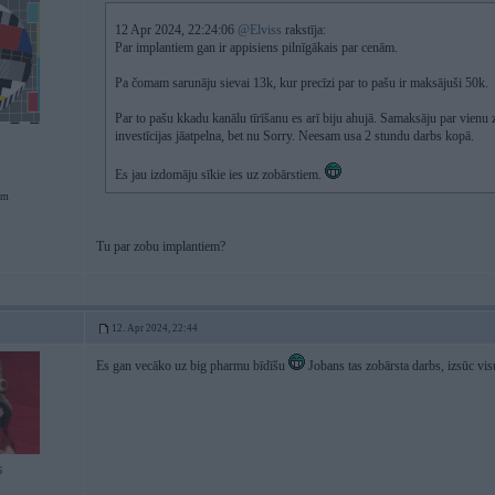
12 Apr 2024, 22:24:06
@Elviss
rakstīja:
Par implantiem gan ir appisiens pilnīgākais par cenām.
Pa čomam sarunāju sievai 13k, kur precīzi par to pašu ir maksājuši 50k.
Par to pašu kkadu kanālu tīrīšanu es arī biju ahujā. Samaksāju par vienu
investīcijas jāatpelna, bet nu Sorry. Neesam usa 2 stundu darbs kopā.
Es jau izdomāju sīkie ies uz zobārstiem.
em
Tu par zobu implantiem?
12. Apr 2024, 22:44
Es gan vecāko uz big pharmu bīdīšu
Jobans tas zobārsta darbs, izsūc vi
6