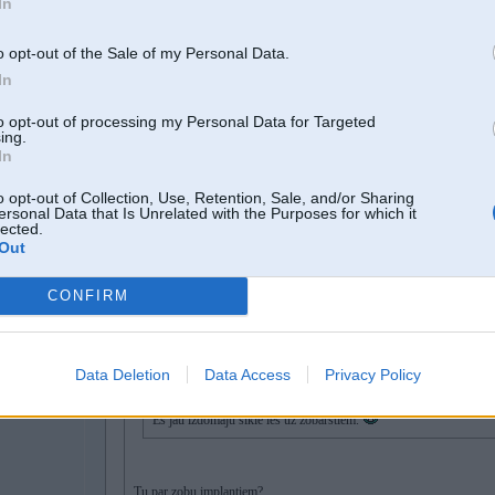
In
o opt-out of the Sale of my Personal Data.
r
In
to opt-out of processing my Personal Data for Targeted
13. Apr 2024, 08:28
ing.
In
12 Apr 2024, 23:22:29
@Elviss
rakstīja:
o opt-out of Collection, Use, Retention, Sale, and/or Sharing
ersonal Data that Is Unrelated with the Purposes for which it
lected.
12 Apr 2024, 22:42:20
@968
-jk rakstīja:
Out
12 Apr 2024, 22:24:06
@Elviss
rakstīja:
Par implantiem gan ir appisiens pilnīgākais par cenām.
CONFIRM
Pa čomam sarunāju sievai 13k, kur precīzi par to pašu ir maksājuš
019,2019
Par to pašu kkadu kanālu tīrīšanu es arī biju ahujā. Samaksāju pa
Data Deletion
Data Access
Privacy Policy
Saprotu, ka investīcijas jāatpelna, bet nu Sorry. Neesam usa 2 st
Es jau izdomāju sīkie ies uz zobārstiem.
Tu par zobu implantiem?