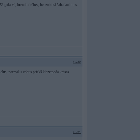
022 gada x6, brendu drēbes, bet zobi kā šaha laukums.
#1230
veselus, normālus zobus priekš klozetpoda krāsas
#1231