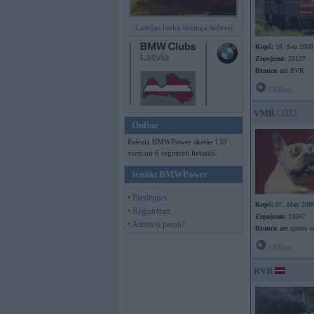
Latvijas lauku tūninga šedevri
Kopš:
18. Sep 2008
Ziņojumi:
23127
Braucu ar:
RVR
Offline
VMR
Online
Pašreiz BMWPower skatās 139
viesi un 6 reģistrēti lietotāji.
Ienākt BMWPower
• Pieslēgties
Kopš:
07. May 200
• Reģistrēties
Ziņojumi:
10347
• Aizmirsi paroli?
Braucu ar:
sporta v
Offline
RVR