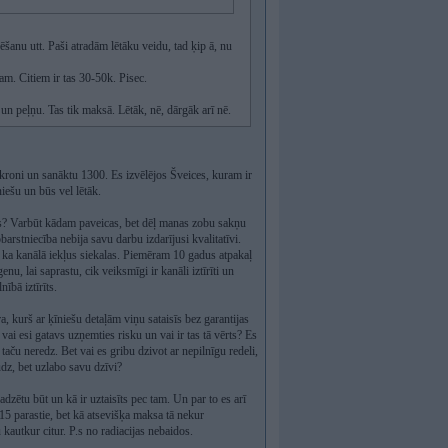
šanu utt. Paši atradām lētāku veidu, tad ķip ā, nu
am. Citiem ir tas 30-50k. Pisec.
un peļņu. Tas tik maksā. Lētāk, nē, dārgāk arī nē.
 kroni un sanāktu 1300. Es izvēlējos Šveices, kuram ir
niešu un būs vel lētāk.
bāks? Varbūt kādam paveicas, bet dēļ manas zobu sakņu
barstniecība nebija savu darbu izdarījusi kvalitatīvi.
, ka kanālā iekļus siekalas. Piemēram 10 gadus atpakaļ
nu, lai saprastu, cik veiksmīgi ir kanāli iztīrīti un
nībā iztīrīts.
, kurš ar ķīniešu detaļām viņu sataisīs bez garantijas
vai esi gatavs uzņemties risku un vai ir tas tā vērts? Es
aču neredz. Bet vai es gribu dzivot ar nepilnīgu redeli,
udz, bet uzlabo savu dzīvi?
dzētu būt un kā ir uztaisīts pec tam. Un par to es arī
15 parastie, bet kā atsevišķa maksa tā nekur
 kautkur citur. P.s no radiacijas nebaidos.