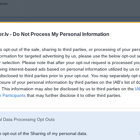
ariantu
12. Apr 2024, 22:48
.lv -
Do Not Process My Personal Information
12 Apr 2024, 22:44:58
@VMR
rakstīja:
Es gan vecāko uz big pharmu bīdīšu
Jobans tas zobārsta darbs, izsūc
to opt-out of the sale, sharing to third parties, or processing of your per
formation for targeted advertising by us, please use the below opt-out s
8
Lai arī peļņas % ir ļoti augsts, tas darbs ir reāli pretīgs/grūts + dārgā skola. 
r selection. Please note that after your opt-out request is processed y
sliktāki zobārsti/mehāniķi, katram pašam lemt kur iet.
eing interest-based ads based on personal information utilized by us or
disclosed to third parties prior to your opt-out. You may separately opt-
-----------------
losure of your personal information by third parties on the IAB’s list of
. This information may also be disclosed by us to third parties on the
IA
Participants
that may further disclose it to other third parties.
12. Apr 2024, 22:51
Reiz sen senos laikos nosapņoju, ka implants + kronis cena 3k, var būt dalīta
l Data Processing Opt Outs
[ Šo ziņu laboja badmoon, 12 Apr 2024, 22:54:07 ]
o opt-out of the Sharing of my personal data.