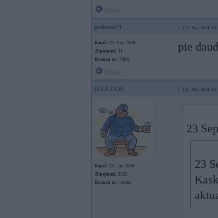
Offline
jankons21
23. Sep 2009, 13
Kopš:
23. Sep 2009
pie dau
Ziņojumi:
31
Braucu ar:
740d
Offline
IELEJAM
23. Sep 2009, 13
23 Sep
23 S
Kopš:
28. Jan 2008
Ziņojumi:
3336
Kask
Braucu ar:
prieku
aktua