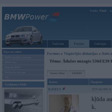
Sveiks,
Viesi!
Ie
Galvenā
Forums
Galerijas
Ziņas un raksti
Forums
»
Vispārējās diskusijas
»
Auto a
BMW modeļu jaunumi
Tēma: Ādažos nozagts 530d E39
BMW testi
Mēneša BMW
Sērijveida tūnings
Jauna tēma
Atbildēt
Vel...
Autors
Ziņojums
Gadījuma bilde
KASELS
23. Sep 2009, 13
kļūda au
k.