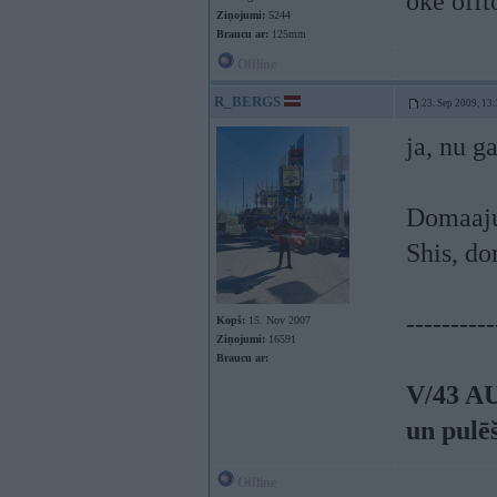
oke offt
Ziņojumi:
5244
Braucu ar:
125mm
Offline
R_BERGS
23. Sep 2009, 13
ja, nu ga
Domaaju,
Shis, d
----------
Kopš:
15. Nov 2007
Ziņojumi:
16591
Braucu ar:
V/43 A
un pulē
Offline