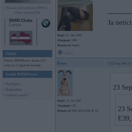
Hamann pārveidojumi BMW 3.
----------
sērijas kupejai E92
Ja netic
Kopš:
02. Dec 2002
Ziņojumi:
1085
Braucu ar:
baudu
Online
Offline
Pašreiz BMWPower skatās 122
Bemu
23. Sep 2009, 13
viesi un 2 reģistrēti lietotāji.
Ienākt BMWPower
• Pieslēgties
23 Sep
• Reģistrēties
• Aizmirsi paroli?
Kopš:
12. Oct 2007
Ziņojumi:
176
23 S
Braucu ar:
E60 M5-LOOK & X5
E39,