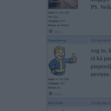
PS. Veik
Kopš:
01. Nov 2004
No:
Rīga
Ziņojumi:
2213
Braucu ar:
Radziņu
Offline
Ugunsdzesejs
23. Sep 2009, 13
zog to, 
tā kā pa
piepras
neviens
Kopš:
16. Dec 2008
Ziņojumi:
5327
Braucu ar:
Offline
IELEJAM
23. Sep 2009, 13