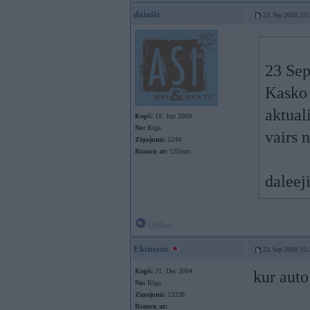
dainiiz
23. Sep 2009, 13
23 Sep
Kasko 
aktual
Kopš:
18. Jun 2009
No:
Rīga
vairs 
Ziņojumi:
5244
Braucu ar:
125mm
daleeji
Offline
Ekimons
23. Sep 2009, 13
Kopš:
21. Dec 2004
kur auto
No:
Rīga
Ziņojumi:
13338
Braucu ar: