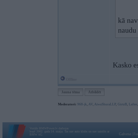
kā nav
naudu 
Kasko e
Offline
Jauna tēma
Atbildēt
Moderatori:
968-jk
,
AV
,
AiwaShuraLLP
,
GirtzB
,
Lafter
Vortāls BMWPower.lv darbojas
kopš 2002. gada 14. maija. Tas nav auto klubs un nav saistīts ar
Galvena
|
Fo
BMW AG.