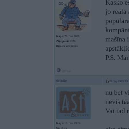
Kasko es
jo reāla
populāra
kompānij
Kopš:
28. Jan 2008
mašīna i
Ziņojumi:
3336
Braucu ar:
prieku
apstākļi
P.S. Man
Offline
dainiiz
23. Sep 2009, 13
nu bet v
nevis ta
Vai tad 
Kopš:
18. Jun 2009
No:
Rīga