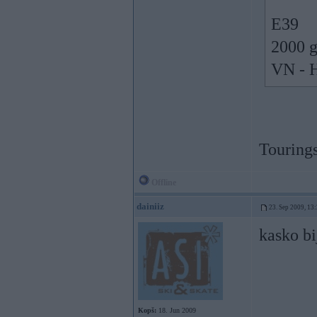
E39
2000 
VN - 
Touring
Offline
dainiiz
23. Sep 2009, 13
kasko bi
Kopš:
18. Jun 2009