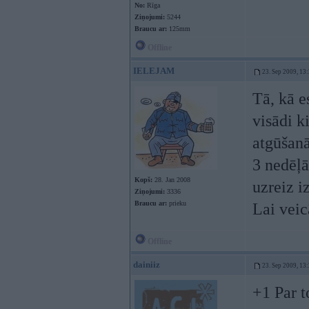
No:
Rīga
Ziņojumi:
5244
Braucu ar:
125mm
Offline
IELEJAM
23. Sep 2009, 13
Tā, kā e
visādi k
atgūšanā
3 nedēļā
Kopš:
28. Jan 2008
uzreiz i
Ziņojumi:
3336
Braucu ar:
prieku
Lai veic
Offline
dainiiz
23. Sep 2009, 13
+1 Par t