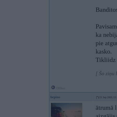
Banditos
Pavisam 
ka nebij
pie atgu
kasko.
Tikliidz 
[ Šo ziņu 
Offline
bepino
23. Sep 2009, 13
ātrumā l
aizgājis