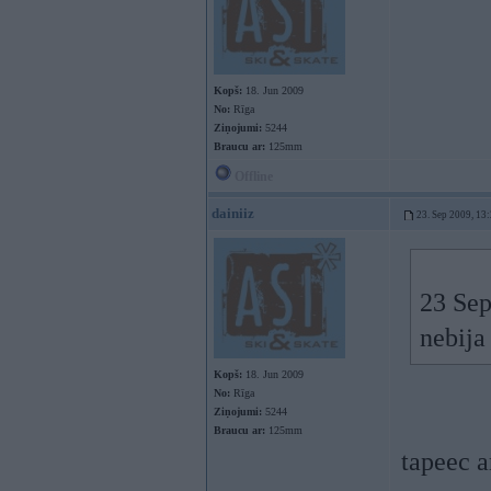
Kopš:
18. Jun 2009
No:
Rīga
Ziņojumi:
5244
Braucu ar:
125mm
Offline
dainiiz
23. Sep 2009, 13
23 Sep
nebija
Kopš:
18. Jun 2009
No:
Rīga
Ziņojumi:
5244
Braucu ar:
125mm
tapeec a