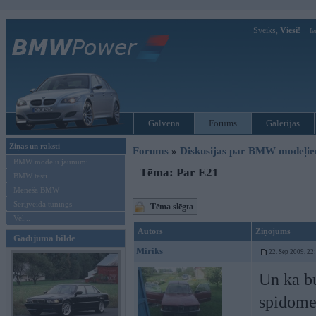
Sveiks,
Viesi!
Ie
Galvenā
Forums
Galerijas
Ziņas un raksti
Forums
»
Diskusijas par BMW modeļi
BMW modeļu jaunumi
Tēma: Par E21
BMW testi
Mēneša BMW
Sērijveida tūnings
Tēma slēgta
Vel...
Autors
Ziņojums
Gadījuma bilde
Miriks
22. Sep 2009, 22
Un ka bu
spidomet