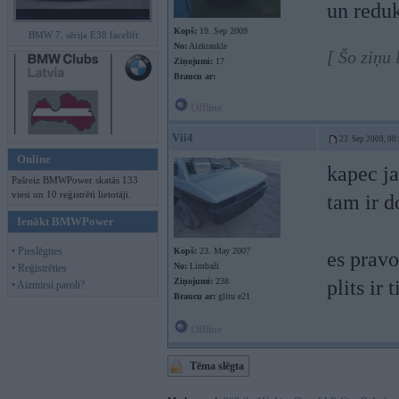
un reduk
Kopš:
19. Sep 2009
BMW 7. sērija E38 facelift
No:
Aizkraukle
[ Šo ziņu
Ziņojumi:
17
Braucu ar:
Offline
Vii4
23. Sep 2009, 00
Online
kapec ja
Pašreiz BMWPower skatās 133
viesi un 10 reģistrēti lietotāji.
tam ir d
Ienākt BMWPower
• Pieslēgties
Kopš:
23. May 2007
es pravo
No:
Limbaži
• Reģistrēties
Ziņojumi:
238
plits ir
• Aizmirsi paroli?
Braucu ar:
glitu e21
Offline
Tēma slēgta