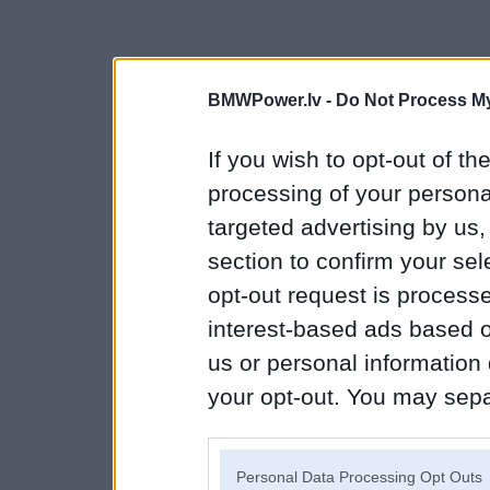
BMWPower.lv -
Do Not Process My
If you wish to opt-out of the
processing of your personal
targeted advertising by us
section to confirm your sel
opt-out request is proces
interest-based ads based o
us or personal information d
your opt-out. You may separ
disclosure of your personal
IAB’s list of downstream pa
Personal Data Processing Opt Outs