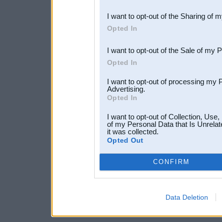
also be disclosed by us to 
I want to opt-out of the Sharing of 
Downstream Participants
th
Opted In
third parties.
I want to opt-out of the Sale of my 
Opted In
I want to opt-out of processing my 
Advertising.
Opted In
I want to opt-out of Collection, Use
of my Personal Data that Is Unrelat
it was collected.
Opted Out
CONFIRM
Data Deletion