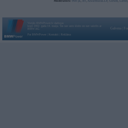
Moderatori:
968-jk
,
AV
,
AiwaShuraLLP
,
GirtzB
,
Lafter
Vortāls BMWPower.lv darbojas
kopš 2002. gada 14. maija. Tas nav auto klubs un nav saistīts ar
Galvena
|
Fo
BMW AG.
Par BMWPower
|
Kontakti
|
Reklāma