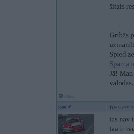
šitais re
----------
Gribās p
uzmanī
Spied z
Spama t
Jā! Man 
valodās.
Offline
6500
14. Aug 2009, 00
tas nav t
taa ir ra