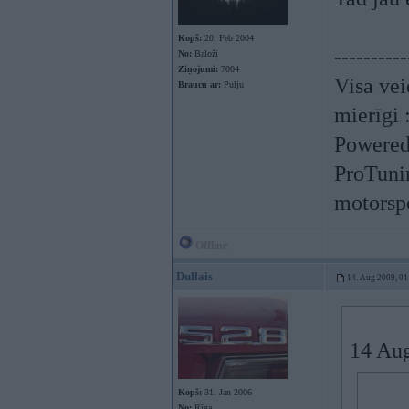
Kopš:
20. Feb 2004
----------
No:
Baloži
Ziņojumi:
7004
Visa vei
Braucu ar:
Pulju
mierīgi 
Powered
ProTuni
motorspo
Offline
Dullais
14. Aug 2009, 01
14 Aug
Kopš:
31. Jan 2006
No:
Rīga