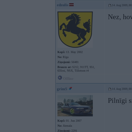
edzulis
14. Aug 2009, 00
Nez, h
Kopš:
13. May 2002
No:
Rīga
Ziņojumi:
56481
Braucu ar:
S212, 911TT, 951,
635csi, NSX, Tillotson t4
Offline
grimS
14. Aug 2009, 00
Pilnīgi 
Kopš:
01. Jun 2007
No:
Jūrmala
Ziņojumi:
2291