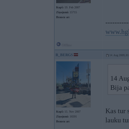
Kopš:
19. Feb 2007
Ziņojumi:
15715
Braucu ar:
----------
www.hg
Offline
R_BERGS
14. Aug 2009, 01
14 Aug
Bija p
Kas tur 
Kopš:
15. Nov 2007
Ziņojumi:
16591
lauku tu
Braucu ar: