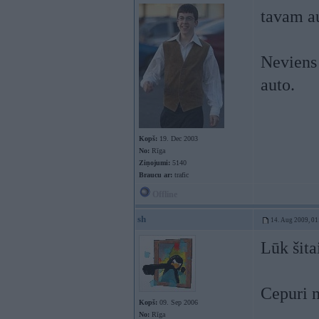
tavam au
Neviens 
auto.
Kopš:
19. Dec 2003
No:
Rīga
Ziņojumi:
5140
Braucu ar:
trafic
Offline
sh
14. Aug 2009, 01
Lūk šita
Cepuri n
Kopš:
09. Sep 2006
No:
Rīga