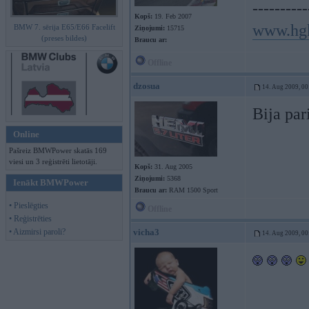
----------
Kopš:
19. Feb 2007
www.hg
BMW 7. sērija E65/E66 Facelift
Ziņojumi:
15715
(preses bildes)
Braucu ar:
Offline
dzosua
14. Aug 2009, 00
Bija par
Online
Pašreiz BMWPower skatās 169
viesi un 3 reģistrēti lietotāji.
Kopš:
31. Aug 2005
Ziņojumi:
5368
Ienākt BMWPower
Braucu ar:
RAM 1500 Sport
• Pieslēgties
Offline
• Reģistrēties
• Aizmirsi paroli?
vicha3
14. Aug 2009, 00