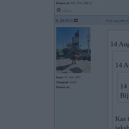
Braucu ar:
G31, F31, E46 Ci
Offline
R_BERGS
14. Aug 2009, 01
14 Aug
14 A
Kopš:
15. Nov 2007
Ziņojumi:
16591
14 
Braucu ar:
Bij
Kas t
ieks