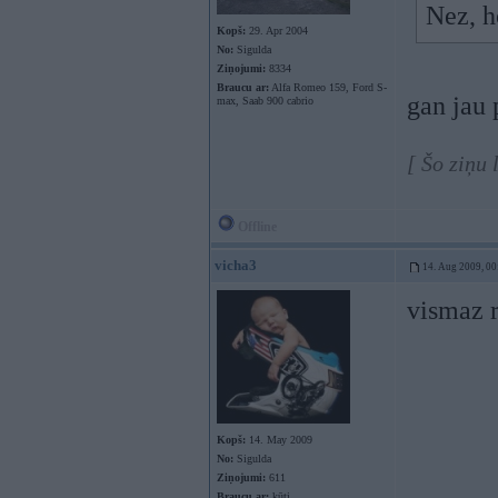
Nez, 
Kopš:
29. Apr 2004
No:
Sigulda
Ziņojumi:
8334
Braucu ar:
Alfa Romeo 159, Ford S-
gan jau
max, Saab 900 cabrio
[ Šo ziņu
Offline
vicha3
14. Aug 2009, 00
vismaz r
Kopš:
14. May 2009
No:
Sigulda
Ziņojumi:
611
Braucu ar:
kūti