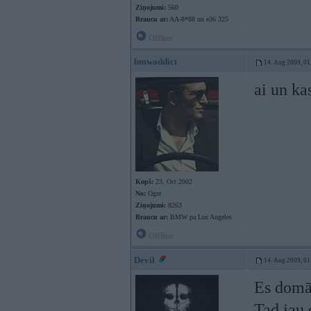
Ziņojumi:
560
Braucu ar:
AA-8*88 un e36 325
Offline
bmwaddict
14. Aug 2009, 01
ai un ka
Kopš:
23. Oct 2002
No:
Ogre
Ziņojumi:
8263
Braucu ar:
BMW pa Los Angeles
Offline
Devil
14. Aug 2009, 01
Es domā
Tad jau