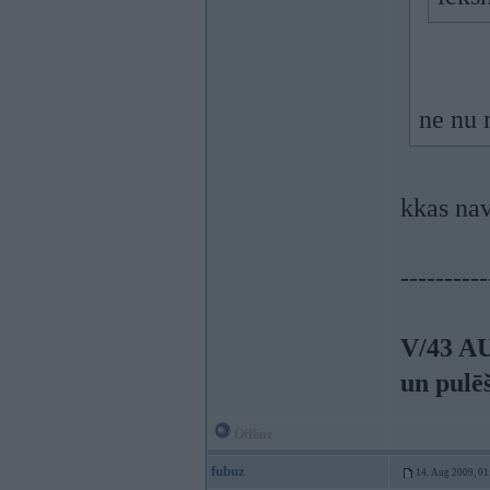
ne nu 
kkas nav
----------
V/43 A
un pulē
Offline
fubuz
14. Aug 2009, 01