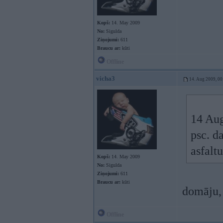
Kopš:
14. May 2009
No:
Sigulda
Ziņojumi:
611
Braucu ar:
kūti
Offline
vicha3
14. Aug 2009, 00
14 Aug
psc. d
asfalt
Kopš:
14. May 2009
No:
Sigulda
Ziņojumi:
611
Braucu ar:
kūti
domāju, 
Offline