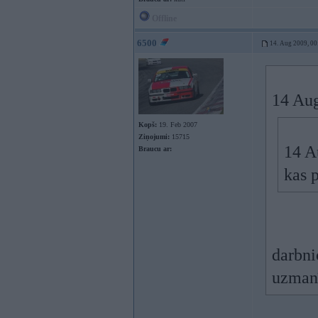
Offline
6500
14. Aug 2009, 00
14 Aug
Kopš:
19. Feb 2007
Ziņojumi:
15715
14 A
Braucu ar:
kas 
darbnic
uzmanī