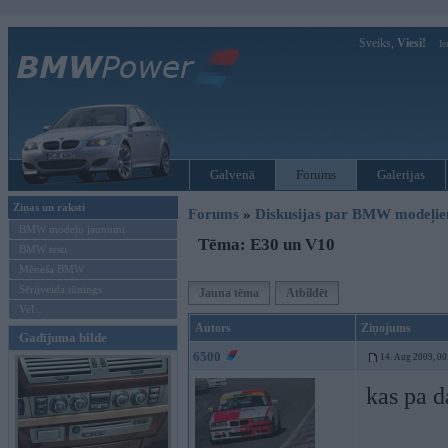
Sveiks,
Viesi!
Ie
Galvenā
Forums
Galerijas
Ziņas un raksti
Forums
»
Diskusijas par BMW modeļi
BMW modeļu jaunumi
Tēma: E30 un V10
BMW testi
Mēneša BMW
Sērijveida tūnings
Jauna tēma
Atbildēt
Vel...
Autors
Ziņojums
Gadījuma bilde
6500
14. Aug 2009, 00
kas pa d