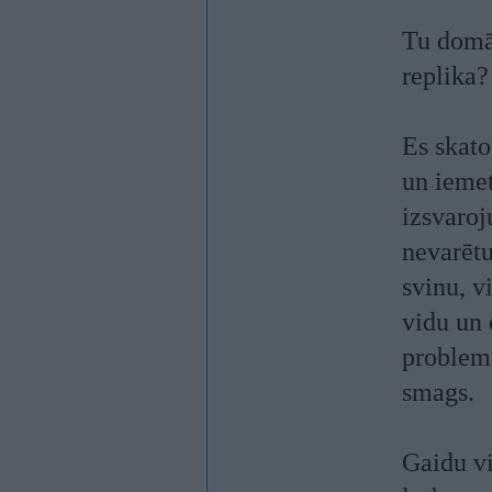
Tu domā 
replika?
Es skato
un iemet
izsvaroj
nevarētu
svinu, v
vidu un 
problemāt
smags.
Gaidu vi