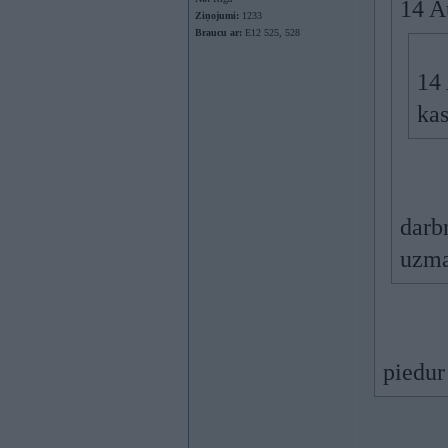
14 A
Ziņojumi:
1233
Braucu ar:
E12 525, 528
14 
kas
darbn
uzman
piedur