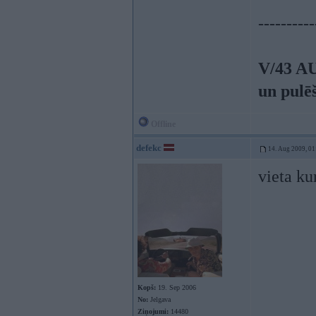
----------
V/43 A
un pulē
Offline
defekc
14. Aug 2009, 01
vieta ku
Kopš:
19. Sep 2006
No:
Jelgava
Ziņojumi:
14480