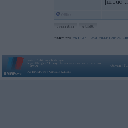
ļurbuo 
Offline
Jauna tēma
Atbildēt
Moderatori:
968-jk
,
AV
,
AiwaShuraLLP
,
DoubleD
,
Gir
Vortāls BMWPower.lv darbojas
kopš 2002. gada 14. maija. Tas nav auto klubs un nav saistīts ar
Galvena
|
Fo
BMW AG.
Par BMWPower
|
Kontakti
|
Reklāma