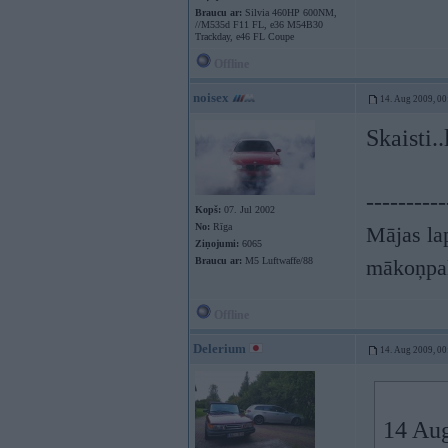
Braucu ar:
Silvia 460HP 600NM,
//M535d F11 FL, e36 M54B30
Trackday, e46 FL Coupe
Offline
noisex
14. Aug 2009, 00
Skaisti..
----------
Kopš:
07. Jul 2002
No:
Rīga
Mājas lap
Ziņojumi:
6065
Braucu ar:
M5 Luftwaffe/88
mākoņpa
Offline
Delerium
14. Aug 2009, 00
14 Aug