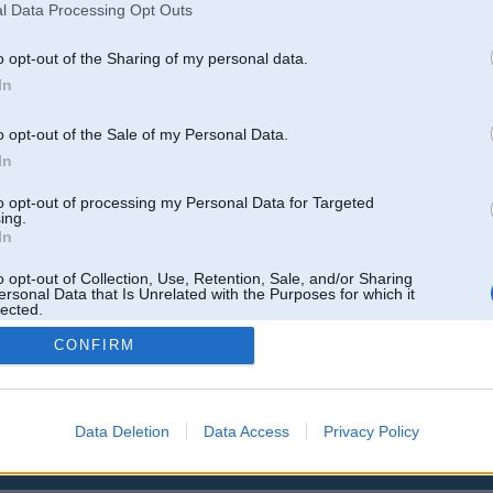
l Data Processing Opt Outs
o opt-out of the Sharing of my personal data.
In
o opt-out of the Sale of my Personal Data.
In
to opt-out of processing my Personal Data for Targeted
ing.
In
o opt-out of Collection, Use, Retention, Sale, and/or Sharing
ersonal Data that Is Unrelated with the Purposes for which it
lected.
Out
CONFIRM
Data Deletion
Data Access
Privacy Policy
 un nav saistīts ar
Galvena
|
Forums
|
Galerijas
|
Reģistrācija
|
Lietotaāji
|
Meklētājs
|
Reklā