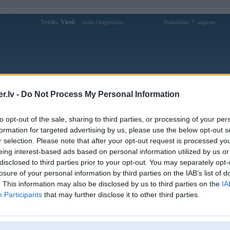
Sveiks,
Viesi!
|
Piektdiena, 7. augusts
Ienākt
Reģistrācija
Forums
Galerijas
Reģistrācija
Lietotāji
Meklētājs
.lv -
Do Not Process My Personal Information
pārējās diskusijas
»
FLEIMS
to opt-out of the sale, sharing to third parties, or processing of your per
s, šeit var dalīties priekos III
formation for targeted advertising by us, please use the below opt-out s
r selection. Please note that after your opt-out request is processed y
3406 ziņojumi • Lapa 172 no 171 
eing interest-based ads based on personal information utilized by us or
disclosed to third parties prior to your opt-out. You may separately opt-
Ziņojums
losure of your personal information by third parties on the IAB’s list of
. This information may also be disclosed by us to third parties on the
IA
3406 ziņojumi • Lapa 172 no 171 
Participants
that may further disclose it to other third parties.
k
,
AV
,
AiwaShuraLLP
,
GirtzB
,
Lafter
,
MarC
,
PERFS
,
RVR
,
SteelRat
,
VLD
,
linda
,
mrc
,
noisex
,
sm