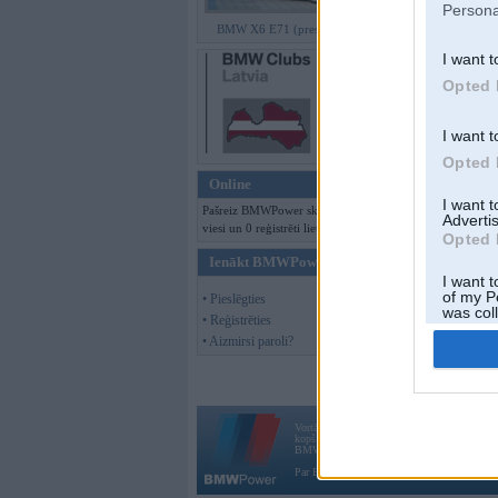
Persona
BMW X6 E71 (preses bildes)
I want t
Opted 
I want t
Opted 
Online
I want 
Pašreiz BMWPower skatās 120
Advertis
viesi un 0 reģistrēti lietotāji.
Opted 
Ienākt BMWPower
I want t
of my P
• Pieslēgties
was col
• Reģistrēties
Opted 
• Aizmirsi paroli?
Vortāls BMWPower.lv darbojas
kopš 2002. gada 14. maija. Tas nav auto klubs
BMW AG.
Par BMWPower
|
Kontakti
|
Reklāma