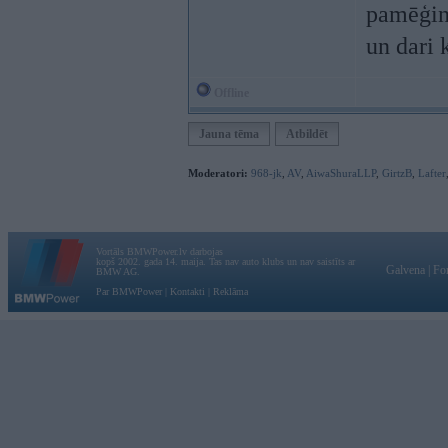
pamēģinā
un dari 
Offline
Jauna tēma
Atbildēt
Moderatori:
968-jk
,
AV
,
AiwaShuraLLP
,
GirtzB
,
Lafter
Vortāls BMWPower.lv darbojas
kopš 2002. gada 14. maija. Tas nav auto klubs un nav saistīts ar
Galvena
|
Fo
BMW AG.
Par BMWPower
|
Kontakti
|
Reklāma