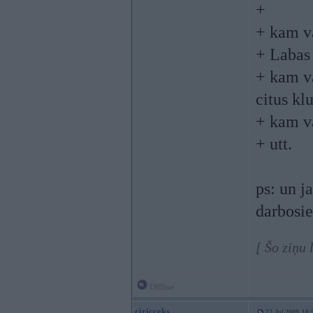
+
+ kam v
+ Labas 
+ kam va
citus klu
+ kam va
+ utt.
ps: un j
darbosi
[ Šo ziņu 
Offline
ciricceks
22. Jul 2009, 18: