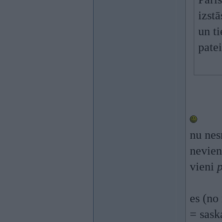
izstā
un ti
pate
nu nes
nevien
vieni
es (no
= sask