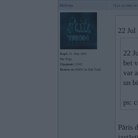
Melvins
22. Jul 2009, 18:
22 Jul
22 J
Kopš:
31. May 2002
No:
Rīga
bet v
Ziņojumi:
11342
Braucu ar:
BMW un Daft Punk.
var a
un b
ps: c
Pāris d
izstāst