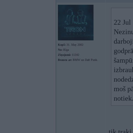
22 Jul
Nezinu
darboj
Kopš:
31. May 2002
godprā
No:
Rīga
Ziņojumi:
11342
šampūn
Braucu ar:
BMW un Daft Punk.
izbrau
noded
moš pā
notiek
tik trak