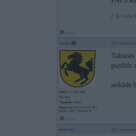
PATS R
[ Šo ziņu 
Offline
edzulis
22. Jul 2009, 19:
Taksists
puslīdz 
nekāds b
Kopš:
13. May 2002
No:
Rīga
Ziņojumi:
56481
Braucu ar:
S212, 911TT, 951,
635csi, NSX, Tillotson t4
Offline
ciricceks
22. Jul 2009, 19: