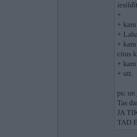
iesildī
+
+ kam 
+ Laba
+ kam 
citus k
+ kam 
+ utt.
ps: un
Tas da
JA TI
TAD 