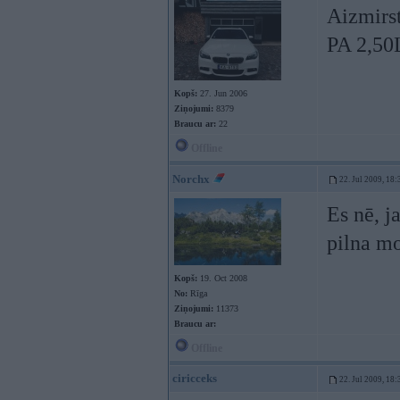
Aizmirst
PA 2,50
Kopš:
27. Jun 2006
Ziņojumi:
8379
Braucu ar:
22
Offline
Norchx
22. Jul 2009, 18:
Es nē, j
pilna mo
Kopš:
19. Oct 2008
No:
Rīga
Ziņojumi:
11373
Braucu ar:
Offline
ciricceks
22. Jul 2009, 18: