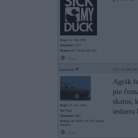
Kopš:
15. Mar 2009
Ziņojumi:
4719
Braucu ar:
2 litrigo alu rokā
Offline
martink
22. Jul 2009, 18:
Agrāk fa
pie čoma
skatos, 
Kopš:
19. Nov 2005
iedzeru k
No:
Rīga
Ziņojumi:
5662
Braucu ar:
BMW e34 525i Recaro
(sapņos)
Offline