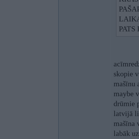
PAŠAP
LAIK
PATS 
acīmredz
skopie v
mašīnu a
maybe vi
drūmie p
latvijā 
mašīna v
labāk uz