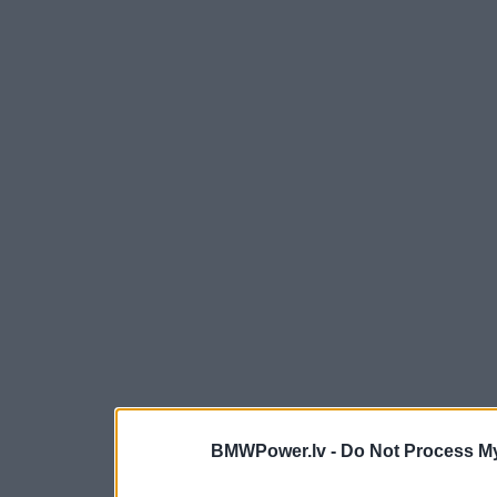
BMWPower.lv -
Do Not Process My