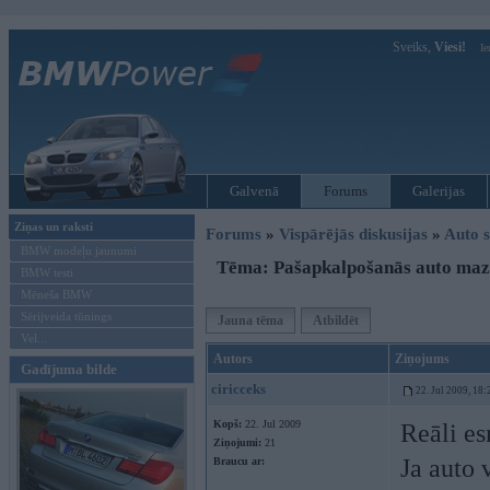
Sveiks,
Viesi!
Ie
Galvenā
Forums
Galerijas
Ziņas un raksti
Forums
»
Vispārējās diskusijas
»
Auto s
BMW modeļu jaunumi
Tēma: Pašapkalpošanās auto ma
BMW testi
Mēneša BMW
Sērijveida tūnings
Jauna tēma
Atbildēt
Vel...
Autors
Ziņojums
Gadījuma bilde
ciricceks
22. Jul 2009, 18:
Kopš:
22. Jul 2009
Reāli es
Ziņojumi:
21
Ja auto 
Braucu ar: