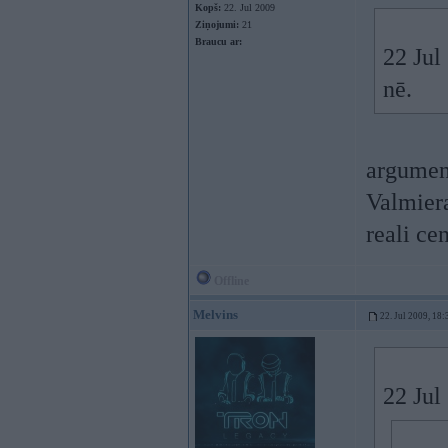
Kopš:
22. Jul 2009
Ziņojumi:
21
Braucu ar:
22 Jul
nē.
argument
Valmiera
reali ce
Offline
Melvins
22. Jul 2009, 18:
22 Jul