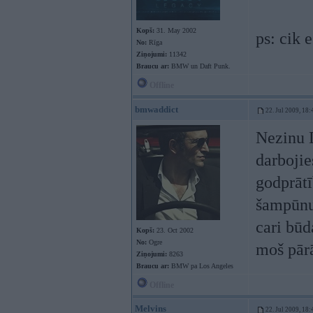
Kopš:
31. May 2002
ps: cik 
No:
Rīga
Ziņojumi:
11342
Braucu ar:
BMW un Daft Punk.
Offline
bmwaddict
22. Jul 2009, 18:
Nezinu D
darbojie
godprātī
šampūnu
cari būd
Kopš:
23. Oct 2002
No:
Ogre
moš pārā
Ziņojumi:
8263
Braucu ar:
BMW pa Los Angeles
Offline
Melvins
22. Jul 2009, 18: