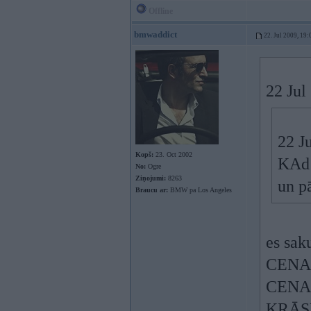
Offline
bmwaddict
22. Jul 2009, 19:
22 Jul
22 Ju
Kopš:
23. Oct 2002
KAd 
No:
Ogre
Ziņojumi:
8263
un p
Braucu ar:
BMW pa Los Angeles
es sak
CENA
CENA 
KRĀS