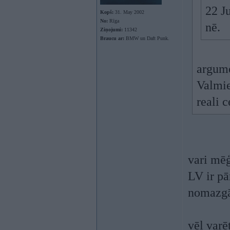
22 J
Kopš:
31. May 2002
No:
Rīga
nē.
Ziņojumi:
11342
Braucu ar:
BMW un Daft Punk.
argume
Valmie
reali 
vari mē
LV ir pā
nomazgā 
vēl varē