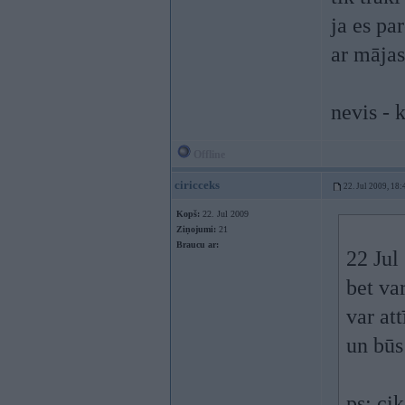
ja es pa
ar mājas
nevis -
Offline
ciricceks
22. Jul 2009, 18:
Kopš:
22. Jul 2009
Ziņojumi:
21
Braucu ar:
22 Jul
bet var
var attī
un bū
ps: cik