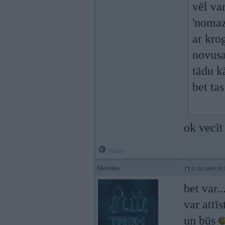
vēl va
'nomaz
ar kro
novusa
tādu k
bet ta
ok vecīt
Offline
Melvins
22. Jul 2009, 18:
bet var..
var attīst
un būs