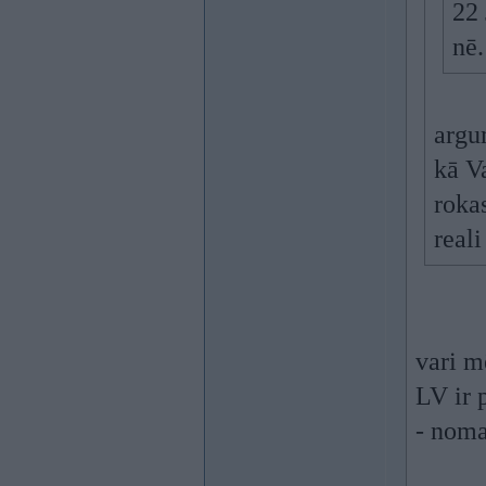
22 
nē.
argu
kā Va
rokas
real
vari m
LV ir 
- noma