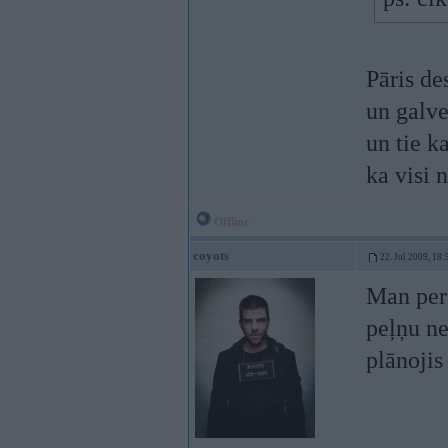
Pāris des
un galve
un tie k
ka visi
Offline
coyots
22. Jul 2009, 18:
Man pers
peļņu ne
plānoji