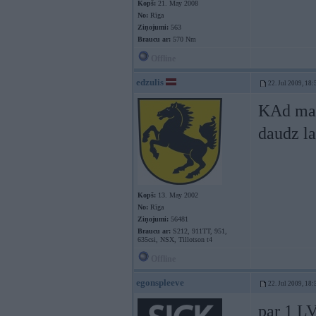
Kopš:
21. May 2008
No:
Rīga
Ziņojumi:
563
Braucu ar:
570 Nm
Offline
edzulis
22. Jul 2009, 18:
KAd maks
daudz la
Kopš:
13. May 2002
No:
Rīga
Ziņojumi:
56481
Braucu ar:
S212, 911TT, 951,
635csi, NSX, Tillotson t4
Offline
egonspleeve
22. Jul 2009, 18:
par 1 LV