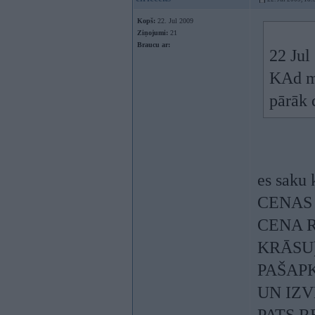
Kopš:
22. Jul 2009
Ziņojumi:
21
Braucu ar:
22 Jul
KAd ma
pārāk 
es saku 
CENAS 
CENA R
KRĀSU
PAŠAPK
UN IZ