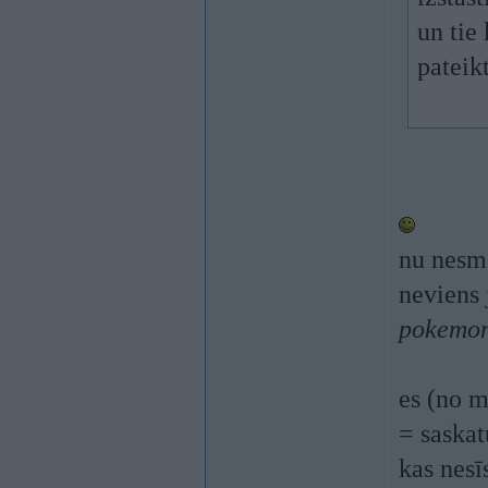
un tie 
pateik
nu nesme
neviens 
pokemo
es (no m
= saskat
kas nesī