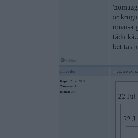
'nomazgā
ar krogu
novusa 
tādu kā.
bet tas 
Offline
ciricceks
22. Jul 2009, 18:
Kopš:
22. Jul 2009
Ziņojumi:
21
Braucu ar:
22 Jul
22 Ju