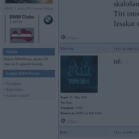
skalošan
BMW 7. sērija F01 (preses bildes)
Tīri intr
Izsakat 
Offline
Melvins
22. Jul 2009, 18:
Online
Pašreiz BMWPower skatās 156
nē.
viesi un 8 reģistrēti lietotāji.
Ienākt BMWPower
• Pieslēgties
• Reģistrēties
• Aizmirsi paroli?
Kopš:
31. May 2002
No:
Rīga
Ziņojumi:
11342
Braucu ar:
BMW un Daft Punk.
Offline
fleix
22. Jul 2009, 18: