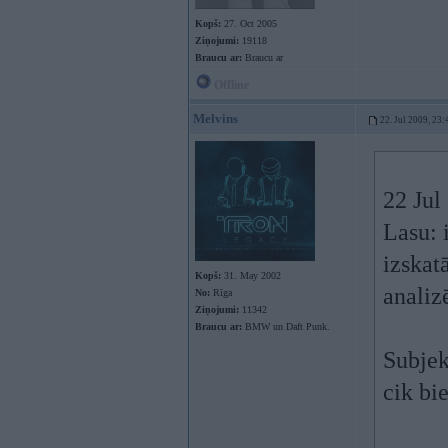
Kopš:
27. Oct 2005
Ziņojumi:
19118
Braucu ar:
Braucu ar
Offline
Melvins
22. Jul 2009, 23:
22 Jul
Lasu: 
izskat
Kopš:
31. May 2002
analiz
No:
Rīga
Ziņojumi:
11342
Braucu ar:
BMW un Daft Punk.
Subjek
cik bie