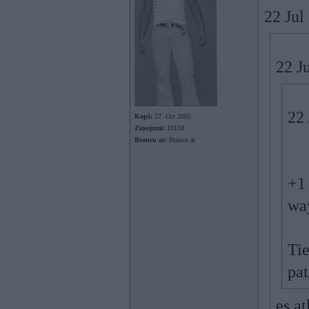
22 Jul
22 J
22 
Kopš:
27. Oct 2005
Ziņojumi:
19118
Braucu ar:
Braucu ar
+1
wa
Tie
pat
es at