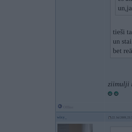
un,j
tieši t
un sta
bet re
ziimulji
Offline
wixy_
22. Jul 2009, 23: