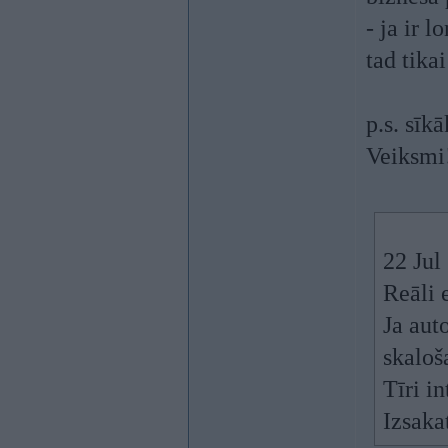
- ja ir 
tad tikai
p.s. sīk
Veiksmi
22 Jul
Reāli 
Ja aut
skaloš
Tīri in
Izsaka