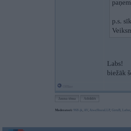
paņemt
p.s. s
Veiks
Labs!
biežāk š
Offline
Jauna tēma
Atbildēt
Moderatori:
968-jk
,
AV
,
AiwaShuraLLP
,
GirtzB
,
Lafter