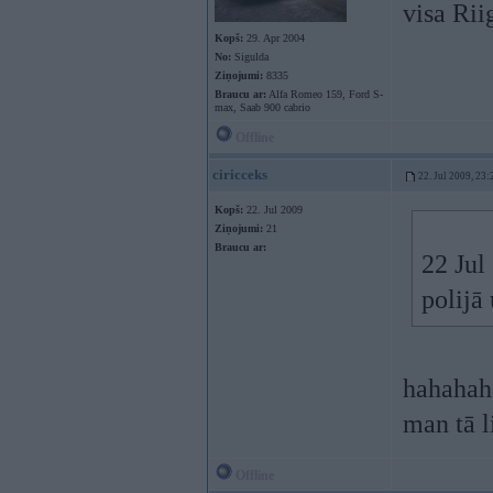
visa Rii
Kopš:
29. Apr 2004
No:
Sigulda
Ziņojumi:
8335
Braucu ar:
Alfa Romeo 159, Ford S-
max, Saab 900 cabrio
Offline
ciricceks
22. Jul 2009, 23:
Kopš:
22. Jul 2009
Ziņojumi:
21
Braucu ar:
22 Jul
polijā
hahahah 
man tā l
Offline