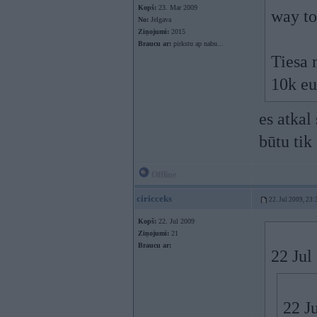
Kopš:
23. Mar 2009
way t
No:
Jelgava
Ziņojumi:
2015
Braucu ar:
pirkstu ap nabu...
Tiesa 
10k eur
es atkal 
būtu tik
Offline
ciricceks
22. Jul 2009, 23:
Kopš:
22. Jul 2009
Ziņojumi:
21
Braucu ar:
22 Jul
22 Ju