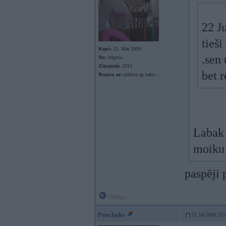
22 Ju
tieši
Kopš:
23. Mar 2009
.sen 
No:
Jelgava
Ziņojumi:
2015
bet r
Braucu ar:
pirkstu ap nabu...
Labak 
moiku 
paspēji 
Offline
Puuchuks
22. Jul 2009, 23: