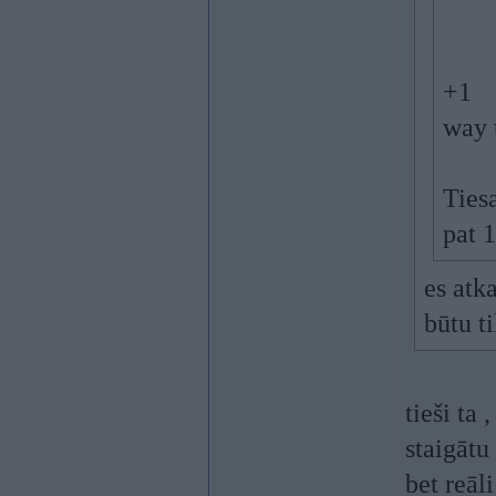
+1
way 
Tiesa
pat 1
es atka
būtu t
tieši ta
staigātu
bet reāl