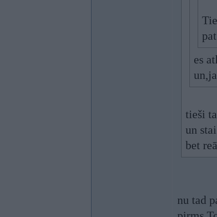
Tie
pat
es at
un,j
tieši t
un sta
bet re
nu tad 
pirms To