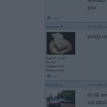
jow
Offline
Puuchuks
22. Jul 2009, 23:
polijā u
Kopš:
03. Jul 2002
No:
Rīga
Ziņojumi:
24359
Braucu ar:
BMW
Offline
Delerium
22. Jul 2009, 23:
es tik n
vai tika