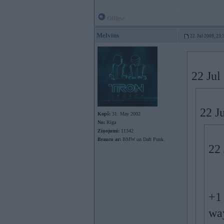
Offline
Melvins
22. Jul 2009, 23:
22 Jul
22 J
Kopš:
31. May 2002
No:
Rīga
Ziņojumi:
11342
Braucu ar:
BMW un Daft Punk.
22 
+1
wa