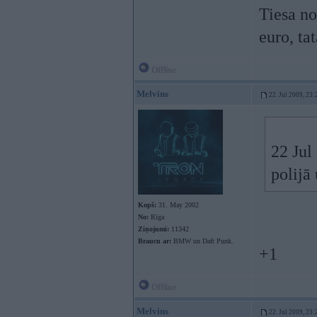
Tiesa no
euro, tat
Offline
Melvins
22. Jul 2009, 23:
22 Jul
polijā
Kopš:
31. May 2002
No:
Rīga
Ziņojumi:
11342
Braucu ar:
BMW un Daft Punk.
+1
Offline
Melvins
22. Jul 2009, 23: