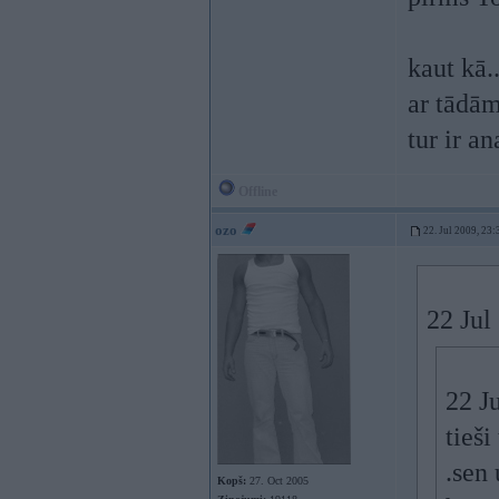
kaut kā.
ar tādā
tur ir an
Offline
ozo
22. Jul 2009, 23:
22 Jul
22 Ju
tieši
.sen 
Kopš:
27. Oct 2005