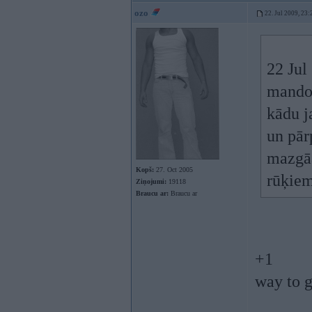
ozo
22. Jul 2009, 23:
22 Jul
mando
kādu j
un pār
mazgāa
Kopš:
27. Oct 2005
rūķie
Ziņojumi:
19118
Braucu ar:
Braucu ar
+1
way to 