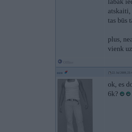
labāk ie
atskaiti,
tas būs 
plus, ne
vienk uz
Offline
ozo
22. Jul 2009, 23:
ok, es d
6k?