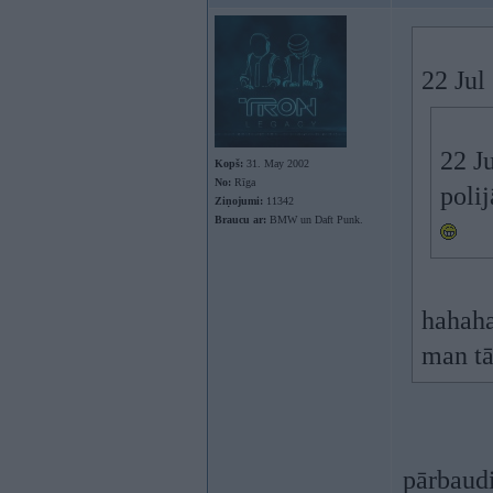
22 Jul
22 J
Kopš:
31. May 2002
No:
Rīga
poli
Ziņojumi:
11342
Braucu ar:
BMW un Daft Punk.
hahahah
man tā
pārbaud