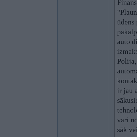
Finans
"Plaun
ūdens 
pakalp
auto d
izmaks
Polija
automa
kontak
ir jau 
sākusi
tehnol
vari no
sāk ve