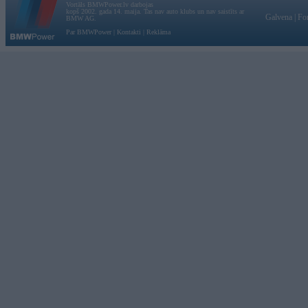
Vortāls BMWPower.lv darbojas
kopš 2002. gada 14. maija. Tas nav auto klubs un nav saistīts ar
Galvena
|
Fo
BMW AG.
Par BMWPower
|
Kontakti
|
Reklāma