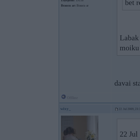
Ziņojumi:
19118
bet r
Braucu ar:
Braucu ar
Labak 
moiku 
davai st
Offline
wixy_
22. Jul 2009, 23:
22 Jul