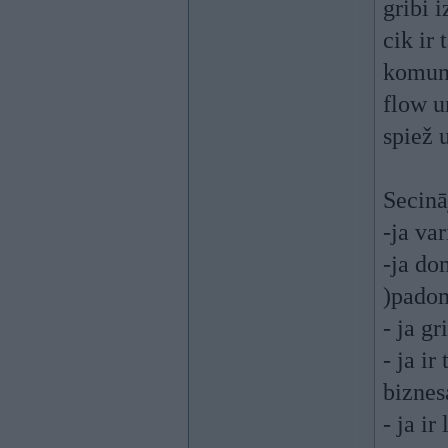
gribi 
cik ir
komuni
flow u
spiež u
Secinā
-ja va
-ja do
)padom
- ja gr
- ja ir
biznes
- ja i