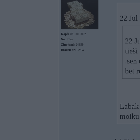
22 Jul
Kopš:
03. Jul 2002
22 Ju
No:
Rīga
Ziņojumi:
24359
tieši
Braucu ar:
BMW
.sen 
bet r
Labak 
moiku 