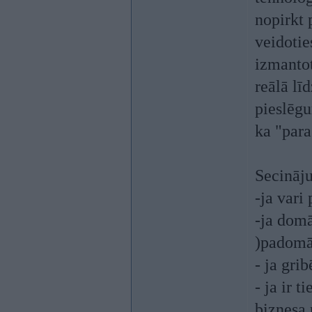
nopirkt p
veidotie
izmantot
reālā lī
pieslēgu
ka "para
Secināj
-ja vari
-ja domā
)padomā
- ja grib
- ja ir t
biznesa 