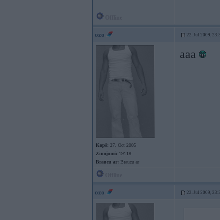
Offline
ozo
22. Jul 2009, 23:
aaa
Kopš:
27. Oct 2005
Ziņojumi:
19118
Braucu ar:
Braucu ar
Offline
ozo
22. Jul 2009, 23: