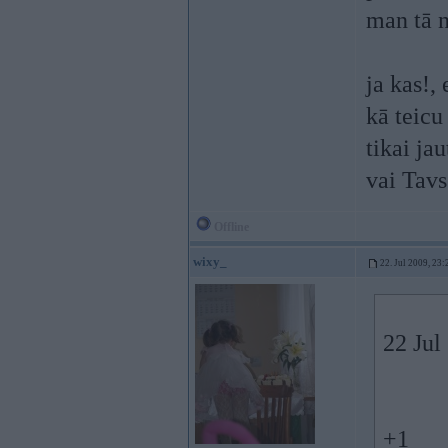
man tā n
ja kas!,
kā teicu
tikai ja
vai Tavs
Offline
wixy_
22. Jul 2009, 23:
22 Jul
+1