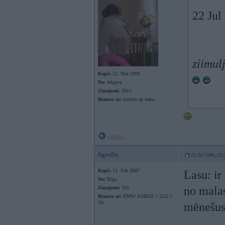
22 Jul
ziimul
Kopš:
23. Mar 2009
No:
Jelgava
Ziņojumi:
2015
Braucu ar:
pirkstu ap nabu...
Offline
Agrello
22. Jul 2009, 23:
Kopš:
12. Feb 2007
Lasu: ir
No:
Rīga
no malas
Ziņojumi:
320
Braucu ar:
BMW S54B32 // G32 //
i3s
mēnešus 