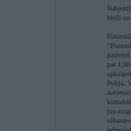
Subjektī
bieži un
Finansiā
"PlaunuP
patēriņš
par 1,80
apkalpot
Polija, 
automazg
kontaktē
jau aizg
sākusies
tehnolo