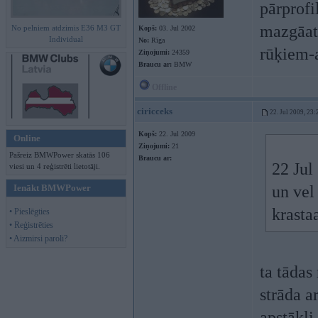
pārprofi
mazgāatā
No pelniem atdzimis E36 M3 GT
Kopš:
03. Jul 2002
Individual
No:
Rīga
rūķiem-
Ziņojumi:
24359
Braucu ar:
BMW
Offline
ciricceks
22. Jul 2009, 23:
Kopš:
22. Jul 2009
Online
Ziņojumi:
21
Pašreiz BMWPower skatās 106
Braucu ar:
22 Jul
viesi un 4 reģistrēti lietotāji.
Ienākt BMWPower
un vel
krasta
• Pieslēgties
• Reģistrēties
• Aizmirsi paroli?
ta tādas
strāda ar
apstākļ