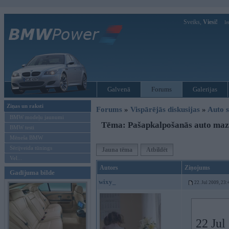
Sveiks,
Viesi!
Ie
Galvenā
Forums
Galerijas
Ziņas un raksti
Forums
»
Vispārējās diskusijas
»
Auto s
BMW modeļu jaunumi
Tēma: Pašapkalpošanās auto ma
BMW testi
Mēneša BMW
Sērijveida tūnings
Jauna tēma
Atbildēt
Vel...
Autors
Ziņojums
Gadījuma bilde
wixy_
22. Jul 2009, 23:
22 Jul