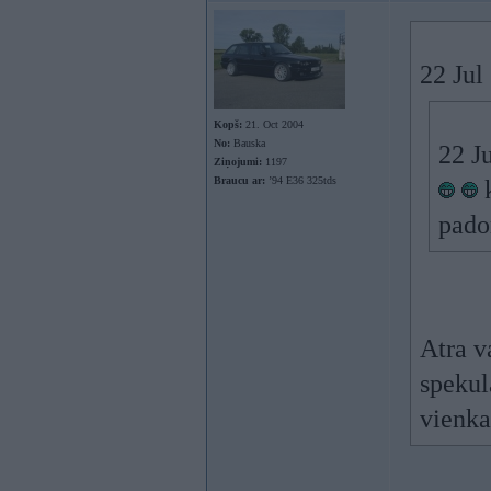
22 Jul
Kopš:
21. Oct 2004
No:
Bauska
22 Ju
Ziņojumi:
1197
Braucu ar:
’94 E36 325tds
k
pado
Atra v
spekul
vienka