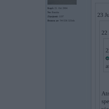
Kopš:
21. Oct 2004
No:
Bauska
23 J
Ziņojumi:
1197
Braucu ar:
’94 E36 325tds
22 
2
a
Atr
spe