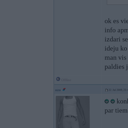
ok es vi
info apm
izdari s
ideju ko 
man vis 
paldies 
Offline
ozo
22. Jul 2009, 23:
konk
par tie