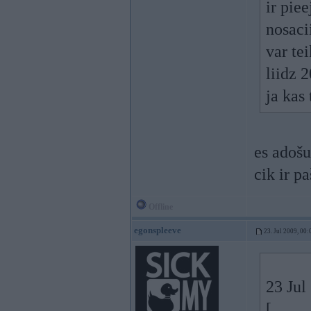
ir pie
nosac
var te
liidz 
ja kas
es adošu
cik ir p
Offline
egonspleeve
23. Jul 2009, 00:
23 Jul
[