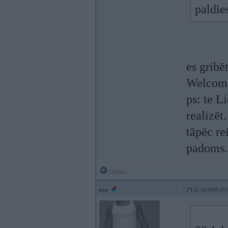
paldie
es gribēt
Welcome
ps: te L
realizēt.
tāpēc r
padoms.
Offline
ozo
22. Jul 2009, 23: