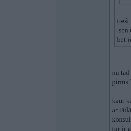
tieši
.sen 
bet r
nu ta
pirms 
kaut k
ar tād
konsul
tur ir 