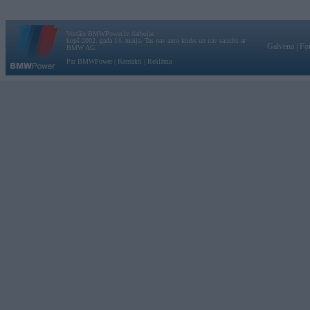
Vortāls BMWPower.lv darbojas
kopš 2002. gada 14. maija. Tas nav auto klubs un nav saistīts ar
Galvena
|
Fo
BMW AG.
Par BMWPower
|
Kontakti
|
Reklāma