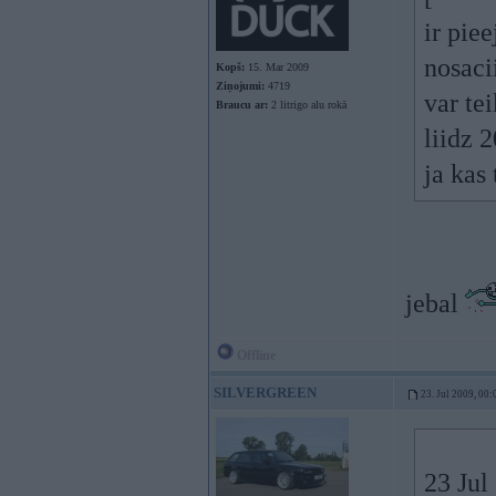
ir pie
nosac
Kopš:
15. Mar 2009
Ziņojumi:
4719
var te
Braucu ar:
2 litrigo alu rokā
liidz 
ja kas
jebal
Offline
SILVERGREEN
23. Jul 2009, 00:
23 Jul