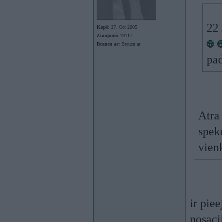
22 
Kopš:
27. Oct 2005
Ziņojumi:
19117
Braucu ar:
Braucu ar
pa
Atra
spek
vien
ir pie
nosac