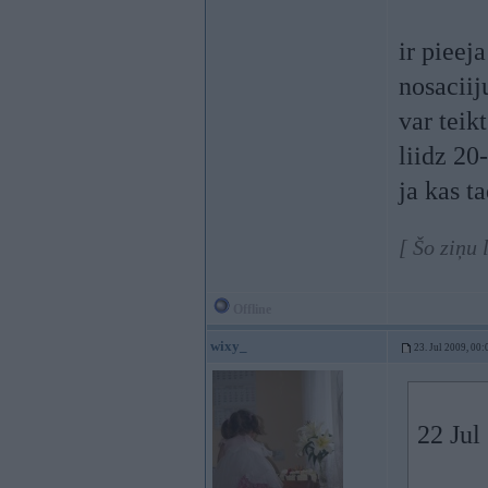
ir pieej
nosacii
var teik
liidz 2
ja kas t
[ Šo ziņu
Offline
wixy_
23. Jul 2009, 00:
22 Jul