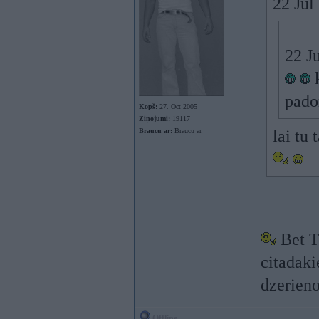
22 Jul
22 Ju
k
pado
Kopš:
27. Oct 2005
Ziņojumi:
19117
Braucu ar:
Braucu ar
lai tu
Bet Te
citadaki
dzerieno
Offline