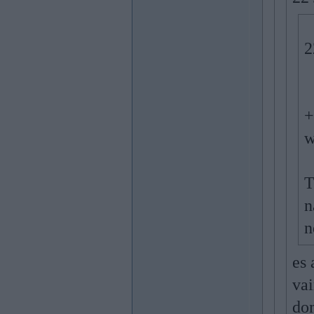
2
+
w
T
n
n
es 
vai
do