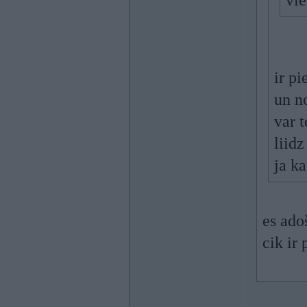
vie
ir p
un n
var t
liid
ja k
es ado
cik ir