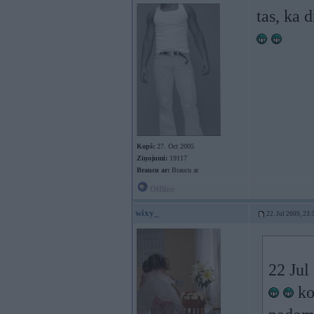
tas, ka 
Kopš:
27. Oct 2005
Ziņojumi:
19117
Braucu ar:
Braucu ar
Offline
wixy_
22. Jul 2009, 23:
22 Jul
ko