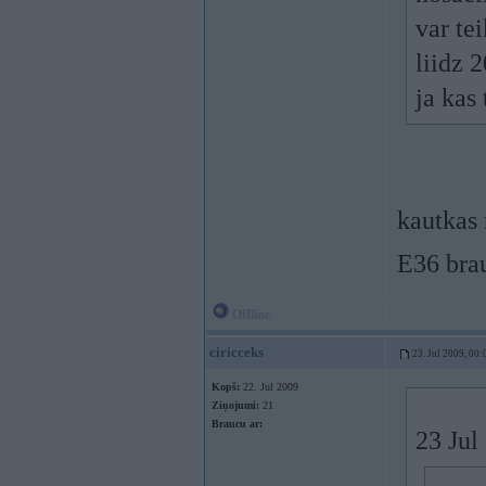
var te
liidz 
ja kas
kautkas
E36 bra
Offline
ciricceks
23. Jul 2009, 00:
Kopš:
22. Jul 2009
Ziņojumi:
21
Braucu ar:
23 Jul