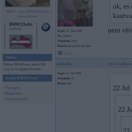
ok, es
BMW 7. sērija E65/E66 Facelift
kautva
(preses bildes)
ņem vērā
Kopš:
23. Mar 2009
No:
Jelgava
Ziņojumi:
2015
Braucu ar:
pirkstu ap nabu...
Offline
Online
ciricceks
Pašreiz BMWPower skatās 260
22. Jul 2009, 23:
viesi un 0 reģistrēti lietotāji.
Kopš:
22. Jul 2009
Ienākt BMWPower
Ziņojumi:
21
Braucu ar:
22 Jul
• Pieslēgties
• Reģistrēties
• Aizmirsi paroli?
22 Ju
22 