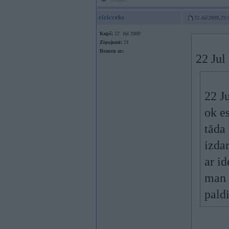
ciricceks
22. Jul 2009, 23:
Kopš:
22. Jul 2009
Ziņojumi:
21
Braucu ar:
22 Jul
22 Ju
ok es
tāda
izda
ar id
man v
pald