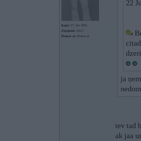
22 Ju
Kopš:
27. Oct 2005
Ziņojumi:
19117
Be
Braucu ar:
Braucu ar
cita
dzer
ja ņem
nedomā
tev tad 
ak jaa u