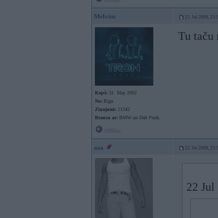
Offline
Melvins
22. Jul 2009, 23:
Tu taču
Kopš:
31. May 2002
No:
Rīga
Ziņojumi:
11342
Braucu ar:
BMW un Daft Punk.
Offline
ozo
22. Jul 2009, 23:
22 Jul