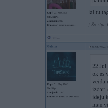
padom
lai tu t
Kopš:
23. Mar 2009
No:
Jelgava
Ziņojumi:
2015
[ Šo ziņu 
Braucu ar:
pirkstu ap nabu...
Offline
Melvins
22. Jul 2009, 23:
22 Jul
ok es v
veida 
Kopš:
31. May 2002
izdari
No:
Rīga
Ziņojumi:
11342
ideju k
Braucu ar:
BMW un Daft Punk.
man vi