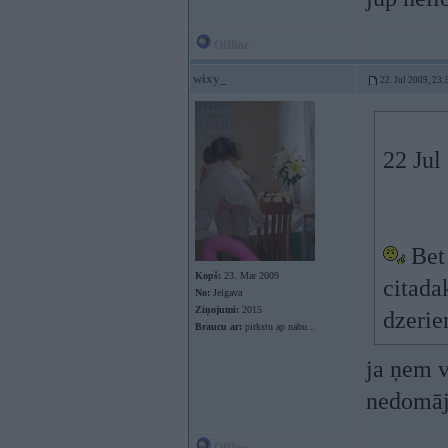
Offline
wixy_
22. Jul 2009, 23:
22 Jul
Bet 
Kopš:
23. Mar 2009
citada
No:
Jelgava
Ziņojumi:
2015
dzerie
Braucu ar:
pirkstu ap nabu...
ja ņem v
nedomāj