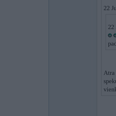
22 J
22 
pa
Atra
spek
vien