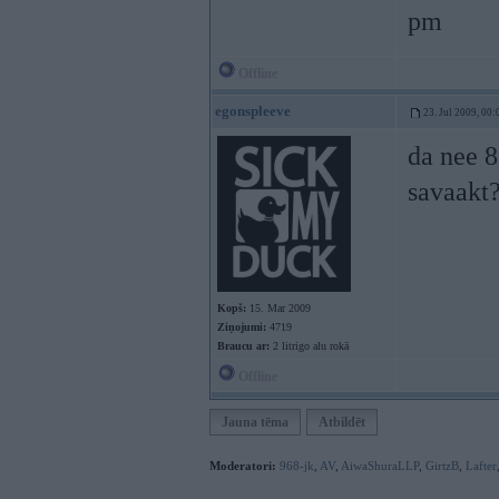
pm
Offline
egonspleeve
23. Jul 2009, 00:
da nee 8
savaakt
Kopš:
15. Mar 2009
Ziņojumi:
4719
Braucu ar:
2 litrigo alu rokā
Offline
Jauna tēma
Atbildēt
Moderatori:
968-jk
,
AV
,
AiwaShuraLLP
,
GirtzB
,
Lafter