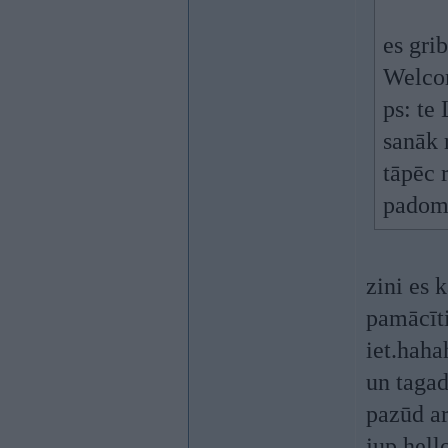
es grib
Welco
ps: te
sanāk 
tāpēc 
padoms
zini es 
pamācīti
iet.hah
un tagad
pazūd ar
jup hell