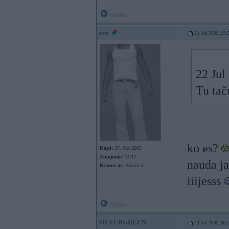
Offline
ozo
22. Jul 2009, 23:
22 Jul
Tu tač
ko es?
Kopš:
27. Oct 2005
Ziņojumi:
19117
nauda ja
Braucu ar:
Braucu ar
iiijesss
Offline
SILVERGREEN
23. Jul 2009, 00: