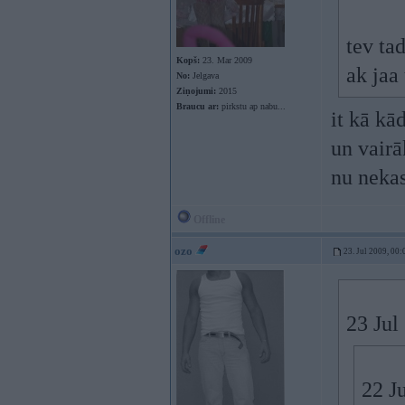
tev ta
Kopš:
23. Mar 2009
ak jaa
No:
Jelgava
Ziņojumi:
2015
Braucu ar:
pirkstu ap nabu...
it kā kā
un vairā
nu neka
Offline
ozo
23. Jul 2009, 00:
23 Jul
22 J