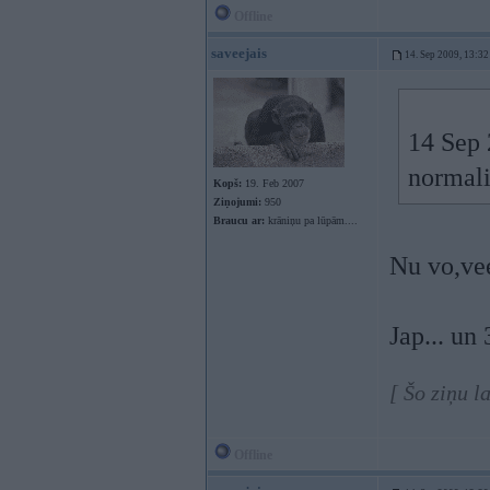
Offline
saveejais
14. Sep 2009, 13:32
14 Sep 
normali
Kopš:
19. Feb 2007
Ziņojumi:
950
Braucu ar:
krāniņu pa lūpām....
Nu vo,vee
Jap... u
[ Šo ziņu l
Offline