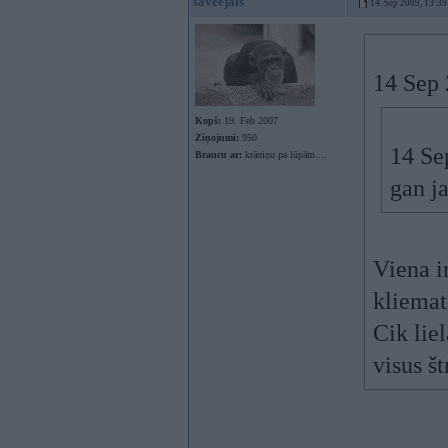
saveejais
14. Sep 2009, 13:39
14 Sep 
Kopš:
19. Feb 2007
Ziņojumi:
950
14 Se
Braucu ar:
krāniņu pa lūpām....
gan j
Viena i
kliemat
Cik lie
visus š