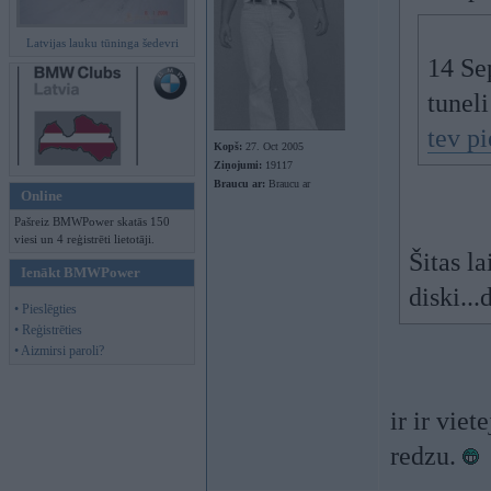
Latvijas lauku tūninga šedevri
14 Se
tuneli
tev pi
Kopš:
27. Oct 2005
Ziņojumi:
19117
Braucu ar:
Braucu ar
Online
Pašreiz BMWPower skatās 150
viesi un 4 reģistrēti lietotāji.
Šitas l
Ienākt BMWPower
diski...
• Pieslēgties
• Reģistrēties
• Aizmirsi paroli?
ir ir viet
redzu.