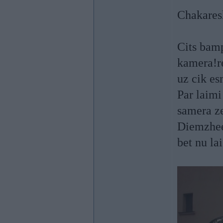
Chakaresh
Cits bamp
kamera!re
uz cik e
Par laimi
samera ze
Diemzheel
bet nu la