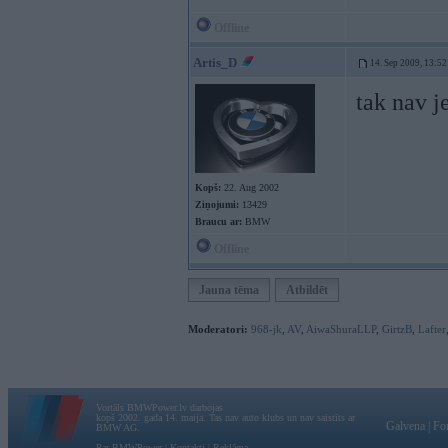
Offline
Artis_D
14. Sep 2009, 13:52
tak nav j
Kopš:
22. Aug 2002
Ziņojumi:
13429
Braucu ar:
BMW
Offline
Jauna tēma
Atbildēt
Moderatori:
968-jk
,
AV
,
AiwaShuraLLP
,
GirtzB
,
Lafter
Vortāls BMWPower.lv darbojas
kopš 2002. gada 14. maija. Tas nav auto klubs un nav saistīts ar
Galvena
|
Fo
BMW AG.
Par BMWPower
|
Kontakti
|
Reklāma