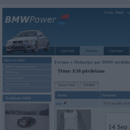
Sveiks,
Viesi!
Ie
Galvenā
Forums
Galerijas
Ziņas un raksti
Forums
»
Diskusijas par BMW modeļi
BMW modeļu jaunumi
Tēma: E38 pārdošana
BMW testi
Mēneša BMW
Sērijveida tūnings
Jauna tēma
Atbildēt
Vel...
Autors
Ziņojums
Gadījuma bilde
ozo
14. Sep 2009, 13:20
14 Sep 