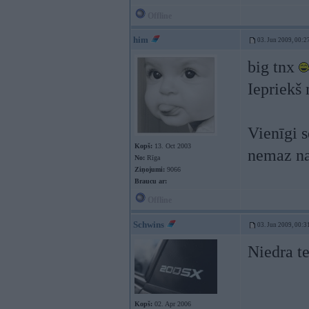
Offline
him
03. Jun 2009, 00:2
big tnx
Iepriekš 
Vienīgi 
Kopš:
13. Oct 2003
nemaz nav
No:
Rīga
Ziņojumi:
9066
Braucu ar:
Offline
Schwins
03. Jun 2009, 00:3
Niedra te
Kopš:
02. Apr 2006