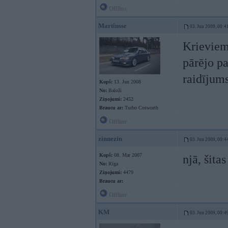
Offline
Martinsse
03. Jun 2009, 00:4
Krieviem 
pārējo pa
raidījums
Kopš:
13. Jun 2008
No:
Baloži
Ziņojumi:
2452
Braucu ar:
Turbo Cosworth
Offline
zinnezin
03. Jun 2009, 00:4
Kopš:
08. Mar 2007
njā, šita
No:
Rīga
Ziņojumi:
4479
Braucu ar:
Offline
KM
03. Jun 2009, 00:4