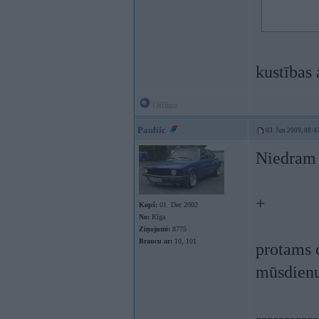
kustības
Offline
Pauliic
03. Jun 2009, 08:4
Niedram 
+
Kopš:
01. Dec 2002
No:
Rīga
Ziņojumi:
8775
Braucu ar:
10, 101
protams 
mūsdienu
-----------