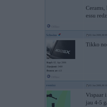
Cerams, k
essu redz
Offline
Schwins
03. Jun 2009, 00:0
Tikko nos
Kopš:
02. Apr 2006
Ziņojumi:
5480
Braucu ar:
s13
Offline
romizz
03. Jun 2009, 00:1
Vispaar i
jau 4-5 g