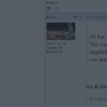
Braucu ar:
Offline
Rollers
03. Jun 2009, 00:2
03 Jun 
Tos vis
Kopš:
02. Jan 2008
Ziņojumi:
1338
augšējā
Braucu ar:
848
var ska
tnx
būs
[ Šo ziņu 