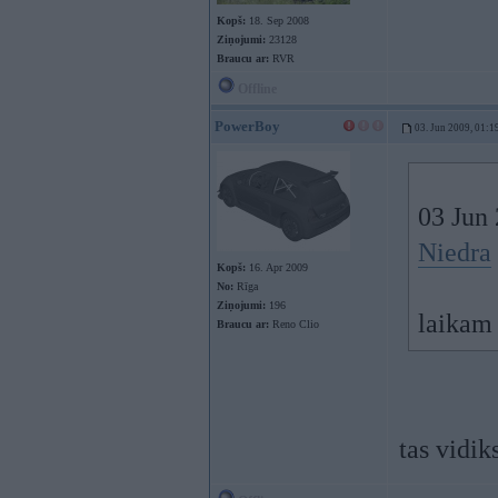
Kopš:
18. Sep 2008
Ziņojumi:
23128
Braucu ar:
RVR
Offline
PowerBoy
03. Jun 2009, 01:1
03 Jun 
Niedra
Kopš:
16. Apr 2009
No:
Rīga
Ziņojumi:
196
laikam 
Braucu ar:
Reno Clio
tas vidik