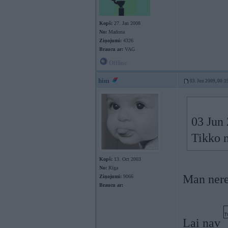
Kopš:
27. Jan 2008
No:
Madona
Ziņojumi:
4326
Braucu ar:
VAG
Offline
him
03. Jun 2009, 00:1
03 Jun 
Tikko n
Kopš:
13. Oct 2003
No:
Rīga
Man nere
Ziņojumi:
9066
Braucu ar:
Lai nav