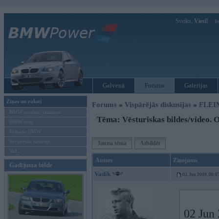
Sveiks,
Viesi!
Ie
Galvenā
Forums
Galerijas
Ziņas un raksti
Forums
»
Vispārējās diskusijas
»
FLEI
BMW modeļu jaunumi
Tēma: Vēsturiskas bildes/video. O
BMW testi
Mēneša BMW
Sērijveida tūnings
Jauna tēma
Atbildēt
Vel...
Autors
Ziņojums
Gadījuma bilde
Vadik
03. Jun 2009, 00:0
02 Jun 