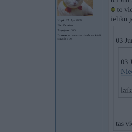
03 Jun 
to vi
ieliku 
Kopš:
23. Apr 2008
No:
Valmiera
Ziņojumi:
525
Braucu ar:
roomster skoda un kaktā
03 Ju
stāvošs TDS
03 
Nie
laik
tas vi