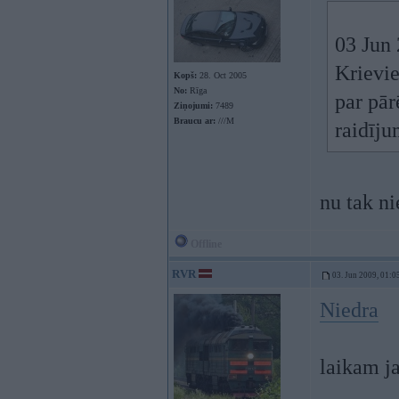
03 Jun 
Krievie
Kopš:
28. Oct 2005
No:
Rīga
par pār
Ziņojumi:
7489
Braucu ar:
///M
raidīju
nu tak ni
Offline
RVR
03. Jun 2009, 01:0
Niedra
laikam ja