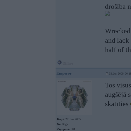
drošība n
Wrecked 
and lack 
half of t
Offline
Emperor
03. Jun 2009, 00:1
Tos visus
augšējā 
skatīties
Kopš:
27. Jan 2005
No:
Rīga
Ziņojumi:
901