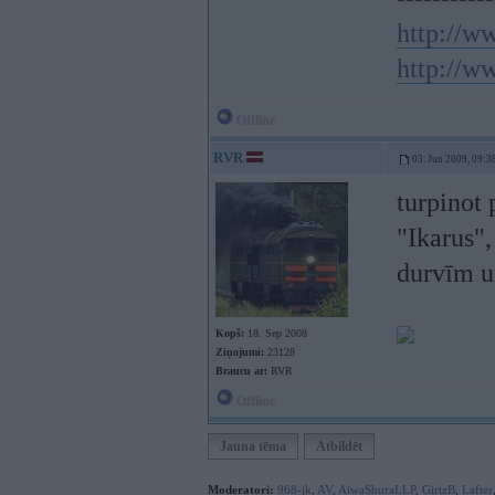
http://ww
http://ww
Offline
RVR
03. Jun 2009, 09:3
turpinot 
"Ikarus",
durvīm u
Kopš:
18. Sep 2008
Ziņojumi:
23128
Braucu ar:
RVR
Offline
Jauna tēma
Atbildēt
Moderatori:
968-jk
,
AV
,
AiwaShuraLLP
,
GirtzB
,
Lafter