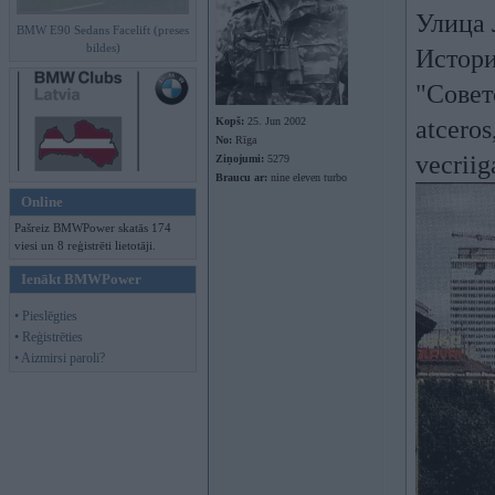
Улица 
BMW E90 Sedans Facelift (preses
bildes)
Истори
"Совет
Kopš:
25. Jun 2002
atceros
No:
Rīga
vecriig
Ziņojumi:
5279
Braucu ar:
nine eleven turbo
Online
Pašreiz BMWPower skatās 174
viesi un 8 reģistrēti lietotāji.
Ienākt BMWPower
• Pieslēgties
• Reģistrēties
• Aizmirsi paroli?