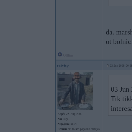
da. marsh
ot bolnic
Offline
raivisp
03. Jun 2009, 00:0
03 Jun 
Tik tik
interes
Kopš:
22. Aug 2006
No:
Rīga
Ziņojumi:
8620
Braucu ar:
to kas pagalmā mētājas