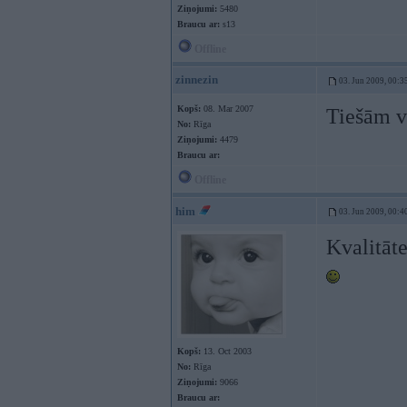
Ziņojumi:
5480
Braucu ar:
s13
Offline
zinnezin
03. Jun 2009, 00:3
Kopš:
08. Mar 2007
Tiešām v
No:
Rīga
Ziņojumi:
4479
Braucu ar:
Offline
him
03. Jun 2009, 00:4
Kvalitāte
Kopš:
13. Oct 2003
No:
Rīga
Ziņojumi:
9066
Braucu ar: