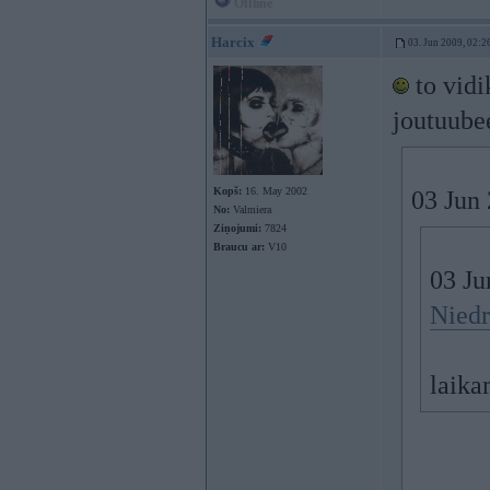
Offline
Harcix
03. Jun 2009, 02:2
to vidi
joutuubee
Kopš:
16. May 2002
03 Jun 
No:
Valmiera
Ziņojumi:
7824
Braucu ar:
V10
03 Ju
Niedr
laika