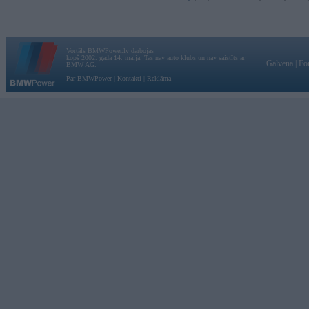
Vortāls BMWPower.lv darbojas
kopš 2002. gada 14. maija. Tas nav auto klubs un nav saistīts ar
Galvena
|
Fo
BMW AG.
Par BMWPower
|
Kontakti
|
Reklāma