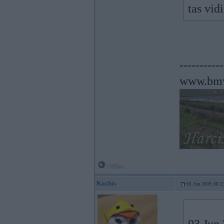
tas vidi
-----------
www.bmw
Offline
Kachis
03. Jun 2009, 08:2