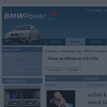
Sveiks,
Viesi!
Ie
Galvenā
Forums
Galerijas
Ziņas un raksti
Forums
»
Diskusijas par BMW modeļi
BMW modeļu jaunumi
Tēma: problēma ar e28 525e
BMW testi
Mēneša BMW
Sērijveida tūnings
Jauna tēma
Atbildēt
Vel...
Autors
Ziņojums
Gadījuma bilde
vicha3
14. May 2009, 17
varbūt k
autiņš t