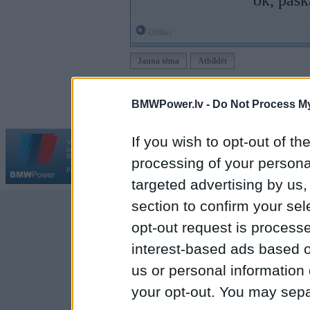
ok, pask
Offline
Jauna tēma
Atbildēt
Moderatori:
968-jk
,
AV
,
AiwaShuraLLP
,
GirtzB
,
Lafter
BMWPower.lv -
Do Not Process My
If you wish to opt-out of the
Vortāls BMWPower.lv darbojas
kopš 2002. gada 14. maija. Tas nav auto klubs un nav saistīts ar
Galvena
|
Fo
BMW AG.
processing of your personal
Par BMWPower
|
Kontakti
|
Reklāma
targeted advertising by us
section to confirm your sel
opt-out request is proces
interest-based ads based o
us or personal information d
your opt-out. You may separ