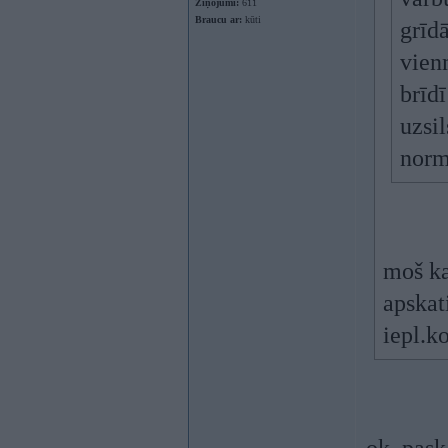
Ziņojumi:
611
Braucu ar:
kūti
grīdā
vien
brīdī
uzsil
normā
moš ka
apskat
iepl.k