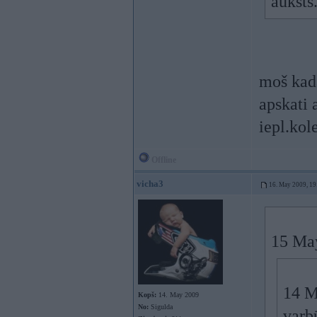
auksts
moš kad
apskati 
iepl.kol
Offline
vicha3
16. May 2009, 19
15 May
14 M
Kopš:
14. May 2009
No:
Sigulda
varbū