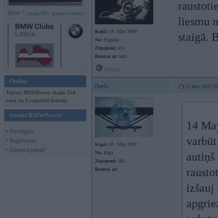
raustoti
BMW 7. sērija F01 (preses bildes)
liesmu n
Kopš:
14. May 2009
staigā. 
No:
Sigulda
Ziņojumi:
611
Braucu ar:
kūti
Offline
Online
Osels
15. May 2009, 19
Pašreiz BMWPower skatās 354
viesi un 0 reģistrēti lietotāji.
Ienākt BMWPower
14 May
• Pieslēgties
varbūt
• Reģistrēties
Kopš:
03. May 2007
• Aizmirsi paroli?
No:
Rīga
autiņš
Ziņojumi:
565
rausto
Braucu ar:
izšauj 
apgrie