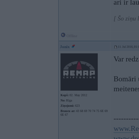
ari ir l
[ Šo ziņu
Offline
Jonix
11. Jul 2016, 01:
Var redz
Bomāri u
meitenes
Kopš:
02. May 2012
No:
Rīga
Ziņojumi:
623
Braucu ar:
43 68 69 70 74 75 6E 69
6E 67
----------
www.Re
www.dpf