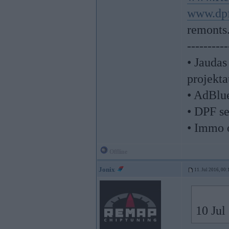
www.dpf
remonts
----------
• Jaudas
projekta
• AdBlu
• DPF se
• Immo 
Offline
Jonix
11. Jul 2016, 00:
10 Jul