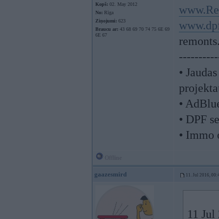
Kopš:
02. May 2012
www.Re
No:
Rīga
Ziņojumi:
623
www.dpf
Braucu ar:
43 68 69 70 74 75 6E 69
6E 67
remonts
----------
• Jaudas
projekta
• AdBlu
• DPF se
• Immo 
Offline
gaazesmird
11. Jul 2016, 00:
11 Jul