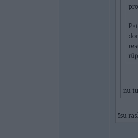
pro
Pat
dom
res
rūp
nu tu
īsu ra