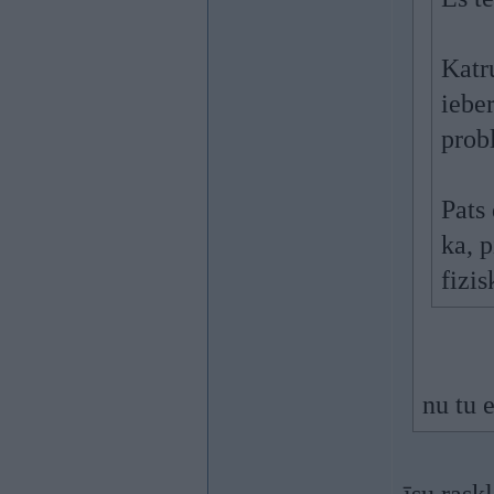
Katru
iebe
prob
Pats
ka, p
fizis
nu tu 