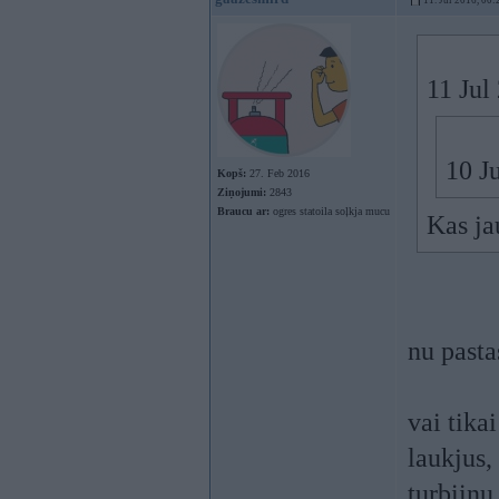
11. Jul 2016, 00:
11 Jul
10 J
Kopš:
27. Feb 2016
Ziņojumi:
2843
Braucu ar:
ogres statoila soļkja mucu
Kas ja
nu pasta
vai tikai
laukjus,
turbiinu