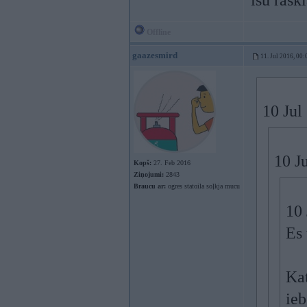
īsu rask
Offline
gaazesmird
11. Jul 2016, 00:
10 Jul
10 J
Kopš:
27. Feb 2016
Ziņojumi:
2843
Braucu ar:
ogres statoila soļkja mucu
10 
Es 
Kat
ieb