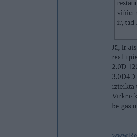
restau
vińiem
ir, ta
Jā, ir a
reālu p
2.0D 12
3.0D4D e
izteikta
Virkne k
beigās u
----------
www.Re