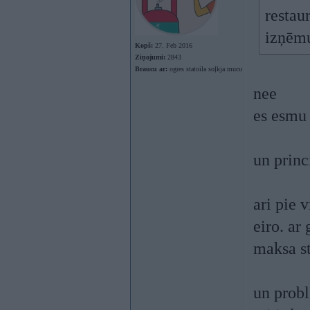
restau
izņēm
Kopš:
27. Feb 2016
Ziņojumi:
2843
Braucu ar:
ogres statoila soļkja mucu
nee
es esmu 
un princ
ari pie 
eiro. ar
maksa st
un probl