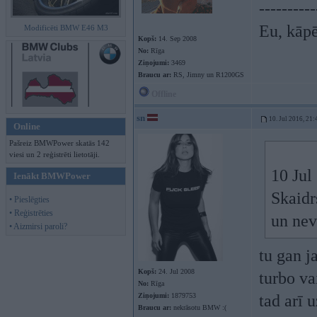
----------
Eu, kāpē
Modificēti BMW E46 M3
Kopš:
14. Sep 2008
No:
Rīga
Ziņojumi:
3469
Braucu ar:
RS, Jimny un R1200GS
Offline
sn
10. Jul 2016, 21:
Online
Pašreiz BMWPower skatās 142
viesi un 2 reģistrēti lietotāji.
10 Jul
Ienākt BMWPower
Skaidr
• Pieslēgties
• Reģistrēties
un nev
• Aizmirsi paroli?
tu gan j
Kopš:
24. Jul 2008
turbo va
No:
Rīga
Ziņojumi:
1879753
tad arī u
Braucu ar:
nekrāsotu BMW :(