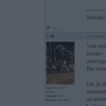
----------
Nemāki b
Offline
AF
10. Jul 2016, 23:
Vnk rest
fiziski -
attiecīg
Bet toti
Un, jā d
Kopš:
06. Nov 2011
restaurē
No:
Rīga
Ziņojumi:
4158
un pisiet
Braucu ar:
stūri rokās!