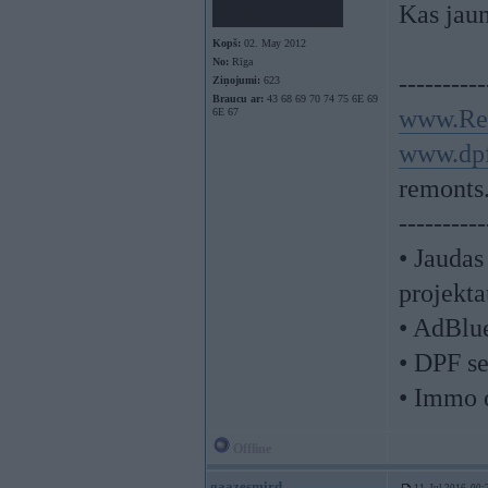
Kas jau
Kopš:
02. May 2012
No:
Rīga
----------
Ziņojumi:
623
Braucu ar:
43 68 69 70 74 75 6E 69
www.Re
6E 67
www.dpf
remonts
----------
• Jaudas
projekta
• AdBlu
• DPF se
• Immo 
Offline
gaazesmird