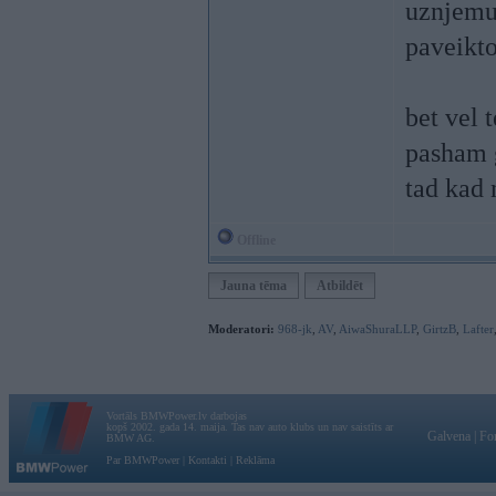
uznjemu
paveikto
bet vel 
pasham g
tad kad 
Offline
Jauna tēma
Atbildēt
Moderatori:
968-jk
,
AV
,
AiwaShuraLLP
,
GirtzB
,
Lafter
Vortāls BMWPower.lv darbojas
kopš 2002. gada 14. maija. Tas nav auto klubs un nav saistīts ar
Galvena
|
Fo
BMW AG.
Par BMWPower
|
Kontakti
|
Reklāma