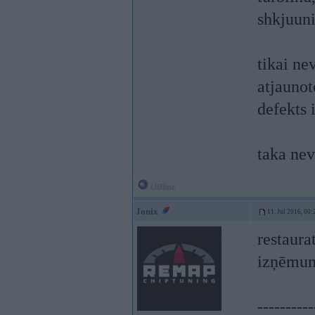
shkjuuni
tikai ne
atjaunot
defekts i
taka nev
Offline
Jonix
11. Jul 2016, 00:
restaura
izņēmu
----------