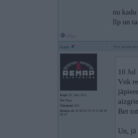
nu kadu 
llp un ta
Offline
Jonix
11. Jul 2016, 00:
10 Jul
Vnk re
jāpiere
Kopš:
02. May 2012
aizgri
No:
Rīga
Ziņojumi:
623
Bet tot
Braucu ar:
43 68 69 70 74 75 6E 69
6E 67
Un, jā