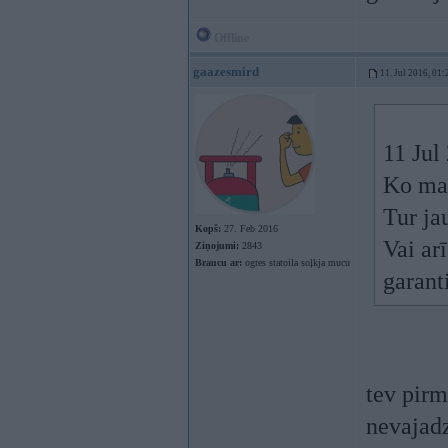
Offline
gaazesmird
11. Jul 2016, 01:
11 Jul
Ko man
Tur ja
Kopš:
27. Feb 2016
Vai ar
Ziņojumi:
2843
Braucu ar:
ogres statoila soļkja mucu
garanti
tev pir
nevajad