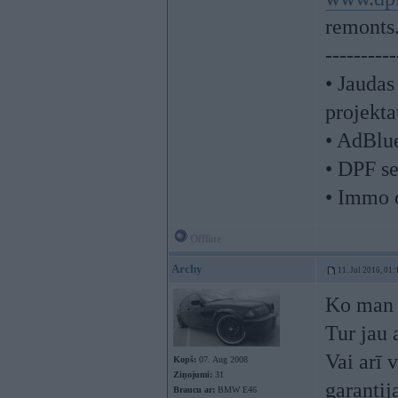
remonts
----------
• Jaudas
projekta
• AdBlu
• DPF se
• Immo 
Offline
Archy
11. Jul 2016, 01:
Ko man 
Tur jau 
Vai arī 
Kopš:
07. Aug 2008
Ziņojumi:
31
garantij
Braucu ar:
BMW E46