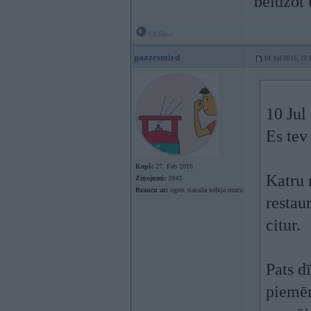
beidzot
Offline
gaazesmird
10. Jul 2016, 23:
10 Jul
Es tev
Kopš:
27. Feb 2016
Katru 
Ziņojumi:
2843
Braucu ar:
ogres statoila soļkja mucu
restau
citur.
Pats d
piemēr