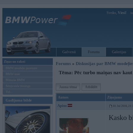
Sveiks,
Viesi!
Ie
Galvenā
Forums
Galerijas
Ziņas un raksti
Forums
»
Diskusijas par BMW modeļi
BMW modeļu jaunumi
Tēma: Pēc turbo maiņas nav kaut 
BMW testi
Mēneša BMW
Sērijveida tūnings
Jauna tēma
Atbildēt
Vel...
Autors
Ziņojums
Gadījuma bilde
Apins
10. Jul 2016, 21:
Kasko b