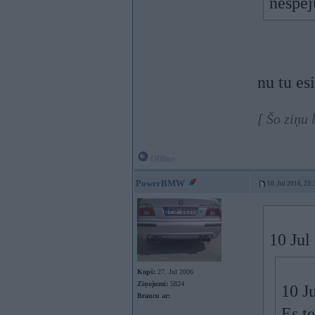
nespēj
nu tu es
[ Šo ziņu
Offline
PowerBMW
10. Jul 2016, 23:
10 Jul
Kopš:
27. Jul 2006
Ziņojumi:
5824
10 J
Braucu ar:
Es te