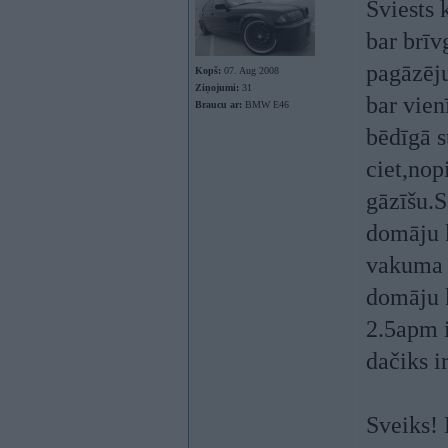
Sviests 
bar brīv
pagāzēju
Kopš:
07. Aug 2008
Ziņojumi:
31
bar vien
Braucu ar:
BMW E46
bēdīgā s
ciet,nop
gāzīšu.S
domāju k
vakuma d
domāju k
2.5apm i
dačiks i
Sveiks! 