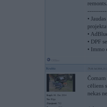
remonts
----------
• Jaudas
projekta
• AdBlu
• DPF se
• Immo 
Offline
Krabiz
10. Jul 2016, 21:
Čomam ti
cēliens 
nekas ne
Kopš:
06. Dec 2014
No:
Rīga
Ziņojumi:
712