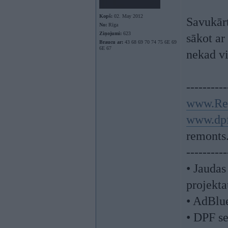
Kopš:
02. May 2012
Savukārt
No:
Rīga
Ziņojumi:
623
sākot ar
Braucu ar:
43 68 69 70 74 75 6E 69
6E 67
nekad v
----------
www.Re
www.dpf
remonts
----------
• Jaudas
projekta
• AdBlu
• DPF se