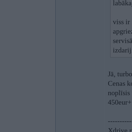
labāka
viss ir
apgriez
servis
izdarij
Jā, turbo
Cenas ko
noplīsis
450eur
----------
Xdrive r