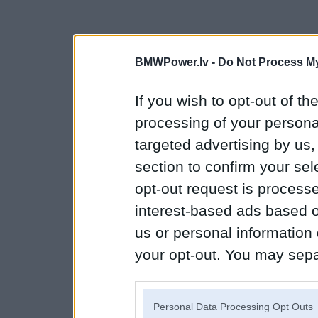
BMWPower.lv -
Do Not Process My
If you wish to opt-out of the
processing of your personal
targeted advertising by us
section to confirm your sel
opt-out request is proces
interest-based ads based o
us or personal information d
your opt-out. You may separ
disclosure of your personal
IAB’s list of downstream pa
Personal Data Processing Opt Outs