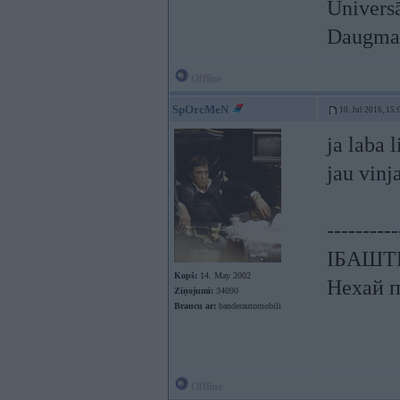
Univers
Daugmal
Offline
SpOrcMeN
10. Jul 2016, 15:
ja laba 
jau vinj
----------
ІБАШТЕ!
Kopš:
14. May 2002
Нехай п
Ziņojumi:
34090
Braucu ar:
banderautomobili
Offline