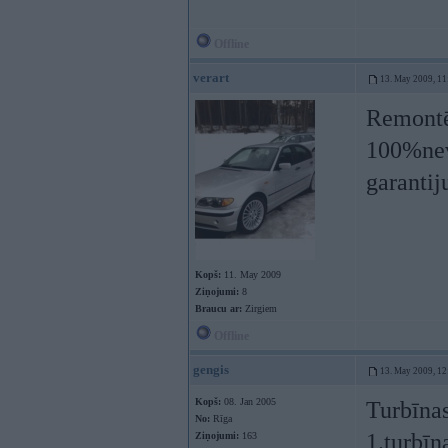
Offline
verart
13. May 2009, 11
Remontēt
100%neva
garantiju.
Kopš:
11. May 2009
Ziņojumi:
8
Braucu ar:
Zirgiem
Offline
gengis
13. May 2009, 12
Kopš:
08. Jan 2005
Turbīnas
No:
Rīga
1.turbīn
Ziņojumi:
163