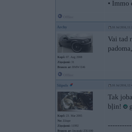
• Immo 
Offline
Archy
10. Jul 2016, 11:
Vai tad 
padoma, 
Kopš:
07. Aug 2008
Ziņojumi:
31
Braucu ar:
BMW E46
Offline
Siipols
10. Jul 2016, 12:
Tak joba
bļin!
g
Kopš:
23. Mar 2005
No:
Zilupe
----------
Ziņojumi:
11992
Braucu ar:
Jawasaki ZX1100