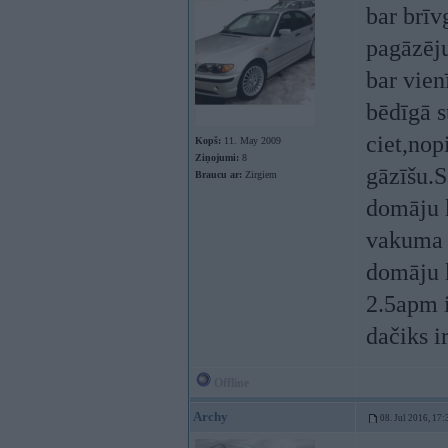
bar brīv
pagāzēju
bar vien
bēdīgā s
ciet,nop
Kopš:
11. May 2009
Ziņojumi:
8
gāzīšu.
Braucu ar:
Zirgiem
domāju k
vakuma d
domāju k
2.5apm i
dačiks i
Offline
Archy
08. Jul 2016, 17: