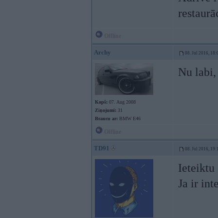
restaurā
Offline
Archy
08. Jul 2016, 18:
Nu labi,
Kopš:
07. Aug 2008
Ziņojumi:
31
Braucu ar:
BMW E46
Offline
TD91
08. Jul 2016, 19:
Ieteiktu
Ja ir int