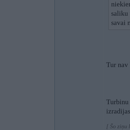
niekie
saliku
savai 
Tur nav
Turbinu 
izradija
[ Šo ziņu