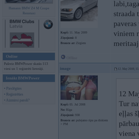
labi,tag
Hamann BMW Z4 M Coupe
straada 
Renntaxi
paveras 
viniem n
Kopš:
11. May 2009
Ziņojumi:
8
meritaaj
Braucu ar:
Zirgiem
Online
Offline
Pašreiz BMWPower skatās 113
image
viesi un 1 reģistrēti lietotāji.
12. May 2009, 15
Ienākt BMWPower
• Pieslēgties
12 May
• Reģistrēties
• Aizmirsi paroli?
Tur na
Kopš:
05. Jul 2008
No:
Rīga
eļļas 
Ziņojumi:
938
Braucu ar:
pulejamo ripu pa diskiem
pārbau
> PM
viena 