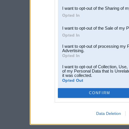
also be disclosed by us to 
I want to opt-out of the Sharing of 
Downstream Participants
th
Opted In
third parties.
I want to opt-out of the Sale of my 
Opted In
I want to opt-out of processing my 
Advertising.
Opted In
I want to opt-out of Collection, Use
of my Personal Data that Is Unrelat
it was collected.
Opted Out
CONFIRM
Data Deletion