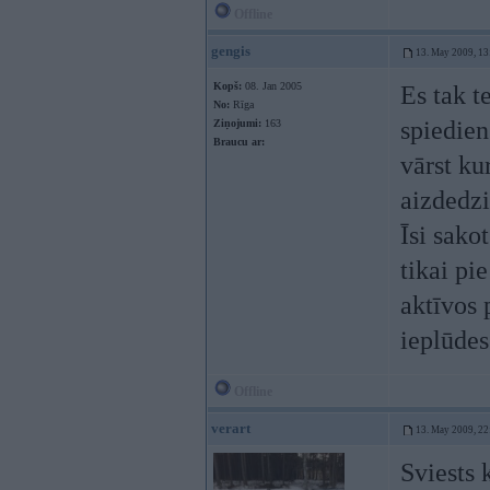
Offline
gengis
13. May 2009, 13
Kopš:
08. Jan 2005
Es tak te
No:
Rīga
spiedien
Ziņojumi:
163
Braucu ar:
vārst ku
aizdedzi
Īsi sako
tikai pie
aktīvos 
ieplūdes
Offline
verart
13. May 2009, 22
Sviests 