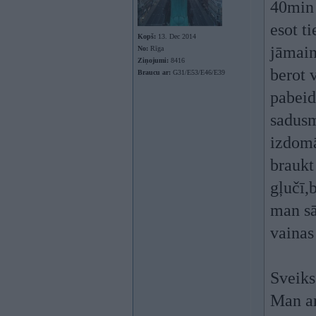
40min 
esot t
Kopš:
13. Dec 2014
jāmain
No:
Rīga
Ziņojumi:
8416
berot 
Braucu ar:
G31/E53/E46/E39
pabeid
sadusm
izdomā
braukt
gļučī,
man sā
vainas
Sveiks
Man ar