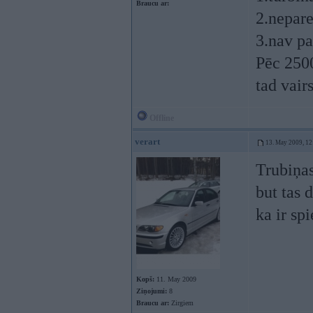
Braucu ar:
2.nepare
3.nav pa
Pēc 2500
tad vairs
Offline
verart
13. May 2009, 12
Trubiņas
but tas 
ka ir sp
Kopš:
11. May 2009
Ziņojumi:
8
Braucu ar:
Zirgiem