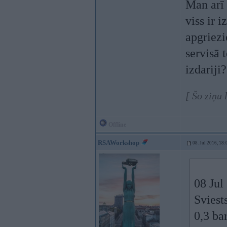
Man arī 
viss ir i
apgriezi
servisā 
izdariji?
[ Šo ziņu 
Offline
RSAWorkshop
08. Jul 2016, 18:
08 Jul
Sviest
0,3 ba