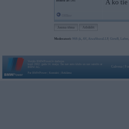
A ko tie
Braucu ar:
Dēli
Offline
Jauna tēma
Atbildēt
Moderatori:
968-jk
,
AV
,
AiwaShuraLLP
,
GirtzB
,
Lafter
Vortāls BMWPower.lv darbojas
kopš 2002. gada 14. maija. Tas nav auto klubs un nav saistīts ar
Galvena
|
Fo
BMW AG.
Par BMWPower
|
Kontakti
|
Reklāma