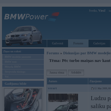
Sveiks,
Viesi!
Ie
Galvenā
Forums
Galerijas
Ziņas un raksti
Forums
»
Diskusijas par BMW modeļi
BMW modeļu jaunumi
Tēma: Pēc turbo maiņas nav kaut 
BMW testi
Mēneša BMW
Sērijveida tūnings
Jauna tēma
Atbildēt
Vel...
Autors
Ziņojums
Gadījuma bilde
verart
12. May 2009, 00
Ludzu pa
saliku p