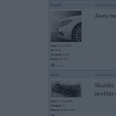
DrumB
10. Jul 2016, 15:
Jauns tu
Kopš:
02. Jul 2009
No:
Cēsis
Ziņojumi:
12185
Braucu ar:
325i
Offline
Archy
10. Jul 2016, 17:
Skaidrs.
nevēlās 
Kopš:
07. Aug 2008
Ziņojumi:
31
Braucu ar:
BMW E46