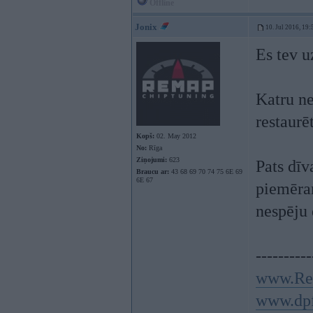
Offline
Jonix
10. Jul 2016, 19:
Es tev u
Katru ne
restaurē
Kopš:
02. May 2012
No:
Rīga
Ziņojumi:
623
Pats dīv
Braucu ar:
43 68 69 70 74 75 6E 69
6E 67
piemēram
nespēju 
----------
www.Re
www.dpf