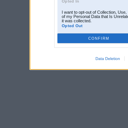
Opted In
I want to opt-out of Collection, Use
of my Personal Data that Is Unrelat
it was collected.
Opted Out
CONFIRM
Data Deletion