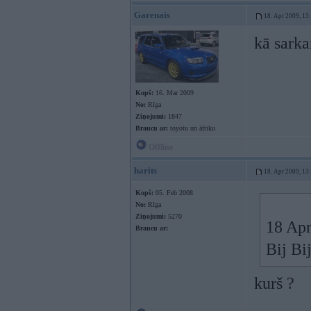
Garenais
18. Apr 2009, 13
kā sarka
Kopš:
16. Mar 2009
No:
Rīga
Ziņojumi:
1847
Braucu ar:
toyotu un āfriku
Offline
harits
18. Apr 2009, 13
Kopš:
05. Feb 2008
No:
Rīga
Ziņojumi:
5270
18 Apr
Braucu ar:
Bij Bi
kurš ?