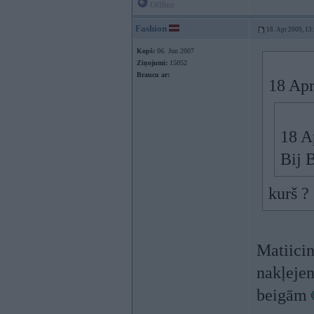
Offline
Fashion
18. Apr 2009, 13
Kopš:
06. Jun 2007
Ziņojumi:
15052
Braucu ar:
18 Apr
18 A
Bij 
kurš ?
Matiici
nakļejen
beigām