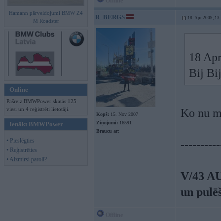
Offline
Hamann pārveidojumi BMW Z4
R_BERGS
18. Apr 2009, 13
M Roadster
18 Apr
Bij Bi
Online
Pašreiz BMWPower skatās 125
viesi un 4 reģistrēti lietotāji.
Ko nu m
Kopš:
15. Nov 2007
Ziņojumi:
16591
Ienākt BMWPower
Braucu ar:
• Pieslēgties
----------
• Reģistrēties
• Aizmirsi paroli?
V/43 A
un pulē
Offline