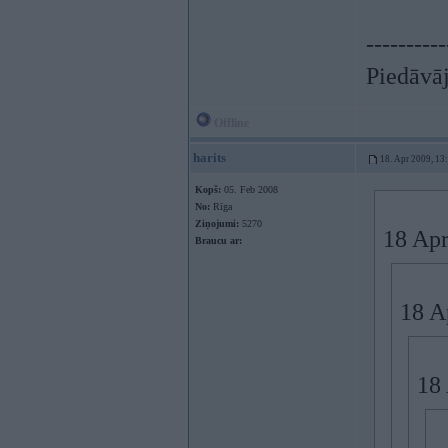
----------
Piedāvāj
Offline
harits
18. Apr 2009, 13
Kopš:
05. Feb 2008
No:
Rīga
Ziņojumi:
5270
18 Apr
Braucu ar:
18 A
18 