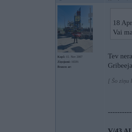
18 Apr
Vai ma
Tev ner
Kopš:
15. Nov 2007
Ziņojumi:
16591
Gribeeja
Braucu ar:
[ Šo ziņu
----------
V/43 A