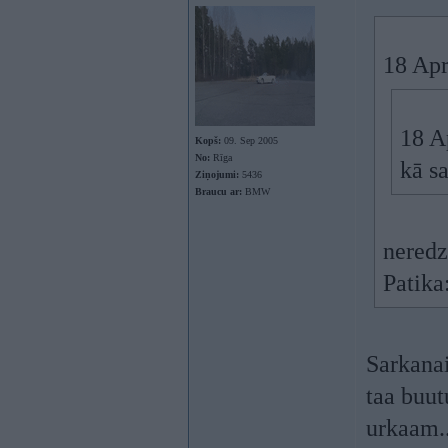
18 Apr
18 A
Kopš:
09. Sep 2005
No:
Rīga
kā s
Ziņojumi:
5436
Braucu ar:
BMW
neredz
Patika
Sarkanai
taa buut
urkaam.