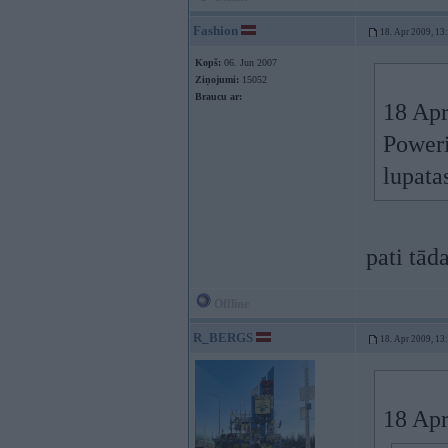
Fashion
18. Apr 2009, 13
Kopš:
06. Jun 2007
Ziņojumi:
15052
Braucu ar:
18 Apr
Power
lupata
pati tād
Offline
R_BERGS
18. Apr 2009, 13
18 Apr