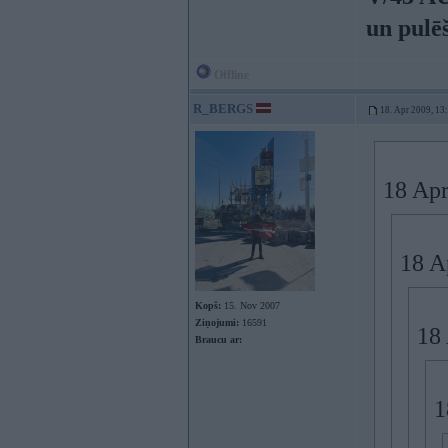
un pulē
Offline
R_BERGS
18. Apr 2009, 13
18 Apr
18 A
Kopš:
15. Nov 2007
Ziņojumi:
16591
18 
Braucu ar:
1