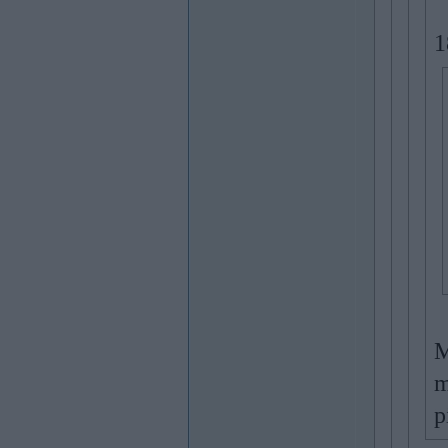
1
M
m
p