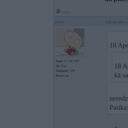
Offline
roxys
18. Apr 2009, 13
18 Apr
Kopš:
10. Feb 2007
18 A
No:
Rīga
Ziņojumi:
1790
kā s
Braucu ar:
neredz
Patika