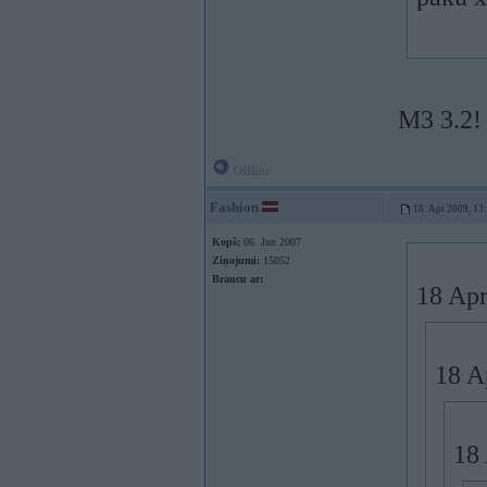
M3 3.2
Offline
Fashion
18. Apr 2009, 13
Kopš:
06. Jun 2007
Ziņojumi:
15052
Braucu ar:
18 Apr
18 A
18 