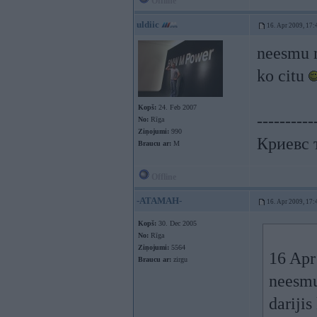
Offline
uldiic
16. Apr 2009, 17:
neesmu m
ko citu
Kopš:
24. Feb 2007
----------
No:
Rīga
Ziņojumi:
990
Криевс т
Braucu ar:
M
Offline
-ATAMAH-
16. Apr 2009, 17:
Kopš:
30. Dec 2005
No:
Rīga
Ziņojumi:
5564
16 Apr 
Braucu ar:
zirgu
neesmu
darijis