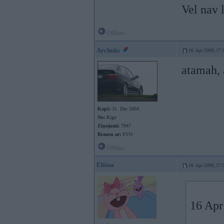
Vel nav
Offline
Archuks
16. Apr 2009, 17:
atamah, 
Kopš:
31. Dec 2004
No:
Rīga
Ziņojumi:
7947
Braucu ar:
EVO
Offline
Eliina
16. Apr 2009, 17:
16 Apr