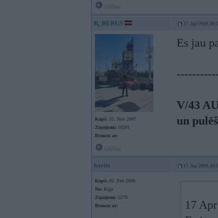
Offline
R_BERGS
17. Apr 2009, 00:
Es jau p
----------
V/43 AU
un pulē
Kopš:
15. Nov 2007
Ziņojumi:
16591
Braucu ar:
Offline
harits
17. Apr 2009, 00:
Kopš:
05. Feb 2008
No:
Rīga
Ziņojumi:
5270
17 Apr
Braucu ar: