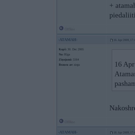
+ atamah
piedaliit
Offline
-ATAMAH-
16. Apr 2009, 17:
Kopš:
30. Dec 2005
No:
Rīga
Ziņojumi:
5564
16 Apr 
Braucu ar:
zirgu
Ataman
pasham
Nakoshr
Offline
-ATAMAH-
16. Apr 2009, 17: