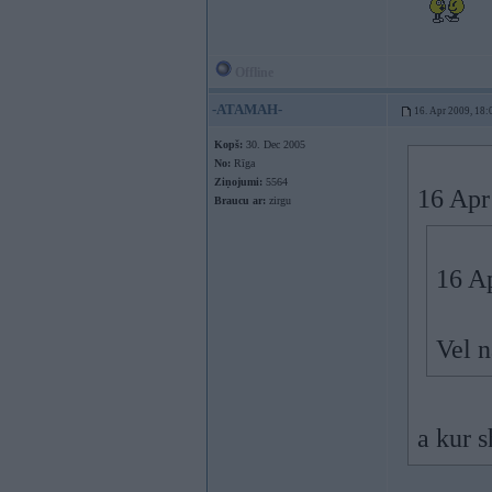
Offline
-ATAMAH-
16. Apr 2009, 18:
Kopš:
30. Dec 2005
No:
Rīga
Ziņojumi:
5564
16 Apr 
Braucu ar:
zirgu
16 A
Vel 
a kur s