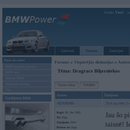
Sveiks,
Viesi!
Ie
Galvenā
Forums
Galerijas
Ziņas un raksti
Forums
»
Vispārējās diskusijas
»
Autom
BMW modeļu jaunumi
Tēma: Dragrace Biķerniekos
BMW testi
Mēneša BMW
Sērijveida tūnings
Jauna tēma
Atbildēt
Vel...
Autors
Ziņojums
Gadījuma bilde
-ATAMAH-
16. Apr 2009, 17:
Kopš:
30. Dec 2005
Jau šo pi
No:
Rīga
taisnē! 
Ziņojumi:
5564
Braucu ar:
zirgu