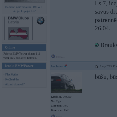
Ls 7, ie
Hamann pārveidojumi BMW 3.
savus dr
sērijas kupejai E92
patrennē
26.04.
Brauks
Online
Pašreiz BMWPower skatās 111
Offline
viesi un 9 reģistrēti lietotāji.
Ienākt BMWPower
Archuks
16. Apr 2009, 17:
• Pieslēgties
būšu, bū
• Reģistrēties
• Aizmirsi paroli?
Kopš:
31. Dec 2004
No:
Rīga
Ziņojumi:
7947
Braucu ar:
EVO