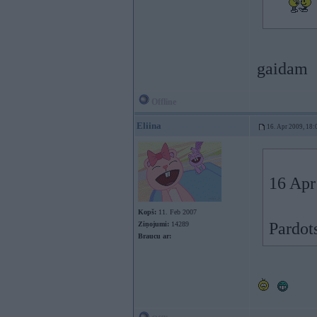
gaidam
Offline
Eliina
16. Apr 2009, 18:
16 Apr
Kopš:
11. Feb 2007
Pardot
Ziņojumi:
14289
Braucu ar: