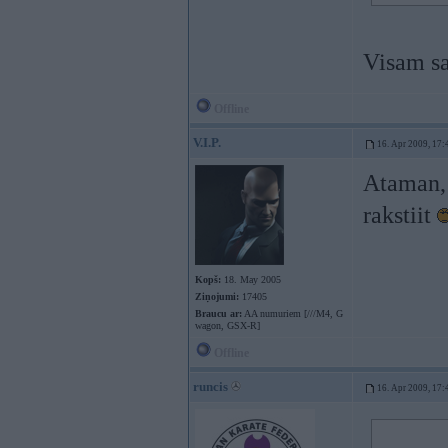
Visam sa
Offline
V.I.P.
16. Apr 2009, 17:
Ataman, 
rakstiit
Kopš:
18. May 2005
Ziņojumi:
17405
Braucu ar:
AA numuriem [///M4, G
wagon, GSX-R]
Offline
runcis
16. Apr 2009, 17: