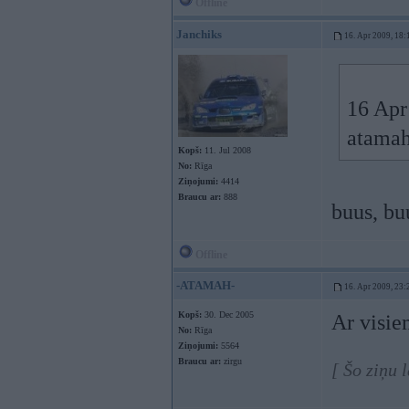
Offline
Janchiks
16. Apr 2009, 18:
16 Apr
atamah
Kopš:
11. Jul 2008
No:
Rīga
Ziņojumi:
4414
Braucu ar:
888
buus, bu
Offline
-ATAMAH-
16. Apr 2009, 23:
Kopš:
30. Dec 2005
Ar visie
No:
Rīga
Ziņojumi:
5564
Braucu ar:
zirgu
[ Šo ziņu