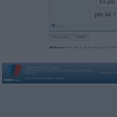
Es jau
pēc kā ?
Offline
Jauna tēma
Atbildēt
Moderatori:
6500
,
968-jk
,
AV
,
AiwaShuraLLP
,
Double
Vortāls BMWPower.lv darbojas
kopš 2002. gada 14. maija. Tas nav auto klubs un nav saistīts ar
Galvena
|
Fo
BMW AG.
Par BMWPower
|
Kontakti
|
Reklāma