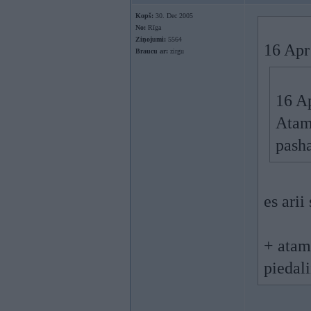
Kopš:
30. Dec 2005
No:
Rīga
Ziņojumi:
5564
16 Apr 
Braucu ar:
zirgu
16 Ap
Atama
pash
es arii
+ atam
piedali