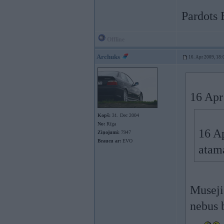
Pardots
Offline
Archuks
16. Apr 2009, 18:
16 Apr
Kopš:
31. Dec 2004
No:
Rīga
16 Ap
Ziņojumi:
7947
Braucu ar:
EVO
atama
Musejie
nebus b