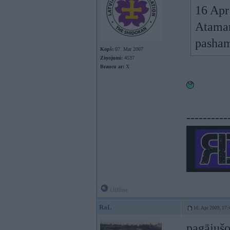
16 Apr 
Ataman
pasham
Kopš:
07. Mar 2007
Ziņojumi:
4537
Braucu ar:
X
----------
Offline
RaL
16. Apr 2009, 17:
pagājušo