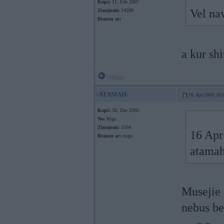
Kopš:
11. Feb 2007
Vel na
Ziņojumi:
14289
Braucu ar:
a kur sh
Offline
-ATAMAH-
16. Apr 2009, 18:
Kopš:
30. Dec 2005
No:
Rīga
Ziņojumi:
5564
16 Apr
Braucu ar:
zirgu
atamah
Musejie 
nebus be