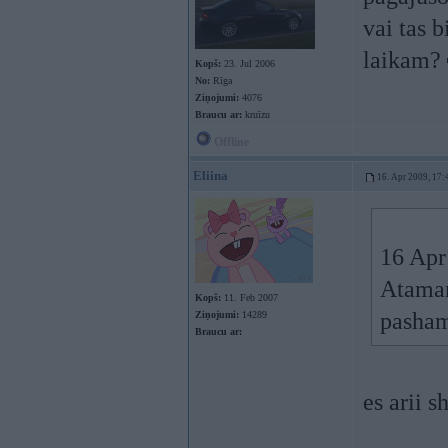
vai tas b
laikam?
Kopš:
23. Jul 2006
No:
Rīga
Ziņojumi:
4076
Braucu ar:
kruīzu
Offline
Eliina
16. Apr 2009, 17:
16 Apr 
Ataman
Kopš:
11. Feb 2007
pasham
Ziņojumi:
14289
Braucu ar:
es arii s