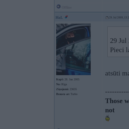
Offline
HaL
29. Jul 2009, 13:
29 Jul 
Pieci l
atsūti ma
Kopš:
28. Jan 2005
No:
Rīga
Ziņojumi:
23635
----------
Braucu ar:
Turbo
Those w
not