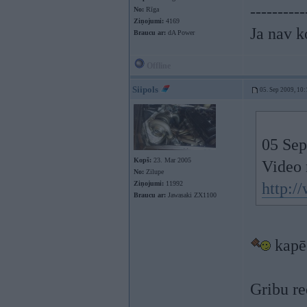
----------
No:
Rīga
Ziņojumi:
4169
Ja nav k
Braucu ar:
dA Power
Offline
Siipols
05. Sep 2009, 10:
05 Sep
Kopš:
23. Mar 2005
Video 
No:
Zilupe
Ziņojumi:
11992
http:
Braucu ar:
Jawasaki ZX1100
kapē
Gribu re