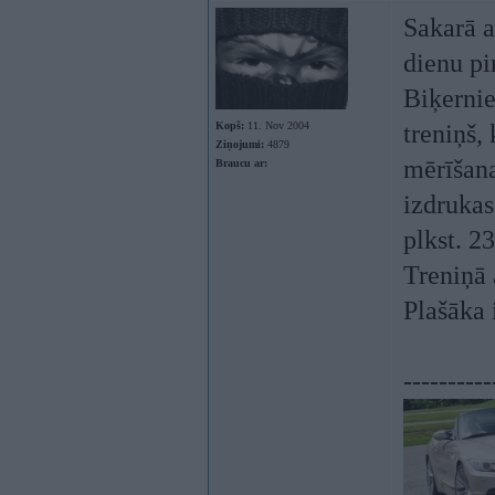
Sakarā 
dienu pi
Biķernie
Kopš:
11. Nov 2004
treniņš,
Ziņojumi:
4879
mērīšana
Braucu ar:
izdrukas
plkst. 23
Treniņā a
Plašāka 
----------