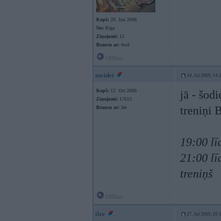
Kopš:
20. Jun 2008
No:
Rīga
Ziņojumi:
15
Braucu ar:
4wd
Offline
meidei
10. Jul 2009, 14:
Kopš:
12. Oct 2006
jā - šod
Ziņojumi:
17615
treniņi 
Braucu ar:
3er
19:00 lī
21:00 lī
treniņš
Offline
ilze
27. Jul 2009, 19: