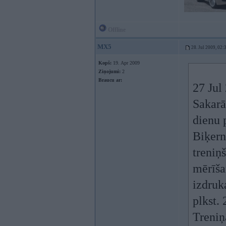
Offline
MX5
28. Jul 2009, 02:
Kopš:
19. Apr 2009
Ziņojumi:
2
Braucu ar:
27 Jul 
Sakarā
dienu 
Biķern
treniņ
mērīša
izdruka
plkst. 
Treniņā