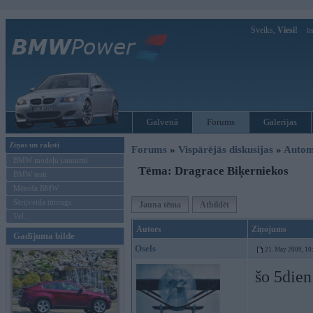
Sveiks,
Viesi!
Ie
Galvenā
Forums
Galerijas
Ziņas un raksti
Forums
»
Vispārējās diskusijas
»
Autom
BMW modeļu jaunumi
Tēma: Dragrace Biķerniekos
BMW testi
Mēneša BMW
Sērijveida tūnings
Jauna tēma
Atbildēt
Vel...
Autors
Ziņojums
Gadījuma bilde
Osels
21. May 2009, 10
šo 5dien