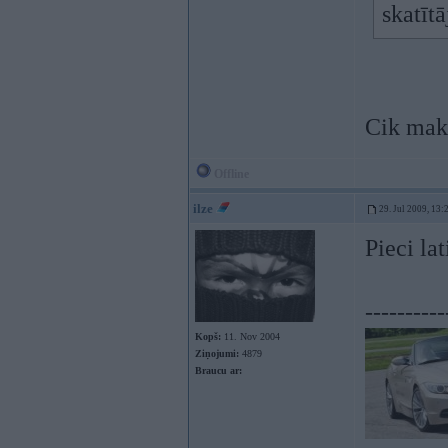
skatītā
Cik mak
Offline
ilze
29. Jul 2009, 13:
Pieci lat
----------
Kopš:
11. Nov 2004
Ziņojumi:
4879
Braucu ar: