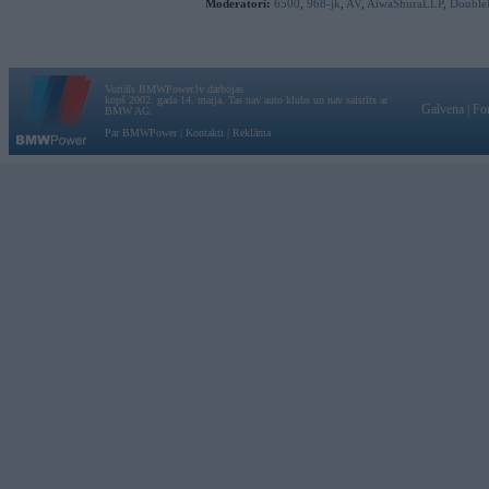
Moderatori:
6500
,
968-jk
,
AV
,
AiwaShuraLLP
,
Double
Vortāls BMWPower.lv darbojas
kopš 2002. gada 14. maija. Tas nav auto klubs un nav saistīts ar
Galvena
|
Fo
BMW AG.
Par BMWPower
|
Kontakti
|
Reklāma