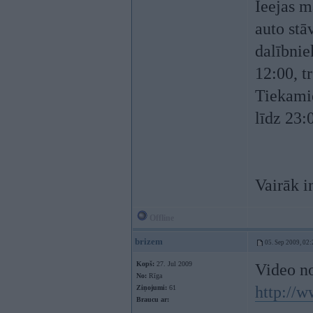
Ieejas m
auto stā
dalībnie
12:00, t
Tiekamie
līdz 23:
Vairāk i
Offline
brizem
05. Sep 2009, 02:
Kopš:
27. Jul 2009
Video no
No:
Rīga
http://
Ziņojumi:
61
Braucu ar: