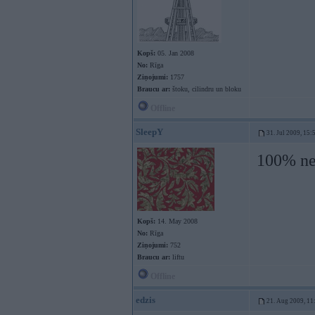
Kopš:
05. Jan 2008
No:
Rīga
Ziņojumi:
1757
Braucu ar:
štoku, cilindru un bloku
Offline
SleepY
31. Jul 2009, 15:
100% ne
Kopš:
14. May 2008
No:
Rīga
Ziņojumi:
752
Braucu ar:
liftu
Offline
edzis
21. Aug 2009, 11