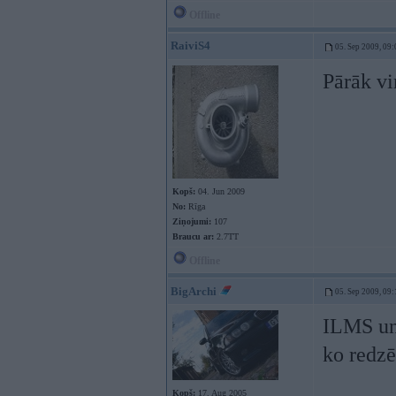
Offline
RaiviS4
05. Sep 2009, 09:
Pārāk vi
Kopš:
04. Jun 2009
No:
Rīga
Ziņojumi:
107
Braucu ar:
2.7TT
Offline
BigArchi
05. Sep 2009, 09:
ILMS un
ko redzē
Kopš:
17. Aug 2005