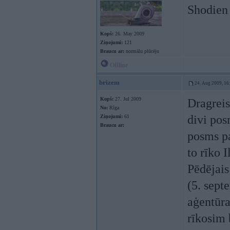
Shodien 
Kopš:
26. May 2009
Ziņojumi:
121
Braucu ar:
normālu plūcēju
Offline
brizem
24. Aug 2009, 16
Kopš:
27. Jul 2009
Dragreis
No:
Rīga
divi pos
Ziņojumi:
61
Braucu ar:
posms pa
to rīko 
Pēdējais
(5. sept
aģentūra
rīkosim 