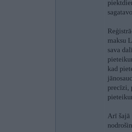
piektdie
sagatavo
Reģistrā
maksu Ls
sava dal
pieteiku
kad piet
jānosauc
precīzi,
pieteiku
Arī šajā
nodrošin