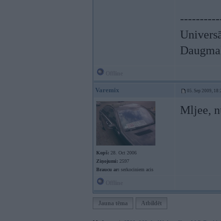
----------
Univers
Daugmal
Offline
Varemix
05. Sep 2009, 18:
Mljee, nu
Kopš:
28. Oct 2006
Ziņojumi:
2597
Braucu ar:
serkociniem acis
Offline
Jauna tēma
Atbildēt