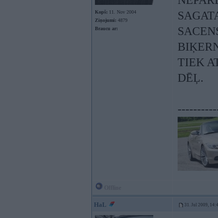
NEPARE
Kopš:
11. Nov 2004
SAGAT
Ziņojumi:
4879
SACENS
Braucu ar:
BIĶER
TIEK A
DĒĻ.
----------
Offline
HaL
31. Jul 2009, 14: