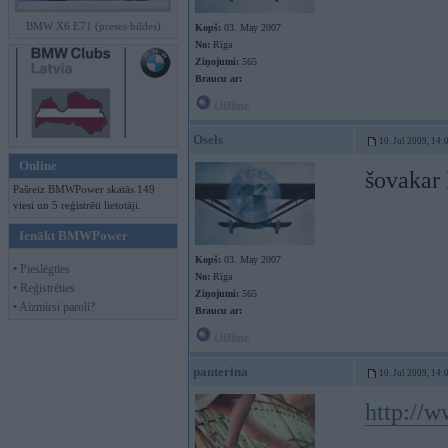
BMW X6 E71 (preses bildes)
Kopš:
03. May 2007
No:
Rīga
Ziņojumi:
565
Braucu ar:
Offline
Osels
10. Jul 2009, 14:
Online
šovakar 
Pašreiz BMWPower skatās 149
viesi un 5 reģistrēti lietotāji.
Ienākt BMWPower
Kopš:
03. May 2007
• Pieslēgties
No:
Rīga
• Reģistrēties
Ziņojumi:
565
• Aizmirsi paroli?
Braucu ar:
Offline
panterina
10. Jul 2009, 14:
http://w