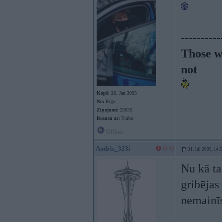
----------
Those w
not
Kopš:
28. Jan 2005
No:
Rīga
Ziņojumi:
23635
Braucu ar:
Turbo
Offline
Andris_323i
31. Jul 2009, 14:
Nu kā ta
gribējas 
nemainī