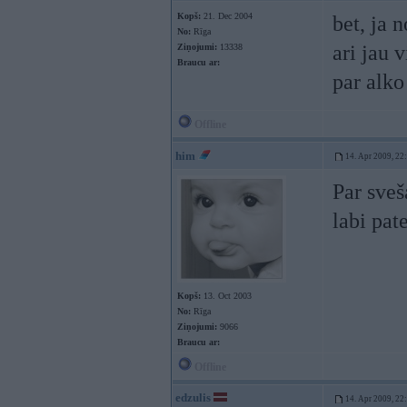
Kopš:
21. Dec 2004
bet, ja 
No:
Rīga
ari jau 
Ziņojumi:
13338
Braucu ar:
par alk
Offline
him
14. Apr 2009, 22
Par sveš
labi pat
Kopš:
13. Oct 2003
No:
Rīga
Ziņojumi:
9066
Braucu ar:
Offline
edzulis
14. Apr 2009, 22