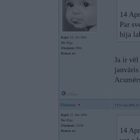
14 Apr
Par sv
bija la
Kopš:
13. Oct 2003
No:
Rīga
Ziņojumi:
9066
Braucu ar:
Ja ir vē
janvāris
Acumērs
Offline
Ekimons
14. Apr 2009, 22
Kopš:
21. Dec 2004
No:
Rīga
Ziņojumi:
13338
14 Apr
Braucu ar: