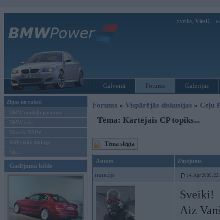
Sveiks,
Viesi!
Ie
Galvenā
Forums
Galerijas
Ziņas un raksti
Forums
»
Vispārējās diskusijas
»
Ceļu P
BMW modeļu jaunumi
Tēma: Kārtējais CP topiks...
BMW testi
Mēneša BMW
Sērijveida tūnings
Tēma slēgta
Vel...
Autors
Ziņojums
Gadījuma bilde
nuncijs
14. Apr 2009, 22
Sveiki!
Aiz Vanš