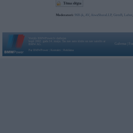
Tēma slēgta
Moderatori:
968-jk
,
AV
,
AiwaShuraLLP
,
GirtzB
,
Lafter
Vortāls BMWPower.lv darbojas
kopš 2002. gada 14. maija. Tas nav auto klubs un nav saistīts ar
Galvena
|
Fo
BMW AG.
Par BMWPower
|
Kontakti
|
Reklāma