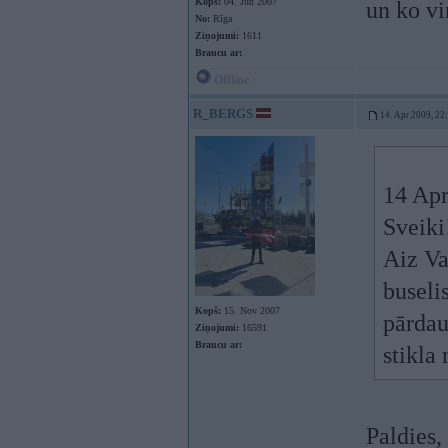
Kopš:
04. Jun 2007
un ko vi
No:
Rīga
Ziņojumi:
1611
Braucu ar:
Offline
R_BERGS
14. Apr 2009, 22
14 Apr
Sveiki
Aiz Va
buseli
Kopš:
15. Nov 2007
pārdau
Ziņojumi:
16591
Braucu ar:
stikla
Paldies,