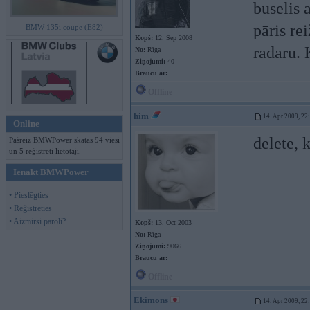
buselis 
pāris re
BMW 135i coupe (E82)
Kopš:
12. Sep 2008
radaru. 
No:
Rīga
Ziņojumi:
40
Braucu ar:
Offline
him
14. Apr 2009, 22
Online
delete, 
Pašreiz BMWPower skatās 94 viesi
un 5 reģistrēti lietotāji.
Ienākt BMWPower
• Pieslēgties
• Reģistrēties
• Aizmirsi paroli?
Kopš:
13. Oct 2003
No:
Rīga
Ziņojumi:
9066
Braucu ar:
Offline
Ekimons
14. Apr 2009, 22