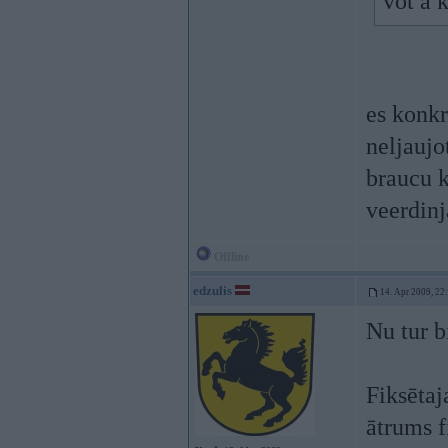
vot a 
es konkr
neljaujo
braucu k
veerdinj
Offline
edzulis
14. Apr 2009, 22
Nu tur bi
Fiksēta
ātrums f