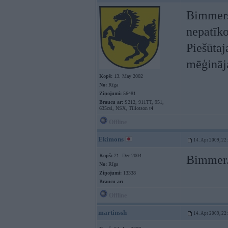
Bimmers 
nepatīko
Piešūtaj
mēģināja
Kopš:
13. May 2002
No:
Rīga
Ziņojumi:
56481
Braucu ar:
S212, 911TT, 951,
635csi, NSX, Tillotson t4
Offline
Ekimons
14. Apr 2009, 22
Kopš:
21. Dec 2004
Bimmer.
No:
Rīga
Ziņojumi:
13338
Braucu ar:
Offline
martinssh
14. Apr 2009, 22