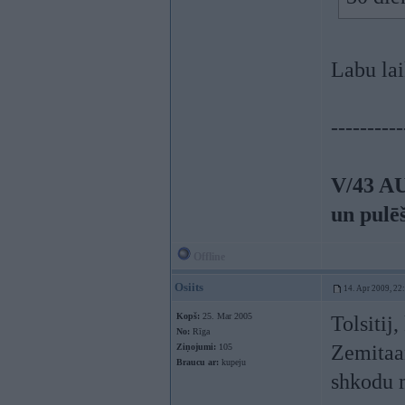
Labu lai
----------
V/43 A
un pulē
Offline
Osiits
14. Apr 2009, 22
Kopš:
25. Mar 2005
Tolsitij
No:
Rīga
Zemitaan
Ziņojumi:
105
Braucu ar:
kupeju
shkodu 