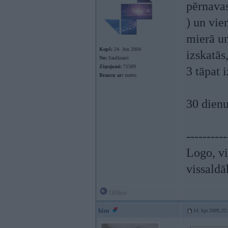
pērnava
) un vie
mierā un
Kopš:
24. Jun 2004
izskatās
No:
Saulkrasti
Ziņojumi:
71589
3 tāpat 
Braucu ar:
metro
30 dienu
----------
Logo, vi
vissaldā
Offline
him
14. Apr 2009, 22