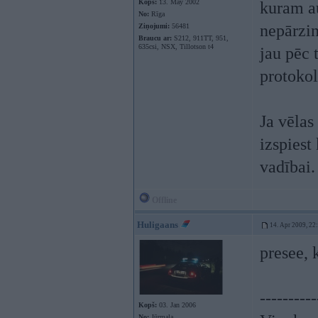
Kopš:
13. May 2002
kuram au
No:
Rīga
nepārzin
Ziņojumi:
56481
Braucu ar:
S212, 911TT, 951,
635csi, NSX, Tillotson t4
jau pēc t
protokol
Ja vēlas
izspiest
vadībai.
Offline
Huligaans
14. Apr 2009, 22
presee, 
----------
Kopš:
03. Jan 2006
No:
Jūrmala