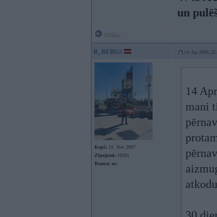
un pulē
Offline
R_BERGS
14. Apr 2009, 22
14 Apr
mani 
pērnav
prota
Kopš:
15. Nov 2007
pērnav
Ziņojumi:
16591
Braucu ar:
aizmug
atkoduš
30 dien