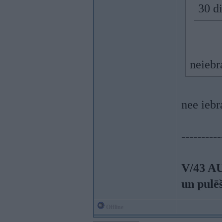
30 di
neiebr
nee iebr
----------
V/43 A
un pulē
Offline