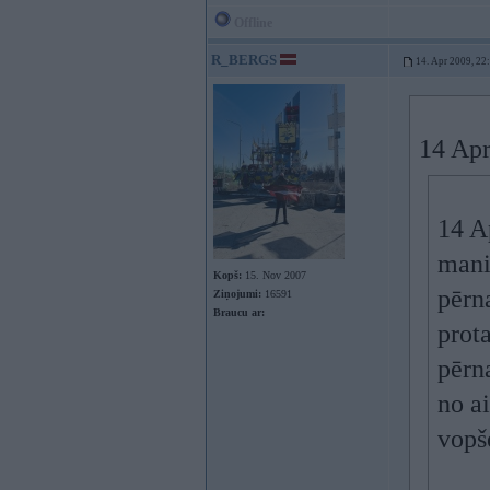
Offline
R_BERGS
14. Apr 2009, 22
14 Apr
14 A
mani
Kopš:
15. Nov 2007
pērn
Ziņojumi:
16591
Braucu ar:
prot
pērn
no a
vopše