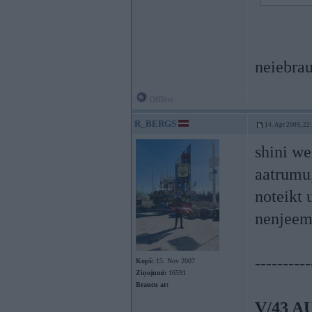
neiebrau
Offline
R_BERGS
14. Apr 2009, 22
shini we
aatrumu,
noteikt 
nenjeema
----------
Kopš:
15. Nov 2007
Ziņojumi:
16591
Braucu ar:
V/43 A