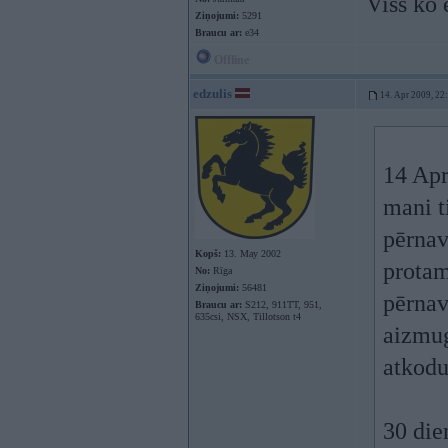
Viss ko 
Ziņojumi:
5291
Braucu ar:
e34
Offline
edzulis
14. Apr 2009, 22
14 Apr
mani 
pērnav
Kopš:
13. May 2002
prota
No:
Rīga
Ziņojumi:
56481
pērnav
Braucu ar:
S212, 911TT, 951,
635csi, NSX, Tillotson t4
aizmug
atkoduš
30 dien