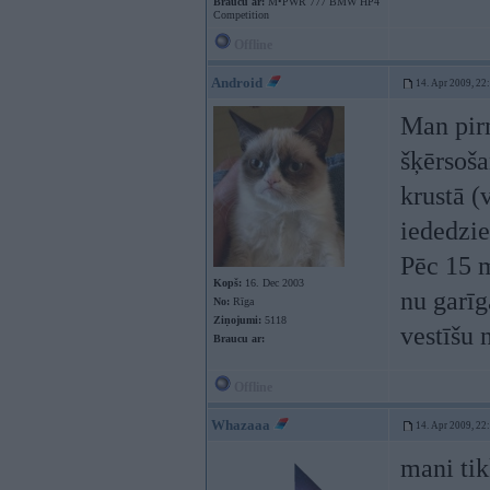
Braucu ar:
M•PWR 777 BMW HP4
Competition
Offline
Android
14. Apr 2009, 22
Man pir
šķērsoša
krustā (
iededzie
Pēc 15 m
Kopš:
16. Dec 2003
nu garīg
No:
Rīga
Ziņojumi:
5118
vestīšu 
Braucu ar:
Offline
Whazaaa
14. Apr 2009, 22
mani ti