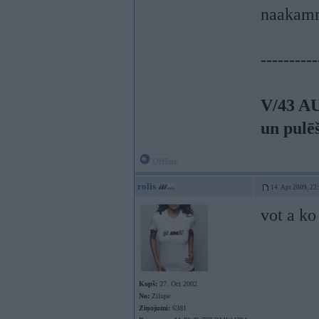
naakamr
----------
V/43 A
un pulē
Offline
rolis
14. Apr 2009, 22
vot a ko
Kopš:
27. Oct 2002
No:
Zilupe
Ziņojumi:
6381