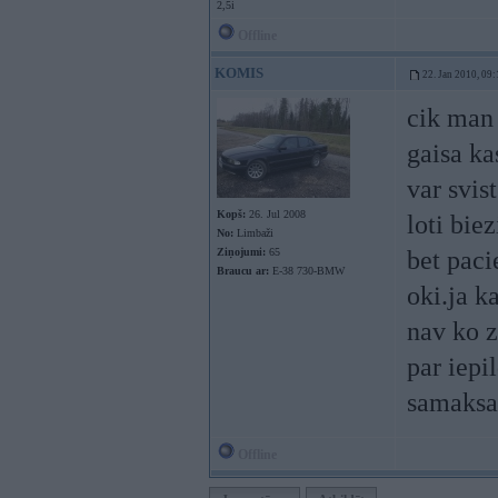
2,5i
Offline
KOMIS
22. Jan 2010, 09:
cik man 
gaisa ka
var svis
Kopš:
26. Jul 2008
loti bie
No:
Limbaži
Ziņojumi:
65
bet paci
Braucu ar:
E-38 730-BMW
oki.ja k
nav ko z
par iepi
samaksa
Offline