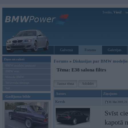
Sveiks,
Viesi!
Ie
Galvenā
Forums
Galerijas
Ziņas un raksti
Forums
»
Diskusijas par BMW modeļi
BMW modeļu jaunumi
Tēma: E38 salona filtrs
BMW testi
Mēneša BMW
Sērijveida tūnings
Jauna tēma
Atbildēt
Vel...
Autors
Ziņojums
Gadījuma bilde
Kresh
30. Mar 2009, 21
Svīst ci
kapotā n