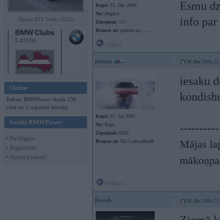
Esmu dzi
Kopš:
15. Dec 2008
No:
Jelgava
info par
Alpina B7S Turbo (E12)
Ziņojumi:
117
Braucu ar:
pirkstu pa .........
Offline
noisex
30. Mar 2009, 21
iesaku d
Online
kondishu
Pašreiz BMWPower skatās 159
viesi un 2 reģistrēti lietotāji.
Kopš:
07. Jul 2002
Ienākt BMWPower
No:
Rīga
----------
Ziņojumi:
6065
• Pieslēgties
Mājas lap
Braucu ar:
M5 Luftwaffe/88
• Reģistrēties
• Aizmirsi paroli?
mākoņpa
Offline
Kresh
30. Mar 2009, 21