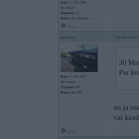
Kopš:
15. Dec 2008
No:
Jelgava
Ziņojumi:
117
Braucu ar:
pirkstu pa .........
Offline
ambross
30. Mar 2009, 21
30 Mar
Par ko
Kopš:
17. Jan 2007
No:
Jelgava
Ziņojumi:
199
Braucu ar:
535d
nu ja to
vai kaad
Offline