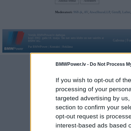
Jauna tēma
Atbildēt
Moderatori:
968-jk
,
AV
,
AiwaShuraLLP
,
GirtzB
,
Lafter
Vortāls BMWPower.lv darbojas
kopš 2002. gada 14. maija. Tas nav auto klubs un nav saistīts ar
Galvena
|
Fo
BMW AG.
Par BMWPower
|
Kontakti
|
Reklāma
BMWPower.lv -
Do Not Process My
If you wish to opt-out of the
processing of your personal
targeted advertising by us
section to confirm your sel
opt-out request is proces
interest-based ads based o