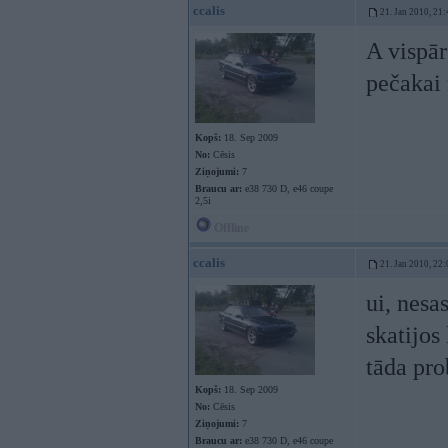
ccalis
21. Jan 2010, 21:
A vispār
pečakai 
Kopš:
18. Sep 2009
No:
Cēsis
Ziņojumi:
7
Braucu ar:
e38 730 D, e46 coupe
2,5i
Offline
ccalis
21. Jan 2010, 22:
ui, nesa
skatijos
tāda pr
Kopš:
18. Sep 2009
No:
Cēsis
Ziņojumi:
7
Braucu ar:
e38 730 D, e46 coupe