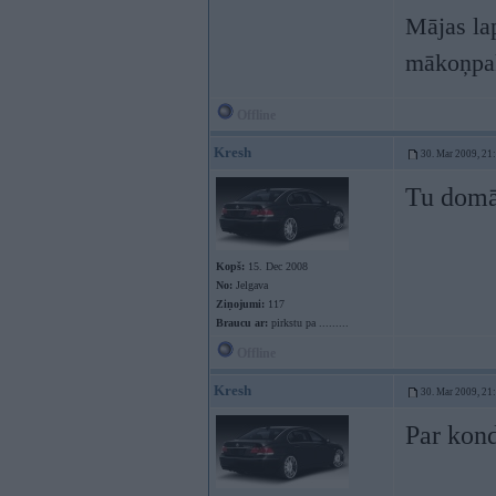
Mājas lap
mākoņpa
Offline
Kresh
30. Mar 2009, 21
Tu domā
Kopš:
15. Dec 2008
No:
Jelgava
Ziņojumi:
117
Braucu ar:
pirkstu pa .........
Offline
Kresh
30. Mar 2009, 21
Par kond