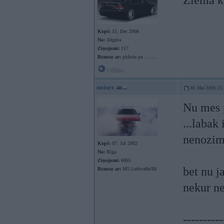
Ziemā k
Kopš:
15. Dec 2008
No:
Jelgava
Ziņojumi:
117
Braucu ar:
pirkstu pa .........
Offline
noisex
30. Mar 2009, 21
Nu mes 
...labak 
nenozime
Kopš:
07. Jul 2002
No:
Rīga
Ziņojumi:
6065
bet nu j
Braucu ar:
M5 Luftwaffe/88
nekur n
----------