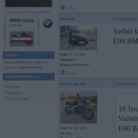
Offline
Latvijas lauku tūninga šedevri
siikais66
10. Jan 2010, 15
Varbūt k
E90 B
Online
Kopš:
10. Jan 2010
Ziņojumi:
13
Pašreiz BMWPower skatās 141
Braucu ar:
BMW E90
viesi un 2 reģistrēti lietotāji.
Offline
Ienākt BMWPower
mazais_garaiss
10. Jan 2010, 16
• Pieslēgties
• Reģistrēties
• Aizmirsi paroli?
10 Jan
Varbūt
E90 
Kopš:
26. Mar 2008
No:
Rīga