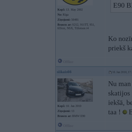
E90 
Kopš:
13. May 2002
No:
Rīga
Ziņojumi:
56481
Braucu ar:
S212, 911TT, 951,
635csi, NSX, Tillotson t4
Ko nozīm
priekš 
Offline
siikais66
10. Jan 2010, 17
Nu man i
skatijos
iekšā, b
Kopš:
10. Jan 2010
taa !
B
Ziņojumi:
13
Braucu ar:
BMW E90
Offline