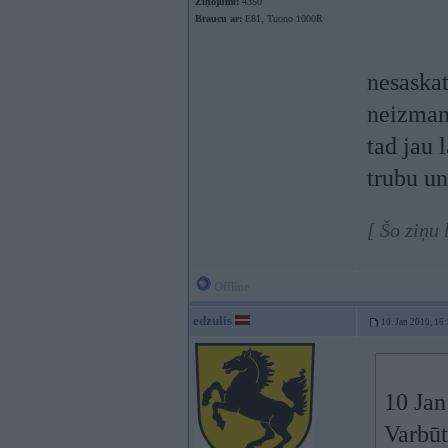
Ziņojumi:
4350
Braucu ar:
E81, Tuono 1000R
nesaskat
neizmant
tad jau 
trubu un
[ Šo ziņu
Offline
edzulis
10. Jan 2010, 16
10 Jan
Varbūt