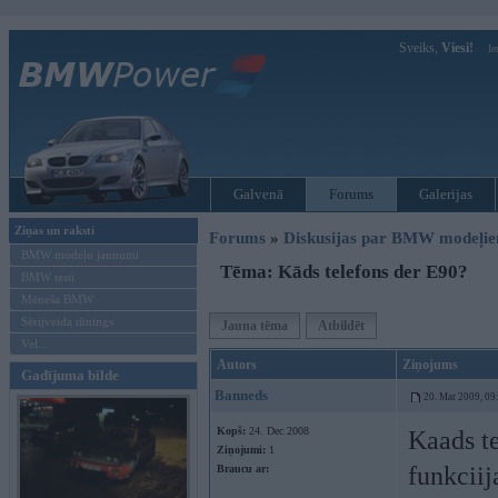
Sveiks,
Viesi!
Ie
Galvenā
Forums
Galerijas
Ziņas un raksti
Forums
»
Diskusijas par BMW modeļi
BMW modeļu jaunumi
Tēma: Kāds telefons der E90?
BMW testi
Mēneša BMW
Sērijveida tūnings
Jauna tēma
Atbildēt
Vel...
Autors
Ziņojums
Gadījuma bilde
Banneds
20. Mar 2009, 09
Kopš:
24. Dec 2008
Kaads t
Ziņojumi:
1
funkciij
Braucu ar: