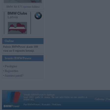
BMW X6 E71 (preses bildes)
Online
Pašreiz BMWPower skatās 180
viesi un 0 reģistrēti lietotāji.
Ienākt BMWPower
• Pieslēgties
• Reģistrēties
• Aizmirsi paroli?
Vortāls BMWPower.lv darbojas
kopš 2002. gada 14. maija. Tas nav auto klubs un nav saistīts ar
Galvena
|
Fo
BMW AG.
Par BMWPower
|
Kontakti
|
Reklāma