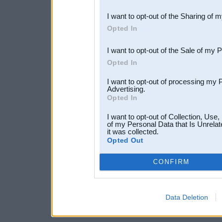
also be disclosed by us to 
I want to opt-out of the Sharing of 
Downstream Participants
th
Opted In
third parties.
I want to opt-out of the Sale of my 
Opted In
I want to opt-out of processing my 
Advertising.
Opted In
I want to opt-out of Collection, Use
of my Personal Data that Is Unrelat
it was collected.
Opted Out
CONFIRM
Data Deletion