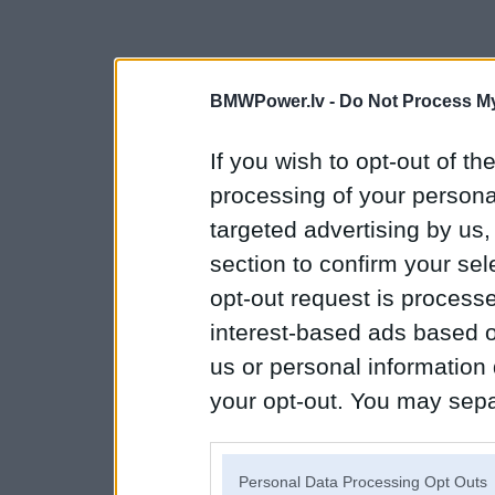
BMWPower.lv -
Do Not Process My
If you wish to opt-out of the
processing of your personal
targeted advertising by us
section to confirm your sel
opt-out request is proces
interest-based ads based o
us or personal information d
your opt-out. You may separ
disclosure of your personal
IAB’s list of downstream pa
Personal Data Processing Opt Outs