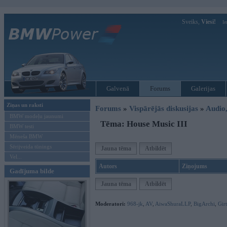
Sveiks,
Viesi!
Ie
Galvenā
Forums
Galerijas
Ziņas un raksti
Forums
»
Vispārējās diskusijas
»
Audio,
BMW modeļu jaunumi
Tēma: House Music III
BMW testi
Mēneša BMW
Sērijveida tūnings
Jauna tēma
Atbildēt
Vel...
Autors
Ziņojums
Gadījuma bilde
Jauna tēma
Atbildēt
Moderatori:
968-jk
,
AV
,
AiwaShuraLLP
,
BigArchi
,
Gir