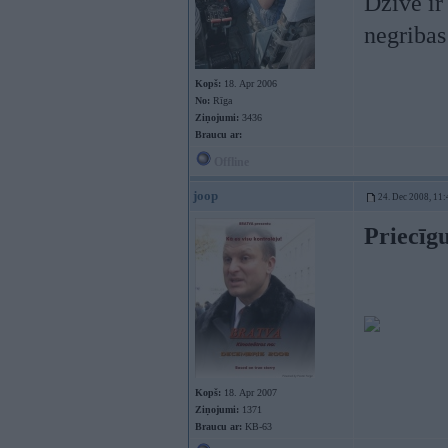
Dzīve ir 
negribas
Kopš:
18. Apr 2006
No:
Rīga
Ziņojumi:
3436
Braucu ar:
Offline
joop
24. Dec 2008, 11:
Priecīgu
Kopš:
18. Apr 2007
Ziņojumi:
1371
Braucu ar:
KB-63