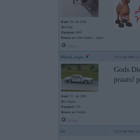
Kopš:
26. Jan 2008
No:
Rīga
Ziņojumi:
9805
Braucu ar:
šoferi blakus.. :shura:
Offline
MilzuLempis
24. Dec 2008, 12:
Gods Die
praats! 
Kopš:
22. Jan 2008
No:
Jelgava
Ziņojumi:
754
Braucu ar:
Seļarku.
Offline
ikr
24. Dec 2008, 12: