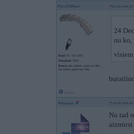
ParaTr00per
24. Dec 2008, 09:
24 Dec
nu ko,
visie
Kopš:
07. Oct 2005
Ziņojumi:
2058
Braucu ar:
sarkanu spaini ar vāku
vai melnu spaini bez vāka
buratii
Offline
Whazaaa
24. Dec 2008, 09:
Nu tad s
aizmirst