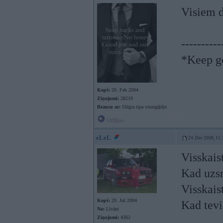
Visiem d
----------
*Keep go
Kopš:
20. Feb 2004
Ziņojumi:
28219
Braucu ar:
Slēgta tipa visurgājēju
Offline
eLeL
24. Dec 2008, 11:
Visskais
Kad uzsn
Visskais
Kopš:
29. Jul 2004
Kad tevi
No:
Līvāni
Ziņojumi:
4362