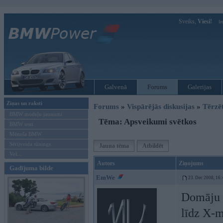
Sveiks,
Viesi!
Ie
Galvenā
Forums
Galerijas
Ziņas un raksti
Forums
»
Vispārējās diskusijas
»
Tērzē
BMW modeļu jaunumi
Tēma: Apsveikumi svētkos
BMW testi
Mēneša BMW
Sērijveida tūnings
Jauna tēma
Atbildēt
Vel...
Autors
Ziņojums
Gadījuma bilde
EmWe
23. Dec 2008, 16:
Domāju k
līdz X-m