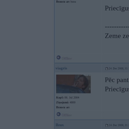
Braucu ar:
busu
Priecīgu
----------
Zeme zem
Offline
viagris
24. Dec 2008, 11:
Pēc pant
Priecīgu
Kopš:
06. Jul 2004
Ziņojumi:
4800
Braucu ar:
Offline
Ilzux
24. Dec 2008, 11: