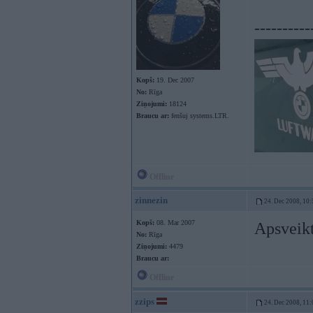
----------
Kopš:
19. Dec 2007
No:
Rīga
Ziņojumi:
18124
Braucu ar:
fenšuj systems.LTR.
Offline
zinnezin
24. Dec 2008, 10:
Kopš:
08. Mar 2007
Apsveikt
No:
Rīga
Ziņojumi:
4479
Braucu ar:
Offline
zzips
24. Dec 2008, 11: