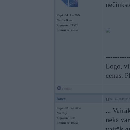
nečinkst
Kopš:
24. Jun 2004
No:
Saulkrasti
Ziņojumi:
71589
Braucu ar:
metro
----------
Logo, vi
cenas. P
Offline
Jonex
24. Dec 2008, 09:
Kopš:
28. Sep 2004
... Vairāk
No:
Rīga
nekā vārd
Ziņojumi:
400
Braucu ar:
BMW
vairāk gr