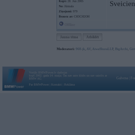
Kopš:
28. Jun 2005
Sveicien
No:
Jūrmala
Ziņojumi:
979
Braucu ar:
CH3CH2OH
Offline
Jauna tēma
Atbildēt
Moderatori:
968-jk
,
AV
,
AiwaShuraLLP
,
BigArchi
,
Gir
Vortāls BMWPower.lv darbojas
kopš 2002. gada 14. maija. Tas nav auto klubs un nav saistīts ar
Galvena
|
Fo
BMW AG.
Par BMWPower
|
Kontakti
|
Reklāma