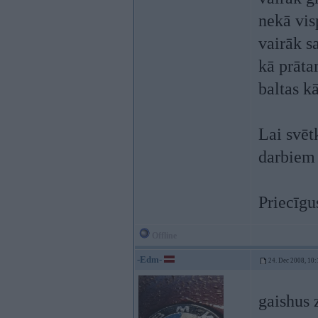
nekā vis
vairāk sa
kā prāta
baltas kā
Lai svēt
darbiem
Priecīgu
Offline
-Edm-
24. Dec 2008, 10:
gaishus 