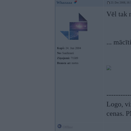
Whazaaa
23. Dec 2008, 16:
Vēl tak 
... mācīt
Kopš:
24. Jun 2004
No:
Saulkrasti
Ziņojumi:
71589
Braucu ar:
metro
----------
Logo, vi
cenas. P
Offline