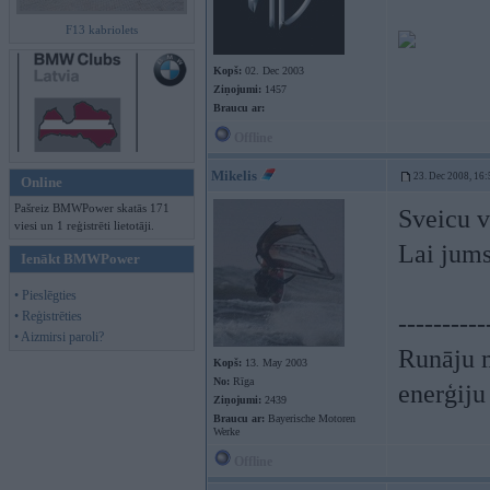
F13 kabriolets
Kopš:
02. Dec 2003
Ziņojumi:
1457
Braucu ar:
Offline
Mikelis
23. Dec 2008, 16:
Online
Pašreiz BMWPower skatās 171
Sveicu v
viesi un 1 reģistrēti lietotāji.
Lai jums
Ienākt BMWPower
• Pieslēgties
• Reģistrēties
----------
• Aizmirsi paroli?
Runāju m
Kopš:
13. May 2003
No:
Rīga
enerģiju
Ziņojumi:
2439
Braucu ar:
Bayerische Motoren
Werke
Offline