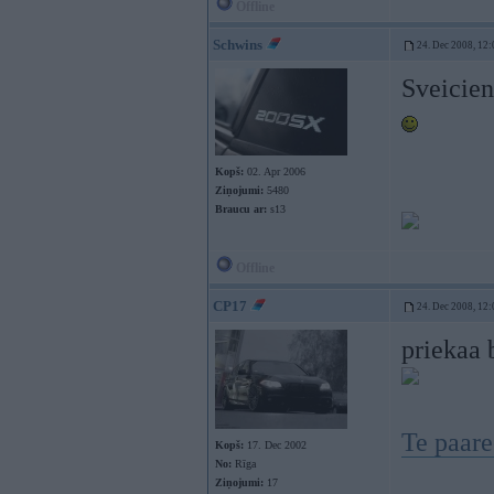
Offline
Schwins
24. Dec 2008, 12:
Sveicien
Kopš:
02. Apr 2006
Ziņojumi:
5480
Braucu ar:
s13
Offline
CP17
24. Dec 2008, 12:
priekaa 
Te paar
Kopš:
17. Dec 2002
No:
Rīga
Ziņojumi:
17