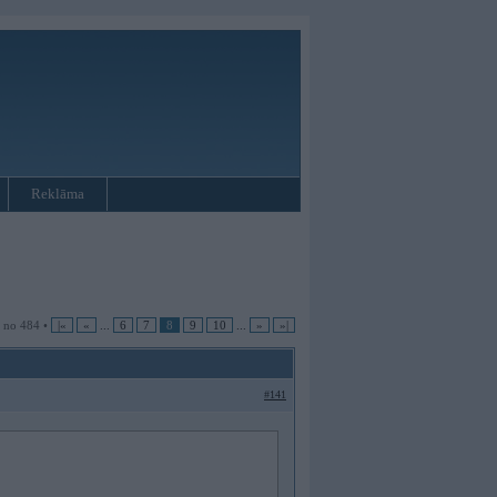
Reklāma
8 no 484 •
|«
«
...
6
7
8
9
10
...
»
»|
#141