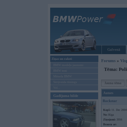
Galvenā
Ziņas un raksti
Forums
»
Vis
BMW modeļu jaunumi
Tēma: Poli
BMW testi
Mēneša BMW
Sērijveida tūnings
Jauna tēma
Vel...
Autors
Gadījuma bilde
Rockstar
Kopš:
11. Dec 2004
No:
Rīga
Ziņojumi:
3956
Braucu ar: