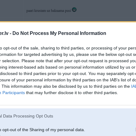
paari krustam uz balzaama pusi
.lv -
Do Not Process My Personal Information
14. Dec 2008, 10:35
to opt-out of the sale, sharing to third parties, or processing of your per
formation for targeted advertising by us, please use the below opt-out s
esošu automašīnu
r selection. Please note that after your opt-out request is processed y
eing interest-based ads based on personal information utilized by us or
disclosed to third parties prior to your opt-out. You may separately opt-
14. Dec 2008, 10:45
losure of your personal information by third parties on the IAB’s list of
. This information may also be disclosed by us to third parties on the
IA
Participants
that may further disclose it to other third parties.
12 Dec 2008, 21:54:16 shmurger rakstīja:
12 Dec 2008, 20:21:27 markelis rakstīja:
l Data Processing Opt Outs
12 Dec 2008, 19:58:24 _Gvidis_ rakstīja:
a par shitiem jocinjiem nevar piesieties kaut kaada DP
vai arii 
o opt-out of the Sharing of my personal data.