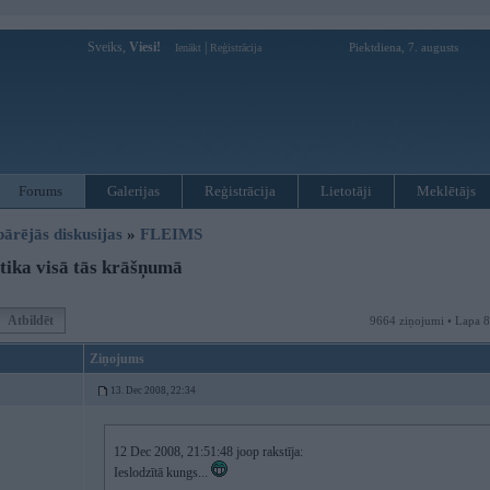
Sveiks,
Viesi!
|
Piektdiena, 7. augusts
Ienākt
Reģistrācija
Forums
Galerijas
Reģistrācija
Lietotāji
Meklētājs
pārējās diskusijas
»
FLEIMS
tika visā tās krāšņumā
Atbildēt
9664 ziņojumi • Lapa 
Ziņojums
13. Dec 2008, 22:34
12 Dec 2008, 21:51:48 joop rakstīja:
Ieslodzītā kungs...