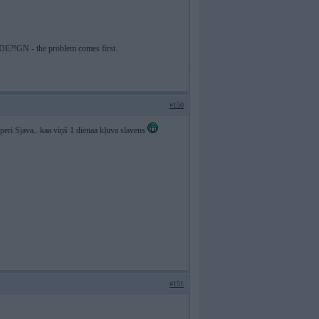
. DE?!GN - the problem comes first.
#150
eperi Sjava.. kaa viņš 1 dienaa kļuva slavens
#151