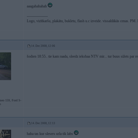
aaagahahahah
-----------------
Logo, vizītkaršu, plakātu, bukletu, flash u.c izveide. vissaldākās cenas. PM
14. Dec 2008, 12:06
šodien 18:55.. tie kam raada, sleedz iekshaa NTV mir... tur buus sižets par r
eo 159, Ford S-
o
14. Dec 2008, 12:13
haha tas kur slesers urla tik labs