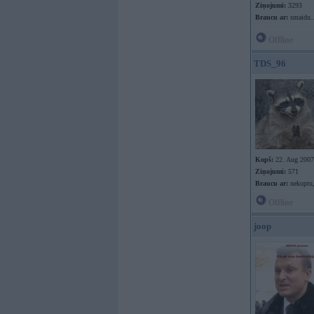
Ziņojumi:
3293
Braucu ar:
smaidu..
Offline
TDS_96
Kopš:
22. Aug 2007
Ziņojumi:
571
Braucu ar:
nekoptu,
Offline
joop