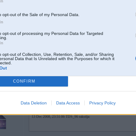
In
/elel
o opt-out of the Sale of my Personal Data.
 MV-989
In
nu . . . itkaa to var meegjinaat pavilkt zem amatperonas goda un cienja
viena tante teica ka DP no seglinja ir biki dabuujusi pa dupsi par sava
to opt-out of processing my Personal Data for Targeted
ing.
In
driiz DP jau vairs nesapratiis kam piesieties, visapkaart visaadu suudu ra
o opt-out of Collection, Use, Retention, Sale, and/or Sharing
ersonal Data that Is Unrelated with the Purposes for which it
jā, drīz sāks visus ķert un iekasēt naudu
lected.
Out
-----------------
In case if I die, I'm gonna leave you a message: "F*** you all."
CONFIRM
14. Dec 2008, 12:00
Data Deletion
Data Access
Privacy Policy
13 Dec 2008, 23:51:06 TDS_96 rakstīja: