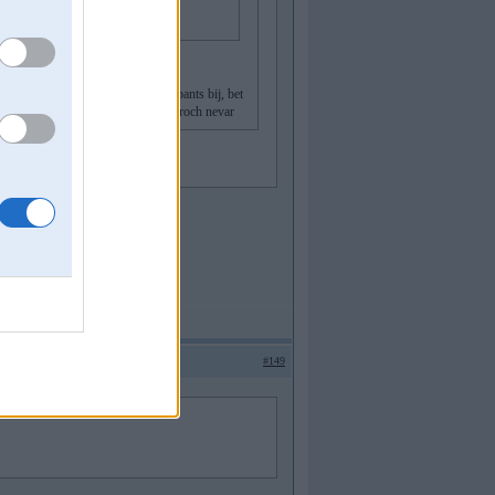
s aizskarshanas vai nu kaa tur tas pants bij, bet
am aktivitaateem, bez tam . . . ai karoch nevar
ksta, raada un runaa
#149