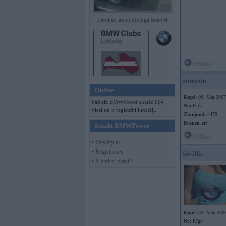
Latvijas lauku tūninga šedevri
Offline
zinnezin
Online
Kopš:
08. Mar 2007
Pašreiz BMWPower skatās 114
No:
Rīga
viesi un 5 reģistrēti lietotāji.
Ziņojumi:
4479
Braucu ar:
Ienākt BMWPower
Offline
• Pieslēgties
• Reģistrēties
shvillis
• Aizmirsi paroli?
Kopš:
02. May 200
No:
Rīga