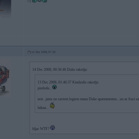
+1
14. Dec 2008, 07:28
14 Dec 2008, 00:36:46 Duke rakstīja:
13 Dec 2008, 01:46:37 Kindzulis rakstīja:
piedodu...
neir...jams no saviem logiem mana Duke apartamentus...un ar Auci sais
laikaa...
bljac WTF?