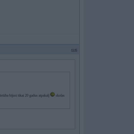
#146
tiiba bijusi tikai 20 gadus atpakalj
skolas