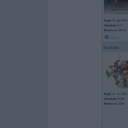
Kopš:
18. Apr 2007
Ziņojumi:
1371
Braucu ar:
KB-63
Offline
Kindzulis
Kopš:
22. Oct 2002
Ziņojumi:
15390
Braucu ar:
530d