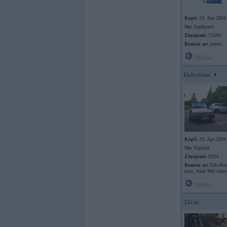
Kopš:
24. Jun 2004
No:
Saulkrasti
Ziņojumi:
71589
Braucu ar:
metro
Offline
Delerium
Kopš:
29. Apr 2004
No:
Sigulda
Ziņojumi:
8334
Braucu ar:
Alfa Rom
max, Saab 900 cabri
Offline
32cm