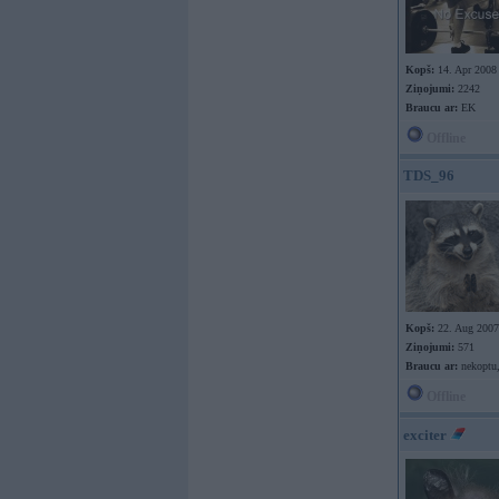
Kopš:
14. Apr 2008
Ziņojumi:
2242
Braucu ar:
EK
Offline
TDS_96
Kopš:
22. Aug 2007
Ziņojumi:
571
Braucu ar:
nekoptu,
Offline
exciter