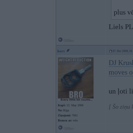
plus v
Liels PL
Offline
kars
07. Dec 2008, 16
DJ Krus
moves o
un ļoti l
[ Šo ziņu
Kopš:
13. May 2006
No:
Rīga
Ziņojumi:
7661
Braucu ar:
velo
Offline