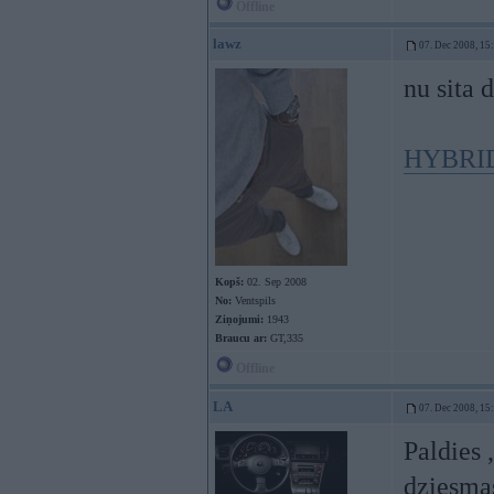
Offline
lawz
07. Dec 2008, 15
nu sita 
HYBRID 
Kopš:
02. Sep 2008
No:
Ventspils
Ziņojumi:
1943
Braucu ar:
GT,335
Offline
LA
07. Dec 2008, 15
Paldies ,
dziesmas