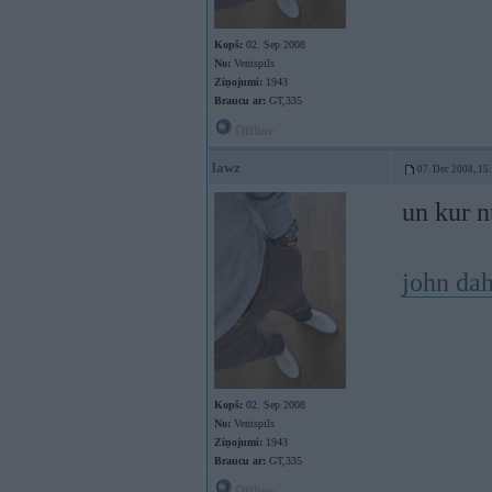
Kopš:
02. Sep 2008
No:
Ventspils
Ziņojumi:
1943
Braucu ar:
GT,335
Offline
lawz
07. Dec 2008, 15
un kur n
john dah
Kopš:
02. Sep 2008
No:
Ventspils
Ziņojumi:
1943
Braucu ar:
GT,335
Offline