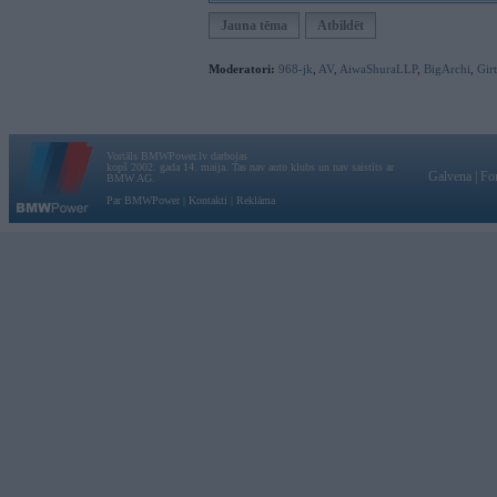
Jauna tēma
Atbildēt
Moderatori:
968-jk
,
AV
,
AiwaShuraLLP
,
BigArchi
,
Gir
Vortāls BMWPower.lv darbojas
kopš 2002. gada 14. maija. Tas nav auto klubs un nav saistīts ar
Galvena
|
Fo
BMW AG.
Par BMWPower
|
Kontakti
|
Reklāma