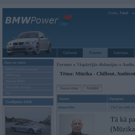
Sveiks,
Viesi!
Ie
Galvenā
Forums
Galerijas
Ziņas un raksti
Forums
»
Vispārējās diskusijas
»
Audio,
BMW modeļu jaunumi
Tēma: Mūzika - Chillout, Ambien
BMW testi
Mēneša BMW
Sērijveida tūnings
Jauna tēma
Atbildēt
Vel...
Autors
Ziņojums
Gadījuma bilde
mmartins
07. Dec 2008, 15
Tā kā pa
(Mūzika