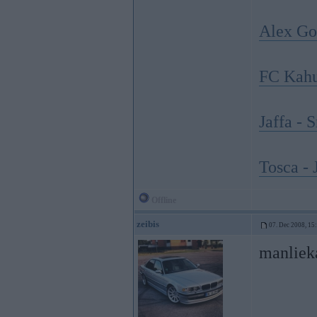
Alex Go
FC Kahu
Jaffa - 
Tosca - 
Offline
zeibis
07. Dec 2008, 15
manliek