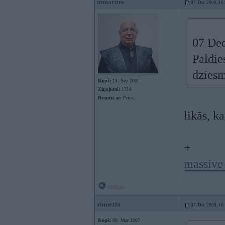
mmartins
07. Dec 2008, 16
07 Dec
Paldies
dziesm
Kopš:
14. Sep 2004
Ziņojumi:
1718
Braucu ar:
Prius
likās, k
+
massive 
Offline
zinnezin
07. Dec 2008, 16
Kopš:
08. Mar 2007