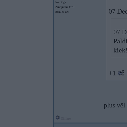
No:
Rīga
Ziņojumi:
4479
07 Dec
Braucu ar:
07 D
Paldi
kiek
+1
plus vēl
Offline