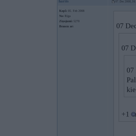
harits
07. Dec 2008, 16
Kopš:
05. Feb 2008
No:
Rīga
Ziņojumi:
5270
07 Dec
Braucu ar:
07 D
07 
Pal
kie
+1