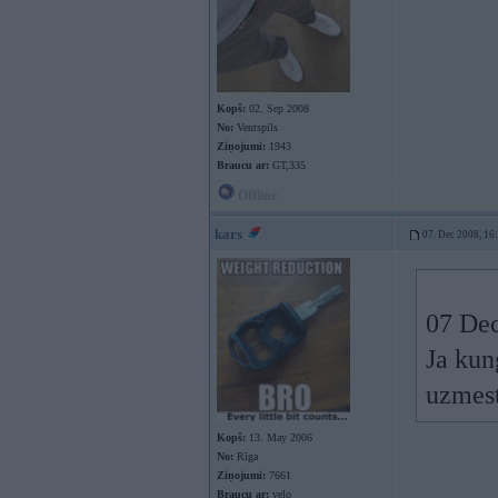
Kopš:
02. Sep 2008
No:
Ventspils
Ziņojumi:
1943
Braucu ar:
GT,335
Offline
kars
07. Dec 2008, 16
07 Dec
Ja kun
uzmest
Kopš:
13. May 2006
No:
Rīga
Ziņojumi:
7661
Braucu ar:
velo