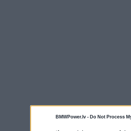
BMWPower.lv -
Do Not Process My