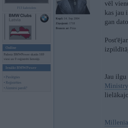
vēl vie
F13 kabriolets
kas jau 
Kopš:
14. Sep 2004
gan dato
Ziņojumi:
1718
Braucu ar:
Prius
Post'ēja
Online
izpildīt
Pašreiz BMWPower skatās 169
viesi un 0 reģistrēti lietotāji.
Ienākt BMWPower
Jau ilgu
• Pieslēgties
• Reģistrēties
Ministry
• Aizmirsi paroli?
lielākaj
Millenia