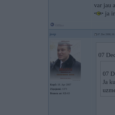
var jau 
ja i
Offline
joop
07. Dec 2008, 16
07 Dec
07 D
Ja k
Kopš:
18. Apr 2007
uzme
Ziņojumi:
1371
Braucu ar:
KB-63