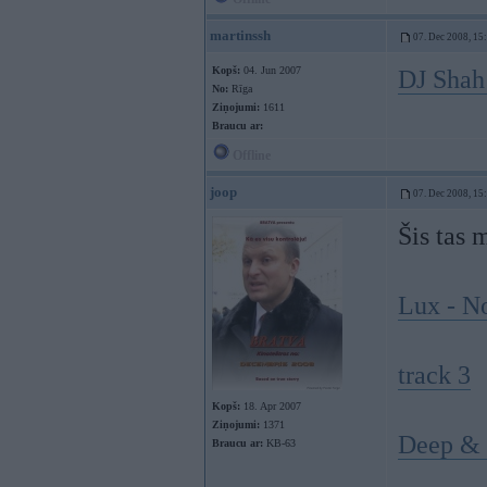
martinssh
07. Dec 2008, 15
Kopš:
04. Jun 2007
DJ Sha
No:
Rīga
Ziņojumi:
1611
Braucu ar:
Offline
joop
07. Dec 2008, 15
Šis tas
Lux - N
track 3
Kopš:
18. Apr 2007
Ziņojumi:
1371
Deep & 
Braucu ar:
KB-63