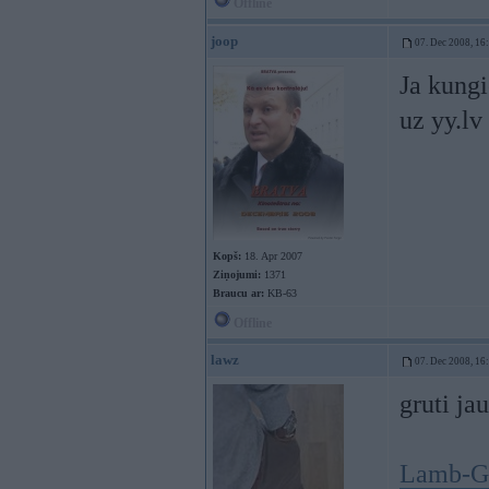
Offline
joop
07. Dec 2008, 16
Ja kungi
uz yy.lv
Kopš:
18. Apr 2007
Ziņojumi:
1371
Braucu ar:
KB-63
Offline
lawz
07. Dec 2008, 16
gruti ja
Lamb-Ga