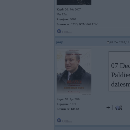
Kopš:
20. Feb 2007
No:
Rīga
Ziņojumi:
9366
Braucu ar:
123D, KTM 640 ADV
Offline
joop
07. Dec 2008, 15
07 Dec
Paldies
dziesm
Kopš:
18. Apr 2007
Ziņojumi:
1371
+1
Braucu ar:
KB-63
Offline