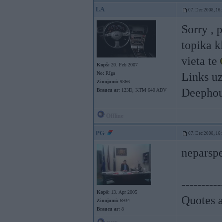
LA
07. Dec 2008, 16
Sorry , 
topika k
vieta te
Kopš:
20. Feb 2007
No:
Rīga
Links u
Ziņojumi:
9366
Deephou
Braucu ar:
123D, KTM 640 ADV
Offline
PG
07. Dec 2008, 16
neparsp
----------
Kopš:
13. Apr 2005
Quotes a
Ziņojumi:
6934
Braucu ar:
8