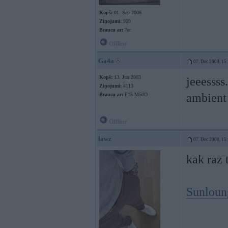
Kopš:
01. Sep 2006
Ziņojumi:
909
Braucu ar:
7er
Offline
Ga4a
07. Dec 2008, 15
Kopš:
13. Jun 2003
jeeessss
Ziņojumi:
4113
ambien
Braucu ar:
F15 M50D
Offline
lawz
07. Dec 2008, 15
kak raz 
Sunloung