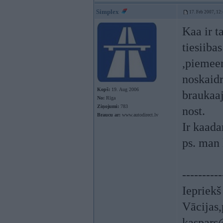
Simplex
17. Feb 2007, 12
Kaa ir t
tiesiiba
,piemeer
noskaidr
Kopš:
19. Aug 2006
braukaaj
No:
Rīga
Ziņojumi:
783
nost.
Braucu ar:
www.autodirect.lv
Ir kaada
ps. man
----------
Iepriek
Vācijas,
kaspars