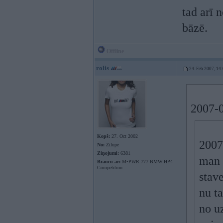
tad arī 
bāzē.
Offline
rolis
24. Feb 2007, 14
2007-0
Kopš:
27. Oct 2002
2007
No:
Zilupe
Ziņojumi:
6381
man 
Braucu ar:
M•PWR 777 BMW HP4
Competition
stav
nu ta
no uz