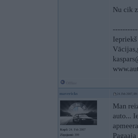
Nu cik z
----------
Iepriek
Vācijas,
kaspars
www.aut
Offline
mavericks
24. Feb 2007, 09
Man reiz
auto... 
apmeeram
Kopš:
24. Feb 2007
Pagaaja 
Ziņojumi:
399