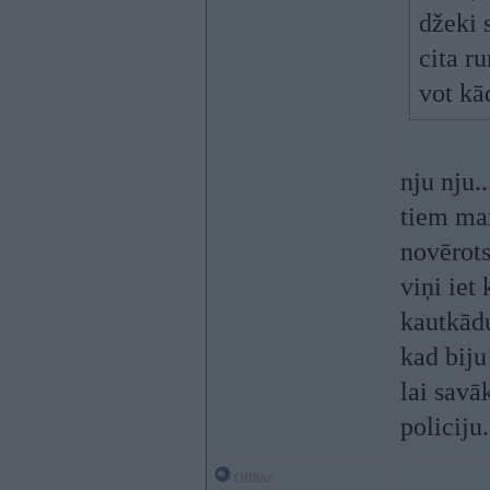
džeki 
cita r
vot kā
nju nju..
tiem mai
novērots
viņi iet
kautkādu
kad biju
lai savā
policiju.
Offline