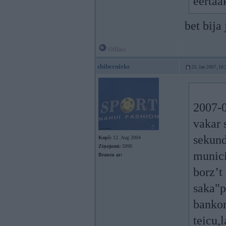
eerta
bet bija
Offline
shibernieks
25. Jan 2007, 10:
2007-0
vakar 
sekund
Kopš:
12. Aug 2004
Ziņojumi:
5990
munici
Braucu ar:
borz’t
saka"p
bankom
teicu,