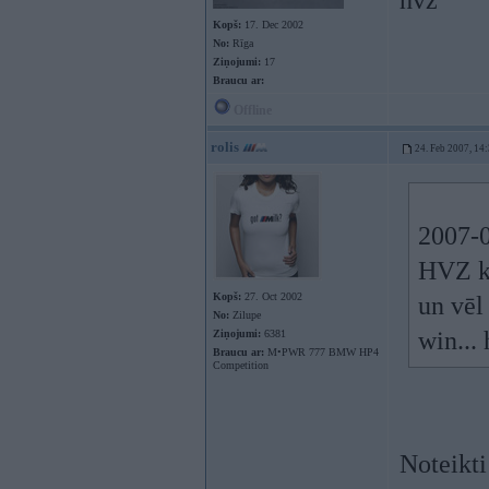
hvz
Kopš:
17. Dec 2002
No:
Rīga
Ziņojumi:
17
Braucu ar:
Offline
rolis
24. Feb 2007, 14
2007-0
HVZ kā
Kopš:
27. Oct 2002
un vēl
No:
Zilupe
win...
Ziņojumi:
6381
Braucu ar:
M•PWR 777 BMW HP4
Competition
Noteikti