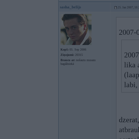
sasha_belijs
25. Jan 2007, 10:
2007-0
Kopš:
05. Sep 2006
2007
Ziņojumi:
20315
Braucu ar:
nošautu musaru
lika
bagāžniekā
(laap
labi
dzerat
atbrau