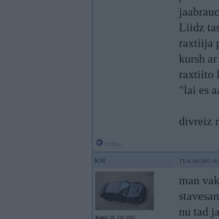
jaabrauc
Liidz ta
raxtiija
kursh ar
raxtiito
"lai es 
divreiz 
Offline
KM
24. Feb 2007, 10
man vaka
stavesan
nu tad j
Kopš:
28. Oct 2005