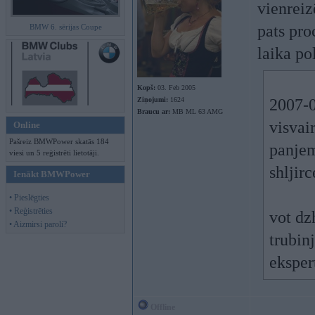
vienreiz
pats pro
BMW 6. sērijas Coupe
laika po
Kopš:
03. Feb 2005
Ziņojumi:
1624
2007-0
Braucu ar:
MB ML 63 AMG
visvair
Online
Pašreiz BMWPower skatās 184
panjem
viesi un 5 reģistrēti lietotāji.
shljirc
Ienākt BMWPower
• Pieslēgties
• Reģistrēties
vot dz
• Aizmirsi paroli?
trubin
eksper
Offline