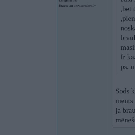
Ziņojumi:
783
Braucu ar:
www.autodirect.lv
,bet
,pie
nosk
brau
masi
Ir ka
ps. 
Sods k
ments 
ja brau
mēnešu