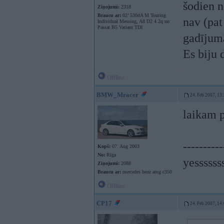
šodien n
Ziņojumi:
2318
Braucu ar:
02’ 530dA M Touring
nav (pat
Individual Messing, A8 D2 4.2q un
Passat B5 Variant TDI
gadījumā
Es biju d
Offline
BMW_Mracer
24. Feb 2007, 13
laikam p
----------
Kopš:
07. Aug 2003
No:
Rīga
yessssss
Ziņojumi:
2088
Braucu ar:
mercedes benz amg c350
Offline
CP17
24. Feb 2007, 14