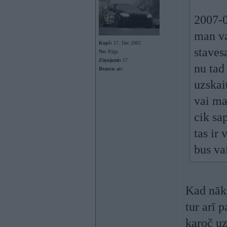
2007-0
man va
Kopš:
17. Dec 2002
staves
No:
Rīga
Ziņojumi:
17
nu tad
Braucu ar:
uzskait
vai ma
cik sa
tas ir 
bus va
Kad nāks
tur arī 
karoč uz