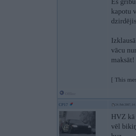
Es gribu
kapotu v
dzirdēji
Izklaus
vācu num
maksāt
[ This me
Offline
CP17
24. Feb 2007, 14
HVZ kā t
vēl biki