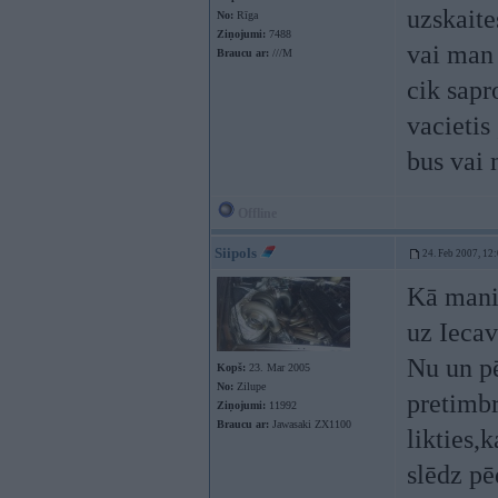
uzskaites
No:
Rīga
Ziņojumi:
7488
vai man 
Braucu ar:
///M
cik sapr
vacietis
bus vai 
Offline
Siipols
24. Feb 2007, 12
Kā mani
uz Iecav
Nu un pē
Kopš:
23. Mar 2005
No:
Zilupe
pretimbr
Ziņojumi:
11992
Braucu ar:
Jawasaki ZX1100
likties,
slēdz pē