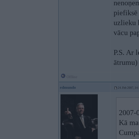
nenoņem 
piefiks
uzlieku 
vācu pap
P.S. Ar 
ātrumu)
Offline
edmundo
24. Feb 2007, 14
2007-0
Kā man
Cumpar