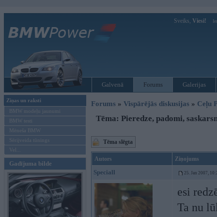
Sveiks,
Viesi!
Ie
Galvenā
Forums
Galerijas
Ziņas un raksti
Forums
»
Vispārējās diskusijas
»
Ceļu P
BMW modeļu jaunumi
Tēma: Pieredze, padomi, saskars
BMW testi
Mēneša BMW
Sērijveida tūnings
Tēma slēgta
Vel...
Autors
Ziņojums
Gadījuma bilde
Speciall
25. Jan 2007, 10:
esi redzē
Ta nu lū