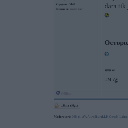
dara tik
Ziņojumi:
3448
Braucu ar:
canam xmr
----------
Осторо
***
™ ®
Offline
Tēma slēgta
Moderatori:
968-jk
,
AV
,
AiwaShuraLLP
,
GirtzB
,
Lafter