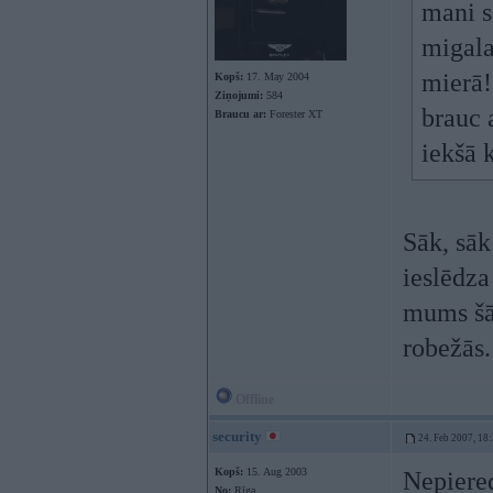
mani 
migala
mierā!
Kopš:
17. May 2004
Ziņojumi:
584
brauc 
Braucu ar:
Forester XT
iekšā 
Sāk, sā
ieslēdza
mums šāv
robežās
Offline
security
24. Feb 2007, 18
Kopš:
15. Aug 2003
Nepiered
No:
Rīga