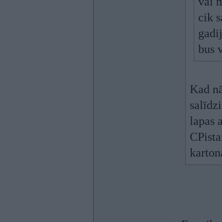
vai 
cik 
gadij
bus 
Kad nā
salīdzi
lapas 
CPista
karton