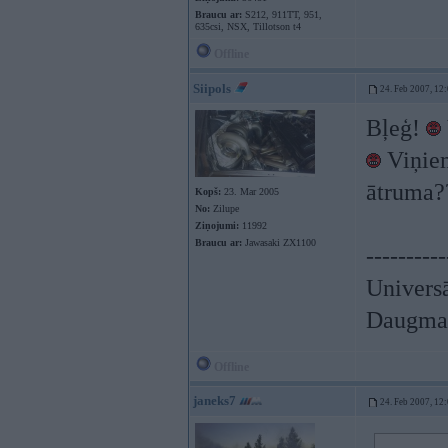
Braucu ar:
S212, 911TT, 951,
635csi, NSX, Tillotson t4
Offline
Siipols
24. Feb 2007, 12
Bļeģ!
Viņiem
ātruma
Kopš:
23. Mar 2005
No:
Zilupe
Ziņojumi:
11992
Braucu ar:
Jawasaki ZX1100
----------
Univers
Daugmal
Offline
janeks7
24. Feb 2007, 12