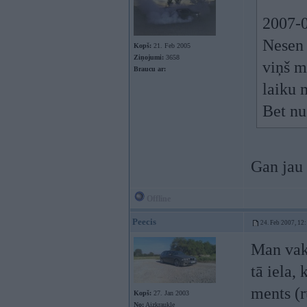
2007-0
Nesen 
Kopš:
21. Feb 2005
Ziņojumi:
3658
viņš ma
Braucu ar:
laiku 
Bet nu
Gan jau 
Offline
Peecis
24. Feb 2007, 12
Man vaka
tā iela,
ments (r
Kopš:
27. Jan 2003
No:
Aizkraukle