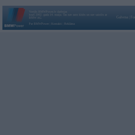
Vortāls BMWPower.lv darbojas
kopš 2002. gada 14. maija. Tas nav auto klubs un nav saistīts ar
Galvena
|
Fo
BMW AG.
Par BMWPower
|
Kontakti
|
Reklāma