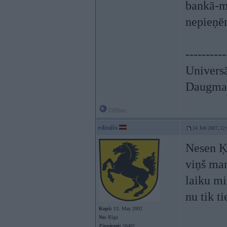
bankā-mē
nepieņēm
----------
Univers
Daugmal
Offline
edzulis
24. Feb 2007, 12
Nesen Ķe
viņš man
laiku mi
nu tik t
Kopš:
13. May 2002
No:
Rīga
Ziņojumi:
56481