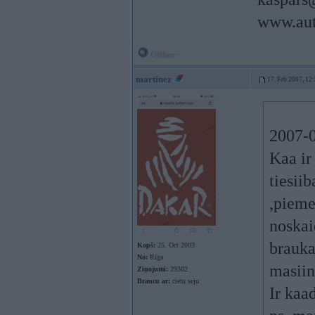
www.aut
Offline
martinez
17. Feb 2007, 12
2007-0
Kaa ir
tiesii
,pieme
noskai
brauka
Kopš:
25. Oct 2003
No:
Rīga
masiin
Ziņojumi:
29302
Braucu ar:
cietu seju
Ir kaa