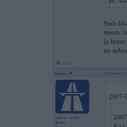
ps. ma
Sods kkā
ments 1r
ja brauc
un nebra
Offline
Simplex
17. Feb 2007, 13
2007-0
2007
Kopš:
19. Aug 2006
No:
Rīga
Kaa 