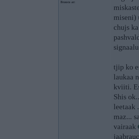
Braucu ar:
miskaste
miseni) 
chujs ka
pashvald
signaalu
tjip ko e
laukaa n
kviiti. 
Shis ok.
leetaak 
maz... 
vairaak
jaabrauc