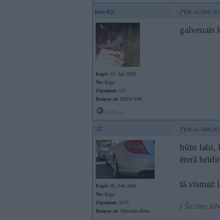
hoodijs
08. Jul 2008, 18:
galvenais 
Kopš:
15. Apr 2005
No:
Rīga
Ziņojumi:
125
Braucu ar:
BMW E46
Offline
SZ
08. Jul 2008, 18:
būtu labi,
ēterā brīdi
tā vismaz i
Kopš:
06. Feb 2004
No:
Rīga
Ziņojumi:
2675
[ Šo ziņu la
Braucu ar:
Mercedes-Benz