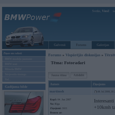
Sveiks,
Viesi!
Ie
Galvenā
Forums
Galerijas
Ziņas un raksti
Forums
»
Vispārējās diskusijas
»
Tērzē
BMW modeļu jaunumi
Tēma: Fotoradari
BMW testi
Mēneša BMW
Sērijveida tūnings
Jauna tēma
Atbildēt
Vel...
Autors
Ziņojums
Gadījuma bilde
martinssh
08. Jul 2008, 18:
Kopš:
04. Jun 2007
Interesant
No:
Rīga
+10kmh tad
Ziņojumi:
1611
Braucu ar: