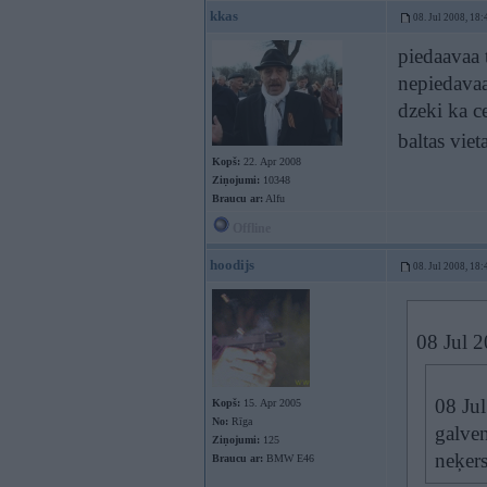
kkas
08. Jul 2008, 18:
piedaavaa 
nepiedavaa
dzeki ka c
baltas viet
Kopš:
22. Apr 2008
Ziņojumi:
10348
Braucu ar:
Alfu
Offline
hoodijs
08. Jul 2008, 18:
08 Jul 2
08 Jul
Kopš:
15. Apr 2005
No:
Rīga
galven
Ziņojumi:
125
neķer
Braucu ar:
BMW E46