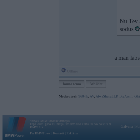
Nu Tev a
sodus
a man labs
Offline
Jauna tēma
Atbildēt
Moderatori:
968-jk
,
AV
,
AiwaShuraLLP
,
BigArchi
,
Gir
Vortāls BMWPower.lv darbojas
kopš 2002. gada 14. maija. Tas nav auto klubs un nav saistīts ar
Galvena
|
Fo
BMW AG.
Par BMWPower
|
Kontakti
|
Reklāma