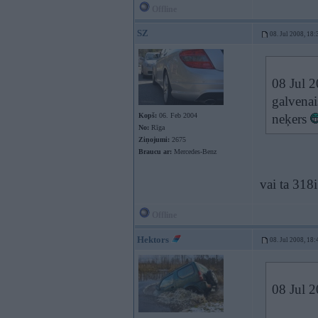
Offline
SZ
08. Jul 2008, 18:
08 Jul 2
galvenai
Kopš:
06. Feb 2004
neķers
No:
Rīga
Ziņojumi:
2675
Braucu ar:
Mercedes-Benz
vai ta 318i 
Offline
Hektors
08. Jul 2008, 18:
08 Jul 2