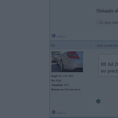
Shitaads s
[ Šo ziņu la
Offline
SZ
08. Jul 2008, 18:
08 Jul 2
nu preci
Kopš:
06. Feb 2004
No:
Rīga
Ziņojumi:
2675
Braucu ar:
Mercedes-Benz
Offline