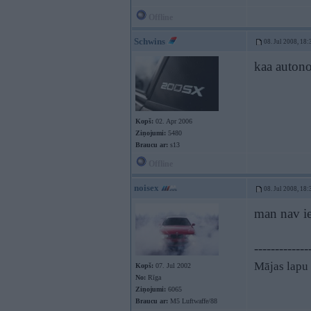
Offline
Schwins
08. Jul 2008, 18:
kaa autono
Kopš:
02. Apr 2006
Ziņojumi:
5480
Braucu ar:
s13
Offline
noisex
08. Jul 2008, 18:
man nav i
-------------
Mājas lapu 
Kopš:
07. Jul 2002
No:
Rīga
Ziņojumi:
6065
Braucu ar:
M5 Luftwaffe/88