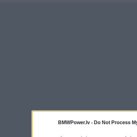
BMWPower.lv -
Do Not Process My