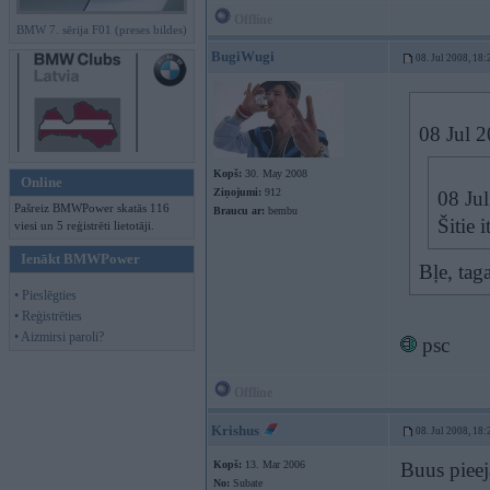
Offline
BMW 7. sērija F01 (preses bildes)
BugiWugi
08. Jul 2008, 18:
08 Jul 2
Kopš:
30. May 2008
Online
Ziņojumi:
912
08 Jul
Pašreiz BMWPower skatās 116
Braucu ar:
bembu
Šitie 
viesi un 5 reģistrēti lietotāji.
Ienākt BMWPower
Bļe, tag
• Pieslēgties
• Reģistrēties
• Aizmirsi paroli?
psc
Offline
Krishus
08. Jul 2008, 18:
Kopš:
13. Mar 2006
Buus pieej
No:
Subate