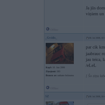
Ja jūs dom
viņiem un sa
Offline
_Gvidis_
08. Jul 2008, 18:
par cik km
jaabrauc 
jau teica, 
/eLeL
Kopš:
10. Jun 2006
Ziņojumi:
583
[ Šo ziņu la
Braucu ar:
sarkano briinumu
Offline
SZ
08. Jul 2008, 18: