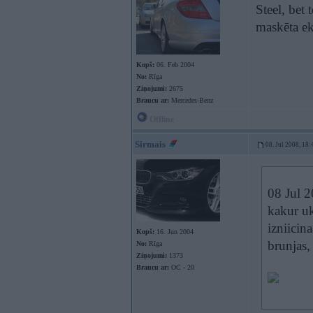
Steel, bet
maskēta ek
Kopš:
06. Feb 2004
No:
Rīga
Ziņojumi:
2675
Braucu ar:
Mercedes-Benz
Offline
Sirmais
08. Jul 2008, 18:
08 Jul 2
kakur uk
izniicina
Kopš:
16. Jun 2004
brunjas,
No:
Rīga
Ziņojumi:
1373
Braucu ar:
OC - 20