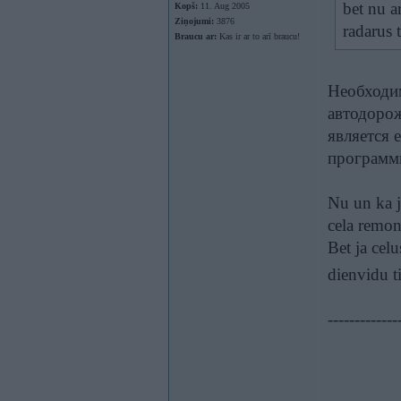
bet nu a
Kopš:
11. Aug 2005
Ziņojumi:
3876
radarus t
Braucu ar:
Kas ir ar to arī braucu!
Необходим
автодорож
является 
програм
Nu un ka j
cela remon
Bet ja celu
dienvidu ti
-------------