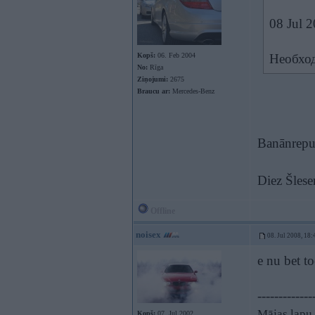
08 Jul 2
Kopš:
06. Feb 2004
Необхо
No:
Rīga
Ziņojumi:
2675
Braucu ar:
Mercedes-Benz
Banānrepub
Diez Šles
Offline
noisex
08. Jul 2008, 18:
e nu bet t
-------------
Mājas lapu 
Kopš:
07. Jul 2002