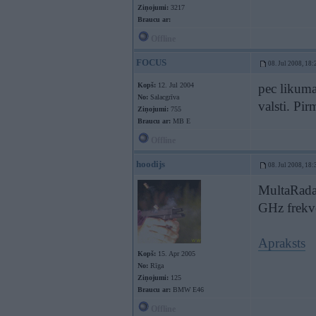
Ziņojumi:
3217
Braucu ar:
Offline
FOCUS
08. Jul 2008, 18:
Kopš:
12. Jul 2004
pec likuma 
No:
Salacgrīva
valsti. Pi
Ziņojumi:
755
Braucu ar:
MB E
Offline
hoodijs
08. Jul 2008, 18:
MultaRada
GHz frekve
Apraksts
Kopš:
15. Apr 2005
No:
Rīga
Ziņojumi:
125
Braucu ar:
BMW E46
Offline