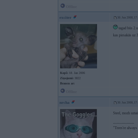
Offline
exciter
30. Jun 2008, 17
tagad būs 2.
kas piesakās uz 3
Kopš:
18. Jan 2006
Ziņojumi:
3822
Braucu ar:
Offline
nrcha
30. Jun 2008, 17
Steel, mozh uztai
-----------------
"Trees're always a