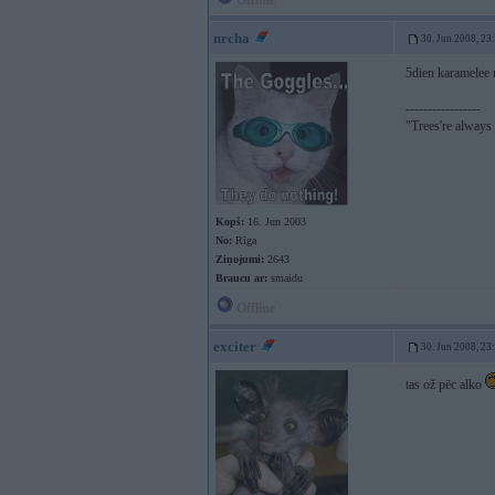
Offline
nrcha
30. Jun 2008, 23
5dien karamelee
-----------------
"Trees're always a
Kopš:
16. Jun 2003
No:
Rīga
Ziņojumi:
2643
Braucu ar:
smaidu
Offline
exciter
30. Jun 2008, 23
tas ož pēc alko