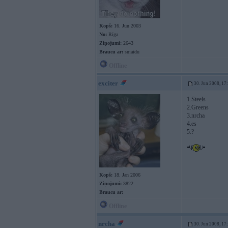
Kopš:
16. Jun 2003
No:
Rīga
Ziņojumi:
2643
Braucu ar:
smaidu
Offline
exciter
30. Jun 2008, 17
1.Steels
2.Greens
3.nrcha
4.es
5.?
Kopš:
18. Jan 2006
Ziņojumi:
3822
Braucu ar:
Offline
nrcha
30. Jun 2008, 17