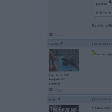
piesakaas
ja pilna otra
Tak devils raudā
Offline
Grosha
29. Jun 2008, 17
man ar nesp
Kopš:
14. Apr 2006
Ziņojumi:
2722
Braucu ar:
Offline
nrcha
30. Jun 2008, 16
Vel divas vakan