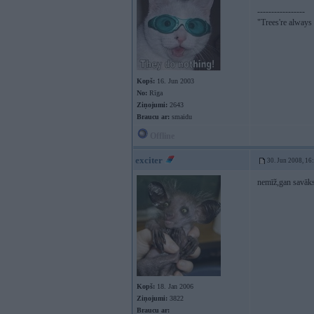
-----------------
"Trees're always a
Kopš:
16. Jun 2003
No:
Rīga
Ziņojumi:
2643
Braucu ar:
smaidu
Offline
exciter
30. Jun 2008, 16
nemīž,gan savāksi
Kopš:
18. Jan 2006
Ziņojumi:
3822
Braucu ar: