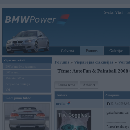
Sveiks,
Viesi!
Ie
Galvenā
Forums
Galerijas
Ziņas un raksti
Forums
»
Vispārējās diskusijas
»
Vort
BMW modeļu jaunumi
Tēma: AutoFun & Paintball 2008 6
BMW testi
Mēneša BMW
Sērijveida tūnings
Jauna tēma
Atbildēt
Vel...
Autors
Ziņojums
Gadījuma bilde
nrcha
22. Jun 2008, 00
gaisa balonu var
-----------------
"Trees're always a