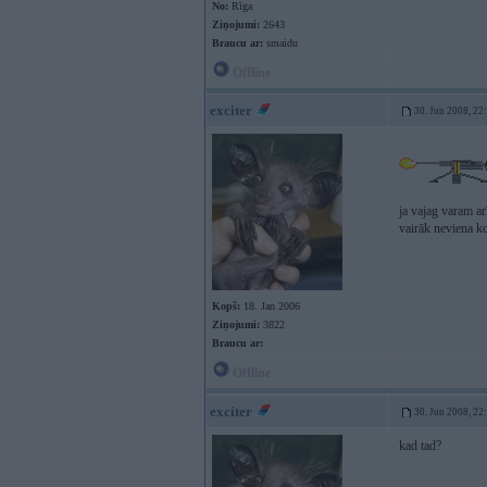
No:
Rīga
Ziņojumi:
2643
Braucu ar:
smaidu
Offline
exciter
30. Jun 2008, 22
ja vajag varam arī
vairāk neviena 
Kopš:
18. Jan 2006
Ziņojumi:
3822
Braucu ar:
Offline
exciter
30. Jun 2008, 22
kad tad?