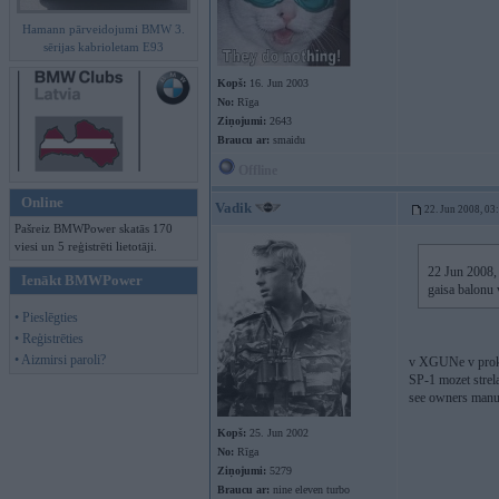
Hamann pārveidojumi BMW 3.
sērijas kabrioletam E93
Kopš:
16. Jun 2003
No:
Rīga
Ziņojumi:
2643
Braucu ar:
smaidu
Offline
Online
Vadik
22. Jun 2008, 03
Pašreiz BMWPower skatās 170
viesi un 5 reģistrēti lietotāji.
22 Jun 2008, 
Ienākt BMWPower
gaisa balonu
• Pieslēgties
• Reģistrēties
• Aizmirsi paroli?
v XGUNe v proka
SP-1 mozet strel
see owners manu
Kopš:
25. Jun 2002
No:
Rīga
Ziņojumi:
5279
Braucu ar:
nine eleven turbo