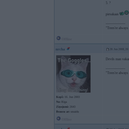
5. ?
piesakaas
-----------------
"Trees're always a
Offline
nrcha
28. Jun 2008, 20
Devils man vakar
-----------------
"Trees're always a
Kopš:
16. Jun 2003
No:
Rīga
Ziņojumi:
2643
Braucu ar:
smaidu
Offline