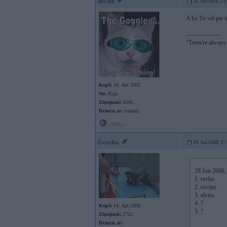
nrcha
28. Jun 2008, 21
A ko Tu vel pie i
-----------------
"Trees're always a
Kopš:
16. Jun 2003
No:
Rīga
Ziņojumi:
2643
Braucu ar:
smaidu
Offline
Grosha
29. Jun 2008, 17
28 Jun 2008, 
1. nrcha
2. exciter
3. elviss
4. ?
Kopš:
14. Apr 2006
5. ?
Ziņojumi:
2722
Braucu ar: