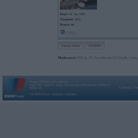
Kopš:
18. Jan 2006
Ziņojumi:
3822
Braucu ar:
Offline
Jauna tēma
Atbildēt
Moderatori:
968-jk
,
AV
,
AiwaShuraLLP
,
GirtzB
,
Lafter
Vortāls BMWPower.lv darbojas
kopš 2002. gada 14. maija. Tas nav auto klubs un nav saistīts ar
Galvena
|
Fo
BMW AG.
Par BMWPower
|
Kontakti
|
Reklāma