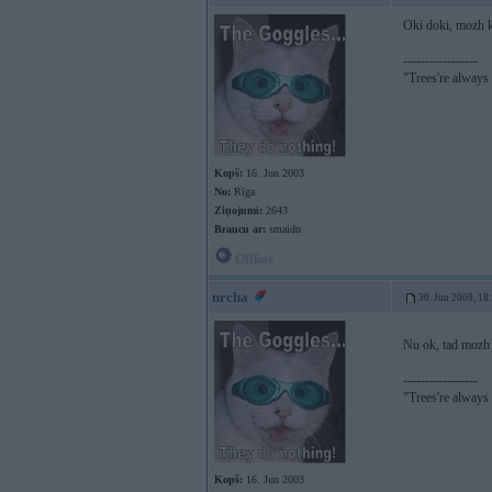
Oki doki, mozh k
-----------------
"Trees're always a
Kopš:
16. Jun 2003
No:
Rīga
Ziņojumi:
2643
Braucu ar:
smaidu
Offline
nrcha
30. Jun 2008, 18
Nu ok, tad mozh i
-----------------
"Trees're always a
Kopš:
16. Jun 2003