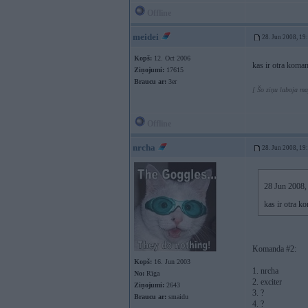
Offline
meidei
28. Jun 2008, 19
Kopš:
12. Oct 2006
kas ir otra koma
Ziņojumi:
17615
Braucu ar:
3er
[ Šo ziņu laboja ma
Offline
nrcha
28. Jun 2008, 19
28 Jun 2008, 
kas ir otra 
Komanda #2:
Kopš:
16. Jun 2003
1. nrcha
No:
Rīga
2. exciter
Ziņojumi:
2643
3. ?
Braucu ar:
smaidu
4. ?