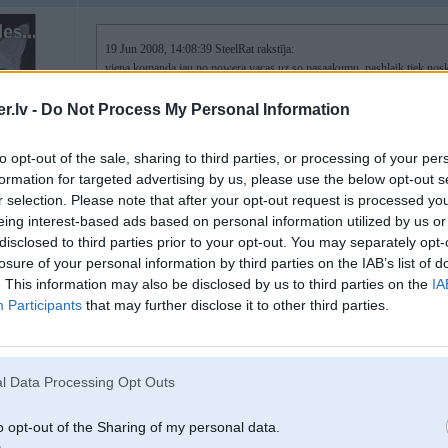
19 Jun 2008, 14:08:39 SteelRat rakstīja:
viena komanda jau no powera vacas uz so pasaakumu, pashlaik tiek nos
vienigais cerams ka drikstes latviski runat turnira laka un par to orgi ne
.lv -
Do Not Process My Personal Information
to opt-out of the sale, sharing to third parties, or processing of your per
kas ir komandaa?
formation for targeted advertising by us, please use the below opt-out s
r selection. Please note that after your opt-out request is processed y
-----------------
"Trees're always a relief, after people." (c) D. Mitchell
eing interest-based ads based on personal information utilized by us or
disclosed to third parties prior to your opt-out. You may separately opt-
losure of your personal information by third parties on the IAB’s list of
. This information may also be disclosed by us to third parties on the
IA
19. Jun 2008, 17:20
Participants
that may further disclose it to other third parties.
Es domāju komandu nokomplektēs pēc 28.06.2008
l Data Processing Opt Outs
4
o opt-out of the Sharing of my personal data.