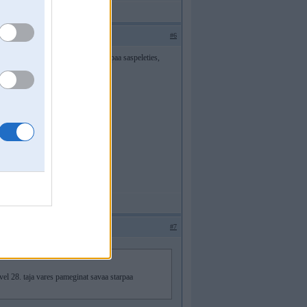
#6
 28. taja vares pameginat savaa starpaa saspeleties,
#7
 vel 28. taja vares pameginat savaa starpaa