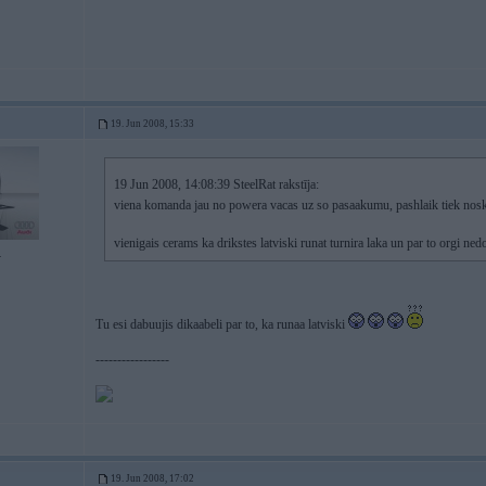
19. Jun 2008, 15:33
19 Jun 2008, 14:08:39 SteelRat rakstīja:
viena komanda jau no powera vacas uz so pasaakumu, pashlaik tiek nos
vienigais cerams ka drikstes latviski runat turnira laka un par to orgi ne
4
Tu esi dabuujis dikaabeli par to, ka runaa latviski
-----------------
19. Jun 2008, 17:02