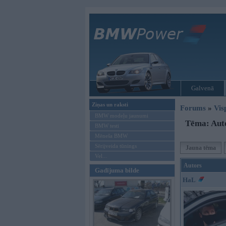
Galvenā
Ziņas un raksti
Forums
»
Vis
BMW modeļu jaunumi
Tēma: Auto
BMW testi
Mēneša BMW
Sērijveida tūnings
Jauna tēma
Vel...
Autors
Gadījuma bilde
HaL