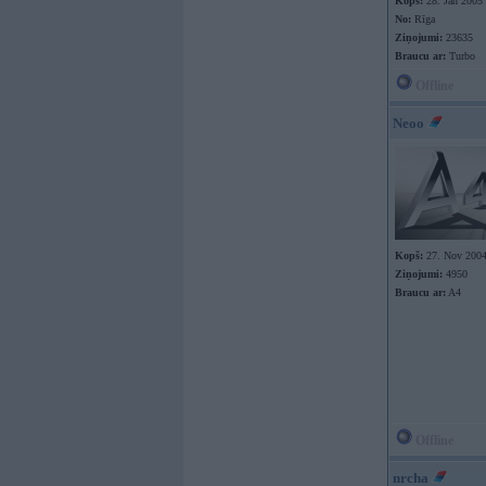
Kopš:
28. Jan 2005
No:
Rīga
Ziņojumi:
23635
Braucu ar:
Turbo
Offline
Neoo
Kopš:
27. Nov 200
Ziņojumi:
4950
Braucu ar:
A4
Offline
nrcha