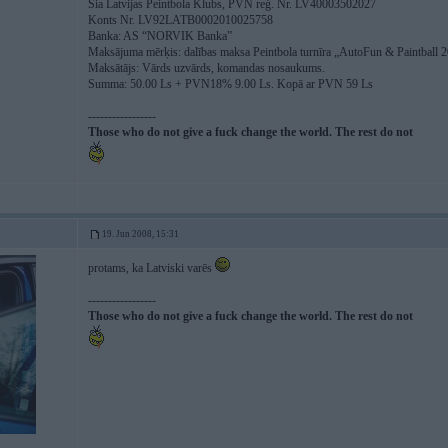
Sia Latvijas Peintbola Klubs, PVN reģ. Nr. LV40003502027
Konts Nr. LV92LATB0002010025758
Banka: AS “NORVIK Banka”
Maksājuma mērķis: dalības maksa Peintbola turnīra „AutoFun & Paintball 
Maksātājs: Vārds uzvārds, komandas nosaukums.
Summa: 50.00 Ls + PVN18% 9.00 Ls. Kopā ar PVN 59 Ls
-----------------
Those who do not give a fuck change the world. The rest do not
19. Jun 2008, 15:31
protams, ka Latviski varēs
-----------------
Those who do not give a fuck change the world. The rest do not