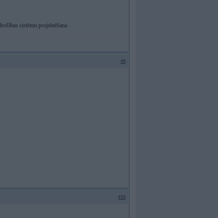
drošības sistēmu projektēšana
#9
#10