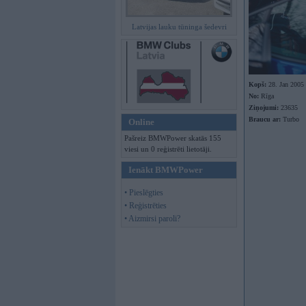
Latvijas lauku tūninga šedevri
Kopš:
28. Jan 2005
No:
Rīga
Ziņojumi:
23635
Braucu ar:
Turbo
Online
Pašreiz BMWPower skatās 155
viesi un 0 reģistrēti lietotāji.
Ienākt BMWPower
• Pieslēgties
• Reģistrēties
• Aizmirsi paroli?