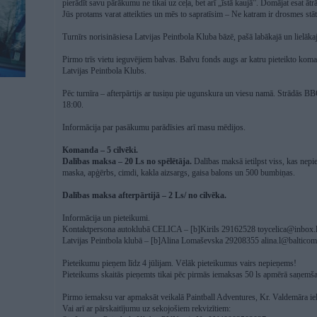
pierādīt savu pārākumu ne tikai uz ceļa, bet arī „īstā kaujā”. Domājat esat ātrā
Jūs protams varat atteikties un mēs to sapratīsim – Ne katram ir drosmes 
Turnīrs norisināsiesа Latvijas Peintbola Kluba bāzē, pašā labākajā un lielākaj
Pirmo trīs vietu ieguvējiem balvas. Balvu fonds augs ar katru pieteikto kom
Latvijas Peintbola Klubs.
Pēc turnīra – afterpārtijs ar tusiņu pie ugunskura un viesu namā. Strādās B
18:00.
Informācija par pasākumu parādīsies arī masu mēdijos.
Komanda – 5 cilvēki.
Dalības maksa – 20 Ls no spēlētāja.
Dalības maksā ietilpst viss, kas nepie
maska, apģērbs, cimdi, kakla aizsargs, gaisa balons un 500 bumbiņas.
Dalības maksa afterpārtijā – 2 Ls/ no cilvēka.
Informācija un pieteikumi.
Kontaktpersona autoklubā CELICA – [b]Kirils 29162528
toycelica@inbox.
Latvijas Peintbola klubā – [b]Alina Lomaševska 29208355
alina.l@balticom
Pieteikumu pieņem līdz 4 jūlijam. Vēlāk pieteikumus vairs nepieņems!
Pieteikums skaitās pieņemts tikai pēc pirmās iemaksas 50 ls apmērā saņemš
Pirmo iemaksu var apmaksāt veikalā Paintball Adventures, Kr. Valdemāra ie
Vai arī ar pārskaitījumu uz sekojošiem rekvizītiem: