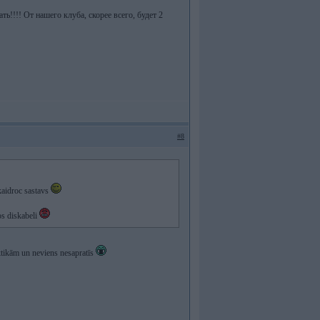
ь!!!! От нашего клуба, скорее всего, будет 2
#8
kaidroc sastavs
dos diskabeli
 taktikām un neviens nesapratīs