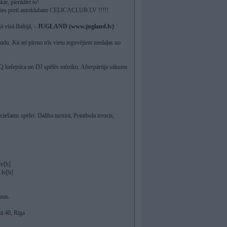
kie, pierādiet to!
stāties pretī autoklubam СELICACLUB.LV !!!!!
ā visā Baltijā, -
JUGLAND (www.jugland.lv)
andu. Kā arī pirmo trīs vietu ieguvējiem medaļas no
BQ kafejnīca un DJ spēlēs mūziku. Afterpārtija sākums
ciešams spēlei: Dalība turnīrā, Peintbola ierocis,
lv
[b]
.lv
[b]
anas.
lā 40, Rīga