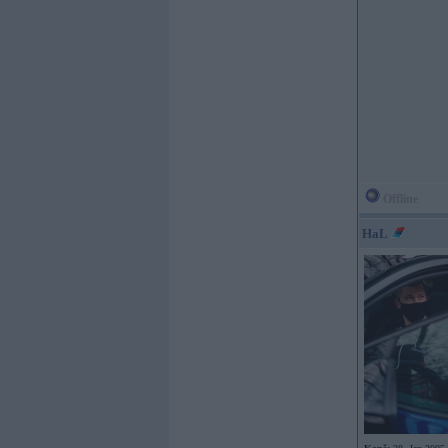
Offline
HaL