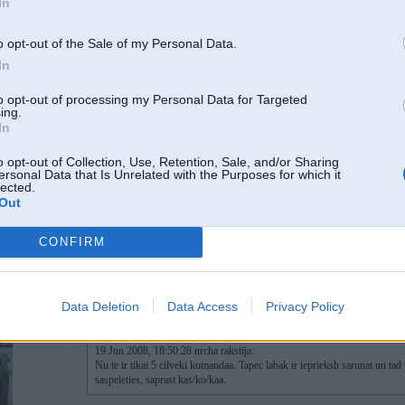
In
o opt-out of the Sale of my Personal Data.
19. Jun 2008, 18:50
In
Nu te ir tikai 5 cilveki komandaa. Tapec labak ir ieprieksh sarunat un tad vel
saprast kas/ko/kaa.
to opt-out of processing my Personal Data for Targeted
ing.
-----------------
In
"Trees're always a relief, after people." (c) D. Mitchell
o opt-out of Collection, Use, Retention, Sale, and/or Sharing
ersonal Data that Is Unrelated with the Purposes for which it
lected.
Out
CONFIRM
19. Jun 2008, 19:05
Data Deletion
Data Access
Privacy Policy
19 Jun 2008, 18:50:28 nrcha rakstīja:
Nu te ir tikai 5 cilveki komandaa. Tapec labak ir ieprieksh sarunat un tad
saspeleties, saprast kas/ko/kaa.