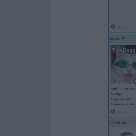
Offline
nrcha
Kopš:
16. Jun 2003
No:
Rīga
Ziņojumi:
2643
Braucu ar:
smaidu
Offline
Vadik