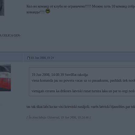
Кол-во команд от клуба не ограничено!!!!! Можно хоть 10 команд собрат
команды!!!!
 CELICA GEN-
19. Jun 2008, 19:24
19 Jun 2008, 14:08:39 SteelRat rakstīja:
viena komanda jau no powera vacas uz so pasaakumu, pashlaik tiek nos
vienigais cerams ka drikstes latviski runat turnira laka un par to orgi ne
tas tak tikai labi ka tur visi krieviski runājoši. varēs latviski bļaustīties par
[ Šo ziņu laboja Universal, 19 Jun 2008, 19:24:46 ]