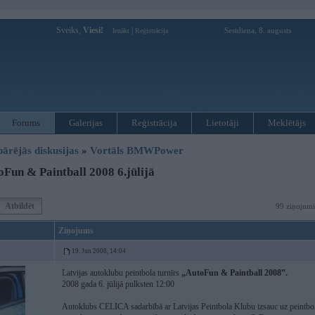
Sveiks,
Viesi!
|
Sestdiena, 8. augusts
Ienākt
Reģistrācija
Forums
Galerijas
Reģistrācija
Lietotāji
Meklētājs
pārējās diskusijas
»
Vortāls BMWPower
Fun & Paintball 2008 6.jūlijā
Atbildēt
99 ziņojumi
Ziņojums
19. Jun 2008, 14:04
Latvijas autoklubu peintbola turnīrs
„AutoFun & Paintball 2008”.
2008 gada 6. jūlijā pulksten 12:00
Autoklubs CELICA sadarbībā ar Latvijas Peintbola Klubu izsauc uz peintbola