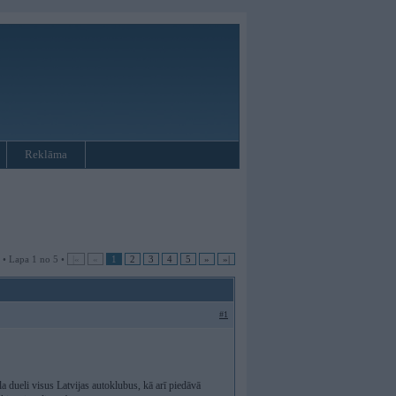
Reklāma
 • Lapa 1 no 5 •
|«
«
1
2
3
4
5
»
»|
#1
 dueli visus Latvijas autoklubus, kā arī piedāvā