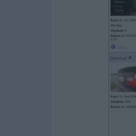
Kopš:
03. Jun 2008
No:
Rīga
Ziņojumi:
6
Braucu ar:
TOYOTA
6 GT
Offline
Universal
Kopš:
10. Aug 2004
Ziņojumi:
1882
Braucu ar:
neBMW