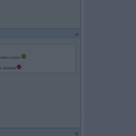
#3
kaidroc sastavs
dos diskabeli
#4