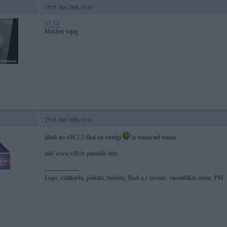
09. May 2008, 15:19
SS.LV
Mekleet vajag
7
09. May 2008, 15:21
jāliek no e36 2.5 tikai un vienīgi
ja maina tad maina.
iekš www.e30.lv pameklē infu
-----------------
Logo, vizītkaršu, plakātu, bukletu, flash u.c izveide. vissaldākās cenas. P