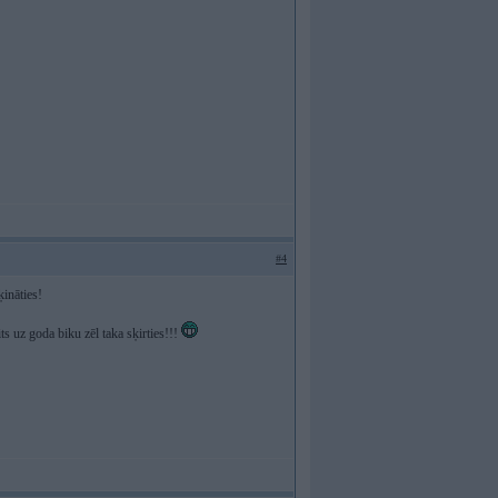
#4
ķināties!
s uz goda biku zēl taka sķirties!!!