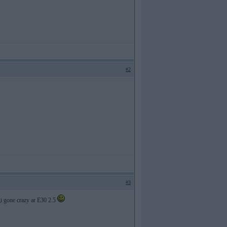
#2
#3
igi gone crazy ar E30 2.5