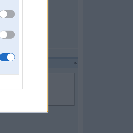
as
#9
gojas