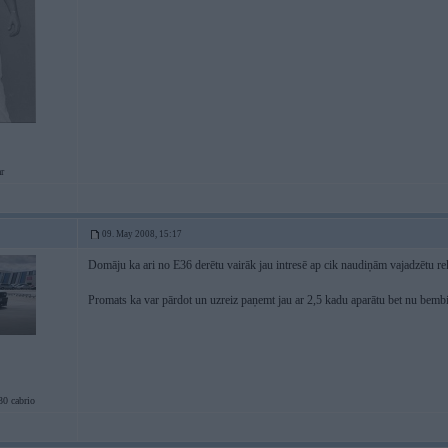
r
09. May 2008, 15:17
Domāju ka ari no E36 derētu vairāk jau intresē ap cik naudiņām vajadzētu re
Promats ka var pārdot un uzreiz paņemt jau ar 2,5 kadu aparātu bet nu bembit
 cabrio