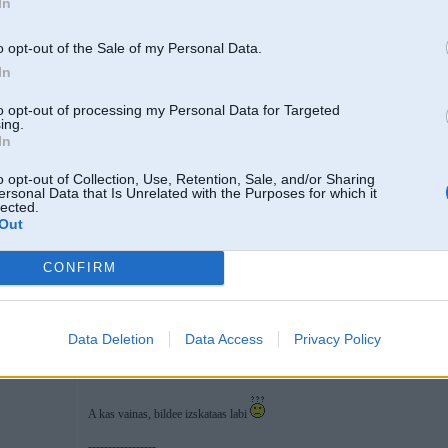
In
A par motoru pm Lambertino , vinjam m20b25 tieshi komplekta tagad tirgoj
o opt-out of the Sale of my Personal Data.
In
to opt-out of processing my Personal Data for Targeted
ing.
In
u
o opt-out of Collection, Use, Retention, Sale, and/or Sharing
ersonal Data that Is Unrelated with the Purposes for which it
lected.
09. May 2008, 15:23
Out
CONFIRM
09 May 2008, 15:23:00 Digital rakstīja:
Sakuma diskus noperc... uz ielas izskatas
Data Deletion
Data Access
Privacy Policy
4
A par motoru pm Lambertino , vinjam m20b25 tieshi komplekta tagad tir
A kas vainas, bildee izskataas labi
-----------------