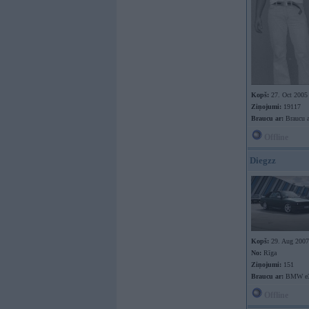
Kopš:
27. Oct 2005
Ziņojumi:
19117
Braucu ar:
Braucu a
Offline
Diegzz
Kopš:
29. Aug 2007
No:
Rīga
Ziņojumi:
151
Braucu ar:
BMW e30
Offline