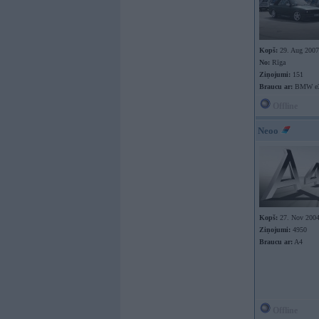
Kopš:
29. Aug 2007
No:
Rīga
Ziņojumi:
151
Braucu ar:
BMW e30
Offline
Neoo
Kopš:
27. Nov 200
Ziņojumi:
4950
Braucu ar:
A4
Offline