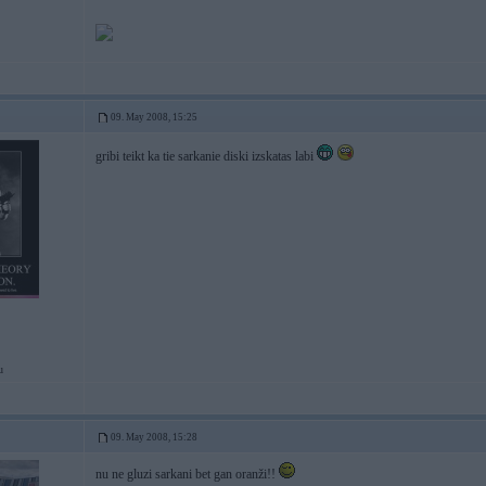
09. May 2008, 15:25
gribi teikt ka tie sarkanie diski izskatas labi
u
09. May 2008, 15:28
nu ne gluzi sarkani bet gan oranži!!