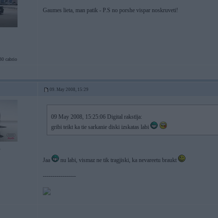
Gaumes lieta, man patik - P.S no porshe vispar noskruveti!
 cabrio
09. May 2008, 15:29
09 May 2008, 15:25:06 Digital rakstīja:
gribi teikt ka tie sarkanie diski izskatas labi
4
Jaa
nu labi, vismaz ne tik tragjiski, ka nevareetu braukt
-----------------