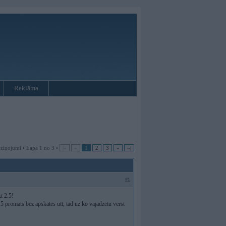
Reklāma
 ziņojumi • Lapa 1 no 3 •
|«
«
1
2
3
»
»|
#1
kt 2.5!
promats bez apskates utt, tad uz ko vajadzētu vērst