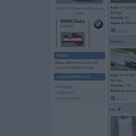
Kopš:
29. Aug 2007
BMW E90 Sedans Facelift (preses
No:
Rīga
bildes)
Ziņojumi:
151
Braucu ar:
BMW e30
Offline
Dzhanis
Online
Pašreiz BMWPower skatās 141
viesi un 4 reģistrēti lietotāji.
Kopš:
29. Dec 2007
Ienākt BMWPower
No:
Rīga
Ziņojumi:
3734
• Pieslēgties
Braucu ar:
kreiso l
• Reģistrēties
• Aizmirsi paroli?
Offline
ozo