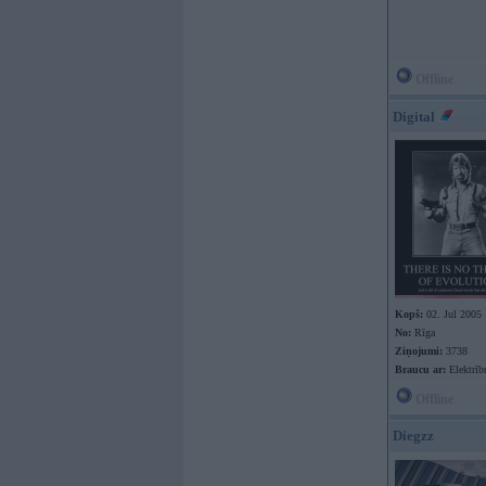
Offline
Digital
Kopš:
02. Jul 2005
No:
Rīga
Ziņojumi:
3738
Braucu ar:
Elektrīb
Offline
Diegzz