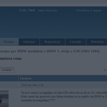
Sveiks,
Viesi!
|
Ceturtdiena, 6. augusts
Ienākt
Reģistrācija
Forums
Galerijas
Reģistrācija
Lietotāji
Meklētājs
kusijas par BMW modeļiem
»
BMW 3. sērija
»
E30 (1982-1994)
 motora cena
Atbildēt
41
Ziņojums
09. May 2008, 15:08
Tā nu ir sanācis ka iegādājos tiri labu E30 cabrio bet nu tik ar 1.8, velme ieli
Kāda varetu but aptuvenā cena šādam dzinējam un ja nopērk citu BMW ar 2.5 
uzmanību lai neiegrābjos?????