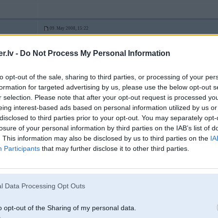
09. May 2008, 15:22
.lv -
Do Not Process My Personal Information
09 May 2008, 15:17:24 Diegzz rakstīja:
Domāju ka ari no E36 derētu vairāk jau intresē ap cik naudiņām vajadzētu
to opt-out of the sale, sharing to third parties, or processing of your per
Promats ka var pārdot un uzreiz paņemt jau ar 2,5 kadu aparātu bet nu be
formation for targeted advertising by us, please use the below opt-out s
r selection. Please note that after your opt-out request is processed y
Bez vanosa 350 Ls, vadi, kompis, gaisa masa mērītājs vēl naudiņa!
eing interest-based ads based on personal information utilized by us or
disclosed to third parties prior to your opt-out. You may separately opt-
losure of your personal information by third parties on the IAB’s list of
. This information may also be disclosed by us to third parties on the
IA
Participants
that may further disclose it to other third parties.
09. May 2008, 15:23
l Data Processing Opt Outs
Sakuma diskus noperc... uz ielas izskatas
o opt-out of the Sharing of my personal data.