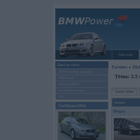
Galvenā
Ziņas un raksti
Forums
»
Dis
BMW modeļu jaunumi
Tēma: 2.5
BMW testi
Mēneša BMW
Sērijveida tūnings
Jauna tēma
Vel...
Autors
Gadījuma bilde
Diegzz