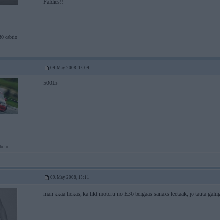
Paldies!!
 cabrio
09. May 2008, 15:09
500Ls
abejo
09. May 2008, 15:11
man kkaa liekas, ka likt motoru no E36 beigaas sanaks leetaak, jo tauta gali