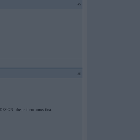
#5
#6
M. DE?!GN - the problem comes first.