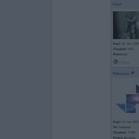
Chief
Kopš:
28. Nov 200
Ziņojumi:
5422
Braucu ar:
Offline
Whazaaa
Kopš:
24. Jun 2004
No:
Saulkrasti
Ziņojumi:
71589
Braucu ar:
metro