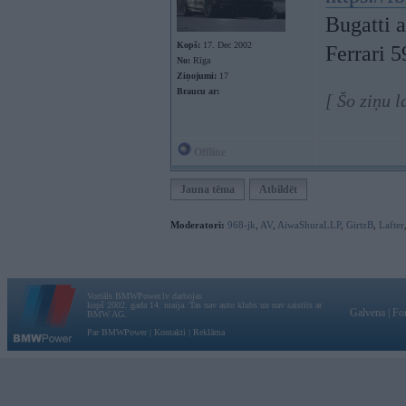
Bugatti 
Kopš:
17. Dec 2002
Ferrari 
No:
Rīga
Ziņojumi:
17
Braucu ar:
[ Šo ziņu 
Offline
Jauna tēma
Atbildēt
Moderatori:
968-jk
,
AV
,
AiwaShuraLLP
,
GirtzB
,
Lafter
Vortāls BMWPower.lv darbojas
kopš 2002. gada 14. maija. Tas nav auto klubs un nav saistīts ar
Galvena
|
Fo
BMW AG.
Par BMWPower
|
Kontakti
|
Reklāma