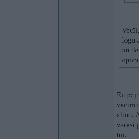
Vecīt
logu a
un de
oponē
Eu pajo
vecim t
alinu. 
varesi 
tur.