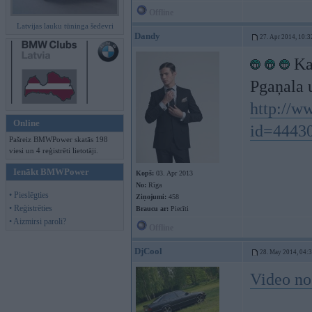
Offline
Latvijas lauku tūninga šedevri
Dandy
27. Apr 2014, 10:3
Kaz
Pgaņala 
http://ww
Online
id=4443
Pašreiz BMWPower skatās 198
viesi un 4 reģistrēti lietotāji.
Ienākt BMWPower
Kopš:
03. Apr 2013
No:
Rīga
• Pieslēgties
Ziņojumi:
458
• Reģistrēties
Braucu ar:
Piecīti
• Aizmirsi paroli?
Offline
DjCool
28. May 2014, 04:
Video no