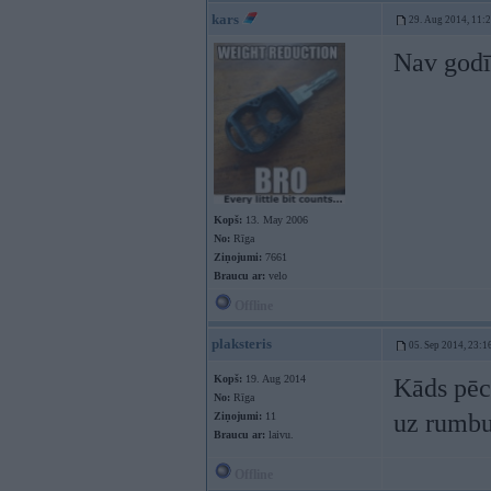
kars
29. Aug 2014, 11:
Nav godī
Kopš:
13. May 2006
No:
Rīga
Ziņojumi:
7661
Braucu ar:
velo
Offline
plaksteris
05. Sep 2014, 23:1
Kopš:
19. Aug 2014
Kāds pēc
No:
Rīga
uz rumb
Ziņojumi:
11
Braucu ar:
laivu.
Offline