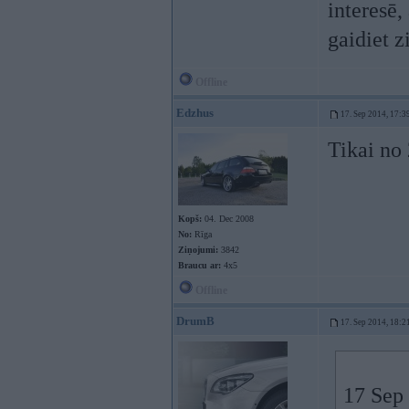
interesē,
gaidiet z
Offline
Edzhus
17. Sep 2014, 17:3
Tikai no
Kopš:
04. Dec 2008
No:
Rīga
Ziņojumi:
3842
Braucu ar:
4x5
Offline
DrumB
17. Sep 2014, 18:2
17 Sep 