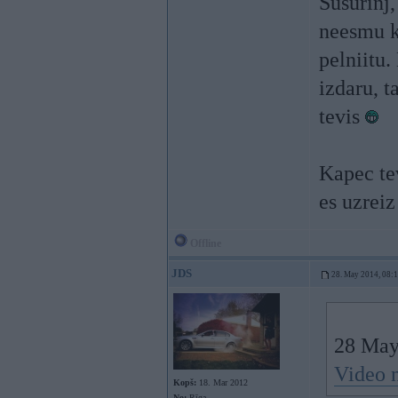
Susurinj,
neesmu ka
pelniitu.
izdaru, t
tevis
Kapec te
es uzrei
Offline
JDS
28. May 2014, 08:
28 May 
Video 
Kopš:
18. Mar 2012
No:
Rīga