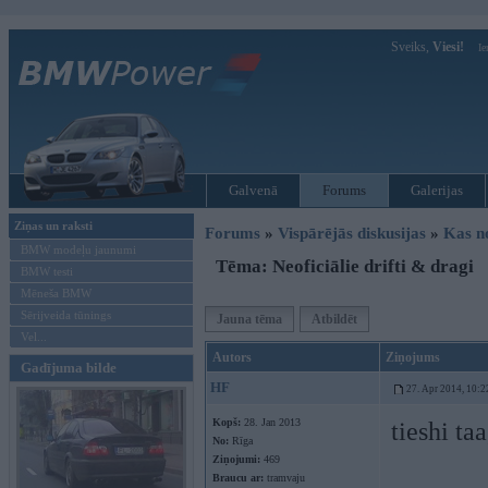
Sveiks,
Viesi!
Ie
Galvenā
Forums
Galerijas
Ziņas un raksti
Forums
»
Vispārējās diskusijas
»
Kas no
BMW modeļu jaunumi
Tēma: Neoficiālie drifti & dragi
BMW testi
Mēneša BMW
Sērijveida tūnings
Jauna tēma
Atbildēt
Vel...
Autors
Ziņojums
Gadījuma bilde
HF
27. Apr 2014, 10:2
Kopš:
28. Jan 2013
tieshi ta
No:
Rīga
Ziņojumi:
469
Braucu ar:
tramvaju