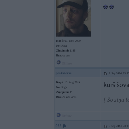
Kopš:
03. Nov 2009
No:
Rīga
Ziņojumi:
1145
Braucu ar:
Offline
plaksteris
12. Sep 2014, 15:1
Kopš:
19. Aug 2014
kurš šov
No:
Rīga
Ziņojumi:
11
Braucu ar:
laivu.
[ Šo ziņu l
Offline
968-jk
12. Sep 2014, 23:1