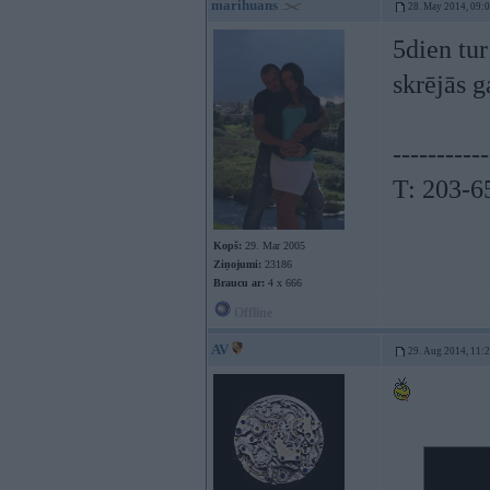
marihuans
28. May 2014, 09:
5dien tu
skrējās g
-----------
T: 203-6
Kopš:
29. Mar 2005
Ziņojumi:
23186
Braucu ar:
4 x 666
Offline
AV
29. Aug 2014, 11: