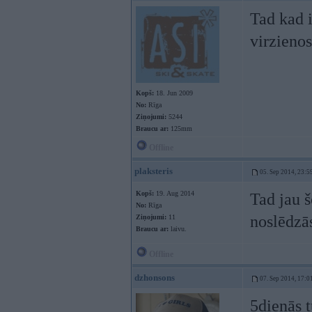
Tad kad i
virzieno
Kopš:
18. Jun 2009
No:
Rīga
Ziņojumi:
5244
Braucu ar:
125mm
Offline
plaksteris
05. Sep 2014, 23:5
Kopš:
19. Aug 2014
Tad jau š
No:
Rīga
noslēdzās
Ziņojumi:
11
Braucu ar:
laivu.
Offline
dzhonsons
07. Sep 2014, 17:0
5dienās t