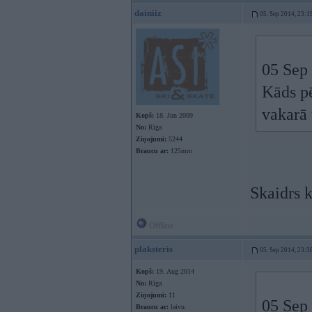
dainiiz
05. Sep 2014, 23:1
05 Sep 
Kāds pē
vakarā
Kopš:
18. Jun 2009
No:
Rīga
Ziņojumi:
5244
Braucu ar:
125mm
Skaidrs k
Offline
plaksteris
05. Sep 2014, 23:3
Kopš:
19. Aug 2014
No:
Rīga
Ziņojumi:
11
05 Sep 
Braucu ar:
laivu.