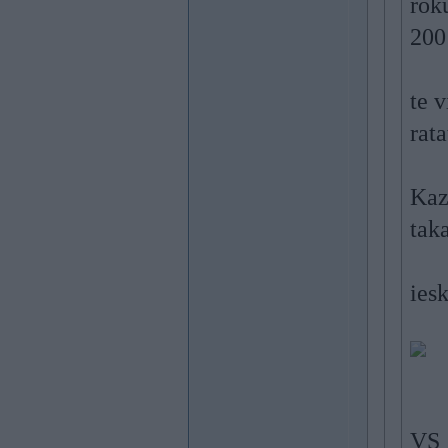
rok
200
te 
rata
Kaz
tak
ies
VS