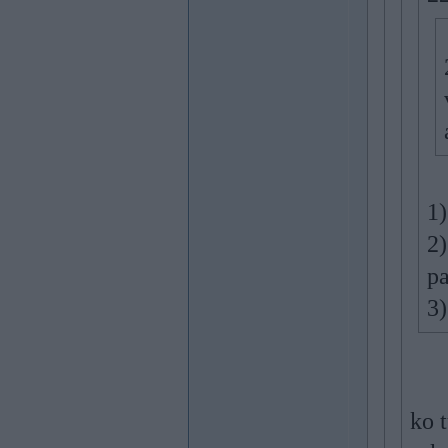
1)
2)
pa
3)
ko t