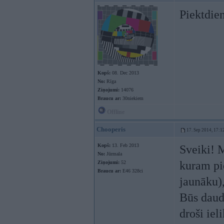
Piektdien
Kopš:
08. Dec 2013
No:
Rīga
Ziņojumi:
14076
Braucu ar:
30niekiem
Offline
Chooperis
17. Sep 2014, 17:1
Kopš:
13. Feb 2013
Sveiki! M
No:
Jūrmala
kuram pi
Ziņojumi:
52
Braucu ar:
E46 328ci
jaunāku),
Būs daud
droši iel