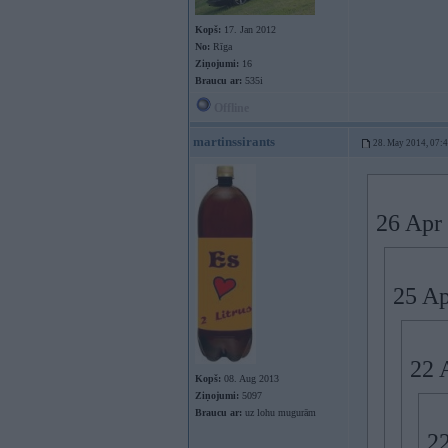
Kopš:
17. Jan 2012
No:
Rīga
Ziņojumi:
16
Braucu ar:
535i
Offline
martinssirants
28. May 2014, 07:
26 Apr 
25 Ap
22 
Kopš:
08. Aug 2013
Ziņojumi:
5097
Braucu ar:
uz lohu mugurām
22