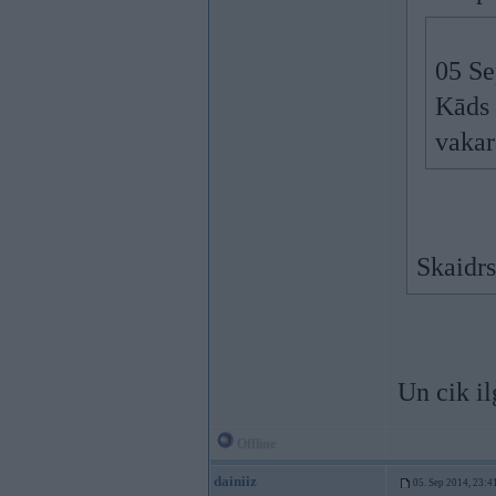
05 Se
Kāds 
vaka
Skaidrs 
Un cik i
Offline
dainiiz
05. Sep 2014, 23:4