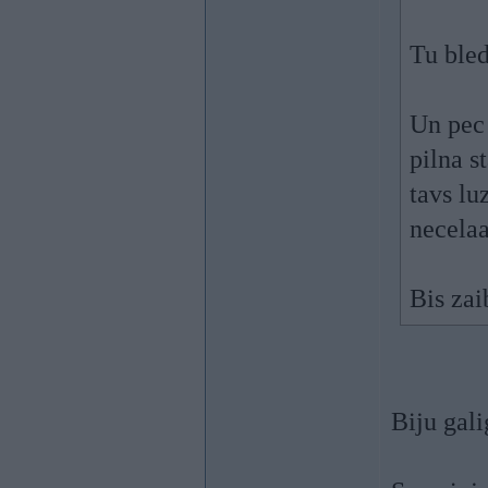
Tu bled
Un pec 
pilna s
tavs lu
necelaa
Bis zai
Biju gali