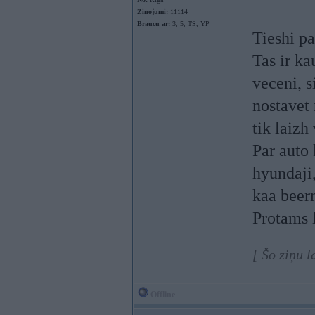
Ziņojumi:
11114
Braucu ar:
3, 5, TS, YP
Tieshi p
Tas ir k
veceni, s
nostavet 
tik laizh
Par auto 
hyundaji,
kaa beer
Protams l
[ Šo ziņu 
Offline