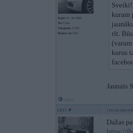
Sveiki!
kuram p
Kopš:
02. Jul 2009
jaunāku
No:
Cēsis
Ziņojumi:
12185
rīt. Bū
Braucu ar:
325i
(varam 
kurus t
faceboo
Jaunais 
Offline
CP17
01. Dec 2020, 16:4
Dažas pa
https://