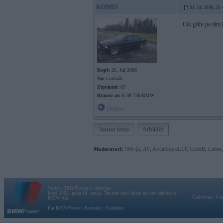
KOMIS
31. Jul 2008, 20
Cik gribi pa tā
Kopš:
26. Jul 2008
No:
Limbaži
Ziņojumi:
65
Braucu ar:
E-38 730-BMW
Offline
Jauna tēma
Atbildēt
Moderatori:
968-jk
,
AV
,
AiwaShuraLLP
,
GirtzB
,
Lafter
Vortāls BMWPower.lv darbojas
kopš 2002. gada 14. maija. Tas nav auto klubs un nav saistīts ar
Galvena
|
Fo
BMW AG.
Par BMWPower
|
Kontakti
|
Reklāma