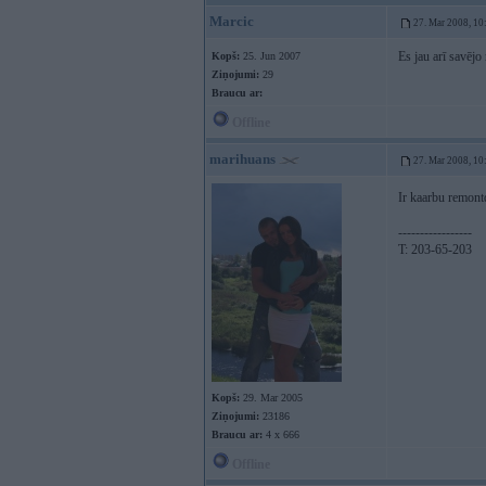
Marcic
27. Mar 2008, 10
Es jau arī savējo 
Kopš:
25. Jun 2007
Ziņojumi:
29
Braucu ar:
Offline
marihuans
27. Mar 2008, 10
Ir kaarbu remont
-----------------
T: 203-65-203
Kopš:
29. Mar 2005
Ziņojumi:
23186
Braucu ar:
4 x 666
Offline