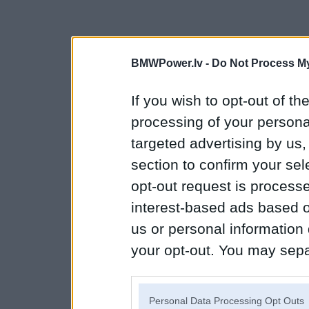
BMWPower.lv -
Do Not Process My
If you wish to opt-out of the
processing of your personal
targeted advertising by us
section to confirm your sel
opt-out request is proces
interest-based ads based o
us or personal information d
your opt-out. You may separ
disclosure of your personal
IAB’s list of downstream pa
Personal Data Processing Opt Outs