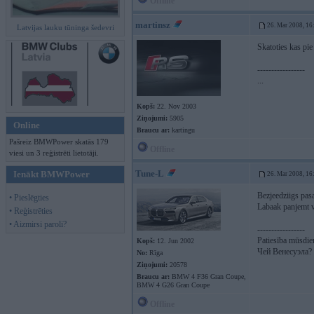
Offline
martinsz
26. Mar 2008, 16
Latvijas lauku tūninga šedevri
Skatoties kas pie 
-----------------
...
Kopš:
22. Nov 2003
Ziņojumi:
5905
Online
Braucu ar:
kartingu
Pašreiz BMWPower skatās 179
Offline
viesi un 3 reģistrēti lietotāji.
Tune-L
Ienākt BMWPower
26. Mar 2008, 16
Bezjeedziigs pas
• Pieslēgties
Labaak panjemt v
• Reģistrēties
• Aizmirsi paroli?
-----------------
Patiesība mūsdien
Kopš:
12. Jun 2002
Чей Венесуэла?
No:
Rīga
Ziņojumi:
20578
Braucu ar:
BMW 4 F36 Gran Coupe,
BMW 4 G26 Gran Coupe
Offline