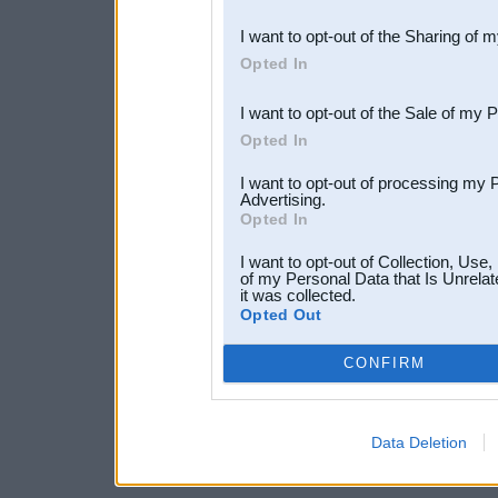
also be disclosed by us to 
I want to opt-out of the Sharing of 
Downstream Participants
th
Opted In
third parties.
I want to opt-out of the Sale of my 
Opted In
I want to opt-out of processing my 
Advertising.
Opted In
I want to opt-out of Collection, Use
of my Personal Data that Is Unrelat
it was collected.
Opted Out
CONFIRM
Data Deletion