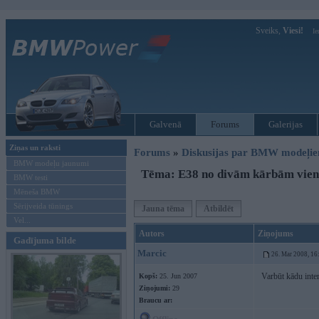
Sveiks,
Viesi!
Ie
Galvenā
Forums
Galerijas
Ziņas un raksti
Forums
»
Diskusijas par BMW modeļi
BMW modeļu jaunumi
Tēma: E38 no divām kārbām vie
BMW testi
Mēneša BMW
Sērijveida tūnings
Jauna tēma
Atbildēt
Vel...
Autors
Ziņojums
Gadījuma bilde
Marcic
26. Mar 2008, 16
Varbūt kādu inter
Kopš:
25. Jun 2007
Ziņojumi:
29
Braucu ar: