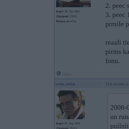
2. peec 
Kopš:
28. Oct 2002
3. peec 
Ziņojumi:
13015
Braucu ar:
eFku
prmile p
reaali t
pirms ka
fonu.
Offline
sasha_belijs
05. Feb 2008, 11
2008-0
un run
Kopš:
05. Sep 2006
puilnii
Ziņojumi:
20315