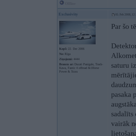
Offline
Exclusivity
05. Feb 2008, 12
Par šo t
Detektor
Kopš:
22. Dec 2006
Alkometr
No:
Rīga
Ziņojumi:
4444
saturu i
Braucu ar:
Ducati Panigale, Track-
Kawa, Fantic 4 offroad &1Horse
Power & Xxxx
mērītāji
daudzumu
pasaka p
augstāka
sadalīts
vairāk n
lietošana