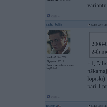
variantu
Offline
sasha_belijs
05. Feb 2008, 11
2008-0
24h me
Kopš:
05. Sep 2006
Ziņojumi:
20315
+1, čali
Braucu ar:
nošautu musaru
bagāžniekā
nākamajā
lopiski)
pāri 1 p
Offline
hasans
05. Feb 2008, 11