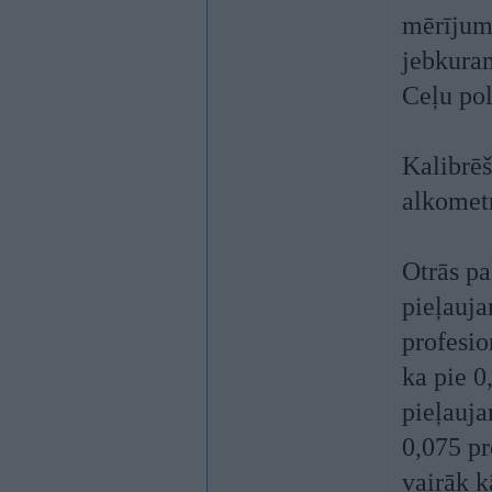
mērījuma
jebkuram
Ceļu pol
Kalibrēš
alkometr
Otrās pa
pieļauj
profesio
ka pie 0
pieļauja
0,075 p
vairāk k