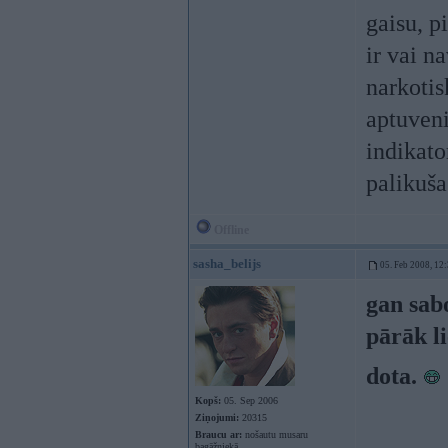
gaisu, p
ir vai n
narkotis
aptuveni
indikato
palikuša
Offline
sasha_belijs
05. Feb 2008, 12
gan sabo
pārāk li
dota.
Kopš:
05. Sep 2006
Ziņojumi:
20315
Braucu ar:
nošautu musaru
bagāžniekā