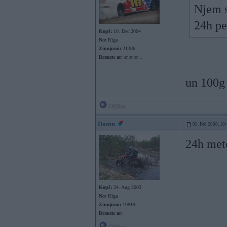
Njem s
24h pe
Kopš:
10. Dec 2004
No:
Rīga
Ziņojumi:
21386
Braucu ar:
ar ar ar ..
un 100g
Offline
Damn
05. Feb 2008, 10
24h meto
Kopš:
24. Aug 2003
No:
Rīga
Ziņojumi:
10819
Braucu ar: