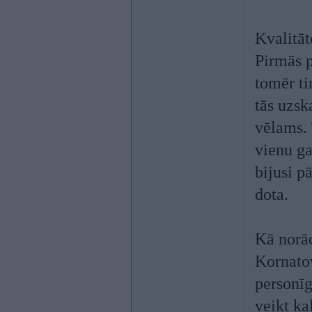
Kvalitāt
Pirmās p
tomēr ti
tās uzsk
vēlams. 
vienu ga
bijusi p
dota.
Kā norād
Kornatov
personīg
veikt ka