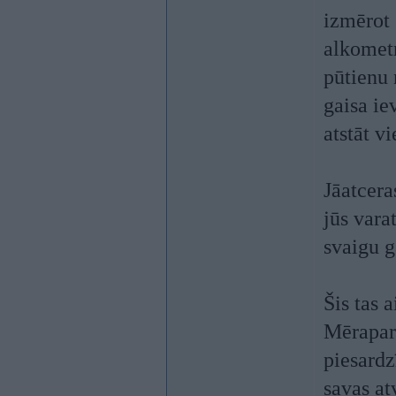
izmērot 
alkometr
pūtienu 
gaisa ie
atstāt v
Jāatcera
jūs vara
svaigu g
Šis tas
Mēraparā
piesardz
savas at