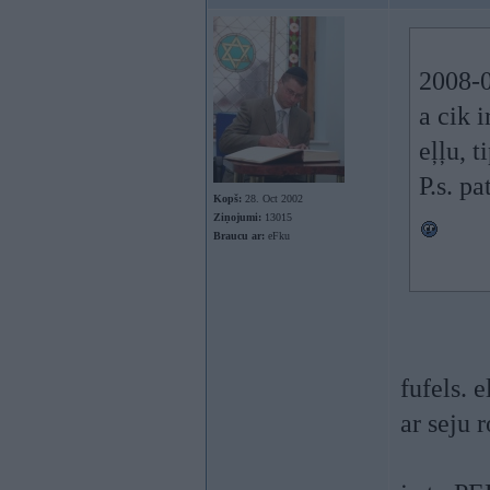
2008-0
a cik i
eļļu, 
P.s. p
Kopš:
28. Oct 2002
Ziņojumi:
13015
Braucu ar:
eFku
fufels. 
ar seju 