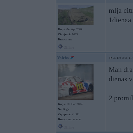
mlja cit
1dienaa 
Kopš:
04. Apr 2004
Ziņojumi:
7699
Braucu ar:
Offline
Valcha
05. Feb 2008, 11
Man dra
dienas v
2 promile
Kopš:
10. Dec 2004
No:
Rīga
Ziņojumi:
21386
Braucu ar:
ar ar ar ..
Offline