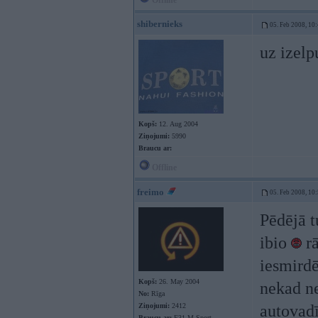
Offline
shibernieks
05. Feb 2008, 10
uz izelp
Kopš:
12. Aug 2004
Ziņojumi:
5990
Braucu ar:
Offline
freimo
05. Feb 2008, 10
Pēdējā t
ibio
rā
iesmirdē
Kopš:
26. May 2004
nekad n
No:
Rīga
Ziņojumi:
2412
autovadī
Braucu ar:
F31 M-Sport