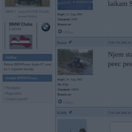
laikam S
BMW 7. sērija E65/E66 Facelift
Kopš:
12. Aug 2004
(preses bildes)
Ziņojumi:
5990
Braucu ar:
Offline
Damn
05. Feb 2008, 10
Njem sta
Online
peec pe
Pašreiz BMWPower skatās 97 viesi
un 1 reģistrēti lietotāji.
Ienākt BMWPower
Kopš:
24. Aug 2003
No:
Rīga
• Pieslēgties
Ziņojumi:
10819
• Reģistrēties
Braucu ar:
• Aizmirsi paroli?
Offline
Kiddy
05. Feb 2008, 10