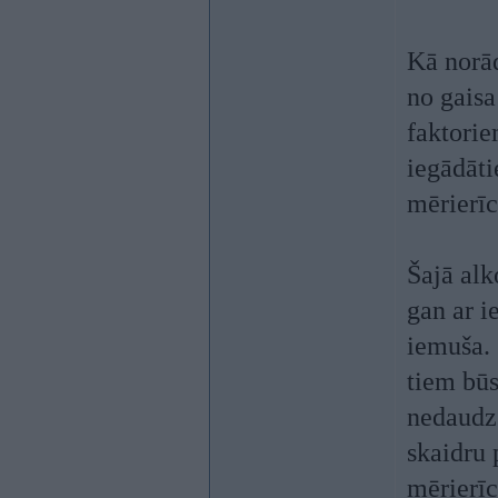
Kā norād
no gaisa
faktorie
iegādāti
mērierīc
Šajā al
gan ar i
iemuša. 
tiem būs
nedaudz 
skaidru 
mērierīc