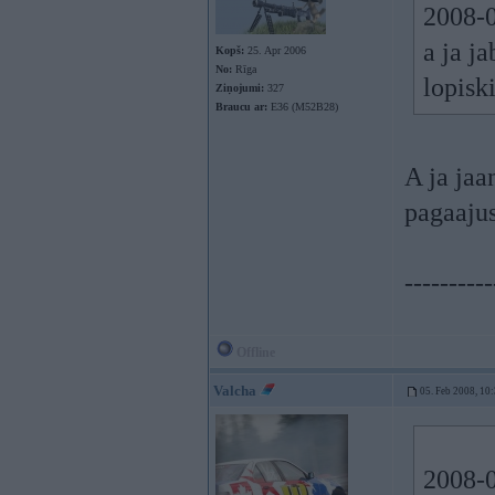
2008-0
a ja j
Kopš:
25. Apr 2006
No:
Rīga
lopisk
Ziņojumi:
327
Braucu ar:
E36 (M52B28)
A ja jaa
pagaaju
----------
Offline
Valcha
05. Feb 2008, 10
2008-0