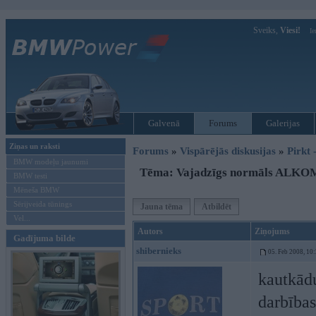
Sveiks,
Viesi!
Ie
Galvenā
Forums
Galerijas
Ziņas un raksti
Forums
»
Vispārējās diskusijas
»
Pirkt 
BMW modeļu jaunumi
Tēma: Vajadzīgs normāls ALK
BMW testi
Mēneša BMW
Sērijveida tūnings
Jauna tēma
Atbildēt
Vel...
Autors
Ziņojums
Gadījuma bilde
shibernieks
05. Feb 2008, 10
kautkādu
darbības