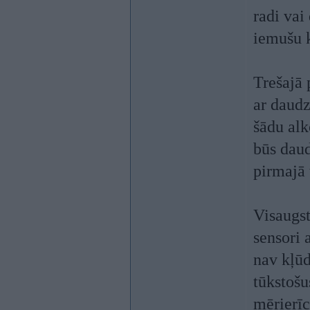
radi vai
iemušu 
Trešajā 
ar daudz
šādu alk
būs daud
pirmajā 
Visaugst
sensori 
nav kļūd
tūkstošu
mērierīc