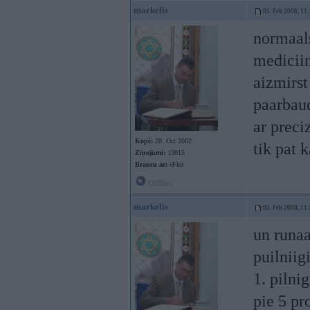
markelis
05. Feb 2008, 11
normaals
mediciin
aizmirst
paarbaud
ar preci
Kopš:
28. Oct 2002
tik pat 
Ziņojumi:
13015
Braucu ar:
eFku
Offline
markelis
05. Feb 2008, 11
un runaa
puilniig
1. pilni
pie 5 p