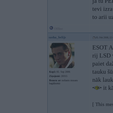
ja tu PE
tevi izr
to arii u
Offline
sasha_belijs
05. Feb 2008, 12
ESOT A
rij LSD
paiet da
tauku š
Kopš:
05. Sep 2006
Ziņojumi:
20315
nāk lau
Braucu ar:
nošautu musaru
bagāžniekā
it k
[ This me