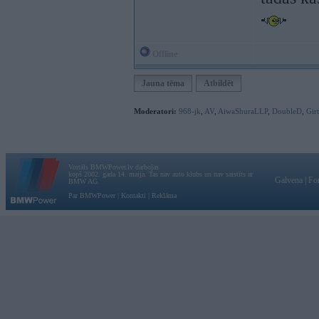
Offline
Jauna tēma
Atbildēt
Moderatori:
968-jk
,
AV
,
AiwaShuraLLP
,
DoubleD
,
Gir
Vortāls BMWPower.lv darbojas
kopš 2002. gada 14. maija. Tas nav auto klubs un nav saistīts ar
Galvena
|
Fo
BMW AG.
Par BMWPower
|
Kontakti
|
Reklāma