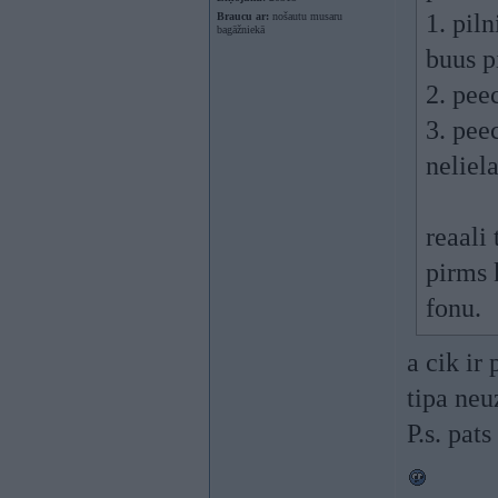
1. pil
Braucu ar:
nošautu musaru
bagāžniekā
buus p
2. pee
3. pee
neliel
reaali 
pirms 
fonu.
a cik ir 
tipa ne
P.s. pat