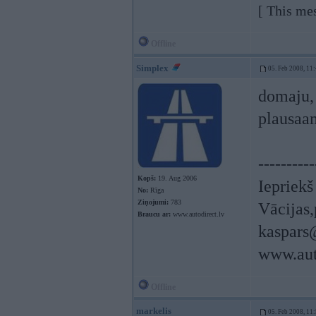
[ This me
Offline
Simplex
05. Feb 2008, 11
domaju, 
plausaa
----------
Kopš:
19. Aug 2006
Iepriek
No:
Rīga
Ziņojumi:
783
Vācijas,
Braucu ar:
www.autodirect.lv
kaspars
www.aut
Offline
markelis
05. Feb 2008, 11