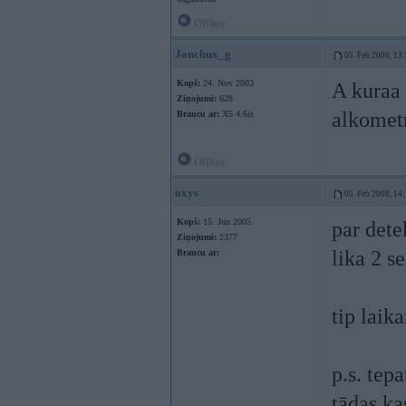
Offline
Janchux_g
05. Feb 2008, 13
Kopš:
24. Nov 2003
A kuraa 
Ziņojumi:
628
alkometr
Braucu ar:
X5 4.6is
Offline
oxys
05. Feb 2008, 14
Kopš:
15. Jun 2005
par dete
Ziņojumi:
2377
lika 2 s
Braucu ar:
tip laik
p.s. tep
tādas ka