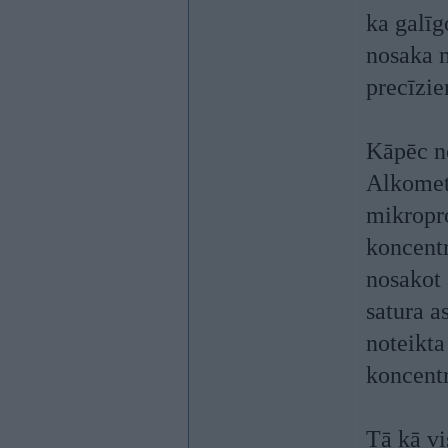
ka galīg
nosaka m
precīzi
Kāpēc n
Alkometr
mikropr
koncentr
nosakot 
satura a
noteikta
koncentr
Tā kā vi