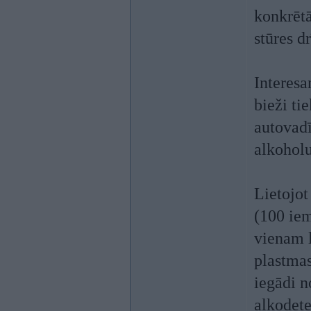
konkrētā
stūres d
Interesa
bieži ti
autovadī
alkohol
Lietojot
(100 iem
vienam 
plastmas
iegādi n
alkodete