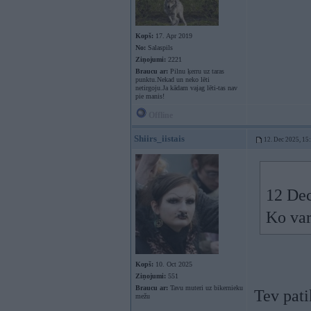
Kopš:
17. Apr 2019
No:
Salaspils
Ziņojumi:
2221
Braucu ar:
Pilnu ķerru uz taras
punktu.Nekad un neko lēti
netirgoju.Ja kādam vajag lēti-tas nav
pie manis!
Offline
Shiirs_iistais
12. Dec 2025, 15
12 Dec
Ko var
Kopš:
10. Oct 2025
Ziņojumi:
551
Braucu ar:
Tavu muteri uz bikernieku
Tev pati
mežu