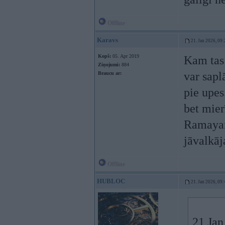
Offline
Karavs
21. Jan 2026, 09:
Kopš:
05. Apr 2019
Kam tas 
Ziņojumi:
884
var sap
Braucu ar:
pie upes
bet mier
Ramayana
jāvalkāj
Offline
HUBLOC
21. Jan 2026, 09:
21 Jan