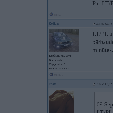
Par LT/P
Offline
Koljan
09. Sep 2025, 10
LT/PL u
pārbaude
minūtes
Kopš:
21. May 2004
No:
Sigulda
Ziņojumi:
417
Braucu ar:
RR-83
Offline
Poox
09. Sep 2025, 12
09 Sep
LT/PL 