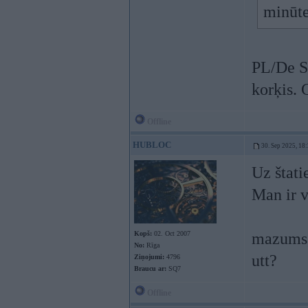
minūte
PL/De Sv
korķis. 
Offline
HUBLOC
30. Sep 2025, 18
Uz štati
Man ir v
Kopš:
02. Oct 2007
mazums, 
No:
Rīga
utt?
Ziņojumi:
4796
Braucu ar:
SQ7
Offline