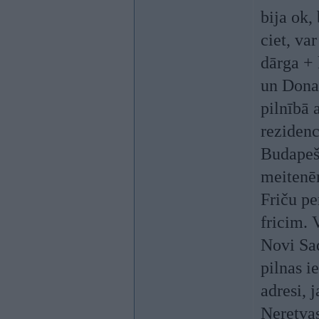
bija ok,
ciet, va
dārga + 
un Donav
pilnībā 
rezidenc
Budapešt
meitenēm
Friču pe
fricim. 
Novi Sad
pilnas i
adresi, 
Neretva