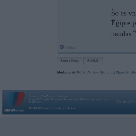
Šo es vn
Ēģipte p
naudas
Offline
Jauna tēma
Atbildēt
Moderatori:
968-jk
,
AV
,
AiwaShuraLLP
,
BigArchi
,
Gir
Vortāls BMWPower.lv darbojas
kopš 2002. gada 14. maija. Tas nav auto klubs un nav saistīts ar
Galvena
|
Fo
BMW AG.
Par BMWPower
|
Kontakti
|
Reklāma