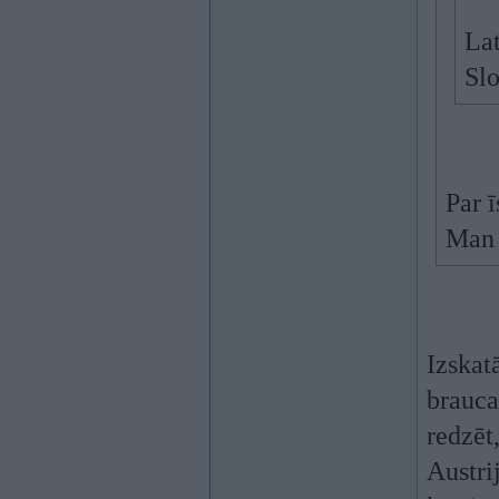
Lat
Slo
Par 
Man 
Izskat
brauca
redzēt
Austri