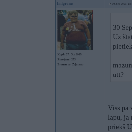
Imigrants
30. Sep 2025, 18
30 Sep
Uz šta
pietie
Kopš:
27. Oct 2015
Ziņojumi:
253
mazums
Braucu ar:
Zaļu auto
utt?
Viss pa 
lapu, ja
priekš 