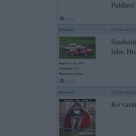
Paldies!
Offline
Belluuns
08. Dec 2025, 12
Sinsheim
labs. Ho
Kopš:
16. Jun 2007
Ziņojumi:
9717
Braucu ar:
quattro
Offline
michals1
12. Dec 2025, 13
Ko varat