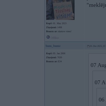
"meklēju
Kopš:
01. May 2023
Ziņojumi:
1498
Braucu ar:
skatuve viens!
Offline
bum_bumz
05. Dec 2025, 22
Kopš:
05. Jan 2006
Ziņojumi:
7630
Braucu ar:
E34
07 Au
07 A
06