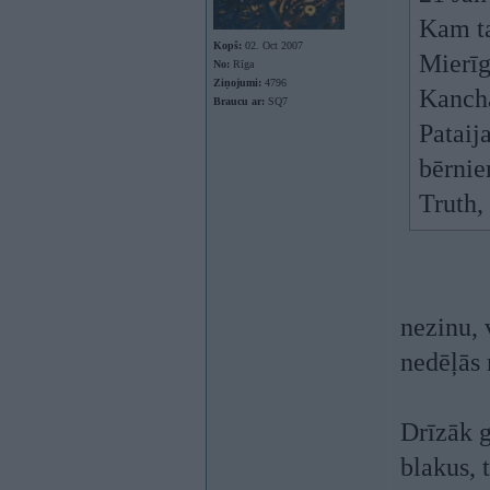
Kam ta
Kopš:
02. Oct 2007
Mierīg
No:
Rīga
Ziņojumi:
4796
Kancha
Braucu ar:
SQ7
Pataij
bērnie
Truth,
nezinu, 
nedēļās 
Drīzāk g
blakus, 