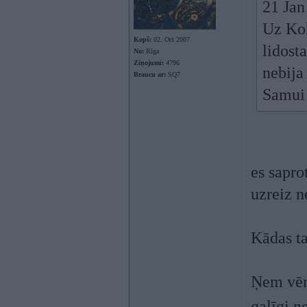
21 Jan
Uz Koh
Kopš:
02. Oct 2007
lidost
No:
Rīga
Ziņojumi:
4796
nebija
Braucu ar:
SQ7
Samui 
es sapro
uzreiz n
Kādas ta
Ņem vēr
galīgi n