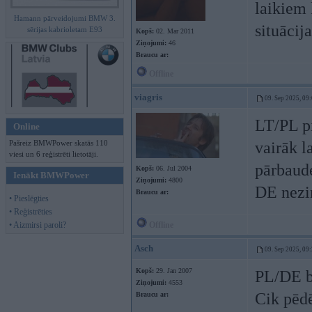
laikiem 
Hamann pārveidojumi BMW 3.
situācij
sērijas kabrioletam E93
Kopš:
02. Mar 2011
Ziņojumi:
46
Braucu ar:
Offline
viagris
09. Sep 2025, 09
LT/PL p
Online
Pašreiz BMWPower skatās 110
vairāk l
viesi un 6 reģistrēti lietotāji.
pārbau
Kopš:
06. Jul 2004
Ienākt BMWPower
Ziņojumi:
4800
DE nezin
Braucu ar:
• Pieslēgties
• Reģistrēties
• Aizmirsi paroli?
Offline
Asch
09. Sep 2025, 09
Kopš:
29. Jan 2007
PL/DE br
Ziņojumi:
4553
Cik pēdē
Braucu ar: