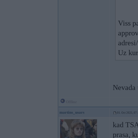
Viss p
approv
adresi
Uz kur
Nevada 
Offline
martins_usars
01. Oct 2025, 07
kad TSA 
prasa, k