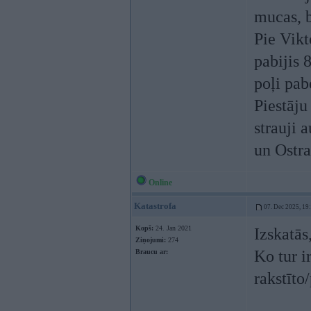
mucas, b
Pie Vikt
pabijis 
poļi pab
Piestāj
strauji 
un Ostra
Online
Katastrofa
07. Dec 2025, 19
Kopš:
24. Jan 2021
Izskatās
Ziņojumi:
274
Ko tur i
Braucu ar:
rakstīto