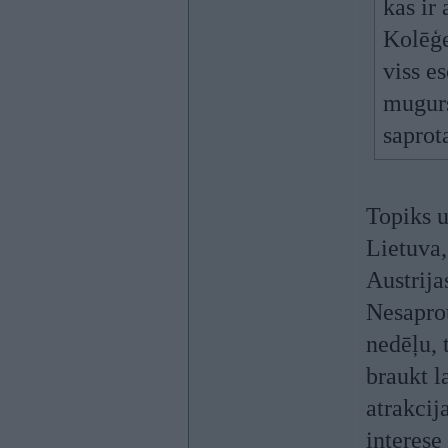
kas ir
Kolēģe
viss e
mugurs
saprot
Topiks u
Lietuva,
Austrija
Nesaprot
nedēļu, 
braukt l
atrakcija
interese