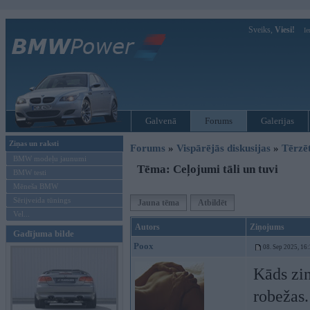
Sveiks,
Viesi!
Ie
Galvenā
Forums
Galerijas
Ziņas un raksti
Forums
»
Vispārējās diskusijas
»
Tērzē
BMW modeļu jaunumi
Tēma: Ceļojumi tāli un tuvi
BMW testi
Mēneša BMW
Sērijveida tūnings
Jauna tēma
Atbildēt
Vel...
Autors
Ziņojums
Gadījuma bilde
Poox
08. Sep 2025, 16
Kāds zi
robežas.