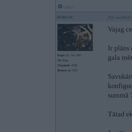
Offline
HUBLOC
21. Jan 2026, 07:
Vajag ce
Ir plāns
Kopš:
02. Oct 2007
gala mēr
No:
Rīga
Ziņojumi:
4796
Braucu ar:
SQ7
Savukārt
konfigu
summā 7
Tātad e