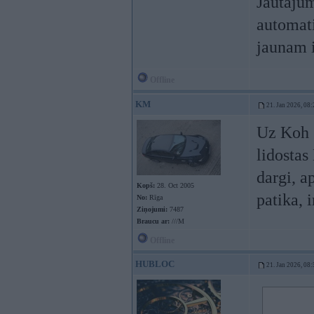
Jautājum
automati
jaunam 
Offline
KM
21. Jan 2026, 08:
Uz Koh S
lidostas
dargi, a
Kopš:
28. Oct 2005
patika, i
No:
Rīga
Ziņojumi:
7487
Braucu ar:
///M
Offline
HUBLOC
21. Jan 2026, 08: