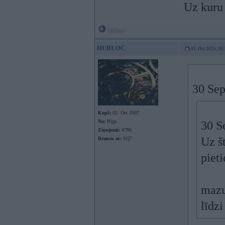
Uz kuru 
Offline
HUBLOC
01. Oct 2025, 06
30 Sep
Kopš:
02. Oct 2007
No:
Rīga
30 S
Ziņojumi:
4796
Uz š
Braucu ar:
SQ7
pieti
mazu
līdzi