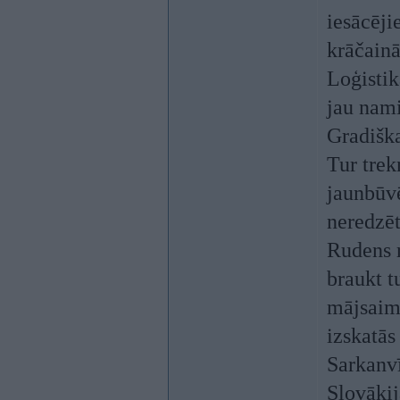
iesācēji
krāčainā
Loģistik
jau nami
Gradiška
Tur trek
jaunbūvē
neredzēti
Rudens r
braukt t
mājsaimn
izskatā
Sarkanvī
Slovākij