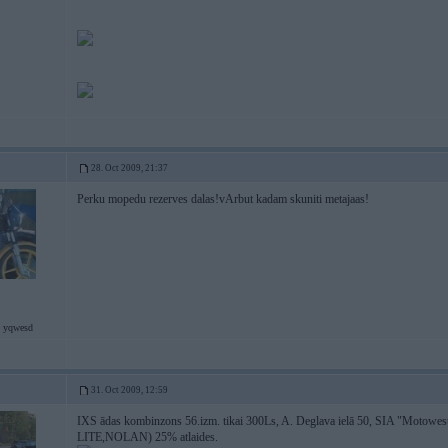
28. Oct 2009, 21:37
Perku mopedu rezerves dalas!vArbut kadam skuniti metajaas!
g yqwesd
31. Oct 2009, 12:59
IXS ādas kombinzons 56.izm. tikai 300Ls, A. Deglava ielā 50, SIA "Motowest
LITE,NOLAN) 25% atlaides.