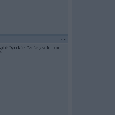
#142
ūde, Dynatek čips, Twin Air gaisa filtrs, motora
5".