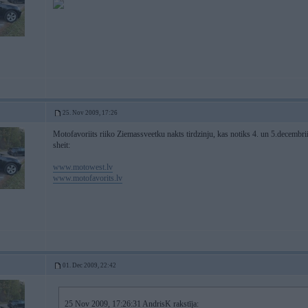
25. Nov 2009, 17:26
Motofavoriits riiko Ziemassveetku nakts tirdzinju, kas notiks 4. un 5.decembrii
sheit:
www.motowest.lv
www.motofavorits.lv
01. Dec 2009, 22:42
25 Nov 2009, 17:26:31 AndrisK rakstīja: