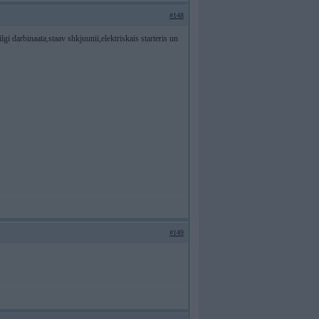
#148
i darbinaata,staav shkjuunii,elektriskais starteris un
#149