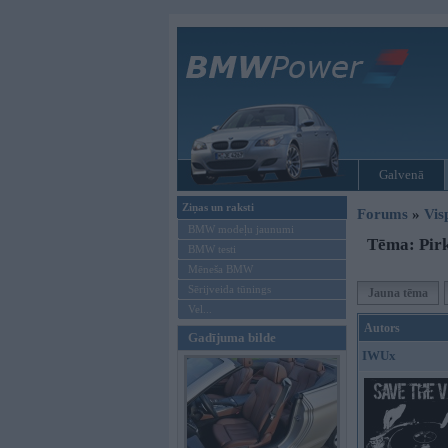
Galvenā
Ziņas un raksti
Forums
»
Vis
BMW modeļu jaunumi
Tēma: Pirk
BMW testi
Mēneša BMW
Sērijveida tūnings
Jauna tēma
Vel...
Autors
Gadījuma bilde
IWUx