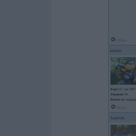
Offline
mikins
Kopš:
03. Apr 2007
Ziņojumi:
80
Braucu ar:
zingjan
Offline
AndrisK