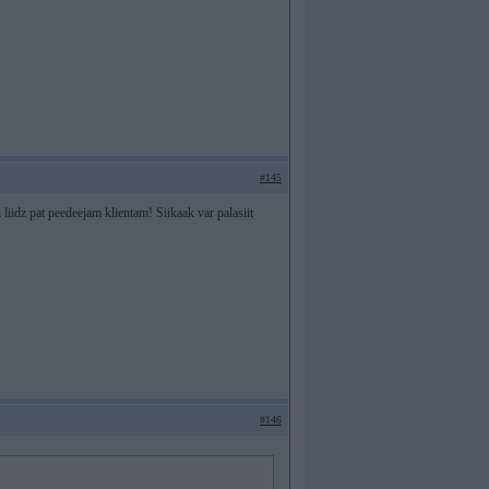
#145
 liidz pat peedeejam klientam! Siikaak var palasiit
#146