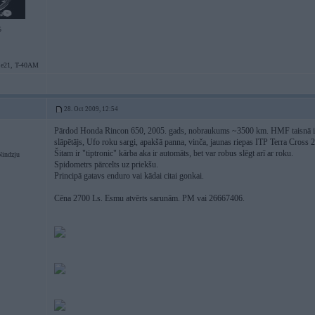
5
 e21, T-40AM
28. Oct 2009, 12:54
Pārdod Honda Rincon 650, 2005. gads, nobraukums ~3500 km. HMF taisnā izpl
slāpētājs, Ufo roku sargi, apakšā panna, vinča, jaunas riepas ITP Terra Cross 2
Šitam ir "tiptronic" kārba aka ir automāts, bet var robus slēgt arī ar roku.
Nindzju
Spidometrs pārcelts uz priekšu.
Principā gatavs enduro vai kādai citai gonkai.
Cēna 2700 Ls. Esmu atvērts sarunām. PM vai 26667406.