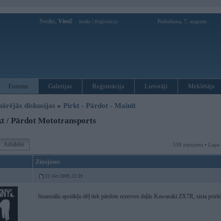
Sveiks,
Viesi!
|
Piektdiena, 7. augusts
Ienākt
Reģistrācija
Forums
Galerijas
Reģistrācija
Lietotāji
Meklētājs
pārējās diskusijas
»
Pirkt - Pārdot - Mainīt
t / Pārdot Mototransports
Atbildēt
538 ziņojumi • Lapa
Ziņojums
22. Oct 2009, 22:39
finansiālu apstākļu dēļ tiek pārdots rezerves daļās Kawasaki ZX7R, sista priek