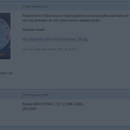
08. Jan 2010, 16:33
Paardod divas Tulas,viena ar visiem papiiriem un numuru,labaa staavoklii,nav ilg
viss kaa pienaakas un veel viena rezerves daljaam,ejosha.
Izskataas shaadi:
http://digilander.libero.it/cuoccimix/tula_200.jpg
[ Šo ziņu laboja e34, 08 Jan 2010, 16:35:02 ]
/KTM 1290
09. Jan 2010, 18:26
Pārdod BMW F650GS, EZ 12.2006 3200Ls
29212666