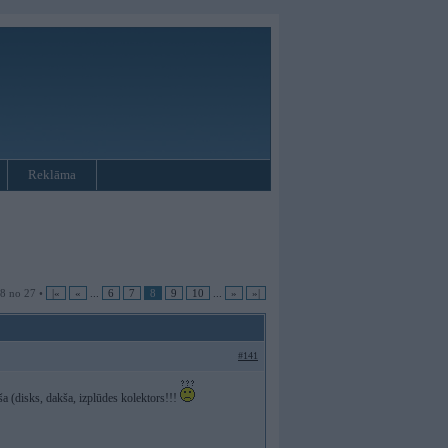
Reklāma
 8 no 27 •
|«
«
...
6
7
8
9
10
...
»
»|
#141
ša (disks, dakša, izplūdes kolektors!!!