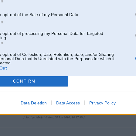
In
o opt-out of the Sale of my Personal Data.
In
to opt-out of processing my Personal Data for Targeted
ing.
In
o opt-out of Collection, Use, Retention, Sale, and/or Sharing
ersonal Data that Is Unrelated with the Purposes for which it
lected.
Out
CONFIRM
Data Deletion
Data Access
Privacy Policy
Spied uz bildes, lai redzētu pilnā izmērā (640x480)
[ Šo ziņu laboja Virzins, 08 Jan 2010, 16:17:49 ]