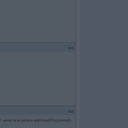
#143
#144
" salonā, kā arī pārējiem apģērbiem(IXS),ķiverēm(X-