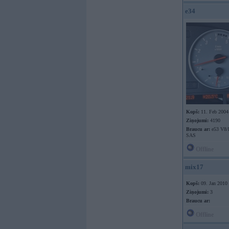
e34
Kopš:
11. Feb 2004
Ziņojumi:
4190
Braucu ar:
e53 V8
SAS
Offline
mix17
Kopš:
09. Jan 2010
Ziņojumi:
3
Braucu ar:
Offline