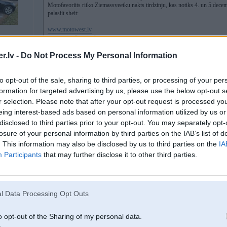
Motofavoriits riiko Ziemassveetku nakts tirdzinju, kas notiks 4. un 5.decem
palasiit sheit:
www.motowest.lv
www.motofavorits.lv
.lv -
Do Not Process My Personal Information
to opt-out of the sale, sharing to third parties, or processing of your per
formation for targeted advertising by us, please use the below opt-out s
r selection. Please note that after your opt-out request is processed y
08. Jan 2010, 16:14
eing interest-based ads based on personal information utilized by us or
disclosed to third parties prior to your opt-out. You may separately opt-
Pardodu Hondu crf 450x 2006.gada, ideala stavokli, veikta apkope mocis sagat
nav dzits pa gonkam, pedejo pusotru gadu laika vispar tikkai paris reizes izbra
losure of your personal information by third parties on the IAB’s list of
CENA: 2000Ls
. This information may also be disclosed by us to third parties on the
IA
MOB.TEL:. 27064688
Participants
that may further disclose it to other third parties.
l Data Processing Opt Outs
1 ktm exc450
o opt-out of the Sharing of my personal data.