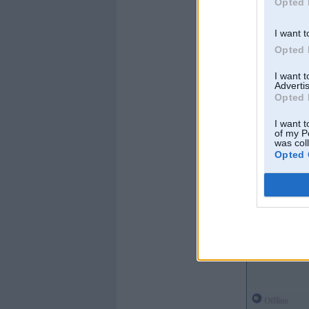
Opted 
I want t
Opted 
I want 
Advertis
Opted 
I want t
of my P
was col
Opted 
Offline