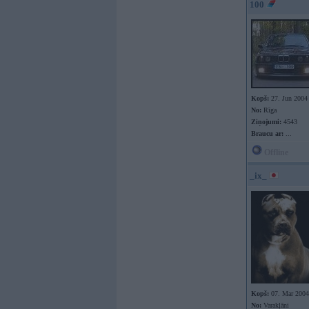
100
Kopš:
27. Jun 2004
No:
Rīga
Ziņojumi:
4543
Braucu ar:
...
Offline
_ix_
Kopš:
07. Mar 2004
No:
Varakļāni