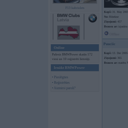
F13 kabriolets
Kopš:
31. May 200
No:
Rēzekne
Ziņojumi:
457
Braucu ar:
izjauktu
Offline
Puuciic
Online
Kopš:
13. Dec 2005
Pašreiz BMWPower skatās 172
Ziņojumi:
365
viesi un 10 reģistrēti lietotāji.
Braucu ar:
matētu 
Ienākt BMWPower
• Pieslēgties
• Reģistrēties
• Aizmirsi paroli?