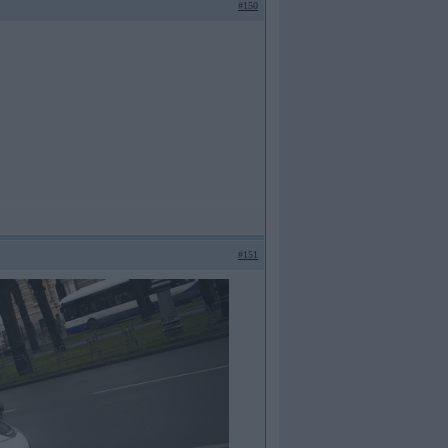
#150
#151