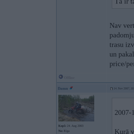
Tā ir t
Nav vert
padomju 
trasu iz
un pakal
price/pe
Offline
Damn
14. Nov 2007, 18
2007-1
Kopš:
24. Aug 2003
Kurā vi
No:
Rīga