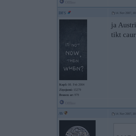
Offline
DFS
14. Nov 2007, 18
ja Austr
tikt cauri
Kopš:
08. Feb 2004
Ziņojumi:
15279
Braucu ar:
979
Offline
AV
14. Nov 2007, 18