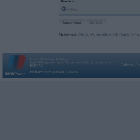
Braucu ar:
Offline
Jauna tēma
Atbildēt
Moderatori:
968-jk
,
AV
,
AiwaShuraLLP
,
GirtzB
,
Lafter
Vortāls BMWPower.lv darbojas
kopš 2002. gada 14. maija. Tas nav auto klubs un nav saistīts ar
Galvena
|
Fo
BMW AG.
Par BMWPower
|
Kontakti
|
Reklāma