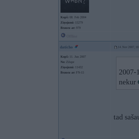
Kopš:
08. Feb 2004
Ziņojumi:
15279
Braucu ar:
979
Offline
daticho
14. Nov 2007, 18
Kopš:
11. Jun 2007
No:
Zilupe
Ziņojumi:
11432
2007-1
Braucu ar:
FN-15
nekur
tad saša