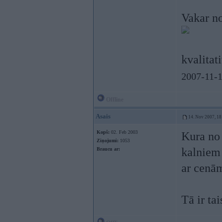
Vakar no
kvalitat
2007-11-1
Offline
Asais
14. Nov 2007, 18
Kopš:
02. Feb 2003
Kura no 
Ziņojumi:
1053
kalniem 
Braucu ar:
ar cenām
Tā ir tai