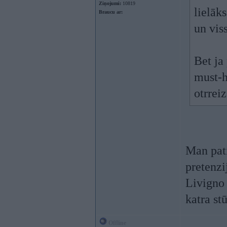
Ziņojumi:
10819
lielāk
Braucu ar:
un viss
Bet ja 
must-h
otrrei
Man pati
pretenzij
Livigno 
katra st
Offline