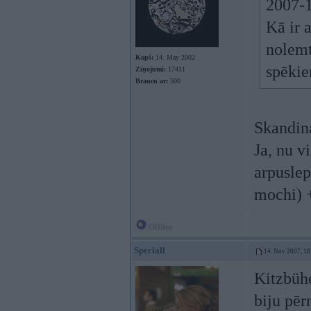
2007-1
Kā ir 
nolemt
Kopš:
14. May 2002
spēkie
Ziņojumi:
17411
Braucu ar:
500
Skandin
Ja, nu v
arpuslep
mochi) +
Offline
Speciall
14. Nov 2007, 18
Kitzbühe
biju pēr