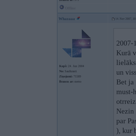
Offline
Whazaaa
14. Nov 2007, 18
2007-1
Kurā vi
lielāk
Kopš:
24. Jun 2004
un viss
No:
Saulkrasti
Ziņojumi:
71589
Bet ja 
Braucu ar:
metro
must-h
otrrei
Nezin 
par Pa
), kur 