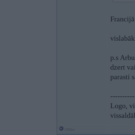
Francijā 
vislabāk
p.s Arbu
dzert va
parasti 
----------
Logo, vi
vissaldā
Offline