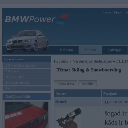
Sveiks,
Viesi!
Ie
Galvenā
Forums
Galerijas
Ziņas un raksti
Forums
»
Vispārējās diskusijas
»
FLEI
BMW modeļu jaunumi
Tēma: Skiing & Snowboarding
BMW testi
Mēneša BMW
Sērijveida tūnings
Jauna tēma
Atbildēt
Vel...
Autors
Ziņojums
Gadījuma bilde
Sirmels
14. Nov 2007, 18
šogad i
kāds ir 