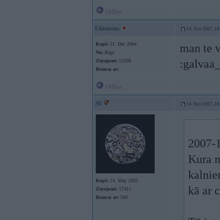
Offline
Ekimons
14. Nov 2007, 18
Kopš:
21. Dec 2004
man te v
No:
Rīga
:galvaa_
Ziņojumi:
13338
Braucu ar:
Offline
AV
14. Nov 2007, 18
2007-1
Kura n
kalnie
Kopš:
14. May 2002
kā ar 
Ziņojumi:
17411
Braucu ar:
500