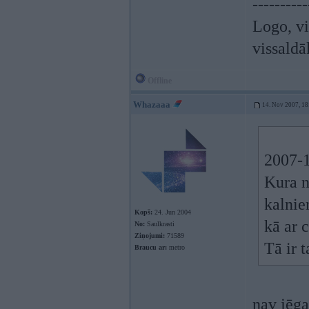
----------
Logo, vi
vissaldā
Offline
Whazaaa
14. Nov 2007, 18
2007-1
Kura n
kalnie
Kopš:
24. Jun 2004
kā ar 
No:
Saulkrasti
Ziņojumi:
71589
Tā ir t
Braucu ar:
metro
nav jēga