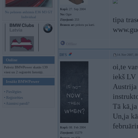
Kopš:
27. Sep 2004
No pelniem atdzimis E36 M3 GT
No:
Ogre
Individual
tipa tra
Ziņojumi:
253
Braucu ar:
pirkstu pa karti.
www.gud
Offline
DFS
14. Nov 2007, 18
Online
oi,te va
Pašreiz BMWPower skatās 139
viesi un 2 reģistrēti lietotāji.
iekš LV 
Ienākt BMWPower
Austrija
• Pieslēgties
instrukt
• Reģistrēties
• Aizmirsi paroli?
Tā kā,ja
Un,ja kā
februāri
Kopš:
08. Feb 2004
Ziņojumi:
15279
Braucu ar:
979