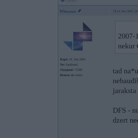
Offline
Whazaaa
14. Nov 2007, 18
2007-1
nekur
Kopš:
24. Jun 2004
No:
Saulkrasti
tad na*u
Ziņojumi:
71589
Braucu ar:
metro
nebaudīš
jaraksta
DFS - n
dzert ned