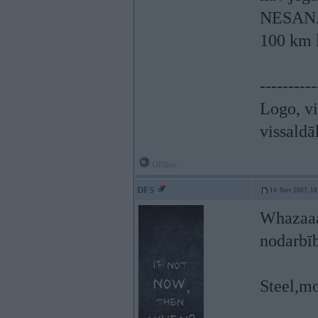
NESA
100 km 
----------
Logo, vi
vissaldā
Offline
DFS
14. Nov 2007, 18
Whazaaa
nodarbīb
Steel,mo