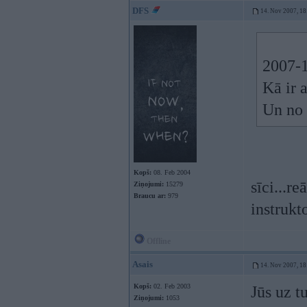
DFS
14. Nov 2007, 18
2007-1
Kā ir 
Un no 
Kopš:
08. Feb 2004
sīci...r
Ziņojumi:
15279
Braucu ar:
979
instrukt
Offline
Asais
14. Nov 2007, 18
Kopš:
02. Feb 2003
Jūs uz t
Ziņojumi:
1053