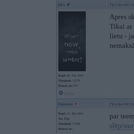
DFS
14. Nov 2007, 18
Apres sk
Tikai ar
lietu - 
nemaksā
Kopš:
08. Feb 2004
Ziņojumi:
15279
Braucu ar:
979
Offline
Ekimons
14. Nov 2007, 18
Kopš:
21. Dec 2004
par teem
No:
Rīga
slēp/sno
Ziņojumi:
13338
Braucu ar: