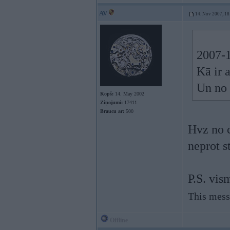
AV
14. Nov 2007, 18
2007-1
Kā ir 
Un no 
Kopš:
14. May 2002
Ziņojumi:
17411
Braucu ar:
500
Hvz no c
neprot s
P.S. vis
This mess
Offline