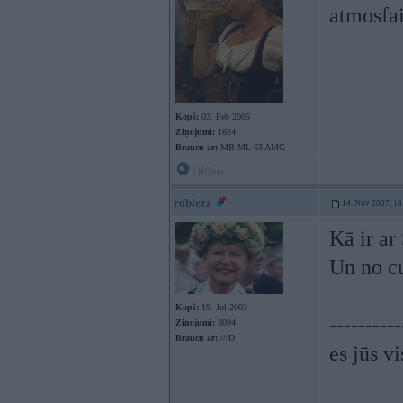
atmosfai
Kopš:
03. Feb 2005
Ziņojumi:
1624
Braucu ar:
MB ML 63 AMG
Offline
roblezz
14. Nov 2007, 18
Kā ir ar
Un no cu
Kopš:
19. Jul 2003
----------
Ziņojumi:
3094
Braucu ar:
///D
es jūs vi