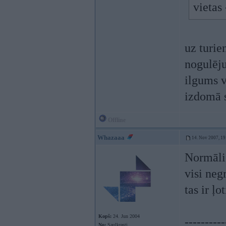
vietas 
uz turie
nogulēju
ilgums v
izdomā s
Offline
Whazaaa
14. Nov 2007, 19
Normāli 
visi neg
tas ir ļo
Kopš:
24. Jun 2004
----------
No:
Saulkrasti