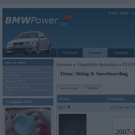
Sveiks,
Viesi!
Ie
Galvenā
Forums
Galerijas
Ziņas un raksti
Forums
»
Vispārējās diskusijas
»
FLEI
BMW modeļu jaunumi
Tēma: Skiing & Snowboarding
BMW testi
Mēneša BMW
Sērijveida tūnings
Jauna tēma
Atbildēt
Vel...
Autors
Ziņojums
Gadījuma bilde
DFS
14. Nov 2007, 18
2007-1