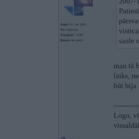
2007-1
Paties
pārsvar
Kopš:
24. Jun 2004
vistic
No:
Saulkrasti
Ziņojumi:
71589
saule 
Braucu ar:
metro
man tā b
laiks, n
būt bija
----------
Logo, vi
vissaldā