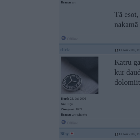
Braucu ar:
Tā esot,
nakamā d
Offline
clicks
14. Nov 2007, 19
Katru g
kur daud
dolomiit
Kopš:
23. Jul 2006
No:
Rīga
Ziņojumi:
1639
Braucu ar:
esinieku
Offline
Rihy
14. Nov 2007, 19