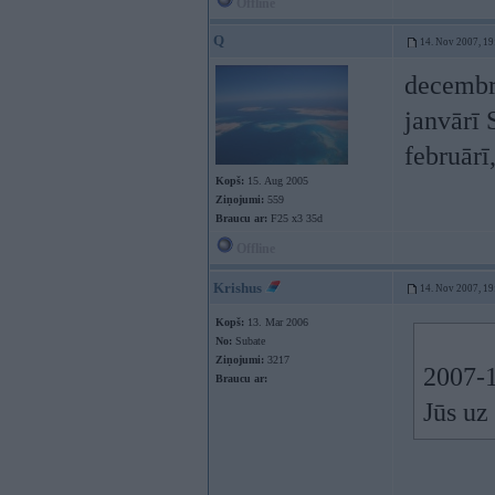
Offline
Q
14. Nov 2007, 19
decembr
janvārī 
februārī
Kopš:
15. Aug 2005
Ziņojumi:
559
Braucu ar:
F25 x3 35d
Offline
Krishus
14. Nov 2007, 19
Kopš:
13. Mar 2006
No:
Subate
Ziņojumi:
3217
2007-1
Braucu ar:
Jūs uz