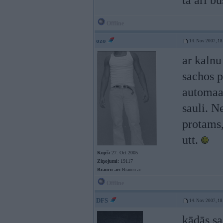
tā arī b
Offline
ozo
14. Nov 2007, 18
ar kalnu
sachos p
automaat
sauli. N
protams
utt.
Kopš:
27. Oct 2005
Ziņojumi:
19117
Braucu ar:
Braucu ar
Offline
DFS
14. Nov 2007, 18
kādās sa