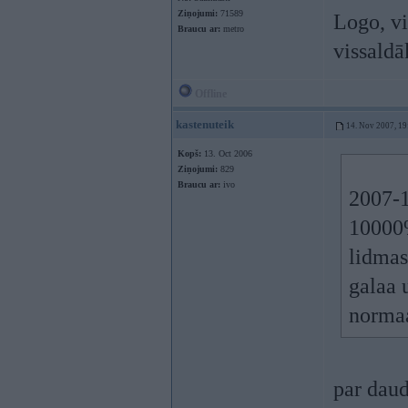
Ziņojumi:
71589
Logo, vi
Braucu ar:
metro
vissaldā
Offline
kastenuteik
14. Nov 2007, 19
Kopš:
13. Oct 2006
Ziņojumi:
829
Braucu ar:
ivo
2007-1
10000%
lidmas
galaa 
normaa
par dau