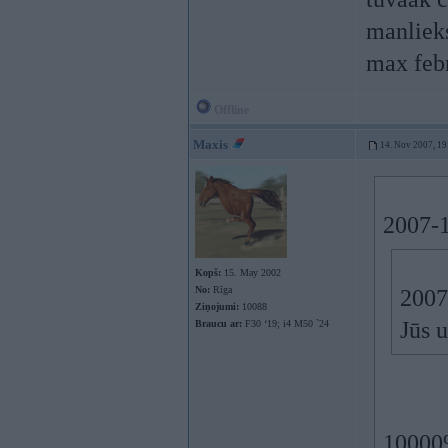
manlieks
max febr
Offline
Maxis
14. Nov 2007, 19
2007-1
Kopš:
15. May 2002
No:
Rīga
2007
Ziņojumi:
10088
Jūs u
Braucu ar:
F30 ‘19; i4 M50 `24
10000%