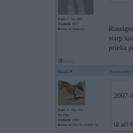
Kopš:
27. Oct 2005
Ziņojumi:
19117
Rossign
Braucu ar:
Braucu ar
starp ka
prieka 
Offline
Maxis
14. Nov 2007, 18
2007-1
Kopš:
15. May 2002
No:
Rīga
Ziņojumi:
10088
tā arī 
Braucu ar:
F30 ‘19; i4 M50 `24