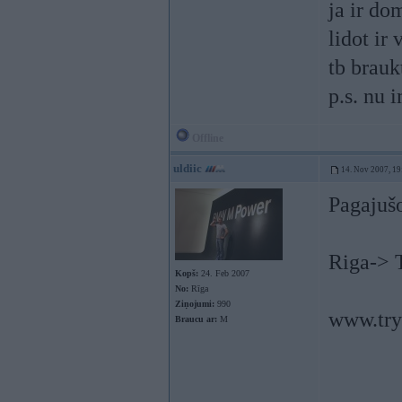
ja ir do
lidot ir
tb brauk
p.s. nu 
Offline
uldiic
14. Nov 2007, 19
Pagajušo
Riga-> 
Kopš:
24. Feb 2007
No:
Rīga
Ziņojumi:
990
www.try
Braucu ar:
M