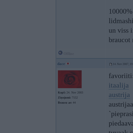
10000% j
lidmashi
un viss 
braucot 
Offline
dace
14. Nov 2007, 19
favoriiti
itaalija
Kopš:
24. Nov 2003
austrija
Ziņojumi:
7152
austrija
Braucu ar:
44
`piepras
piedaav
tuvaak c