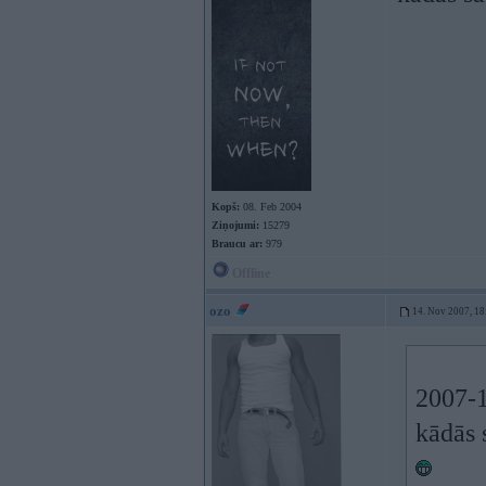
Kopš:
08. Feb 2004
Ziņojumi:
15279
Braucu ar:
979
Offline
ozo
14. Nov 2007, 18
2007-1
kādās 