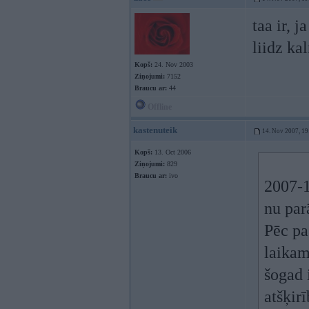
taa ir, 
liidz ka
Kopš:
24. Nov 2003
Ziņojumi:
7152
Braucu ar:
44
Offline
kastenuteik
14. Nov 2007, 19
Kopš:
13. Oct 2006
Ziņojumi:
829
Braucu ar:
ivo
2007-1
nu par
Pēc pa
laikam
šogad 
atšķirī