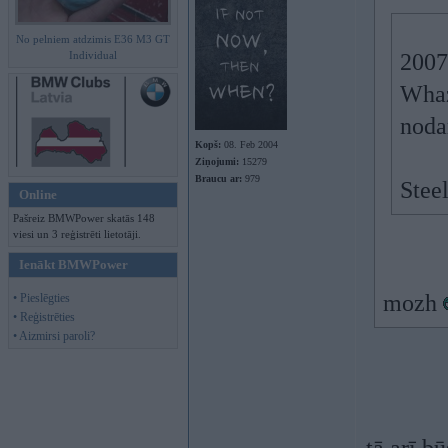
No pelniem atdzimis E36 M3 GT
Individual
2007
Whaz
noda
Kopš:
08. Feb 2004
Ziņojumi:
15279
Braucu ar:
979
Stee
Online
Pašreiz BMWPower skatās 148
viesi un 3 reģistrēti lietotāji.
Ienākt BMWPower
mozh
• Pieslēgties
• Reģistrēties
• Aizmirsi paroli?