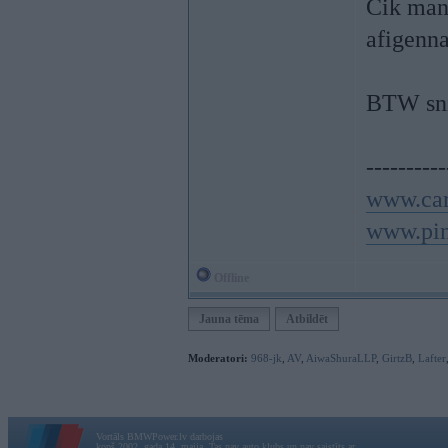
Cik man 
afigenna
BTW sni
----------
www.car
www.pin
Offline
Jauna tēma
Atbildēt
Moderatori:
968-jk
,
AV
,
AiwaShuraLLP
,
GirtzB
,
Lafter
Vortāls BMWPower.lv darbojas
kopš 2002. gada 14. maija. Tas nav auto klubs un nav saistīts ar