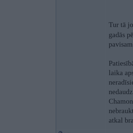
Tur tā j
gadās p
pavisam
Patiesīb
laika aps
neradīsi
nedaudz 
Chamonix
nebraukt
atkal bra