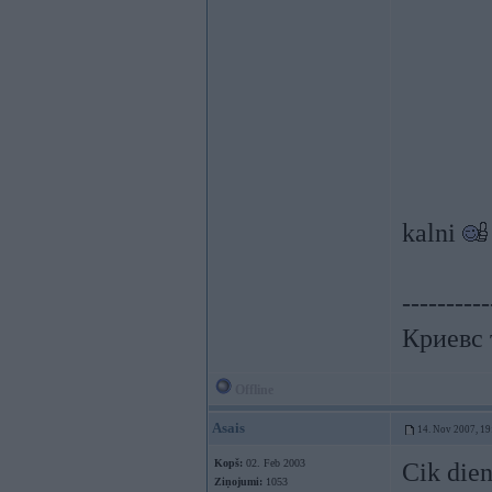
kalni
----------
Криевс 
Offline
Asais
14. Nov 2007, 19
Kopš:
02. Feb 2003
Cik dien
Ziņojumi:
1053