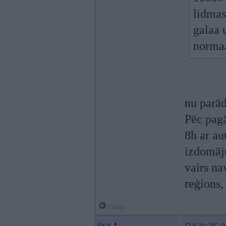
lidmas
galaa 
normaa
nu parād
Pēc pagā
8h ar au
izdomāju
vairs nav
reģions,
Offline
dace
14. Nov 2007, 19