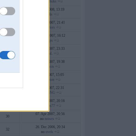
no
Puuchuks
21. Jan 2008, 13:19
49
no
rolis
20. Dec 2007, 21:41
22
no
Hektors
02. Nov 2007, 16:12
31
no
zzips
25. Oct 2007, 23:33
159
no
HaL
16. Oct 2007, 19:38
159
no
Fausts
31. Jul 2007, 15:05
25
no
snooze
18. Jul 2007, 22:31
26
no
FlYiNG
05. Jun 2007, 20:16
17
no
eauto77
07. Apr 2007, 20:56
30
no
noisex
26. Dec 2006, 20:34
32
no
uvels