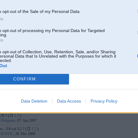
:
romizz
, 27. Jan 2008
uto uz kāzām
(
1
2
3
)
o opt-out of the Sale of my Personal Data.
:
Juzix
, 29. May 2006
In
i perku GAZ 66 sadales karbu(razdatku)!
(
1
2
)
:
Hektors
, 19. Dec 2007
to opt-out of processing my Personal Data for Targeted
ing.
rūvju caurumu attālumi uz e34
(
1
2
)
In
:
Edzja
, 02. Nov 2007
ku izvēlēties dāmai?
(
6
7
8
)
o opt-out of Collection, Use, Retention, Sale, and/or Sharing
:
Mazaaa
, 25. Oct 2007
ersonal Data that Is Unrelated with the Purposes for which it
lected.
uzt Word dokumentu?
(
6
7
8
)
Out
:
angiins
, 30. Jul 2007
as/vietas
(
1
2
)
CONFIRM
:
snooze
, 19. Sep 2006
āli izsniedz īso numuru?
(
1
2
)
:
ilze
, 18. Jul 2007
Data Deletion
Data Access
Privacy Policy
vijā!
:
eauto77
, 04. Jun 2007
E39 ?
(
1
2
)
:
Huligaans
, 07. Apr 2007
 - 3.0 vai 3.2 ?
(
1
2
)
:
RAIVIC
, 26. Dec 2006