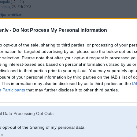
nopolā
(
1
2
)
:
noisex
, 28. Feb 2008
ijas sertifikāti
:
rttrp
, 08. Jul 2008
kas festivāls 2008
(
4
5
6
)
.lv -
Do Not Process My Personal Information
:
Bamperis
, 28. Jul 2008
each Party 2008
(
16
17
18
19
...
42
)
to opt-out of the sale, sharing to third parties, or processing of your per
:
depo
, 20. May 2008
formation for targeted advertising by us, please use the below opt-out s
 darbinieki...
(
4
5
6
)
r selection. Please note that after your opt-out request is processed y
:
Melvins
, 02. May 2008
eing interest-based ads based on personal information utilized by us or
esija pavasarī
(
4
5
6
)
disclosed to third parties prior to your opt-out. You may separately opt-
:
meidei
, 15. Mar 2008
losure of your personal information by third parties on the IAB’s list of
USA-spec čipošana?
(
1
2
3
)
. This information may also be disclosed by us to third parties on the
IA
:
Shuhan
, 24. Mar 2008
Participants
that may further disclose it to other third parties.
 E36 un E46
(
1
2
)
:
6500
, 20. Feb 2008
t Video from 2005. Online
(
1
2
)
:
bimmerteam
, 01. Feb 2008
l Data Processing Opt Outs
34 525i
(
3
4
5
)
:
Juzers
, 03. Feb 2008
o opt-out of the Sharing of my personal data.
 vs lietots E63
(
4
5
6
)
In