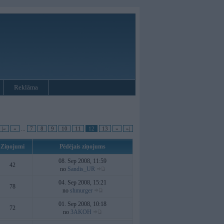
Reklāma
|«
«
...
7
8
9
10
11
12
13
»
»|
Ziņojumi
Pēdējais ziņojums
08. Sep 2008, 11:59
42
no
Sandis_UR
04. Sep 2008, 15:21
78
no
shmurger
01. Sep 2008, 10:18
72
no
3AKOH