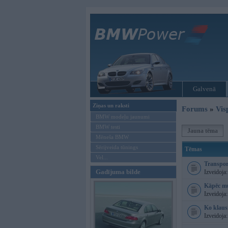
Galvenā
Ziņas un raksti
Forums
»
Vis
BMW modeļu jaunumi
BMW testi
Jauna tēma
Mēneša BMW
Sērijveida tūnings
Tēmas
Vel...
Transport
Gadījuma bilde
Izveidoja
Kāpēc mu
Izveidoja
Ko klau
Izveidoja