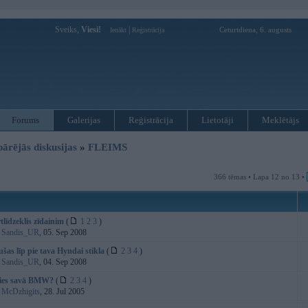
Sveiks,
Viesi!
|
Ceturtdiena, 6. augusts
Ienākt
Reģistrācija
Forums
Galerijas
Reģistrācija
Lietotāji
Meklētājs
pārējās diskusijas
»
FLEIMS
366 tēmas • Lapa 12 no 13 •
līdzeklis zīdainim
(
1
2
3
)
:
Sandis_UR
, 05. Sep 2008
šas līp pie tava Hyndai stikla
(
2
3
4
)
:
Sandis_UR
, 04. Sep 2008
sies savā BMW?
(
2
3
4
)
:
McDzhigits
, 28. Jul 2005