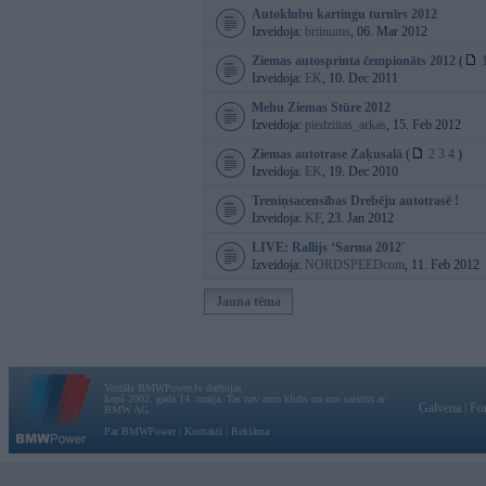
Autoklubu kartingu turnīrs 2012
Izveidoja:
briinums
, 06. Mar 2012
Ziemas autosprinta čempionāts 2012
(
Izveidoja:
EK
, 10. Dec 2011
Mehu Ziemas Stūre 2012
Izveidoja:
piedziitas_arkas
, 15. Feb 2012
Ziemas autotrase Zaķusalā
(
2
3
4
)
Izveidoja:
EK
, 19. Dec 2010
Treniņsacensības Drebēju autotrasē !
Izveidoja:
KF
, 23. Jan 2012
LIVE: Rallijs ‘Sarma 2012′
Izveidoja:
NORDSPEEDcom
, 11. Feb 2012
Jauna tēma
Vortāls BMWPower.lv darbojas
kopš 2002. gada 14. maija. Tas nav auto klubs un nav saistīts ar
Galvena
|
Fo
BMW AG.
Par BMWPower
|
Kontakti
|
Reklāma