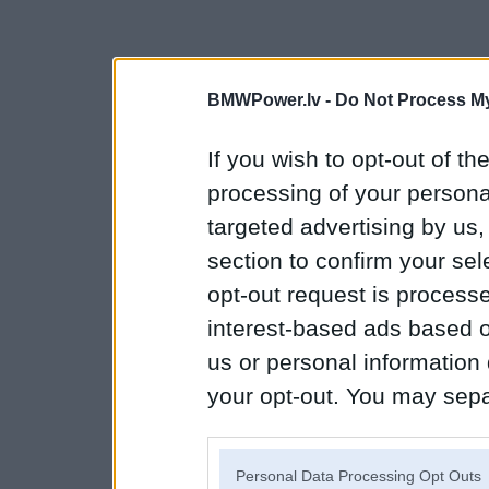
BMWPower.lv -
Do Not Process My
If you wish to opt-out of the
processing of your personal
targeted advertising by us
section to confirm your sel
opt-out request is proces
interest-based ads based o
us or personal information d
your opt-out. You may separ
disclosure of your personal
IAB’s list of downstream pa
Personal Data Processing Opt Outs