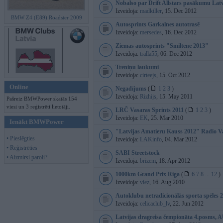
Nobalso par Drift Allstars pasākumu Latv
Izveidoja:
madkiller
, 15. Dec 2012
BMW Z4 (E89) Roadster 2009
Autosprints Garkalnes autotrasē
Izveidoja:
mersedes
, 16. Dec 2012
Ziemas autosprints "Smiltene 2013"
Izveidoja:
tralla55
, 06. Dec 2012
Treniņu laukumi
Izveidoja:
cirteejs
, 15. Oct 2012
Online
Negadījums
(
1
2
3
)
Izveidoja:
Rizhijs
, 15. May 2011
Pašreiz BMWPower skatās 154
viesi un 3 reģistrēti lietotāji.
LRČ Vasaras Sprints 2011
(
1
2
3
)
Izveidoja:
EK
, 25. Mar 2010
Ienākt BMWPower
"Latvijas Amatieru Kauss 2012" Radio 
• Pieslēgties
Izveidoja:
LAKinfo
, 04. Mar 2012
• Reģistrēties
SABI Streetstock
• Aizmirsi paroli?
Izveidoja:
brizem
, 18. Apr 2012
1000km Grand Prix Riga
(
6
7
8
...
12
)
Izveidoja:
viez
, 16. Aug 2010
Autoklubu netradicionālās sporta spēles 
Izveidoja:
celicaclub_lv
, 22. Jun 2012
Latvijas dragreisa čempionāta 4.posms, 