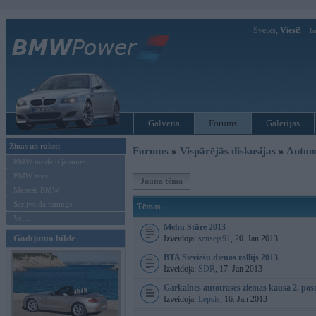
Sveiks,
Viesi!
Ie
Galvenā
Forums
Galerijas
Ziņas un raksti
Forums
»
Vispārējās diskusijas
»
Autom
BMW modeļu jaunumi
BMW testi
Jauna tēma
Mēneša BMW
Sērijveida tūnings
Tēmas
Vel...
Mehu Stūre 2013
Gadījuma bilde
Izveidoja:
sensejs91
, 20. Jan 2013
BTA Sieviešu dienas rallijs 2013
Izveidoja:
SDR
, 17. Jan 2013
Garkalnes autotrases ziemas kausa 2. posm
Izveidoja:
Lepsis
, 16. Jan 2013