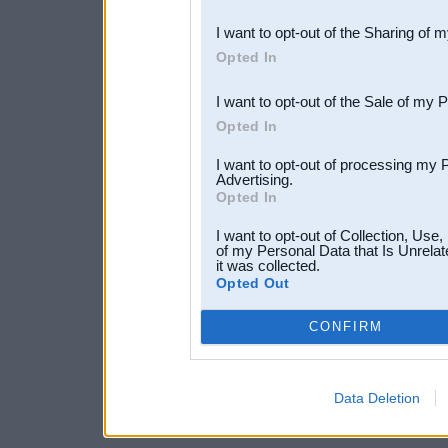
also be disclosed by us to 
I want to opt-out of the Sharing of 
Downstream Participants
th
Opted In
third parties.
I want to opt-out of the Sale of my 
Opted In
I want to opt-out of processing my 
Advertising.
Opted In
I want to opt-out of Collection, Use
of my Personal Data that Is Unrelat
it was collected.
Opted Out
CONFIRM
Data Deletion