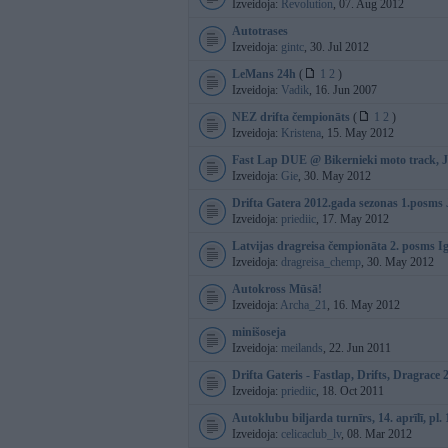
Izveidoja:
Revolution
, 07. Aug 2012
Autotrases
Izveidoja:
gintc
, 30. Jul 2012
LeMans 24h
(
1
2
)
Izveidoja:
Vadik
, 16. Jun 2007
NEZ drifta čempionāts
(
1
2
)
Izveidoja:
Kristena
, 15. May 2012
Fast Lap DUE @ Bikernieki moto track, 
Izveidoja:
Gie
, 30. May 2012
Drifta Gatera 2012.gada sezonas 1.posms 
Izveidoja:
priediic
, 17. May 2012
Latvijas dragreisa čempionāta 2. posms I
Izveidoja:
dragreisa_chemp
, 30. May 2012
Autokross Mūsā!
Izveidoja:
Archa_21
, 16. May 2012
minišoseja
Izveidoja:
meilands
, 22. Jun 2011
Drifta Gateris - Fastlap, Drifts, Dragrace 
Izveidoja:
priediic
, 18. Oct 2011
Autoklubu biljarda turnīrs, 14. aprīlī, pl.
Izveidoja:
celicaclub_lv
, 08. Mar 2012