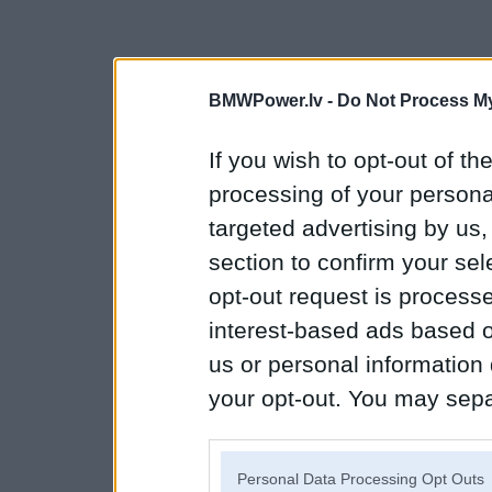
BMWPower.lv -
Do Not Process My
If you wish to opt-out of the
processing of your personal
targeted advertising by us
section to confirm your sel
opt-out request is proces
interest-based ads based o
us or personal information d
your opt-out. You may separ
disclosure of your personal
IAB’s list of downstream pa
Personal Data Processing Opt Outs