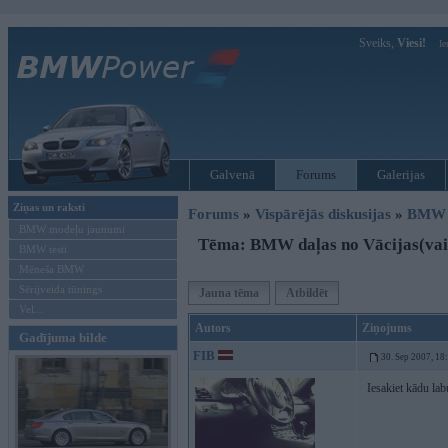
Sveiks,
Viesi!
Ie
Galvenā
Forums
Galerijas
Ziņas un raksti
Forums
»
Vispārējās diskusijas
»
BMW t
BMW modeļu jaunumi
Tēma: BMW daļas no Vācijas(vai 
BMW testi
Mēneša BMW
Sērijveida tūnings
Jauna tēma
Atbildēt
Vel...
Autors
Ziņojums
Gadījuma bilde
FIB
30. Sep 2007, 18
Iesakiet kādu la