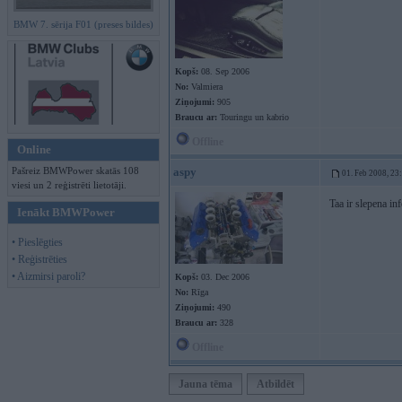
BMW 7. sērija F01 (preses bildes)
Kopš:
08. Sep 2006
No:
Valmiera
Ziņojumi:
905
Braucu ar:
Touringu un kabrio
Offline
Online
Pašreiz BMWPower skatās 108
aspy
01. Feb 2008, 23
viesi un 2 reģistrēti lietotāji.
Taa ir slepena in
Ienākt BMWPower
• Pieslēgties
• Reģistrēties
• Aizmirsi paroli?
Kopš:
03. Dec 2006
No:
Rīga
Ziņojumi:
490
Braucu ar:
328
Offline
Jauna tēma
Atbildēt