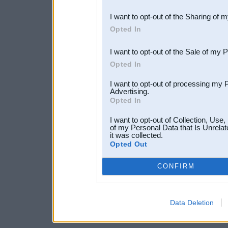
also be disclosed by us to 
I want to opt-out of the Sharing of 
Downstream Participants
th
Opted In
third parties.
I want to opt-out of the Sale of my 
Opted In
I want to opt-out of processing my 
Advertising.
Opted In
I want to opt-out of Collection, Use
of my Personal Data that Is Unrelat
it was collected.
Opted Out
CONFIRM
Data Deletion