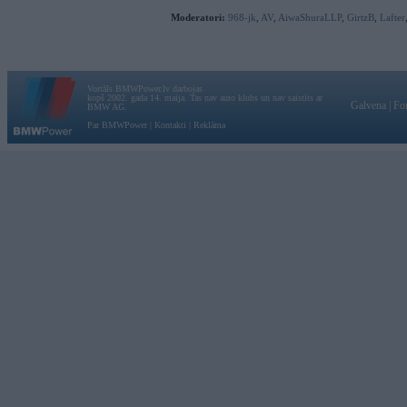
Moderatori:
968-jk
,
AV
,
AiwaShuraLLP
,
GirtzB
,
Lafter
Vortāls BMWPower.lv darbojas
kopš 2002. gada 14. maija. Tas nav auto klubs un nav saistīts ar
Galvena
|
Fo
BMW AG.
Par BMWPower
|
Kontakti
|
Reklāma