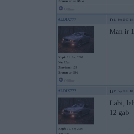
Braucu ar:
ne BMW
Offline
ALDIX777
11. Sep 2007, 18
Man ir 
Kopš:
11. Sep 2007
No:
Rīga
Ziņojumi:
125
Braucu ar:
E91
Offline
ALDIX777
11. Sep 2007, 18
Labi, la
12 gab
Kopš:
11. Sep 2007
No:
Rīga