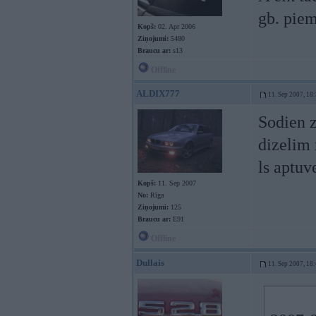
gb. piem
Kopš:
02. Apr 2006
Ziņojumi:
5480
Braucu ar:
s13
Offline
ALDIX777
11. Sep 2007, 18
Sodien z
dizelim 
ls aptuve
Kopš:
11. Sep 2007
No:
Rīga
Ziņojumi:
125
Braucu ar:
E91
Offline
Dullais
11. Sep 2007, 18