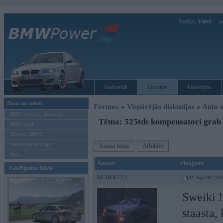
Sveiks,
Viesi!
Ie
Galvenā
Forums
Galerijas
Ziņas un raksti
Forums
»
Vispārējās diskusijas
»
Auto s
BMW modeļu jaunumi
Tēma: 525tds kompensatori grab
BMW testi
Mēneša BMW
Sērijveida tūnings
Jauna tēma
Atbildēt
Vel...
Autors
Ziņojums
Gadījuma bilde
ALDIX777
11. Sep 2007, 18
Sweiki !
staasta,