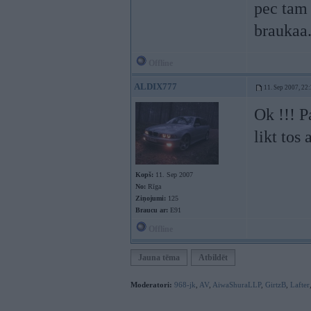
pec tam 
braukaa.
Offline
ALDIX777
11. Sep 2007, 22
Ok !!! P
likt tos 
Kopš:
11. Sep 2007
No:
Rīga
Ziņojumi:
125
Braucu ar:
E91
Offline
Jauna tēma
Atbildēt
Moderatori:
968-jk
,
AV
,
AiwaShuraLLP
,
GirtzB
,
Lafter