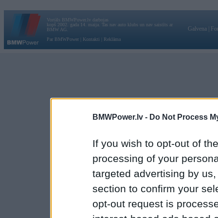
Vortāls BMWPower.lv darbojas
kopš 2002. gada 14. maija. Tas nav auto klubs un nav saistīts ar
Galvena
|
Fo
BMW AG.
Par BMWPower
|
Kontakti
|
Reklāma
BMWPower.lv -
Do Not Process My
If you wish to opt-out of the
processing of your personal
targeted advertising by us
section to confirm your sel
opt-out request is proces