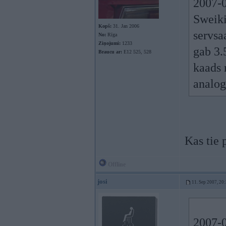
2007-0
Sweiki
Kopš:
31. Jan 2006
servsa
No:
Rīga
Ziņojumi:
1233
gab 3.
Braucu ar:
E12 525, 528
kaads n
analog
Kas tie 
Offline
josi
11. Sep 2007, 20
2007-0