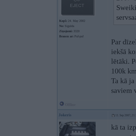
Sweiki
servsaa
Kopš:
24. May 2002
No:
Sigulda
Ziņojumi:
3320
Braucu ar:
Puf-puf
Par dīze
iekšā ko
lētāki. 
100k km
Ta kā ja
saviem v
Offline
Jokeris
11. Sep 2007, 21
kā ta iz