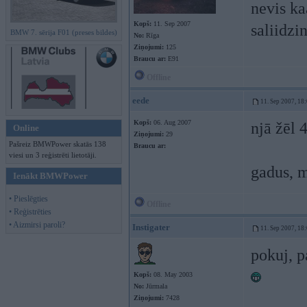
nevis ka
Kopš:
11. Sep 2007
saliidzi
BMW 7. sērija F01 (preses bildes)
No:
Rīga
Ziņojumi:
125
Braucu ar:
E91
Offline
eede
11. Sep 2007, 18
Kopš:
06. Aug 2007
njā žēl 
Online
Ziņojumi:
29
Pašreiz BMWPower skatās 138
Braucu ar:
viesi un 3 reģistrēti lietotāji.
gadus, 
Ienākt BMWPower
• Pieslēgties
Offline
• Reģistrēties
• Aizmirsi paroli?
Instigater
11. Sep 2007, 18
pokuj, p
Kopš:
08. May 2003
No:
Jūrmala
Ziņojumi:
7428