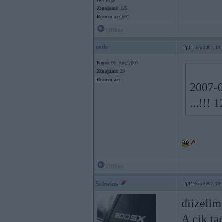
Ziņojumi:
125
Braucu ar:
E91
Offline
eede
11. Sep 2007, 18
Kopš:
06. Aug 2007
Ziņojumi:
29
Braucu ar:
2007-0
...!!! 
Offline
Schwins
11. Sep 2007, 18
diizelim
A cik t