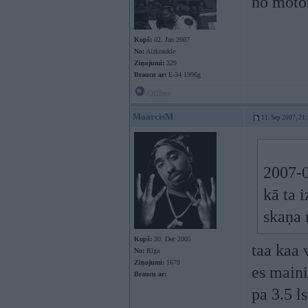
no moto
Kopš:
02. Jan 2007
No:
Aizkraukle
Ziņojumi:
329
Braucu ar:
E-34 1996g
Offline
MaarcisM
11. Sep 2007, 21
2007-0
kā ta 
skaņa 
Kopš:
30. Dec 2005
taa kaa 
No:
Rīga
Ziņojumi:
1679
es main
Braucu ar:
pa 3.5 l