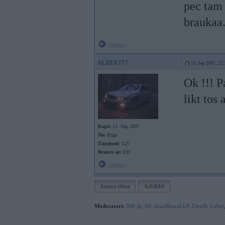
pec tam 
braukaa.
Offline
ALDIX777
11. Sep 2007, 22
Ok !!! P
likt tos 
Kopš:
11. Sep 2007
No:
Rīga
Ziņojumi:
125
Braucu ar:
E91
Offline
Jauna tēma
Atbildēt
Moderatori:
968-jk
,
AV
,
AiwaShuraLLP
,
GirtzB
,
Lafter