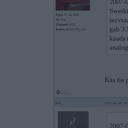
2007-0
Sweiki
Kopš:
31. Jan 2006
servsa
No:
Rīga
Ziņojumi:
1233
gab 3.
Braucu ar:
E12 525, 528
kaads n
analog
Kas tie 
Offline
josi
11. Sep 2007, 20
2007-0