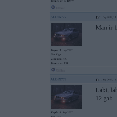
Braucu ar:
ne BMW
Offline
ALDIX777
11. Sep 2007, 18
Man ir 
Kopš:
11. Sep 2007
No:
Rīga
Ziņojumi:
125
Braucu ar:
E91
Offline
ALDIX777
11. Sep 2007, 18
Labi, la
12 gab
Kopš:
11. Sep 2007
No:
Rīga