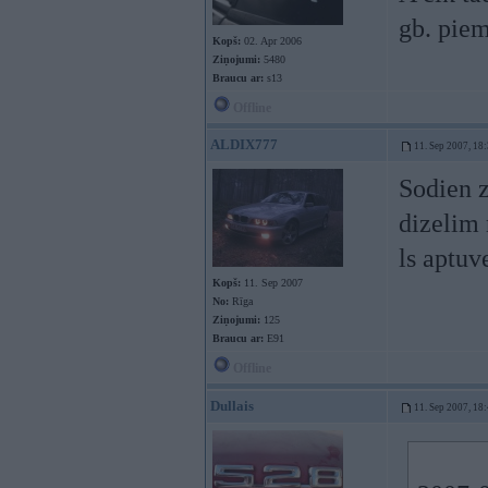
gb. piem
Kopš:
02. Apr 2006
Ziņojumi:
5480
Braucu ar:
s13
Offline
ALDIX777
11. Sep 2007, 18
Sodien z
dizelim 
ls aptuve
Kopš:
11. Sep 2007
No:
Rīga
Ziņojumi:
125
Braucu ar:
E91
Offline
Dullais
11. Sep 2007, 18