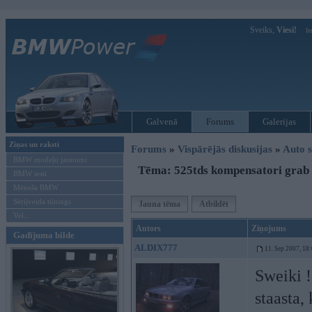
Sveiks,
Viesi!
Ie
Galvenā
Forums
Galerijas
Ziņas un raksti
Forums
»
Vispārējās diskusijas
»
Auto s
BMW modeļu jaunumi
Tēma: 525tds kompensatori grab
BMW testi
Mēneša BMW
Sērijveida tūnings
Jauna tēma
Atbildēt
Vel...
Autors
Ziņojums
Gadījuma bilde
ALDIX777
11. Sep 2007, 18
Sweiki !
staasta,