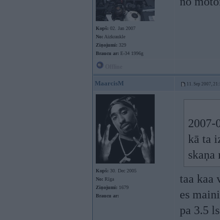
no moto
Kopš:
02. Jan 2007
No:
Aizkraukle
Ziņojumi:
329
Braucu ar:
E-34 1996g
Offline
MaarcisM
11. Sep 2007, 21
2007-0
kā ta 
skaņa 
Kopš:
30. Dec 2005
taa kaa 
No:
Rīga
Ziņojumi:
1679
es main
Braucu ar:
pa 3.5 l