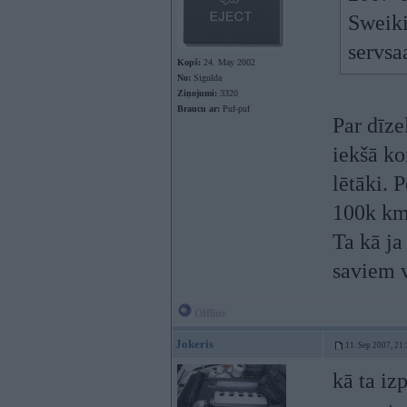
Sweiki
servsaa
Kopš:
24. May 2002
No:
Sigulda
Ziņojumi:
3320
Braucu ar:
Puf-puf
Par dīze
iekšā ko
lētāki. 
100k km
Ta kā ja
saviem v
Offline
Jokeris
11. Sep 2007, 21
kā ta iz