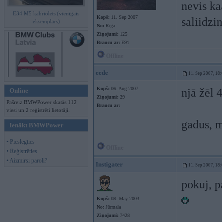
nevis ka
E34 M5 kabriolets (vienīgais
Kopš:
11. Sep 2007
saliidzi
eksemplārs)
No:
Rīga
Ziņojumi:
125
Braucu ar:
E91
Offline
eede
11. Sep 2007, 18
Kopš:
06. Aug 2007
njā žēl 
Online
Ziņojumi:
29
Pašreiz BMWPower skatās 112
Braucu ar:
viesi un 2 reģistrēti lietotāji.
gadus, 
Ienākt BMWPower
• Pieslēgties
Offline
• Reģistrēties
• Aizmirsi paroli?
Instigater
11. Sep 2007, 18
pokuj, p
Kopš:
08. May 2003
No:
Jūrmala
Ziņojumi:
7428