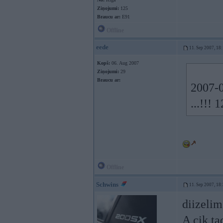
Ziņojumi:
125
Braucu ar:
E91
Offline
eede
11. Sep 2007, 18
Kopš:
06. Aug 2007
Ziņojumi:
29
Braucu ar:
2007-0
...!!! 
Offline
Schwins
11. Sep 2007, 18
diizelim
A cik t