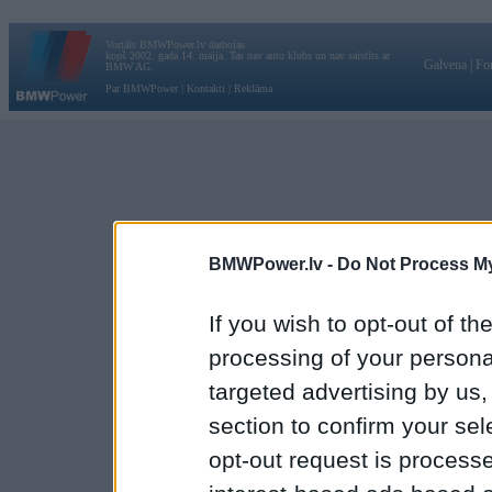
Vortāls BMWPower.lv darbojas
kopš 2002. gada 14. maija. Tas nav auto klubs un nav saistīts ar
Galvena
|
Fo
BMW AG.
Par BMWPower
|
Kontakti
|
Reklāma
BMWPower.lv -
Do Not Process My
If you wish to opt-out of the
processing of your personal
targeted advertising by us
section to confirm your sel
opt-out request is proces