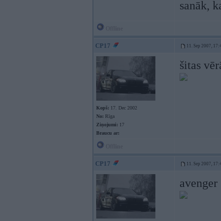
sanāk, k
Offline
CP17
11. Sep 2007, 17:
šitas vēr
Kopš:
17. Dec 2002
No:
Rīga
Ziņojumi:
17
Braucu ar:
Offline
CP17
11. Sep 2007, 17:
avenger 