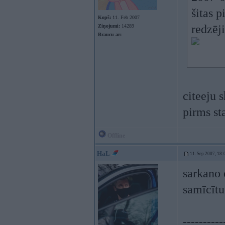
šitas 
Kopš:
11. Feb 2007
redzēji
Ziņojumi:
14289
Braucu ar:
citeeju 
pirms st
Offline
HaL
11. Sep 2007, 18:
sarkano 
samīcītu
----------