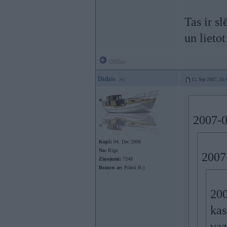
Tas ir s
un lietot
Offline
Didzis
11. Sep 2007, 16:
2007-0
Kopš:
04. Dec 2006
No:
Rīga
2007
Ziņojumi:
7248
Braucu ar:
Prāmi B-)
200
kas
vaz