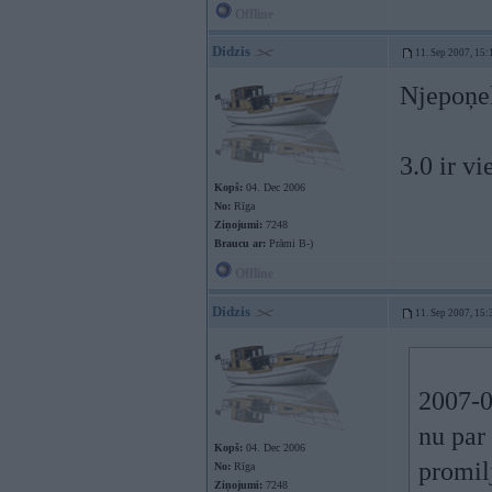
Offline
Didzis
11. Sep 2007, 15:
Njepoņel
3.0 ir v
Kopš:
04. Dec 2006
No:
Rīga
Ziņojumi:
7248
Braucu ar:
Prāmi B-)
Offline
Didzis
11. Sep 2007, 15:
2007-0
nu par
Kopš:
04. Dec 2006
promi
No:
Rīga
Ziņojumi:
7248