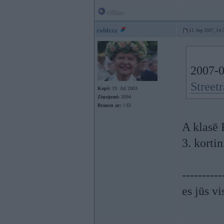
Offline
roblezz
11. Sep 2007, 14:
2007-0
Streetr
Kopš:
19. Jul 2003
Ziņojumi:
3094
Braucu ar:
///D
A klasē 
3. korti
----------
es jūs vi