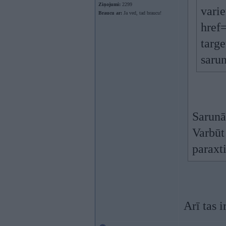
Ziņojumi:
2299
varie
Braucu ar:
Ja ved, tad braucu!
href
targ
saru
Sarunā
Varbūt
paraxt
Arī tas i