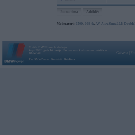
Jauna tēma
Atbildēt
Moderatori:
6500
,
968-jk
,
AV
,
AiwaShuraLLP
,
Double
Vortāls BMWPower.lv darbojas
kopš 2002. gada 14. maija. Tas nav auto klubs un nav saistīts ar
Galvena
|
Fo
BMW AG.
Par BMWPower
|
Kontakti
|
Reklāma