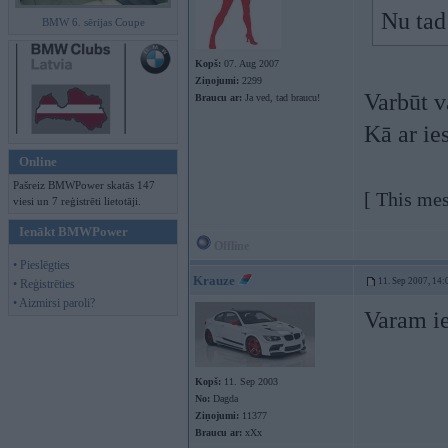
Nu tad
BMW 6. sērijas Coupe
Kopš:
07. Aug 2007
Ziņojumi:
2299
Varbūt v
Braucu ar:
Ja ved, tad braucu!
Kā ar ie
Online
Pašreiz BMWPower skatās 147
[ This me
viesi un 7 reģistrēti lietotāji.
Ienākt BMWPower
Offline
• Pieslēgties
Krauze
11. Sep 2007, 14:
• Reģistrēties
• Aizmirsi paroli?
Varam ie
Kopš:
11. Sep 2003
No:
Dagda
Ziņojumi:
11377
Braucu ar:
xXx