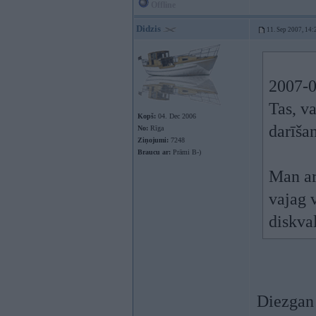
Offline
Didzis
11. Sep 2007, 14:
2007-0
Tas, va
Kopš:
04. Dec 2006
darīšan
No:
Rīga
Ziņojumi:
7248
Braucu ar:
Prāmi B-)
Man arī
vajag v
diskva
Diezgan 