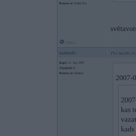
Braucu ar:
Prāmi B-)
svētavo
Offline
Sauliite85
11. Sep 2007, 16:
Kopš:
11. Sep 2007
Ziņojumi:
8
Braucu ar:
Quattro
2007-0
2007-
kas t
vazat
kads 