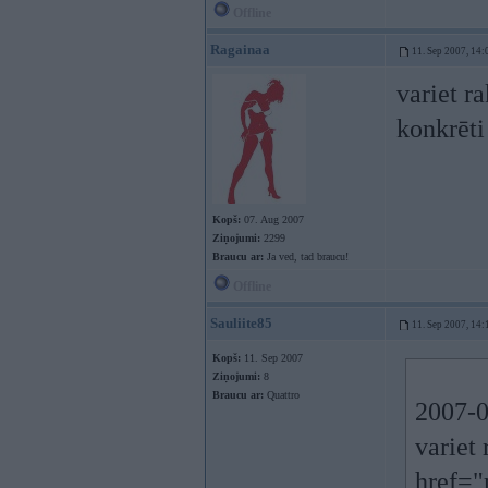
Offline
Ragainaa
11. Sep 2007, 14:
variet r
konkrēti
Kopš:
07. Aug 2007
Ziņojumi:
2299
Braucu ar:
Ja ved, tad braucu!
Offline
Sauliite85
11. Sep 2007, 14:
Kopš:
11. Sep 2007
Ziņojumi:
8
Braucu ar:
Quattro
2007-0
variet
href="