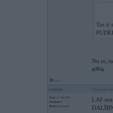
Tas ir
PUDELĒ
Nu re, ta
Offline
Sauliite85
11. Sep 2007, 16:
Kopš:
11. Sep 2007
LAF note
Ziņojumi:
8
DALĪBNIE
Braucu ar:
Quattro