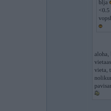
blja
<0.5
vopsh
aloha,
vietaas
vieta,
noliku
pavisam