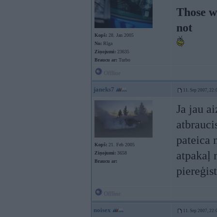
Those wh
not
Kopš:
28. Jan 2005
No:
Rīga
Ziņojumi:
23635
Braucu ar:
Turbo
Offline
janeks7
11. Sep 2007, 22:
Ja jau a
atbrauci
pateica 
Kopš:
21. Feb 2005
atpakaļ 
Ziņojumi:
3658
Braucu ar:
piereģis
Offline
noisex
11. Sep 2007, 22: