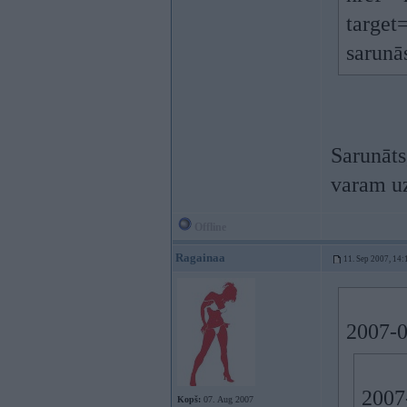
target
sarunā
Sarunāts
varam uz
Offline
Ragainaa
11. Sep 2007, 14:
2007-0
2007-
Kopš:
07. Aug 2007