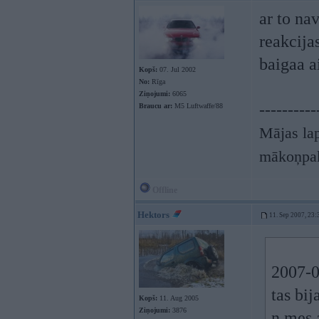
ar to na
reakcijas
baigaa a
Kopš:
07. Jul 2002
No:
Rīga
Ziņojumi:
6065
----------
Braucu ar:
M5 Luftwaffe/88
Mājas lap
mākoņpa
Offline
Hektors
11. Sep 2007, 23:
2007-0
tas bij
Kopš:
11. Aug 2005
Ziņojumi:
3876
n mes 