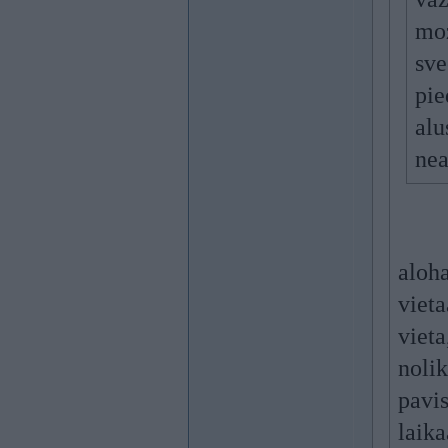
moz
sve
pie
alu
nea
aloha
vieta
vieta
nolik
pavis
laik