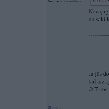
Braucu ar:
Kas ir ar to arī braucu!
Nevajag 
un saki 
----------
Ja jūs d
tad aizrij
© Toms
Offline