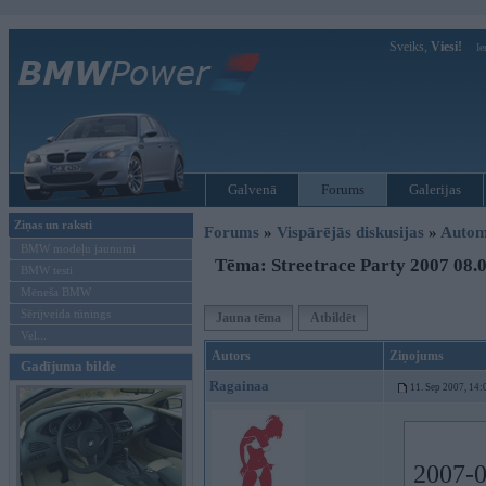
Sveiks,
Viesi!
Ie
Galvenā
Forums
Galerijas
Ziņas un raksti
Forums
»
Vispārējās diskusijas
»
Autom
BMW modeļu jaunumi
Tēma: Streetrace Party 2007 08.0
BMW testi
Mēneša BMW
Sērijveida tūnings
Jauna tēma
Atbildēt
Vel...
Autors
Ziņojums
Gadījuma bilde
Ragainaa
11. Sep 2007, 14:
2007-0