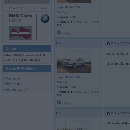
Kopš:
08. Jan 2007
BMW X6 E71 (preses bildes)
No:
Rīga
Ziņojumi:
4381
Braucu ar:
E92 M3, E30 318i, F11
535d
Offline
Ch
26. Aug 2007, 2
Online
stulbs jautājums 
Pašreiz BMWPower skatās 160
viesi un 3 reģistrēti lietotāji.
jā, es domāju tu
Ienākt BMWPower
Kopš:
08. Jan 2007
• Pieslēgties
No:
Rīga
• Reģistrēties
Ziņojumi:
4381
• Aizmirsi paroli?
Braucu ar:
E92 M3, E30 318i, F11
535d
Offline
Ch
26. Aug 2007, 2
tak uzreiz vajag 