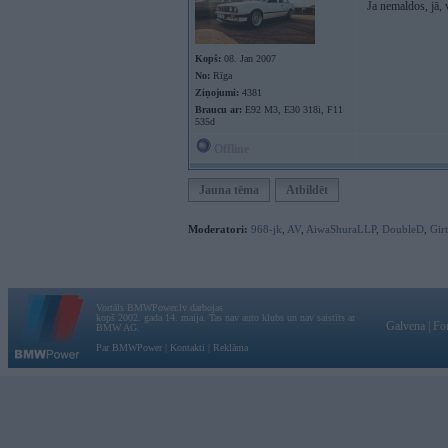
Ja nemaldos, jā, v
Kopš:
08. Jan 2007
No:
Rīga
Ziņojumi:
4381
Braucu ar:
E92 M3, E30 318i, F11
535d
Offline
Jauna tēma
Atbildēt
Moderatori:
968-jk
,
AV
,
AiwaShuraLLP
,
DoubleD
,
Gir
Vortāls BMWPower.lv darbojas
kopš 2002. gada 14. maija. Tas nav auto klubs un nav saistīts ar
Galvena
|
Fo
BMW AG.
Par BMWPower
|
Kontakti
|
Reklāma