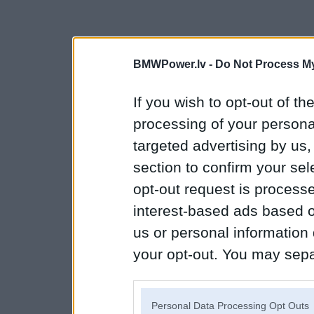
BMWPower.lv -
Do Not Process My
If you wish to opt-out of the
processing of your personal
targeted advertising by us
section to confirm your sel
opt-out request is proces
interest-based ads based o
us or personal information d
your opt-out. You may separ
disclosure of your personal
IAB’s list of downstream pa
Personal Data Processing Opt Outs