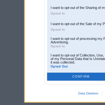
also be disclosed by us to 
I want to opt-out of the Sharing of 
Downstream Participants
th
Opted In
third parties.
I want to opt-out of the Sale of my 
Opted In
I want to opt-out of processing my 
Advertising.
Opted In
I want to opt-out of Collection, Use
of my Personal Data that Is Unrelat
it was collected.
Opted Out
CONFIRM
Data Deletion