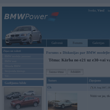
Sveiks,
Viesi!
Ie
Galvenā
Forums
Galerijas
Ziņas un raksti
Forums
»
Diskusijas par BMW modeļi
BMW modeļu jaunumi
Tēma: Kārba no e21 uz e30-vai va
BMW testi
Mēneša BMW
Sērijveida tūnings
Jauna tēma
Atbildēt
Vel...
Autors
Ziņojums
Gadījuma bilde
Ch
26. Aug 2007, 1
Nūūū var jau, ti