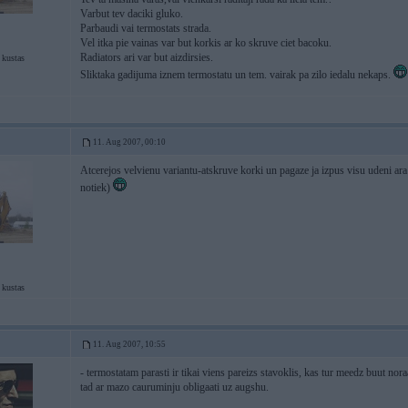
Varbut tev daciki gluko.
Parbaudi vai termostats strada.
Vel itka pie vainas var but korkis ar ko skruve ciet bacoku.
Radiators ari var but aizdirsies.
 kustas
Sliktaka gadijuma iznem termostatu un tem. vairak pa zilo iedalu nekaps.
11. Aug 2007, 00:10
Atcerejos velvienu variantu-atskruve korki un pagaze ja izpus visu udeni ara 
notiek)
 kustas
11. Aug 2007, 10:55
- termostatam parasti ir tikai viens pareizs stavoklis, kas tur meedz buut nora
tad ar mazo cauruminju obligaati uz augshu.