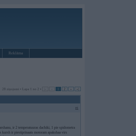
Reklāma
28 ziņojumi • Lapa 1 no 2 •
|«
«
1
2
»
»|
#1
arshanu, ir 2 temperatuuras dachiki, 1 pie spidometra
s kursh ir piestiprinaats motoram apakshaa virs