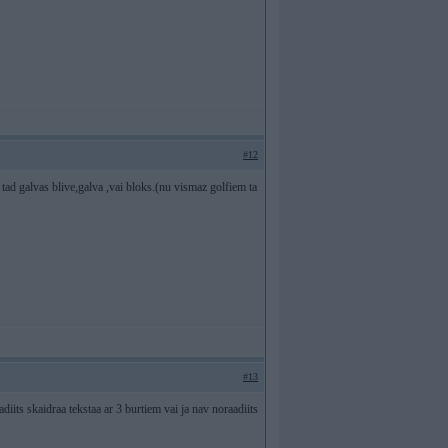
#12
tad galvas blive,galva ,vai bloks.(nu vismaz golfiem ta
#13
adiits skaidraa tekstaa ar 3 burtiem vai ja nav noraadiits