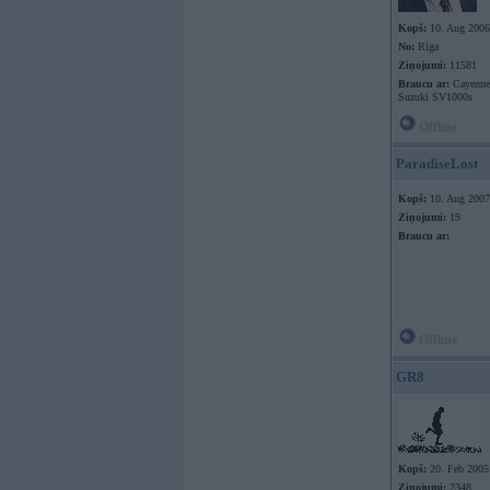
Kopš:
10. Aug 2006
No:
Rīga
Ziņojumi:
11581
Braucu ar:
Cayenne 
Suzuki SV1000s
Offline
ParadiseLost
Kopš:
10. Aug 2007
Ziņojumi:
19
Braucu ar:
Offline
GR8
Kopš:
20. Feb 2005
Ziņojumi:
2348