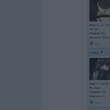
Kopš:
23. Oct 2002
No:
Ogre
Ziņojumi:
8263
Braucu ar:
BMW pa 
Offline
Johnijs
Kopš:
17. Apr 2007
No:
Jelgava
Ziņojumi:
2288
Braucu ar:
e46
Offline