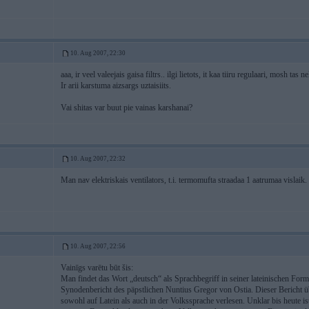
10. Aug 2007, 22:30
aaa, ir veel valeejais gaisa filtrs.. ilgi lietots, it kaa tiiru regulaari, mosh tas
Ir arii karstuma aizsargs uztaisiits.
Vai shitas var buut pie vainas karshanai?
10. Aug 2007, 22:32
Man nav elektriskais ventilators, t.i. termomufta straadaa 1 aatrumaa vislaik.
10. Aug 2007, 22:56
Vainīgs varētu būt šis:
Man findet das Wort „deutsch“ als Sprachbegriff in seiner lateinischen Form
Synodenbericht des päpstlichen Nuntius Gregor von Ostia. Dieser Bericht ü
sowohl auf Latein als auch in der Volkssprache verlesen. Unklar bis heute ist