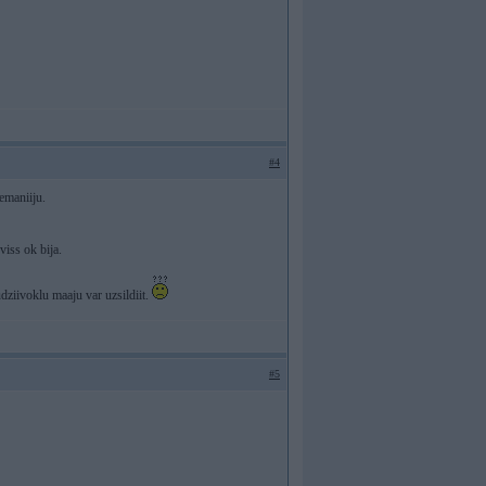
#4
nemaniiju.
viss ok bija.
udziivoklu maaju var uzsildiit.
#5