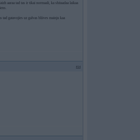
zh aaraa tad tas ir tikai normaali, ka shitaadaa laikaa
iens.
tas tad gatavojies uz galvas bliives mainju kaa
#14