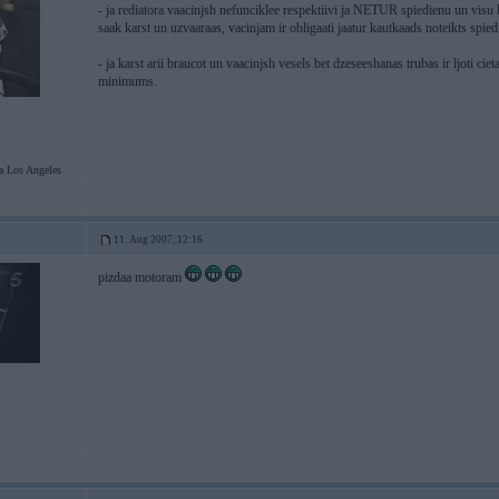
- ja rediatora vaacinjsh nefunciklee respektiivi ja NETUR spiedienu un visu lai
saak karst un uzvaaraas, vacinjam ir obligaati jaatur kautkaads noteikts spied
- ja karst arii braucot un vaacinjsh vesels bet dzeseeshanas trubas ir ljoti cie
minimums.
Los Angeles
11. Aug 2007, 12:16
pizdaa motoram