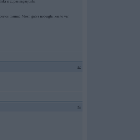
hiki ir zupaa sagaajushi.
ibeetos mainiit. Mosh galva nobeigta, kaa to var
#2
#3