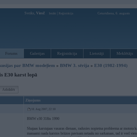
Sveiks,
Viesi!
|
Ceturtdiena, 6. augusts
Ienākt
Reģistrācija
Forums
Galerijas
Reģistrācija
Lietotāji
Meklētājs
kusijas par BMW modeļiem
»
BMW 3. sērija
»
E30 (1982-1994)
s E30 karst lopā
Atbildēt
Ziņojums
10. Aug 2007, 22:10
BMW e30 318is 1990
Shajaas karstajaas vasaras dienaas, radusies nopietna probleema ar motora k
manaami raada karstos briizos pavisam netaalu no sarkanaas, tad ir veel vien