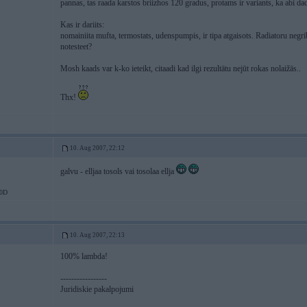
pannas, tas raada karstos briizhos 120 gradus, protams ir variants, ka abi dac
Kas ir dariits:
nomainiita mufta, termostats, udenspumpis, ir tipa atgaisots. Radiatoru negr
notesteet?
Mosh kaads var k-ko ieteikt, citaadi kad ilgi rezultātu nejūt rokas nolaižās..
Thx!
10. Aug 2007, 22:12
galvu - elljaa tosols vai tosolaa ellja
0D
10. Aug 2007, 22:13
100% lambda!
-----------------
Juridiskie pakalpojumi