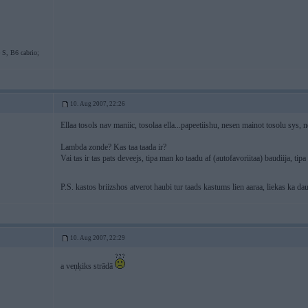
S, B6 cabrio;
10. Aug 2007, 22:26
Ellaa tosols nav maniic, tosolaa ella...papeetiishu, nesen mainot tosolu sys, 
Lambda zonde? Kas taa taada ir?
Vai tas ir tas pats deveejs, tipa man ko taadu af (autofavoriitaa) baudiija, tipa 
P.S. kastos briizshos atverot haubi tur taads kastums lien aaraa, liekas ka da
10. Aug 2007, 22:29
a veņķiks strādā