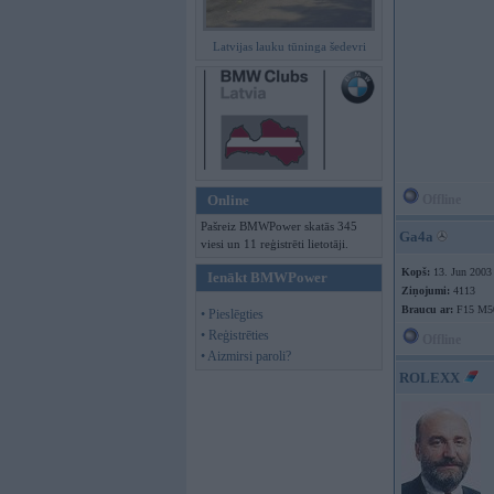
Latvijas lauku tūninga šedevri
Online
Offline
Pašreiz BMWPower skatās 345
Ga4a
viesi un 11 reģistrēti lietotāji.
Kopš:
13. Jun 2003
Ienākt BMWPower
Ziņojumi:
4113
Braucu ar:
F15 M5
• Pieslēgties
• Reģistrēties
Offline
• Aizmirsi paroli?
ROLEXX