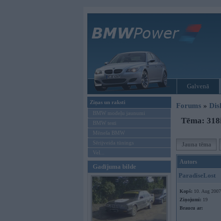
Galvenā
Ziņas un raksti
Forums
»
Dis
BMW modeļu jaunumi
Tēma: 318i
BMW testi
Mēneša BMW
Sērijveida tūnings
Jauna tēma
Vel...
Autors
Gadījuma bilde
ParadiseLost
Kopš:
10. Aug 2007
Ziņojumi:
19
Braucu ar: