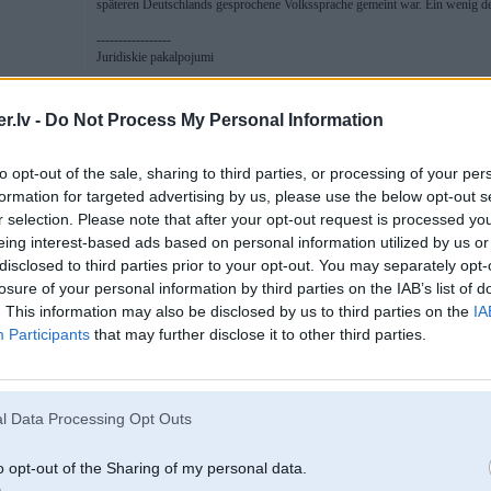
späteren Deutschlands gesprochene Volkssprache gemeint war. Ein wenig d
-----------------
Juridiskie pakalpojumi
S, B6 cabrio;
.lv -
Do Not Process My Personal Information
to opt-out of the sale, sharing to third parties, or processing of your per
10. Aug 2007, 23:51
formation for targeted advertising by us, please use the below opt-out s
2
r selection. Please note that after your opt-out request is processed y
eing interest-based ads based on personal information utilized by us or
2007-08-10 22:56, ROLEXX rakstīja:
Vainīgs varētu būt šis:
disclosed to third parties prior to your opt-out. You may separately opt-
Man findet das Wort „deutsch“ als Sprachbegriff in seiner lateinischen 
losure of your personal information by third parties on the IAB’s list of
Synodenbericht des päpstlichen Nuntius Gregor von Ostia. Dieser Berich
. This information may also be disclosed by us to third parties on the
IA
wurde sowohl auf Latein als auch in der Volkssprache verlesen. Unklar bis
im Gebiet des späteren Deutschlands gesprochene Volkssprache gemeint 
Participants
that may further disclose it to other third parties.
zum
l Data Processing Opt Outs
One finds the word "German" as language term in its latin form "theodisce" fo
Synodenbericht of the papal Nuntius Gregor of Ostia. This report over two
both on latin and in the people language. Unclearly until today it is however
o opt-out of the Sharing of my personal data.
786 actually the spoken people language. Becomes a little clearer the connect