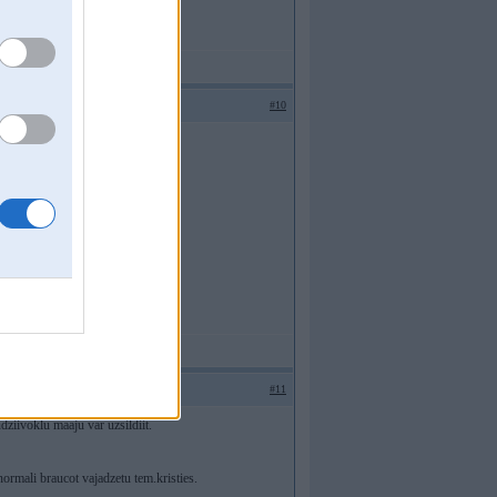
#10
#11
udziivoklu maaju var uzsildiit.
ormali braucot vajadzetu tem.kristies.