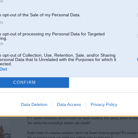
In
http://babel.altavista.com/
o opt-out of the Sale of my Personal Data.
In
10. Aug 2007, 23:53
to opt-out of processing my Personal Data for Targeted
ing.
In
-----------------
o opt-out of Collection, Use, Retention, Sale, and/or Sharing
Juridiskie pakalpojumi
ersonal Data that Is Unrelated with the Purposes for which it
lected.
Out
CONFIRM
S, B6 cabrio;
Data Deletion
Data Access
Privacy Policy
11. Aug 2007, 00:05
P.S. kastos briizshos atverot haubi tur taads kastums lien aaraa, liekas ka da
Tas varetu but normali,jo motors tak strada?
Kada vietas tev masina uzskarst stavot vai lenam braucot-gazejot?Pa soseju n
Tev ta masina varas,vai vienkarsi raditaji rada ka liela tem.?