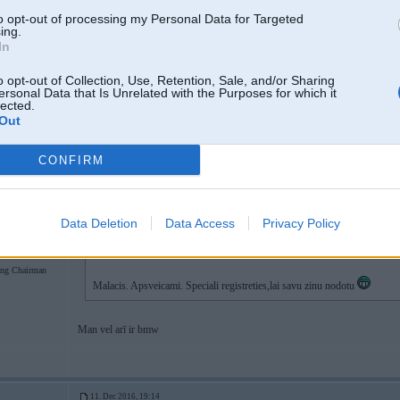
to opt-out of processing my Personal Data for Targeted
ing.
In
o opt-out of Collection, Use, Retention, Sale, and/or Sharing
ersonal Data that Is Unrelated with the Purposes for which it
lected.
Out
11. Dec 2016, 19:13
CONFIRM
11 Dec 2016, 17:04:03
@Marteens
rakstīja:
11 Dec 2016, 16:59:58
@7711
rakstīja:
Data Deletion
Data Access
Privacy Policy
Katru dienu ar
W140
ng Chairman
Malacis. Apsveicami. Speciali registreties,lai savu zinu nodotu
Man vel arī ir bmw
11. Dec 2016, 19:14