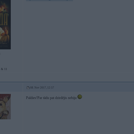
8
 & 11
08. Nov 2017, 12:57
Paldies!Par tādu pat dzirdējis nebiju