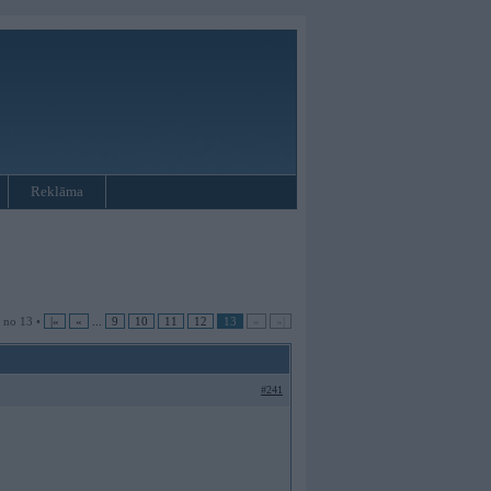
Reklāma
 no 13 •
|«
«
...
9
10
11
12
13
»
»|
#241