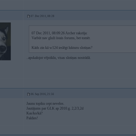
07. Dec 2011, 08:28
07 Dec 2011, 08:09:26 Archer rakstīja:
Varbūt nav gluži īstais forums, bet tomēr.
Kāds zin kā w124 ieslēgt lukturu slotiņas?
..apskalojot vējstiklu, visas slotiņas nostrādā.
06. Sep 2016, 21:56
Jaunu topiku cept nevelos.
Jautājums par GLK ap 2010.g. 2,2/3,2d
Kas/ko/kā?
Paldies!