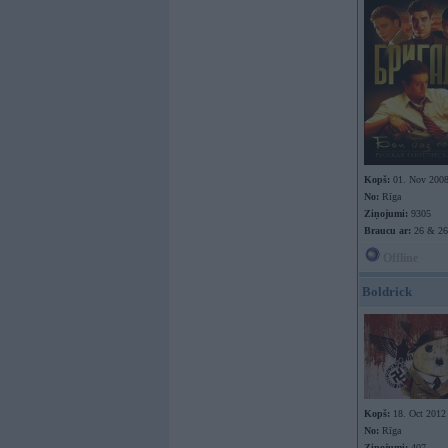
Kopš:
01. Nov 200
No:
Rīga
Ziņojumi:
9305
Braucu ar:
26 & 26
Offline
Boldrick
Kopš:
18. Oct 2012
No:
Rīga
Ziņojumi:
407