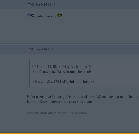
07. Sep 2016, 08:40
jautājumu nav
07. Sep 2016, 09:06
07 Dec 2011, 08:09:26
@Archer
rakstīja:
Varbūt nav gluži īstais forums, bet tomēr.
Kāds zin kā w124 ieslēgt lukturu slotiņas?
Neko nezinu par šito sugu, bet esmu saskāries dažiem citiem ar to, ka lukturu
katras trešās vai piektās uzšprices vējstiklam.
[ Šo ziņu laboja alnisg, 07 Sep 2016, 09:08:06 ]