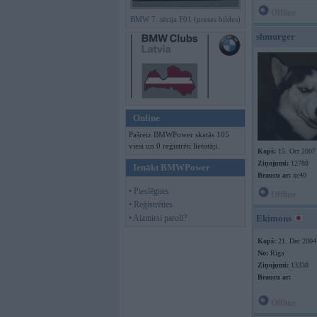
Offline
BMW 7. sērija F01 (preses bildes)
shmurger
Online
Pašreiz BMWPower skatās 105
viesi un 0 reģistrēti lietotāji.
Kopš:
15. Oct 2007
Ziņojumi:
12788
Ienākt BMWPower
Braucu ar:
xc40
• Pieslēgties
Offline
• Reģistrēties
• Aizmirsi paroli?
Ekimons
Kopš:
21. Dec 2004
No:
Rīga
Ziņojumi:
13338
Braucu ar:
Offline