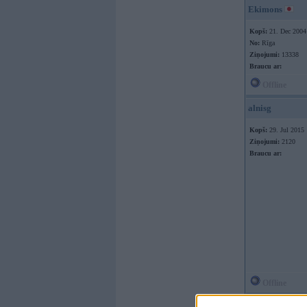
Ekimons
Kopš:
21. Dec 2004
No:
Rīga
Ziņojumi:
13338
Braucu ar:
Offline
alnisg
Kopš:
29. Jul 2015
Ziņojumi:
2120
Braucu ar:
Offline
7711