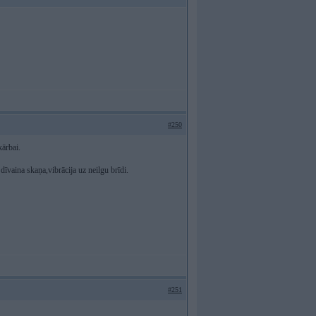
#250
kārbai.
dīvaina skaņa,vibrācija uz neilgu brīdi.
#251