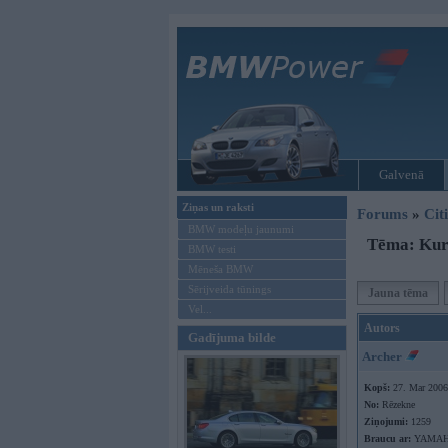
Galvenā
Ziņas un raksti
Forums
»
Cit
BMW modeļu jaunumi
Tēma: Kuri
BMW testi
Mēneša BMW
Sērijveida tūnings
Jauna tēma
Vel...
Autors
Gadījuma bilde
Archer
Kopš:
27. Mar 2006
No:
Rēzekne
Ziņojumi:
1259
Braucu ar:
YAMA