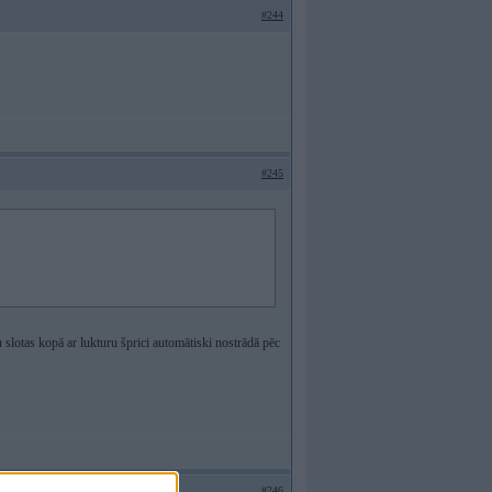
#244
#245
 slotas kopā ar lukturu šprici automātiski nostrādā pēc
#246