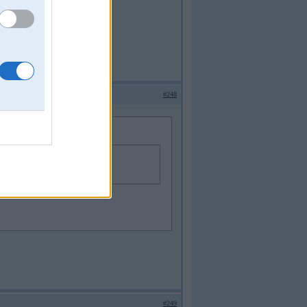
#248
#249