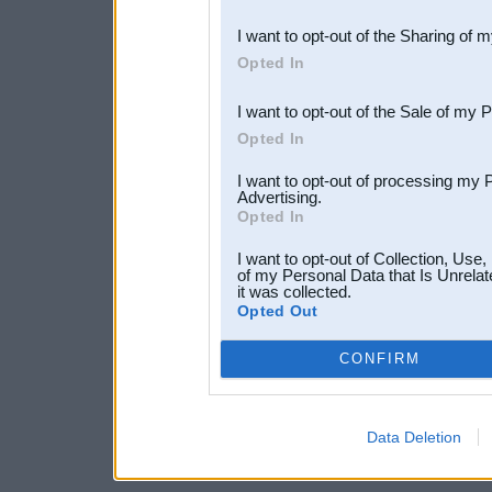
also be disclosed by us to 
I want to opt-out of the Sharing of 
Downstream Participants
th
Opted In
third parties.
I want to opt-out of the Sale of my 
Opted In
I want to opt-out of processing my 
Advertising.
Opted In
I want to opt-out of Collection, Use
of my Personal Data that Is Unrelat
it was collected.
Opted Out
CONFIRM
Data Deletion