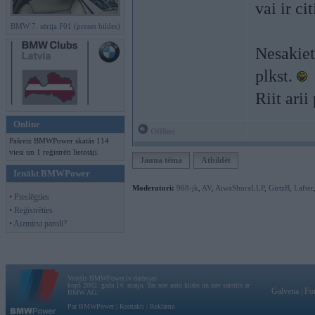
vai ir ci
BMW 7. sērija F01 (preses bildes)
Nesakiet
plkst.
Riit ari
Online
Offline
Pašreiz BMWPower skatās 114
viesi un 1 reģistrēti lietotāji.
Jauna tēma
Atbildēt
Ienākt BMWPower
Moderatori:
968-jk
,
AV
,
AiwaShuraLLP
,
GirtzB
,
Lafter
• Pieslēgties
• Reģistrēties
• Aizmirsi paroli?
Vortāls BMWPower.lv darbojas
kopš 2002. gada 14. maija. Tas nav auto klubs un nav saistīts ar
Galvena
|
Fo
BMW AG.
Par BMWPower
|
Kontakti
|
Reklāma