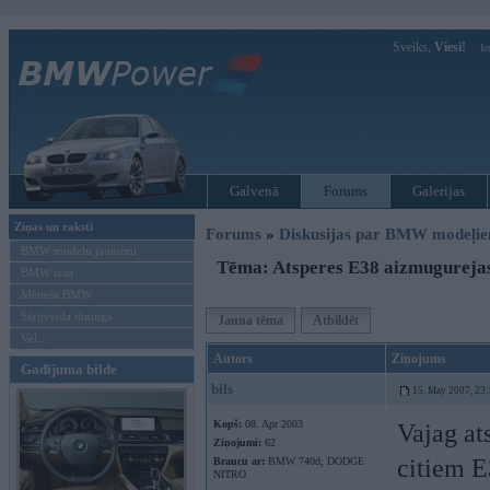
Sveiks,
Viesi!
Ie
Galvenā
Forums
Galerijas
Ziņas un raksti
Forums
»
Diskusijas par BMW modeļi
BMW modeļu jaunumi
Tēma: Atsperes E38 aizmugureja
BMW testi
Mēneša BMW
Sērijveida tūnings
Jauna tēma
Atbildēt
Vel...
Autors
Ziņojums
Gadījuma bilde
bils
15. May 2007, 23
Kopš:
08. Apr 2003
Vajag at
Ziņojumi:
62
citiem E
Braucu ar:
BMW 740d; DODGE
NITRO