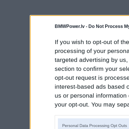
BMWPower.lv -
Do Not Process My
If you wish to opt-out of the
processing of your personal
targeted advertising by us
section to confirm your sel
opt-out request is proces
interest-based ads based o
us or personal information d
your opt-out. You may separ
disclosure of your personal
IAB’s list of downstream pa
Personal Data Processing Opt Outs