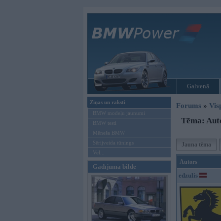
Galvenā
Ziņas un raksti
Forums
»
Vis
BMW modeļu jaunumi
Tēma: Aut
BMW testi
Mēneša BMW
Sērijveida tūnings
Jauna tēma
Vel...
Autors
Gadījuma bilde
edzulis