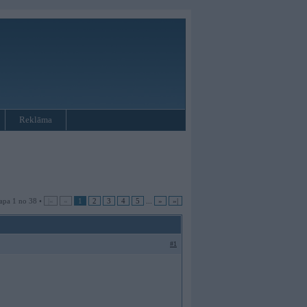
Reklāma
apa 1 no 38 •
|«
«
1
2
3
4
5
...
»
»|
#1