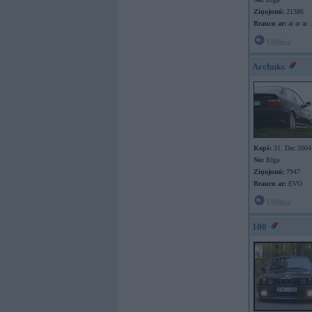
Ziņojumi:
21386
Braucu ar:
ar ar ar .
Offline
Archuks
Kopš:
31. Dec 2004
No:
Rīga
Ziņojumi:
7947
Braucu ar:
EVO
Offline
100