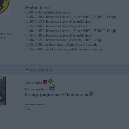
Svētdiena, 6. maijs
10:00-11:45 iesildīšanās braucieni
11:45-12:30 1. brauciens klasēm - „Super 1600", „B2000", 12 apļi
2
12:30-13:15 1. brauciens klasei „Nacionālā klase"
13:15-14:00 2. brauciens klasei „Legend Cars"
14:00-14:45 2. brauciens klasēm - „Super 1600", „B2000", 12 apļi
11TT, 951,
14:45-15:30 2. brauciens klasei „Nacionālā klase"
son t4
15:30-16:15 2. brauciens klasei „Formula Baltic", 12 apļi
16:15-17:30 brauciens klasei „Baltic Open", 1 stunda
18:15-19:00 preses konference, apbalvošanas ceremonija
05. May 2007, 22:59
Jauns topiks
Bet vispaar buus
Kas tur pa jaunajiem auto, e36 kkaidem jabuut
-----------------
100.