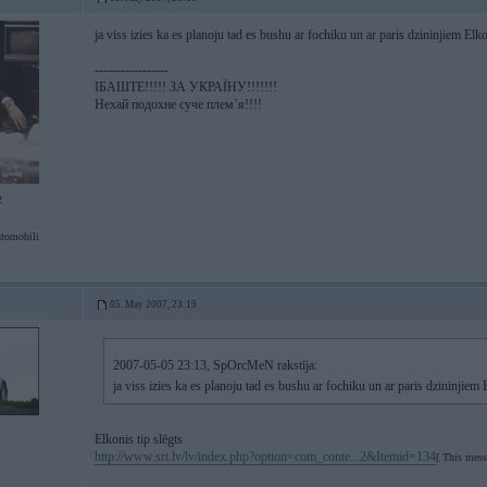
ja viss izies ka es planoju tad es bushu ar fochiku un ar paris dzininjiem Elk
-----------------
ІБАШТЕ!!!!! ЗА УКРАЇНУ!!!!!!!
Нехай подохне суче плем’я!!!!
2
tomobili
05. May 2007, 23:19
2007-05-05 23:13, SpOrcMeN rakstīja:
ja viss izies ka es planoju tad es bushu ar fochiku un ar paris dzininjiem
Elkonis tip slēgts
http://www.srt.lv/lv/index.php?option=com_conte...2&Itemid=134
[ This mess