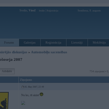
Sveiks,
Viesi!
|
Sestdiena, 8. augusts
Ienākt
Reģistrācija
Forums
Galerijas
Reģistrācija
Lietotāji
Meklētājs
pārējās diskusijas
»
Automobiļu sacensības
ošoseja 2007
Atbildēt
754 ziņojumi • L
Ziņojums
05. May 2007, 22:49
Nu ko, rīt aiziet