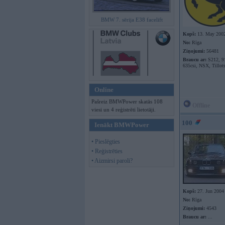
BMW 7. sērija E38 facelift
Kopš:
13. May 200
No:
Rīga
Ziņojumi:
56481
Braucu ar:
S212, 9
635csi, NSX, Tillot
Online
Pašreiz BMWPower skatās 108
Offline
viesi un 4 reģistrēti lietotāji.
100
Ienākt BMWPower
• Pieslēgties
• Reģistrēties
• Aizmirsi paroli?
Kopš:
27. Jun 2004
No:
Rīga
Ziņojumi:
4543
Braucu ar:
...