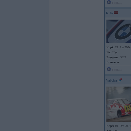
Offline
Rifo
Kopš:
03. Jun 2004
No:
Rīga
Ziņojumi:
3829
Braucu ar:
Offline
Valcha
Kopš:
10. Dec 2004
No:
Rīga