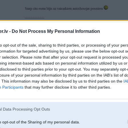
Starp citu esmu bijis uz vairaakiem autoshosejas posmiem
-----------------
100.
.lv -
Do Not Process My Personal Information
05. May 2007, 23:06
to opt-out of the sale, sharing to third parties, or processing of your per
formation for targeted advertising by us, please use the below opt-out s
r selection. Please note that after your opt-out request is processed y
2007-05-05 23:01, Rifo rakstīja:
eing interest-based ads based on personal information utilized by us or
Vareetu padomaat ka tev tas interesee
disclosed to third parties prior to your opt-out. You may separately opt-
losure of your personal information by third parties on the IAB’s list of
. This information may also be disclosed by us to third parties on the
IA
Participants
that may further disclose it to other third parties.
Zinu jau ka tava interese par autosportu aprobezhojas ar sporta filtra uzinst
-----------------
100.
l Data Processing Opt Outs
o opt-out of the Sharing of my personal data.
05. May 2007, 23:07