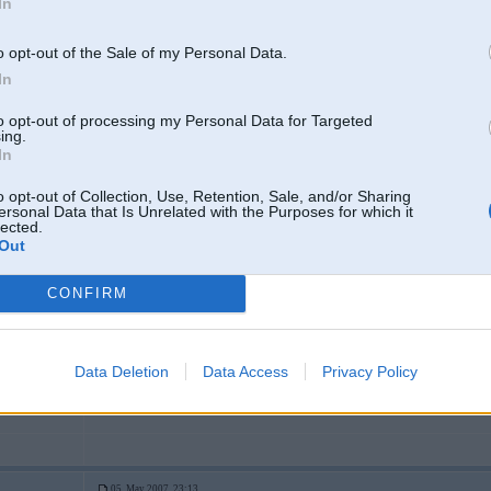
In
Tas, ka auto brauc pa shoseju neskaitaas kaa autoshosejas posms
o opt-out of the Sale of my Personal Data.
In
to opt-out of processing my Personal Data for Targeted
ing.
In
o opt-out of Collection, Use, Retention, Sale, and/or Sharing
ersonal Data that Is Unrelated with the Purposes for which it
lected.
05. May 2007, 23:07
Out
sapnos
CONFIRM
Data Deletion
Data Access
Privacy Policy
05. May 2007, 23:13