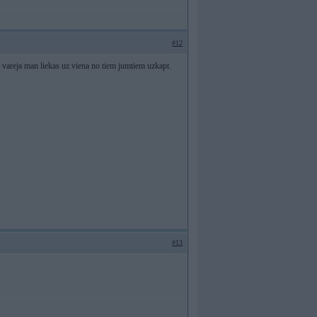
#12
ur vareja man liekas uz viena no tiem jumtiem uzkapt.
#13