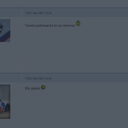
05. May 2007, 23:01
Vareetu padomaat ka tev tas interesee
05. May 2007, 23:01
Būs jāaiziet