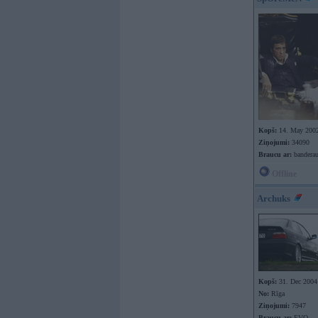
Kopš:
14. May 200
Ziņojumi:
34090
Braucu ar:
banderau
Offline
Archuks
Kopš:
31. Dec 2004
No:
Rīga
Ziņojumi:
7947
Braucu ar:
EVO