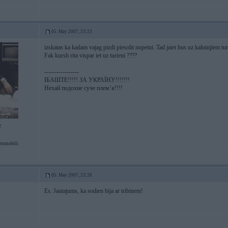
05. May 2007, 23:23
izskatas ka kadam vajag pizdi piesolit nopetni. Tad jaiet bus uz kalninjiem t
Fak kursh rita vispar iet uz turieni ????
-----------------
ІБАШТЕ!!!!! ЗА УКРАЇНУ!!!!!!!
Нехай подохне суче плем’я!!!!
2
tomobili
05. May 2007, 23:26
Es. Jautajums, ka sodien bija ar tribinem!