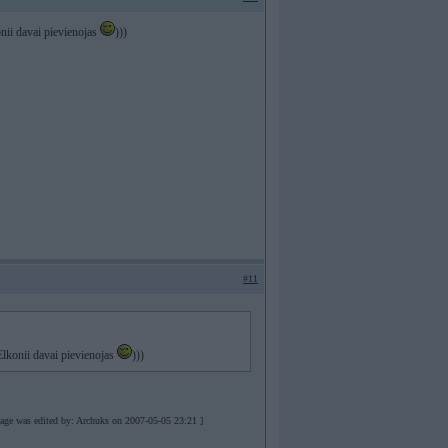
onii davai pievienojas
)))
#11
 Elkonii davai pievienojas
)))
age was edited by: Archuks on 2007-05-05 23:21 ]