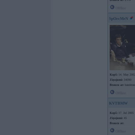
Offline
SpOrcMeN
Kopš:
14. May 200
Ziņojumi:
34090
Braucu ar:
banderau
Offline
KVTBMW
Kopš:
17. Jul 2005
Ziņojumi:
45
Braucu ar:
Offline