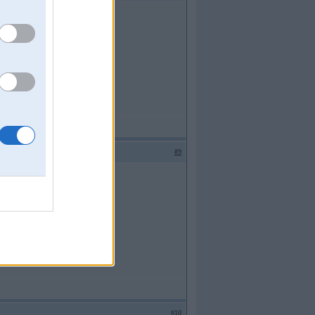
#9
#10