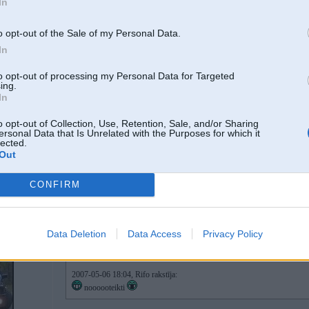
In
Varēja redzēt, ka pēc sitiena auto vairs nebrauca taisni, bet gāja šķībi, drošvi
o opt-out of the Sale of my Personal Data.
In
to opt-out of processing my Personal Data for Targeted
06. May 2007, 18:04
ing.
In
noooooteikti
o opt-out of Collection, Use, Retention, Sale, and/or Sharing
ersonal Data that Is Unrelated with the Purposes for which it
lected.
Out
CONFIRM
Data Deletion
Data Access
Privacy Policy
06. May 2007, 18:05
2007-05-06 18:04, Rifo rakstīja:
noooooteikti