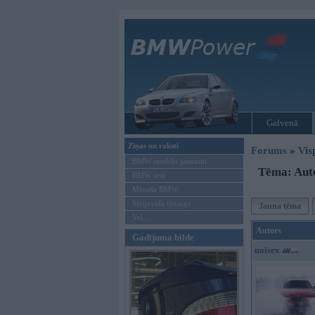
Galvenā
Ziņas un raksti
Forums
»
Vis
BMW modeļu jaunumi
Tēma: Aut
BMW testi
Mēneša BMW
Sērijveida tūnings
Jauna tēma
Vel...
Autors
Gadījuma bilde
noisex