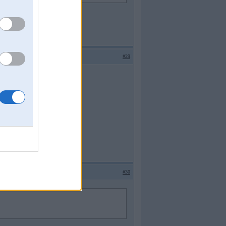
en kāds defekts piekarē.
#29
#30