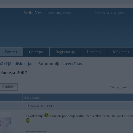
Sveiks,
Viesi!
|
Piektdiena, 7. augusts
Ienākt
Reģistrācija
Forums
Galerijas
Reģistrācija
Lietotāji
Meklētājs
pārējās diskusijas
»
Automobiļu sacensības
ošoseja 2007
Atbildēt
754 ziņojumi • L
Ziņojums
06. May 2007, 12:14
es vakar biju
shon ari pec hokja ieshu...bet ja elkonis ciet, tad jaiet kur c
-----------------