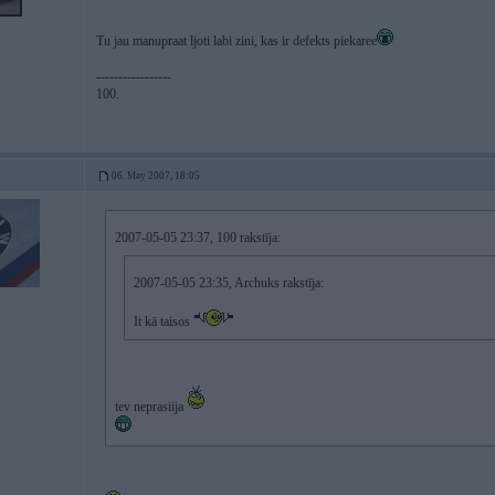
Tu jau manupraat ljoti labi zini, kas ir defekts piekaree
-----------------
100.
06. May 2007, 18:05
2007-05-05 23:37, 100 rakstīja:
2007-05-05 23:35, Archuks rakstīja:
It kā taisos
tev neprasiija