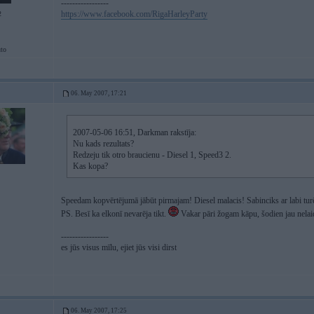
-----------------
https://www.facebook.com/RigaHarleyParty
2
to
06. May 2007, 17:21
2007-05-06 16:51, Darkman rakstīja:
Nu kads rezultats?
Redzeju tik otro braucienu - Diesel 1, Speed3 2.
Kas kopa?
Speedam kopvērtējumā jābūt pirmajam! Diesel malacis! Sabinciks ar labi tur
PS. Besī ka elkonī nevarēja tikt.
Vakar pāri žogam kāpu, šodien jau nelaid
-----------------
es jūs visus mīlu, ejiet jūs visi dirst
06. May 2007, 17:25