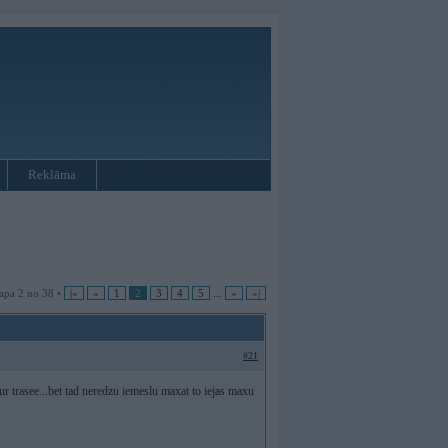
Reklāma
apa 2 no 38 •
|«
«
1
2
3
4
5
...
»
»|
#21
itur trasee...bet tad neredzu iemeslu maxat to iejas maxu