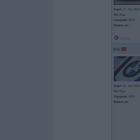
Kopš:
27. Jun 2004
No:
Rīga
Ziņojumi:
4543
Braucu ar:
...
Offline
Rifo
Kopš:
03. Jun 2004
No:
Rīga
Ziņojumi:
3829
Braucu ar: