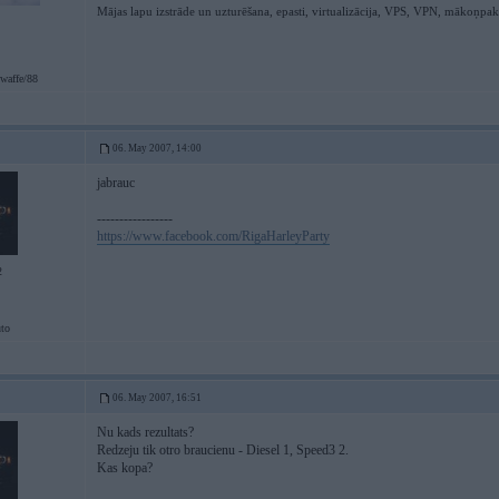
Mājas lapu izstrāde un uzturēšana, epasti, virtualizācija, VPS, VPN, mākoņpa
waffe/88
06. May 2007, 14:00
jabrauc
-----------------
https://www.facebook.com/RigaHarleyParty
2
to
06. May 2007, 16:51
Nu kads rezultats?
Redzeju tik otro braucienu - Diesel 1, Speed3 2.
Kas kopa?