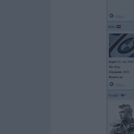
Offline
Rifo
Kopš:
03. Jun 2004
No:
Rīga
Ziņojumi:
3829
Braucu ar:
Offline
Vadik