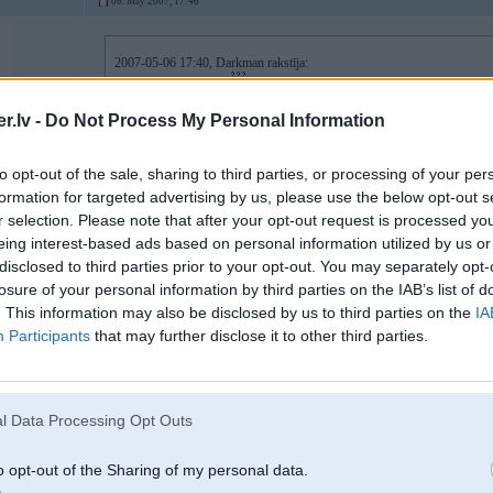
06. May 2007, 17:46
2007-05-06 17:40, Darkman rakstīja:
A kas Gvido notikas?
Sakuma 2. bija un ta baigi atkrita
.lv -
Do Not Process My Personal Information
viens ietriecās un šis sagriezās bet spēja savākties, tik pa dažām vietām atkrit
to opt-out of the sale, sharing to third parties, or processing of your per
formation for targeted advertising by us, please use the below opt-out s
r selection. Please note that after your opt-out request is processed y
eing interest-based ads based on personal information utilized by us or
disclosed to third parties prior to your opt-out. You may separately opt-
06. May 2007, 17:49
losure of your personal information by third parties on the IAB’s list of
. This information may also be disclosed by us to third parties on the
IA
2007-05-06 17:46, Domeniks rakstīja:
Participants
that may further disclose it to other third parties.
2007-05-06 17:40, Darkman rakstīja:
A kas Gvido notikas?
l Data Processing Opt Outs
Sakuma 2. bija un ta baigi atkrita
o opt-out of the Sharing of my personal data.
viens ietriecās un šis sagriezās bet spēja savākties, tik pa dažām vietām at