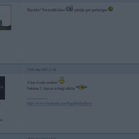
Bija labs! Nacionālā klase
pārējās gan garlaicīgas
06. May 2007, 17:40
A kas Gvido notikas?
Sakuma 2. bija un ta baigi atkrita
-----------------
https://www.facebook.com/RigaHarleyParty
2
to