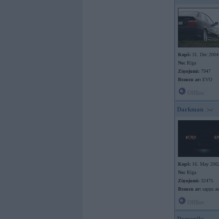
Kopš:
31. Dec 2004
No:
Rīga
Ziņojumi:
7947
Braucu ar:
EVO
Offline
Darkman
Kopš:
16. May 200
No:
Rīga
Ziņojumi:
32475
Braucu ar:
sapņu au
Offline
Domeniks