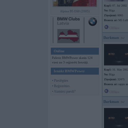
Kopš:
07. Jul 2002
No:
Rīga
Alpina B5 E60 (2005)
Ziņojumi:
6065
Braucu ar:
M5 Luft
Offline
Darkman
Online
Pašreiz BMWPower skatās 124
viesi un 3 reģistrēti lietotāji.
Kopš:
16. May 200
Ienākt BMWPower
No:
Rīga
Ziņojumi:
32475
• Pieslēgties
Braucu ar:
sapņu au
• Reģistrēties
• Aizmirsi paroli?
Offline
Darkman