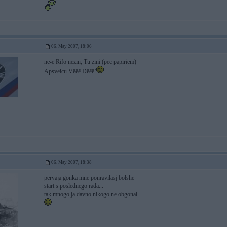
06. May 2007, 18:06
ne-e Rifo nezin, Tu zini (pec papiriem)
Apsveicu Vēēē Dēēē`
06. May 2007, 18:38
pervaja gonka mne ponravilasj bolshe
start s poslednego rada...
tak mnogo ja davno nikogo ne obgonal