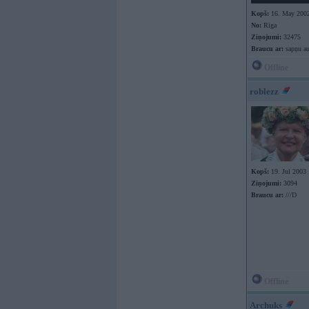
Kopš:
16. May 200
No:
Rīga
Ziņojumi:
32475
Braucu ar:
sapņu au
Offline
roblezz
Kopš:
19. Jul 2003
Ziņojumi:
3094
Braucu ar:
///D
Offline
Archuks